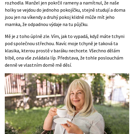
rozhodla. Manžel jen pokrčil rameny a namítnul, že naše
holky se vejdou do jednoho pokojíčku, stejně studují a doma
jsou jen na víkendy a druhý pokoj klidně může mít jeho
mamka, že odpadnou výdaje na tu půjčku.
Mě je z toho úplně zle. Vím, jak to vypadá, když máte tchyni
pod společnou střechou. Navíc moje tchyně je taková ta
klasika, kterou prostě v baráku nechcete. Všechno dělám
blbě, ona vše zvládala líp. Představa, že tohle poslouchám
denně ve vlastním domě mě děsí.