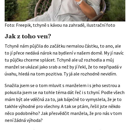
Foto: Freepik, tchyně s kávou na zahradě, ilustrační foto
Jak z toho ven?
Tchyně nám půjčila do začátku nemalou částku, to ano, ale
to jí přece nedává nárok na bydlení v našem domě. My jí navíc
tu půjčku chceme splácet. Tchyně ale už rozhodla a můj
manžel se ukázal jako srab a než by jí řekl, že to nepřipadá v
úvahu, hledá na tom pozitiva. Ty já ale rozhodně nevidím.
Snažila jsem se o tom mluvit s manželem i s jeho sestrou a
pokusila jsem se na tohle téma dát řeč i s tchyní. Podle všech
mám být ale vděčná za to, jak báječně to vymyslela, že je to
takhle výhodné pro všechny. A tak se ptám, řešil jste někdo
něco podobného? Jak přesvědčit manžela, že pro nás v tom
není žádná výhoda?