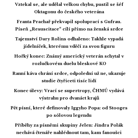
Vztekal se, ale udělal velkou chybu, pustil se šéf
Oktagonu do českého veterána
Franta Prachař překvapil spoluprací s Gufrau.
Píseň „Resuscitace“ cílí přímo na ženská srdce
Tajemství Dary Rolins odhaleno: Takhle vypadá
jídelníček, kterému vděčí za svou figuru
Hořký konec: Známý americký veterán schytal v
rozlučkovém duelu bleskové KO
Ranní káva chrání srdce, odpolední už ne, ukazuje
studie čtyřiceti tisíc lidí
Konec úlevy: Vrací se supertropy, ČHMÚ vydává
výstrahu pro dvanáct krajů
Pět písní, které definovaly Iggyho Popa: od Stooges
po sólovou legendu
Příběhy za písněmi skupiny Jelen: Jindra Polák
nechává čtenáře nahlédnout tam, kam fanoušci