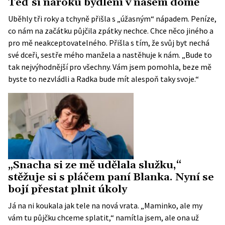
Teď si nároku bydlení v našem domě
Uběhly tři roky a tchyně přišla s „úžasným“ nápadem. Peníze,
co nám na začátku půjčila zpátky nechce. Chce něco jiného a
pro mě neakceptovatelného. Přišla s tím, že svůj byt nechá
své dceři, sestře mého manžela a nastěhuje k nám. „Bude to
tak nejvýhodnější pro všechny. Vám jsem pomohla, beze mě
byste to nezvládli a Radka bude mít alespoň taky svoje.“
„Snacha si ze mě udělala služku,“
stěžuje si s pláčem paní Blanka. Nyní se
bojí přestat plnit úkoly
Já na ni koukala jak tele na nová vrata. „Maminko, ale my
vám tu půjčku chceme splatit,“ namítla jsem, ale ona už