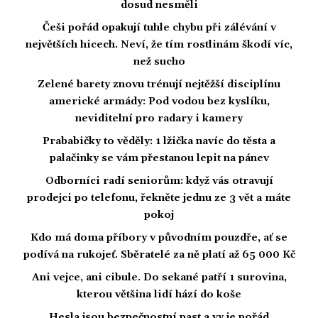
dosud nesměli
Češi pořád opakují tuhle chybu při zálévání v
největších hicech. Neví, že tím rostlinám škodí víc,
než sucho
Zelené barety znovu trénují nejtěžší disciplínu
americké armády: Pod vodou bez kyslíku,
neviditelní pro radary i kamery
Prababičky to věděly: 1 lžička navíc do těsta a
palačinky se vám přestanou lepit na pánev
Odborníci radí seniorům: když vás otravují
prodejci po telefonu, řekněte jednu ze 3 vět a máte
pokoj
Kdo má doma příbory v původním pouzdře, ať se
podívá na rukojeť. Sběratelé za ně platí až 65 000 Kč
Ani vejce, ani cibule. Do sekané patří 1 surovina,
kterou většina lidí hází do koše
Hesla jsou bezpečnostní past a vy je pořád