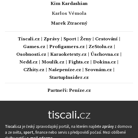
Kim Kardashian
Karlos Vémola
Marek Ztracený
Tiscali.cz
|
Zprávy
|
Sport
|
Ženy
|
Cestování
|
Games.cz
|
Profigamers.cz
|
ZeStolu.cz
|
Osobnosti.cz
|
Karaoketexty.cz
|
Úschovna.cz
|
Nedd.cz
|
Moulík.cz
|
Fights.cz
|
Dokina.cz
|
CZhity.cz
|
Našepeníze.cz
|
Srovnám.cz
|
StartupInsider.cz
Partneři:
Peníze.cz
Tiscali.cz
je český zpravodajský portál, na kterém najdete
zprávy
z domova
a ze světa,
sport
, finance nebo servis s předpovědí počasí. Mezi oblíbené