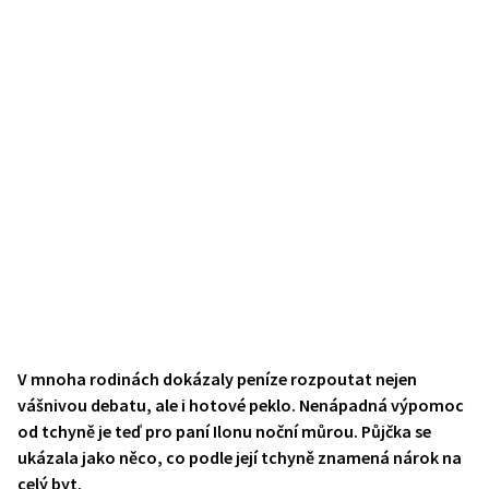
V mnoha rodinách dokázaly peníze rozpoutat nejen
vášnivou debatu, ale i hotové peklo. Nenápadná výpomoc
od tchyně je teď pro paní Ilonu noční můrou. Půjčka se
ukázala jako něco, co podle její tchyně znamená nárok na
celý byt.