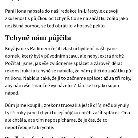
Paní Ilona napsala do naší redakce In-Lifestyle.cz svoji
zkušenost s půjčkou od tchyně. Co se na začátku zdálo jako
nezištná pomoc, se teď obrátilo v hotové peklo.
Tchyně nám půjčila
Když jsme s Radimem řešili vlastní bydlení, našli jsme
domek, který byl v původním stavu, ale nebyl extra drahý.
Počítali jsme, jak vše zvládneme splácet a zároveň dělat
rekonstrukci a tchyně se nabídla, že nám půjčí do začátku půl
milionu. Nabídla také, že jí to začneme splácet až za tři roky,
aby nám vše finančně vycházelo. Zdálo se to jako super
nápad.
Dům jsme koupili, zrekonstruovali a ještě dřív, než uplynuly
ty tři roky jsme tchyni tu její půjčku chtěli začít splácet. Ona
ale chtěla, ať s tím nepospícháme, že je čas, že to
nepotřebuje tak rychle.