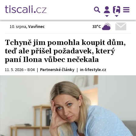
33°C
10. srpna
,
Vavřinec
Tchyně jim pomohla koupit dům,
teď ale přišel požadavek, který
paní Ilona vůbec nečekala
11. 5. 2026 – 8:04
|
Partnerské články
|
in-lifestyle.cz