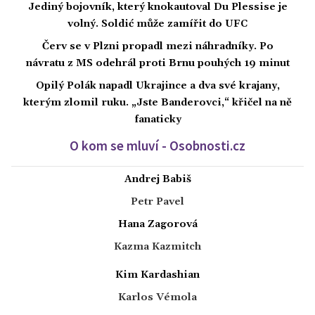
Jediný bojovník, který knokautoval Du Plessise je
volný. Soldić může zamířit do UFC
Červ se v Plzni propadl mezi náhradníky. Po
návratu z MS odehrál proti Brnu pouhých 19 minut
Opilý Polák napadl Ukrajince a dva své krajany,
kterým zlomil ruku. „Jste Banderovci,“ křičel na ně
fanaticky
O kom se mluví - Osobnosti.cz
Andrej Babiš
Petr Pavel
Hana Zagorová
Kazma Kazmitch
Kim Kardashian
Karlos Vémola