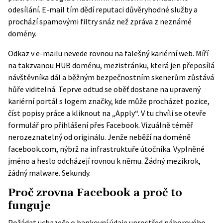
odesílání. E-mail tím dědí reputaci důvěryhodné služby a
prochází spamovými filtry snáz než zpráva z neznámé
domény.
Odkaz v e-mailu nevede rovnou na falešný kariérní web. Míří
na takzvanou HUB doménu, mezistránku, která jen přeposílá
návštěvníka dál a běžným bezpečnostním skenerům zůstává
hůře viditelná. Teprve odtud se oběť dostane na upravený
kariérní portál s logem značky, kde může procházet pozice,
číst popisy práce a kliknout na „Apply“. V tu chvíli se otevře
formulář pro přihlášení přes Facebook. Vizuálně téměř
nerozeznatelný od originálu. Jenže neběží na doméně
facebook.com, nýbrž na infrastruktuře útočníka. Vyplněné
jméno a heslo odcházejí rovnou k němu. Žádný mezikrok,
žádný malware. Sekundy.
Proč zrovna Facebook a proč to
funguje
Požádat uchazeče o bankovní údaje uprostřed náborového