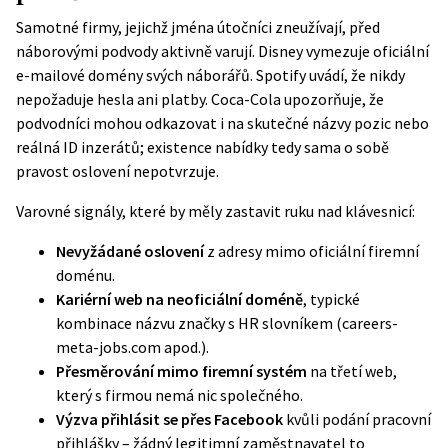
Samotné firmy, jejichž jména útočníci zneužívají, před
náborovými podvody aktivně varují.
Disney
vymezuje oficiální
e-mailové domény svých náborářů.
Spotify
uvádí, že nikdy
nepožaduje hesla ani platby. Coca-Cola upozorňuje, že
podvodníci mohou odkazovat i na skutečné názvy pozic nebo
reálná ID inzerátů; existence nabídky tedy sama o sobě
pravost oslovení nepotvrzuje.
Varovné signály, které by měly zastavit ruku nad klávesnicí:
Nevyžádané oslovení
z adresy mimo oficiální firemní
doménu.
Kariérní web na neoficiální doméně
, typické
kombinace názvu značky s HR slovníkem (careers-
meta-jobs.com apod.).
Přesměrování mimo firemní systém
na třetí web,
který s firmou nemá nic společného.
Výzva přihlásit se přes Facebook
kvůli podání pracovní
přihlášky – žádný legitimní zaměstnavatel to