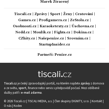
Marek Ztracený
Tiscali.cz
|
Zprávy
|
Sport
|
Ženy
|
Cestování
|
Games.cz
|
Profigamers.cz
|
ZeStolu.cz
|
Osobnosti.cz
|
Karaoketexty.cz
|
Úschovna.cz
|
Nedd.cz
|
Moulík.cz
|
Fights.cz
|
Dokina.cz
|
CZhity.cz
|
Našepeníze.cz
|
Srovnám.cz
|
StartupInsider.cz
Partneři:
Peníze.cz
Tiscali.cz
je český zpravodajský portál, na kterém najdete
zprávy
z domova
a ze světa,
sport
, finance nebo servis s předpovědí počasí. Mezi oblíbené
služby patří i
e-mail zdarma
.
© 2026 Tiscali.cz |
TISCALI MEDIA, a.s.
|
Člen skupiny DIGNITY, s.r.o.
|
Kontakt
|
O nás
|
Kodex