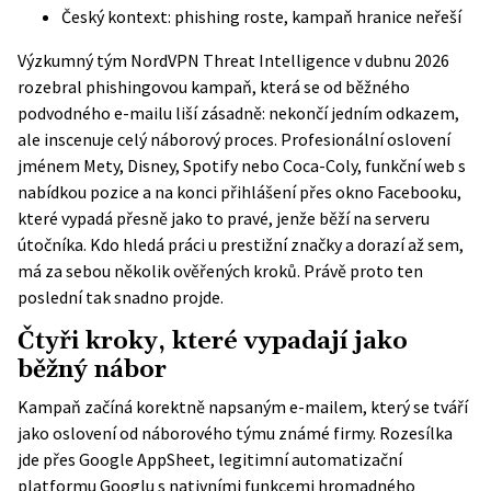
Český kontext: phishing roste, kampaň hranice neřeší
Výzkumný tým NordVPN Threat Intelligence v dubnu 2026
rozebral phishingovou kampaň, která se od běžného
podvodného e-mailu liší zásadně: nekončí jedním odkazem,
ale inscenuje celý náborový proces. Profesionální oslovení
jménem Mety, Disney, Spotify nebo Coca-Coly, funkční web s
nabídkou pozice a na konci přihlášení přes okno Facebooku,
které vypadá přesně jako to pravé, jenže běží na serveru
útočníka. Kdo hledá práci u prestižní značky a dorazí až sem,
má za sebou několik ověřených kroků. Právě proto ten
poslední tak snadno projde.
Čtyři kroky, které vypadají jako
běžný nábor
Kampaň začíná korektně napsaným e-mailem, který se tváří
jako oslovení od náborového týmu známé firmy. Rozesílka
jde přes Google AppSheet, legitimní automatizační
platformu Googlu s nativními funkcemi hromadného