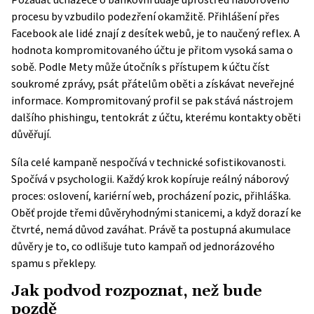
procesu by vzbudilo podezření okamžitě. Přihlášení přes
Facebook ale lidé znají z desítek webů, je to naučený reflex. A
hodnota kompromitovaného účtu je přitom vysoká sama o
sobě. Podle
Mety
může útočník s přístupem k účtu číst
soukromé zprávy, psát přátelům oběti a získávat neveřejné
informace. Kompromitovaný profil se pak stává nástrojem
dalšího phishingu, tentokrát z účtu, kterému kontakty oběti
důvěřují.
Síla celé kampaně nespočívá v technické sofistikovanosti.
Spočívá v psychologii. Každý krok kopíruje reálný náborový
proces: oslovení, kariérní web, procházení pozic, přihláška.
Oběť projde třemi důvěryhodnými stanicemi, a když dorazí ke
čtvrté, nemá důvod zaváhat. Právě ta postupná akumulace
důvěry je to, co odlišuje tuto kampaň od jednorázového
spamu s překlepy.
Jak podvod rozpoznat, než bude
pozdě