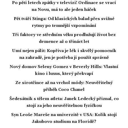
Po pěti letech zpátky v televizi! Ordinace se vrací
na Novu, má to ale jeden háček
Pět tváří Stinga: Od klasických balad přes svižné
rytmy po temnější vzpomínání
Tři faktory ve středním věku prodlužují život bez
demence až o třináct let
Umí nejen pálit: Kopřiva je lék i skvělý pomocník
na zahradě, jen je potřeba ji použít správně
Nový domov Seleny Gomez v Beverly Hills: Vlastní
kino i luxus, který překvapí
Ze sirotčince až na vrchol módy: Neuvěřitelný
příběh Coco Chanel
Šedesátník s tělem atleta: Janek Ledecký přiznal, co
stojí za jeho neuvěřitelnou fyzičkou
Syn Leoše Mareše na univerzitě v USA: Kolik stojí
Jakubovo studium na Floridě?