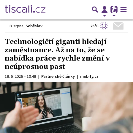
25°C
8. srpna
,
Soběslav
Technologičtí giganti hledají
zaměstnance. Až na to, že se
nabídka práce rychle změní v
neúprosnou past
18. 6. 2026 – 10:48
|
Partnerské články
|
mobify.cz