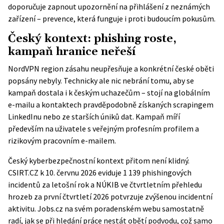
doporučuje zapnout upozornění na přihlášení z neznámých
zařízení – prevence, která funguje i proti budoucím pokusům.
Český kontext: phishing roste,
kampaň hranice neřeší
NordVPN region zásahu neupřesňuje a konkrétní české oběti
popsány nebyly. Technicky ale nic nebrání tomu, aby se
kampaň dostala i k českým uchazečům – stojí na globálním
e-mailu a kontaktech pravděpodobně získaných scrapingem
LinkedInu nebo ze starších úniků dat. Kampaň míří
především na uživatele s veřejným profesním profilem a
rizikovým pracovním e-mailem.
Český kyberbezpečnostní kontext přitom není klidný.
CSIRT.CZ k 10. červnu 2026 eviduje 1 139 phishingových
incidentů za letošní rok a NÚKIB ve čtvrtletním přehledu
hrozeb za první čtvrtletí 2026 potvrzuje zvýšenou incidentní
aktivitu. Jobs.cz na svém poradenském webu samostatně
radí, jak se při hledání práce nestát obětí podvodu, což samo