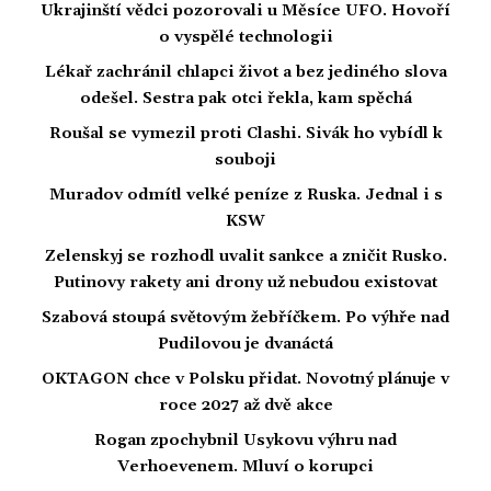
Ukrajinští vědci pozorovali u Měsíce UFO. Hovoří
o vyspělé technologii
Lékař zachránil chlapci život a bez jediného slova
odešel. Sestra pak otci řekla, kam spěchá
Roušal se vymezil proti Clashi. Sivák ho vybídl k
souboji
Muradov odmítl velké peníze z Ruska. Jednal i s
KSW
Zelenskyj se rozhodl uvalit sankce a zničit Rusko.
Putinovy rakety ani drony už nebudou existovat
Szabová stoupá světovým žebříčkem. Po výhře nad
Pudilovou je dvanáctá
OKTAGON chce v Polsku přidat. Novotný plánuje v
roce 2027 až dvě akce
Rogan zpochybnil Usykovu výhru nad
Verhoevenem. Mluví o korupci