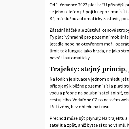
Od 1. července 2022 platí v EU přísnější
se jeho telefon připojí k nepozemní síti.
Kč, má službu automaticky zastavit, poku
Zásadní háček ale zůstává:
cenové strop
Ty platí výhradně pro pozemní mobilní sí
letadle nebo na otevřeném moři, operáto
limit tak funguje jako brzda, ne jako str
nevrátí automaticky.
Trajekty: stejný princip,
Na lodích je situace v jednom ohledu ješt
připojený k běžné pozemní síti a platí s
vodu a přepne na palubní satelitní síť, 
cestujícího. Vodafone CZ to na svém webu p
třetí zóny, bez ohledu na trasu.
Přechod může být plynulý. Na trajektu z 
satelit a zpět, aniž byste si toho všimli.