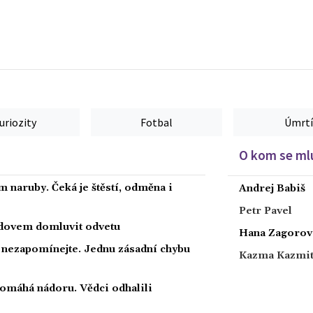
uriozity
Fotbal
Úmrtí
O kom se mlu
 naruby. Čeká je štěstí, odměna i
Andrej Babiš
Petr Pavel
radovem domluvit odvetu
Hana Zagorov
a nezapomínejte. Jednu zásadní chybu
Kazma Kazmi
 pomáhá nádoru. Vědci odhalili