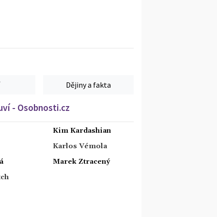
Dějiny a fakta
ví - Osobnosti.cz
Kim Kardashian
Karlos Vémola
á
Marek Ztracený
tch