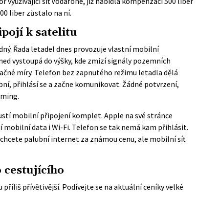
or využívající síť Vodafone, již nabídla kompenzaci 500 liber
0 liber zůstalo na ní.
pojí k satelitu
udný. Řada letadel dnes provozuje vlastní mobilní
 Hned vystoupá do výšky, kde zmizí signály pozemních
načné míry. Telefon bez zapnutého režimu letadla dělá
ubní, přihlásí se a začne komunikovat. Žádné potvrzení,
aming.
stí mobilní připojení komplet. Apple na své stránce
í mobilní data i Wi-Fi. Telefon se tak nemá kam přihlásit.
chcete palubní internet za známou cenu, ale mobilní síť
 cestujícího
 příliš přívětivější. Podívejte se na aktuální ceníky velké