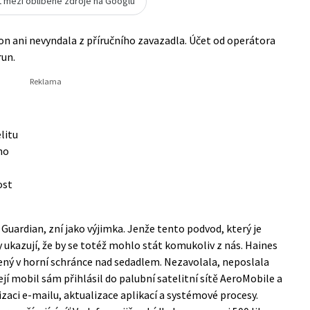
t mezi oblíbené zdroje na Googlu
on ani nevyndala z příručního zavazadla. Účet od operátora
run.
elitu
ho
ost
ý
Guardian
, zní jako výjimka. Jenže tento podvod, který je
y ukazují, že by se totéž mohlo stát komukoliv z nás. Haines
žený v horní schránce nad sedadlem. Nezavolala, neposlala
ejí mobil sám přihlásil do palubní satelitní sítě AeroMobile a
zaci e-mailu, aktualizace aplikací a systémové procesy.