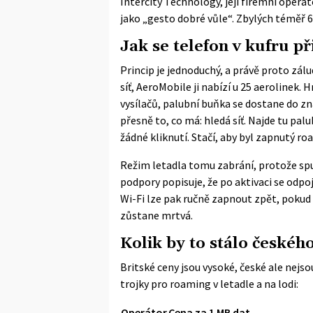
Intercity Technology, její firemní operát
jako „gesto dobré vůle“. Zbylých téměř 60
Jak se telefon v kufru při
Princip je jednoduchý, a právě proto zál
síť,
AeroMobile
ji nabízí u 25 aerolinek.
vysílačů, palubní buňka se dostane do z
přesně to, co má: hledá síť. Najde tu pal
žádné kliknutí. Stačí, aby byl zapnutý ro
Režim letadla tomu zabrání, protože spu
podpory popisuje, že po aktivaci se odpoj
Wi-Fi lze pak ručně zapnout zpět, pokud 
zůstane mrtvá.
Kolik by to stálo českého
Britské ceny jsou vysoké, české ale nejsou
trojky pro roaming v letadle a na lodi:
Operátor
Cena za 1 MB dat