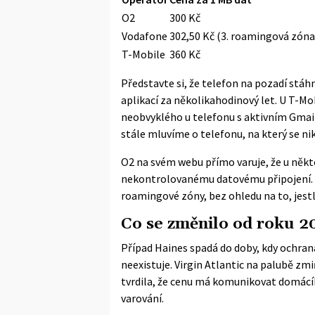
O2
300 Kč
Vodafone
302,50 Kč (3. roamingová zóna
T-Mobile
360 Kč
Představte si, že telefon na pozadí stáh
aplikací za několikahodinový let. U T-Mo
neobvyklého u telefonu s aktivním Gmail
stále mluvíme o telefonu, na který se ni
O2 na svém webu přímo varuje, že u ně
nekontrolovanému datovému připojení. Vo
roamingové zóny, bez ohledu na to, jestl
Co se změnilo od roku 2
Případ Haines spadá do doby, kdy ochra
neexistuje. Virgin Atlantic na palubě z
tvrdila, že cenu má komunikovat domácíh
varování.