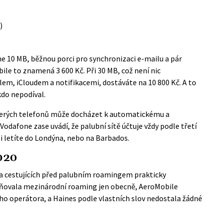
)
ne 10 MB, běžnou porci pro synchronizaci e-mailu a pár
bile to znamená 3 600 Kč. Při 30 MB, což není nic
em, iCloudem a notifikacemi, dostáváte na 10 800 Kč. A to
kdo nepodíval.
kterých telefonů může docházet k automatickému a
dafone zase uvádí, že palubní sítě účtuje vždy podle třetí
i letíte do Londýna, nebo na Barbados.
020
na cestujících před palubním roamingem prakticky
miňovala mezinárodní roaming jen obecně, AeroMobile
o operátora, a Haines podle vlastních slov nedostala žádné