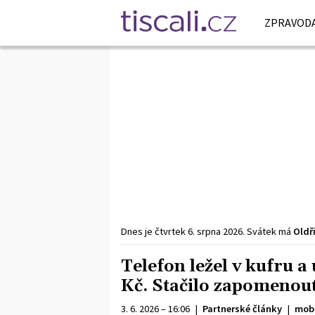
ZPRAVODA
Dnes je
čtvrtek
6. srpna
2026
.
Svátek má
Oldř
Telefon ležel v kufru a 
Kč. Stačilo zapomenout
3. 6. 2026 – 16:06
|
Partnerské články
|
mobi