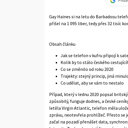
Přida
Gay Haines si na letu do Barbadosu telef
přišel na 1 095 liber, tedy přes 32 tisíc ko
Obsah článku
Jak se telefon v kufru připojí k sat
Kolik by to stálo českého cestující
Co se změnilo od roku 2020
Trajekty: stejný princip, jiná minul
Co udělat, aby se vám to nestalo
Případ, který v lednu 2020 popsal britsk
způsobilý, funguje dodnes, a české ceník
letěla Virgin Atlantic, telefon měla ulo
zprávu, neotevřela prohlížeč. Přesto se j
začal na pozadí přenášet data, synchroni