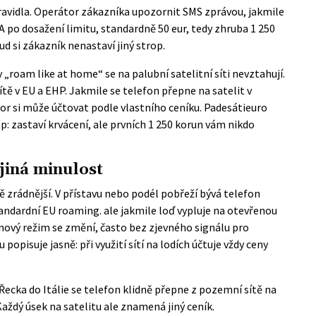
 pravidla. Operátor zákazníka upozornit SMS zprávou, jakmile
 A po dosažení limitu, standardně 50 eur, tedy zhruba 1 250
d si zákazník nenastaví jiný strop.
y „roam like at home“
se na palubní satelitní síti nevztahují.
tě v EU a EHP. Jakmile se telefon přepne na satelit v
r si může účtovat podle vlastního ceníku. Padesátieuro
op: zastaví krvácení, ale prvních 1 250 korun vám nikdo
 jiná minulost
ě zrádnější. V přístavu nebo podél pobřeží bývá telefon
tandardní EU roaming. ale jakmile loď vypluje na otevřenou
cenový režim se změní, často bez zjevného signálu pro
opisuje jasně: při využití sítí na lodích účtuje vždy ceny
Řecka do Itálie se telefon klidně přepne z pozemní sítě na
 Každý úsek na satelitu ale znamená jiný ceník.