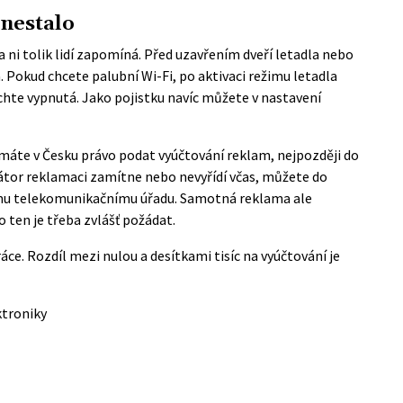
 nestalo
na ni tolik lidí zapomíná. Před uzavřením dveří letadla nebo
 Pokud chcete palubní Wi-Fi, po aktivaci režimu letadla
chte vypnutá. Jako pojistku navíc můžete v nastavení
máte v Česku právo podat vyúčtování reklam, nejpozději do
átor reklamaci zamítne nebo nevyřídí včas, můžete do
mu telekomunikačnímu úřadu. Samotná reklama ale
ten je třeba zvlášť požádat.
áce. Rozdíl mezi nulou a desítkami tisíc na vyúčtování je
ktroniky