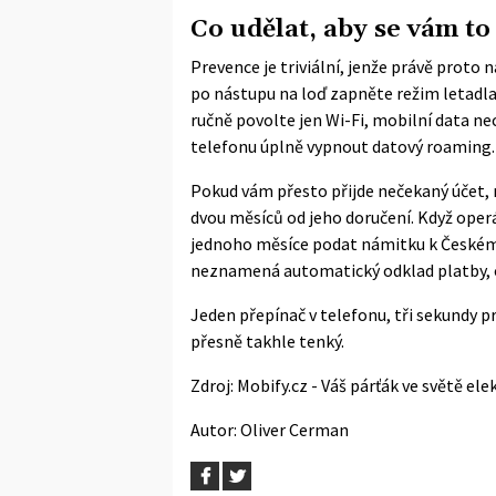
Co udělat, aby se vám to
Prevence je triviální, jenže právě proto 
po nástupu na loď zapněte režim letadla.
ručně povolte jen Wi-Fi, mobilní data ne
telefonu úplně vypnout datový roaming.
Pokud vám přesto přijde nečekaný účet, 
dvou měsíců od jeho doručení. Když oper
jednoho měsíce podat námitku k České
neznamená automatický odklad platby, o 
Jeden přepínač v telefonu, tři sekundy pr
přesně takhle tenký.
Zdroj:
Mobify.cz - Váš párťák ve světě ele
Autor:
Oliver Cerman