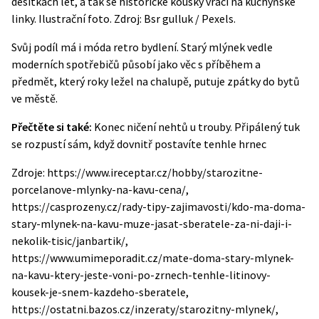
desítkách let, a tak se historické kousky vrací na kuchyňské
linky. Ilustrační foto. Zdroj: Bsr gulluk / Pexels.
Svůj podíl má i móda retro bydlení. Starý mlýnek vedle
moderních spotřebičů působí jako věc s příběhem a
předmět, který roky ležel na chalupě, putuje zpátky do bytů
ve městě.
Přečtěte si také:
Konec ničení nehtů u trouby. Připálený tuk
se rozpustí sám, když dovnitř postavíte tenhle hrnec
Zdroje: https://www.ireceptar.cz/hobby/starozitne-
porcelanove-mlynky-na-kavu-cena/,
https://casprozeny.cz/rady-tipy-zajimavosti/kdo-ma-doma-
stary-mlynek-na-kavu-muze-jasat-sberatele-za-ni-daji-i-
nekolik-tisic/janbartik/,
https://www.umimeporadit.cz/mate-doma-stary-mlynek-
na-kavu-ktery-jeste-voni-po-zrnech-tenhle-litinovy-
kousek-je-snem-kazdeho-sberatele,
https://ostatni.bazos.cz/inzeraty/starozitny-mlynek/,