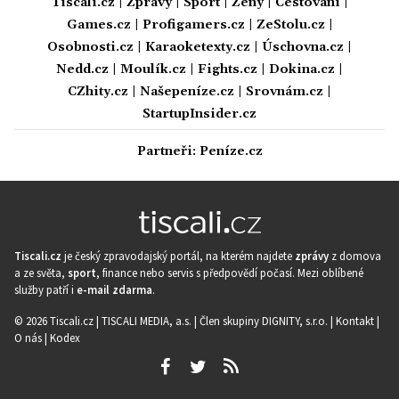
Tiscali.cz
|
Zprávy
|
Sport
|
Ženy
|
Cestování
|
Games.cz
|
Profigamers.cz
|
ZeStolu.cz
|
Osobnosti.cz
|
Karaoketexty.cz
|
Úschovna.cz
|
Nedd.cz
|
Moulík.cz
|
Fights.cz
|
Dokina.cz
|
CZhity.cz
|
Našepeníze.cz
|
Srovnám.cz
|
StartupInsider.cz
Partneři:
Peníze.cz
Tiscali.cz
je český zpravodajský portál, na kterém najdete
zprávy
z domova
a ze světa,
sport
, finance nebo servis s předpovědí počasí. Mezi oblíbené
služby patří i
e-mail zdarma
.
© 2026 Tiscali.cz |
TISCALI MEDIA, a.s.
|
Člen skupiny DIGNITY, s.r.o.
|
Kontakt
|
O nás
|
Kodex