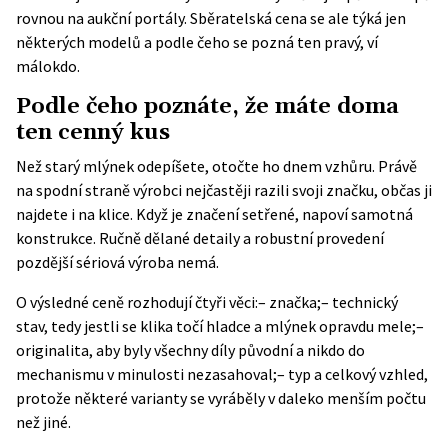
rovnou na aukční portály. Sběratelská cena se ale týká jen
některých modelů a podle čeho se pozná ten pravý, ví
málokdo.
Podle čeho poznáte, že máte doma
ten cenný kus
Než starý mlýnek odepíšete, otočte ho dnem vzhůru. Právě
na spodní straně výrobci nejčastěji razili svoji značku, občas ji
najdete i na klice. Když je značení setřené, napoví samotná
konstrukce. Ručně dělané detaily a robustní provedení
pozdější sériová výroba nemá.
O výsledné ceně rozhodují čtyři věci:– značka;– technický
stav, tedy jestli se klika točí hladce a mlýnek opravdu mele;–
originalita, aby byly všechny díly původní a nikdo do
mechanismu v minulosti nezasahoval;– typ a celkový vzhled,
protože některé varianty se vyráběly v daleko menším počtu
než jiné.