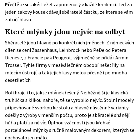
Přečtěte si také:
Ležel zapomenutý v každé kredenci. Teď za
jeden takový kousek dávají sběratelé částku, ze které se vám
zatočí hlava
Které mlýnky jdou nejvíc na odbyt
Sběratelé jdou hlavně po konkrétních jménech. Z německých
dílen se cení Zassenhaus, Leinbrock nebo PeDe od Petera
Dienese, z Francie pak Peugeot, výjimečně se přidá i Armin
Trosser. Tyhle firmy v meziválečném období nešetřily na
mlecím ústrojí, a tak jejich kusy melou přesně i po mnoha
desetiletích.
Roli hraje i to, jak je mlýnek řešený. Nejběžnější je klasická
truhlička s klikou nahoře, té se vyrobilo nejvíc. Stolní modely
připevňované svorkou ke stolu a hlavně nástěnné varianty
odešly z výroby v menším počtu, proto je sběratelé shánějí
hůř a platí za ně víc. Úplnou vzácností jsou křehké
porcelánové mlýnky s ručně malovaným dekorem, kterých se
dochovalo jen málo.