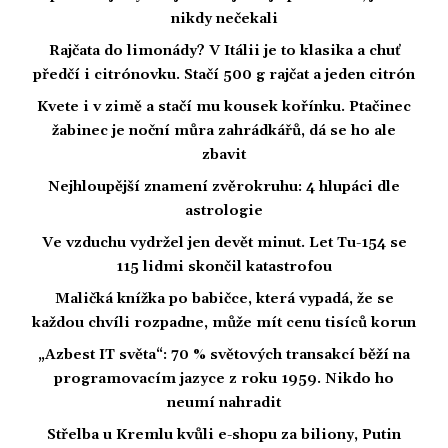
nikdy nečekali
Rajčata do limonády? V Itálii je to klasika a chuť
předčí i citrónovku. Stačí 500 g rajčat a jeden citrón
Kvete i v zimě a stačí mu kousek kořínku. Ptačinec
žabinec je noční můra zahrádkářů, dá se ho ale
zbavit
Nejhloupější znamení zvěrokruhu: 4 hlupáci dle
astrologie
Ve vzduchu vydržel jen devět minut. Let Tu-154 se
115 lidmi skončil katastrofou
Maličká knížka po babičce, která vypadá, že se
každou chvíli rozpadne, může mít cenu tisíců korun
„Azbest IT světa“: 70 % světových transakcí běží na
programovacím jazyce z roku 1959. Nikdo ho
neumí nahradit
Střelba u Kremlu kvůli e-shopu za biliony, Putin