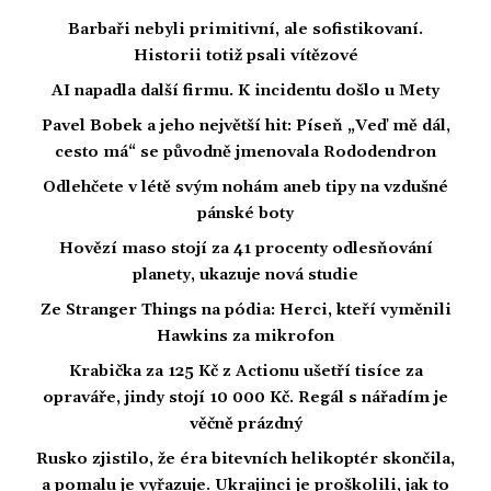
Barbaři nebyli primitivní, ale sofistikovaní.
Historii totiž psali vítězové
AI napadla další firmu. K incidentu došlo u Mety
Pavel Bobek a jeho největší hit: Píseň „Veď mě dál,
cesto má“ se původně jmenovala Rododendron
Odlehčete v létě svým nohám aneb tipy na vzdušné
pánské boty
Hovězí maso stojí za 41 procenty odlesňování
planety, ukazuje nová studie
Ze Stranger Things na pódia: Herci, kteří vyměnili
Hawkins za mikrofon
Krabička za 125 Kč z Actionu ušetří tisíce za
opraváře, jindy stojí 10 000 Kč. Regál s nářadím je
věčně prázdný
Rusko zjistilo, že éra bitevních helikoptér skončila,
a pomalu je vyřazuje. Ukrajinci je proškolili, jak to