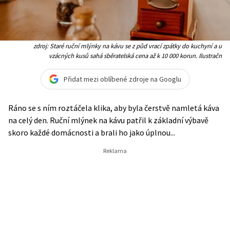
zdroj: Staré ruční mlýnky na kávu se z půd vrací zpátky do kuchyní a u
vzácných kusů sahá sběratelská cena až k 10 000 korun. Ilustračn
Přidat mezi oblíbené zdroje na Googlu
Ráno se s ním roztáčela klika, aby byla čerstvě namletá káva
na celý den. Ruční mlýnek na kávu patřil k základní výbavě
skoro každé domácnosti a brali ho jako úplnou...