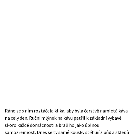
Ráno se s ním roztáčela klika, aby byla čerstvě namletá káva
na celý den. Ruční mlýnek na kávu patřil k základní výbavě
skoro každé domácnosti a brali ho jako úplnou
samozřejmost. Dnes se ty samé kousky stěhují z půd a sklepů