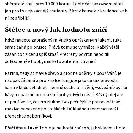
sběratelé dají i přes 10 000 korun. Tahle částka ovšem platí
jen pro ty nejvzácnější varianty. Běžný kousek z kredence se k
ní nepřiblíží.
Štětec a nový lak hodnotu zničí
Když najdete zaprášený mlýnek s oprýskaným lakem, ruka
sama sahá po brusce. Právě tomu se vyhněte. Každý větší
zásah totiž cenu spíš srazí. Přetřený povrch nebo díl
dokoupený v hobbymarketu autenticitu zničí.
Patina, tedy ztmavlé dřevo a drobné oděrky z používání, je
naopak žádaná a pro znalce funguje jako důkaz pravosti.
Sami v klidu zvládnete jemné suché očištění, vysypání zbytků
kávy a opatrné promazání pohyblivých částí. Běžný olej ale
nepoužívejte, časem žlukne. Bezpečnější je potravinářské
mazivo nanesené po troškách. Důkladnou renovaci radši
přenechte odborníkovi.
Přečtěte si také:
Tohle je nejhorší způsob, jak skladovat olej.