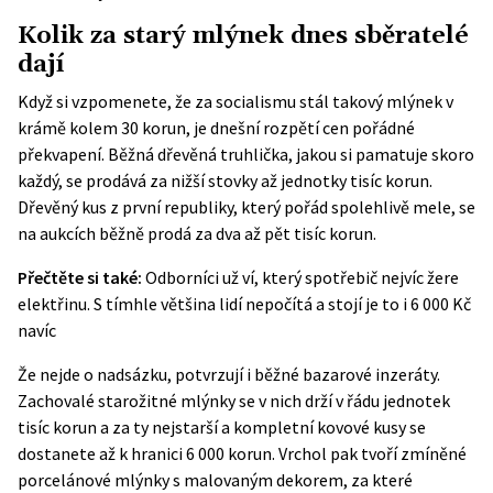
Kolik za starý mlýnek dnes sběratelé
dají
Když si vzpomenete, že za socialismu stál takový mlýnek v
krámě kolem 30 korun, je dnešní rozpětí cen pořádné
překvapení. Běžná dřevěná truhlička, jakou si pamatuje skoro
každý, se prodává za nižší stovky až jednotky tisíc korun.
Dřevěný kus z první republiky, který pořád spolehlivě mele, se
na aukcích běžně prodá za dva až pět tisíc korun.
Přečtěte si také:
Odborníci už ví, který spotřebič nejvíc žere
elektřinu. S tímhle většina lidí nepočítá a stojí je to i 6 000 Kč
navíc
Že nejde o nadsázku, potvrzují i běžné bazarové inzeráty.
Zachovalé starožitné mlýnky se v nich drží v řádu jednotek
tisíc korun a za ty nejstarší a kompletní kovové kusy se
dostanete až k hranici 6 000 korun. Vrchol pak tvoří zmíněné
porcelánové mlýnky s malovaným dekorem, za které