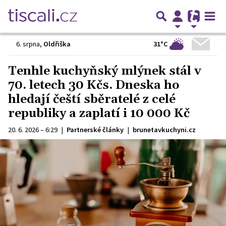
31°C
6. srpna
,
Oldřiška
Tenhle kuchyňský mlýnek stál v
70. letech 30 Kčs. Dneska ho
hledají čeští sběratelé z celé
republiky a zaplatí i 10 000 Kč
20. 6. 2026 – 6:29
|
Partnerské články
|
brunetavkuchyni.cz