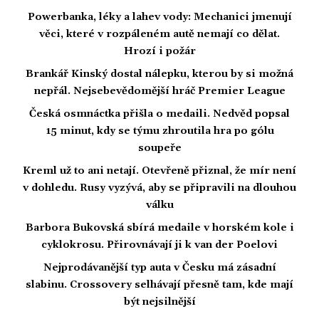
Powerbanka, léky a lahev vody: Mechanici jmenují
věci, které v rozpáleném autě nemají co dělat.
Hrozí i požár
Brankář Kinský dostal nálepku, kterou by si možná
nepřál. Nejsebevědomější hráč Premier League
Česká osmnáctka přišla o medaili. Nedvěd popsal
15 minut, kdy se týmu zhroutila hra po gólu
soupeře
Kreml už to ani netají. Otevřeně přiznal, že mír není
v dohledu. Rusy vyzývá, aby se připravili na dlouhou
válku
Barbora Bukovská sbírá medaile v horském kole i
cyklokrosu. Přirovnávají ji k van der Poelovi
Nejprodávanější typ auta v Česku má zásadní
slabinu. Crossovery selhávají přesně tam, kde mají
být nejsilnější