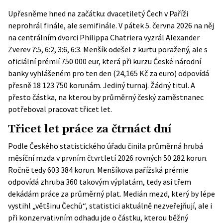
Upřesněme hned na začátku: dvacetiletý Čech v Paříži
neprohrál finále, ale semifinále. V pátek 5. června 2026 na něj
na centrálním dvorci Philippa Chatriera vyzrál Alexander
Zverev 7:5, 6:2, 3:6, 6:3. Menšík odešel z kurtu poražený, ale s
oficiální prémií 750 000 eur, která při kurzu České národní
banky vyhlášeném pro ten den (24,165 Kč za euro) odpovídá
přesně 18 123 750 korunám. Jediný turnaj. Žádný titul. A
přesto částka, na kterou by průměrný český zaměstnanec
potřeboval pracovat třicet let.
Třicet let práce za čtrnáct dní
Podle
Českého statistického úřadu
činila průměrná hrubá
měsíční mzda v prvním čtvrtletí 2026 rovných 50 282 korun.
Ročně tedy 603 384 korun. Menšíkova pařížská prémie
odpovídá zhruba 360 takovým výplatám, tedy asi třem
dekádám práce za průměrný plat. Medián mezd, který by lépe
vystihl „většinu Čechů“, statistici aktuálně nezveřejňují, ale i
při konzervativním odhadu jde o částku, kterou běžný