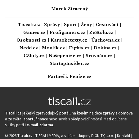
Marek Ztracený
Tiscali.cz
|
Zprávy
|
Sport
|
Ženy
|
Cestování
|
Games.cz
|
Profigamers.cz
|
ZeStolu.cz
|
Osobnosti.cz
|
Karaoketexty.cz
|
Úschovna.cz
|
Nedd.cz
|
Moulík.cz
|
Fights.cz
|
Dokina.cz
|
CZhity.cz
|
Našepeníze.cz
|
Srovnám.cz
|
StartupInsider.cz
Partneři:
Peníze.cz
Tiscali.cz
je český zpravodajský portál, na kterém najdete
zprávy
z domova
a ze světa,
sport
, finance nebo servis s předpovědí počasí. Mezi oblíbené
služby patří i
e-mail zdarma
.
© 2026 Tiscali.cz |
TISCALI MEDIA, a.s.
|
Člen skupiny DIGNITY, s.r.o.
|
Kontakt
|