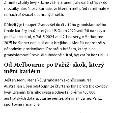
Zmínil i ztuhlý levý krk, ne vážné zranění, ale další střípek do
mozaiky náročnosti turnaje, ve kterém měl před semifinále v
nohách už dvacet odehraných setů.
Důležitý je i soupeř. Zverev šel do čtvrtého grandslamového
finále kariéry, muž, který na US Open 2020 vedl 2:0 na sety a
podával na titul, v Paříži 2024 vedl 2:1 na sety, v Melbourne
2025 ho Sinner nepustil ani k brejkbolu. Menšík neprohrál s
náhodným protivníkem. Prohrál s hráčem, který je na
grandslamové úrovni dlouhodobě elitní, byť zatím bez titulu.
Od Melbourne po Paříž: skok, který
mění kariéru
Ještě v lednu Menšíkův grandslam skončil jinak. Na
Australian Open odstoupil ze čtvrtého kola proti Djokovičovi
kvůli zranění břišního svalu a odnesl si prémii 480 000
australských dolarů. Slušné peníze, ale jiná liga než Paříž,
sportovně i finančně.