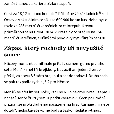
zaměstnanec za kariéru těžko naspoří.
Co si za 18,12 milionu koupíte? Přibližně 29 základních Škod
Octavia v aktuálním ceníku za 609 900 korun kus. Nebo byt o
rozloze 285 metrů čtverečních za celorepublikovou
průměrnou cenu z roku 2024. V Praze by to stačilo na 156
metrů čtverečních, slušný čtyřpokojový byt v širším centru.
Zápas, který rozhodly tři nevyužité
šance
Klíčový moment semifinále přišel v osmém gemu prvního
setu. Menšík měl tři brejkboly. Nevyužil ani jeden. Zverev
přežil, za stavu 5:5 sám brejknul a set dopodával. Druhá sada
se pak rozpadla rychle, 6:2 pro Němce.
Menšík ve třetím setu ožil, vzal ho 6:3 a na chvíli vrátil zápasu
napětí. Jenže čtvrtý set už patřil Zverevovi. Čech po utkání
přiznal, že proti druhému nasazenému hráči turnaje „hrajete
do zdi“, nedostáváte volné body a těžko hledáte rytmus.