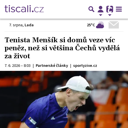
25°C
7. srpna
,
Lada
Tenista Menšík si domů veze víc
peněz, než si většina Čechů vydělá
za život
7. 6. 2026 – 8:03
|
Partnerské články
|
sportyzive.cz