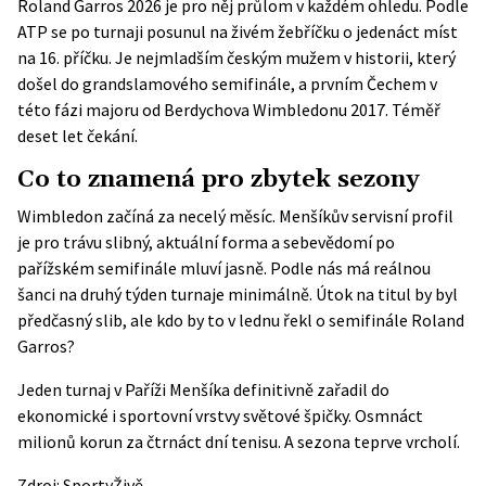
Roland Garros 2026 je pro něj průlom v každém ohledu. Podle
ATP
se po turnaji posunul na živém žebříčku o jedenáct míst
na 16. příčku. Je nejmladším českým mužem v historii, který
došel do grandslamového semifinále, a prvním Čechem v
této fázi majoru od Berdychova Wimbledonu 2017. Téměř
deset let čekání.
Co to znamená pro zbytek sezony
Wimbledon začíná za necelý měsíc. Menšíkův servisní profil
je pro trávu slibný, aktuální forma a sebevědomí po
pařížském semifinále mluví jasně. Podle nás má reálnou
šanci na druhý týden turnaje minimálně. Útok na titul by byl
předčasný slib, ale kdo by to v lednu řekl o semifinále Roland
Garros?
Jeden turnaj v Paříži Menšíka definitivně zařadil do
ekonomické i sportovní vrstvy světové špičky. Osmnáct
milionů korun za čtrnáct dní tenisu. A sezona teprve vrcholí.
Zdroj:
SportyŽivě