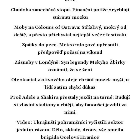
dech
Chudoba zanechává stopu. Finanční potíže zrychlují
stárnutí mozku
Moby na Colours of Ostrava: Střízlivý, mokrý od
deště, a přesto přichystal nejlepší večer festivalu
Zpátky do pece. Meteorologové upřesnili
předpověď počasí na víkend
Zásnuby v Londýně: Syn legendy Mekyho Žbirky
oznámil, že se žení
Oleokantal z olivového oleje chrání mozek myší, u
lidí zatím chybí důkaz
Proč Adele a Shakira přestaly jezdit na turné: Budují
si vlastní stadiony a chtějí, aby fanoušci jezdili za
nimi
Video: Ukrajinští pohraničníci vyčistili sektor
jedním rázem. Dělo, sklady, drony, vše smetla
brigáda Ocelová Hranice