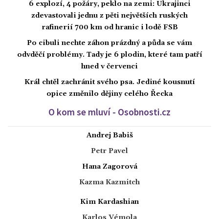
6 explozí, 4 požáry, peklo na zemi: Ukrajinci
zdevastovali jednu z pěti největších ruských
rafinerií 700 km od hranic i lodě FSB
Po cibuli nechte záhon prázdný a půda se vám
odvděčí problémy. Tady je 6 plodin, které tam patří
hned v červenci
Král chtěl zachránit svého psa. Jediné kousnutí
opice změnilo dějiny celého Řecka
O kom se mluví - Osobnosti.cz
Andrej Babiš
Petr Pavel
Hana Zagorová
Kazma Kazmitch
Kim Kardashian
Karlos Vémola