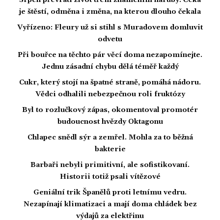
Srpen převrátí život třem znamením naruby. Čeká
je štěstí, odměna i změna, na kterou dlouho čekala
Vyřízeno: Fleury už si stihl s Muradovem domluvit
odvetu
Při bouřce na těchto pár věcí doma nezapomínejte.
Jednu zásadní chybu dělá téměř každý
Cukr, který stojí na špatné straně, pomáhá nádoru.
Vědci odhalili nebezpečnou roli fruktózy
Byl to rozlučkový zápas, okomentoval promotér
budoucnost hvězdy Oktagonu
Chlapec snědl sýr a zemřel. Mohla za to běžná
bakterie
Barbaři nebyli primitivní, ale sofistikovaní.
Historii totiž psali vítězové
Geniální trik Španělů proti letnímu vedru.
Nezapínají klimatizaci a mají doma chládek bez
výdajů za elektřinu