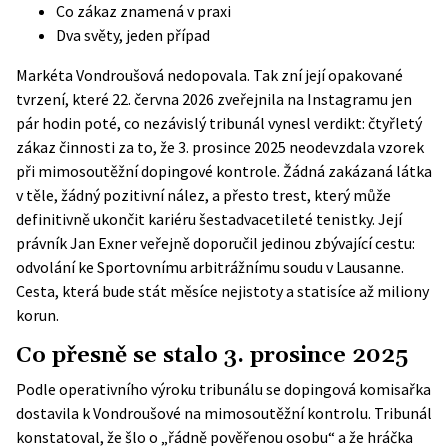
Co zákaz znamená v praxi
Dva světy, jeden případ
Markéta Vondroušová nedopovala. Tak zní její opakované
tvrzení, které 22. června 2026 zveřejnila na Instagramu jen
pár hodin poté, co nezávislý tribunál vynesl verdikt: čtyřletý
zákaz činnosti za to, že 3. prosince 2025 neodevzdala vzorek
při mimosoutěžní dopingové kontrole. Žádná zakázaná látka
v těle, žádný pozitivní nález, a přesto trest, který může
definitivně ukončit kariéru šestadvacetileté tenistky. Její
právník Jan Exner veřejně doporučil jedinou zbývající cestu:
odvolání ke Sportovnímu arbitrážnímu soudu v Lausanne.
Cesta, která bude stát měsíce nejistoty a statisíce až miliony
korun.
Co přesně se stalo 3. prosince 2025
Podle
operativního výroku tribunálu
se dopingová komisařka
dostavila k Vondroušové na mimosoutěžní kontrolu. Tribunál
konstatoval, že šlo o „řádně pověřenou osobu“ a že hráčka