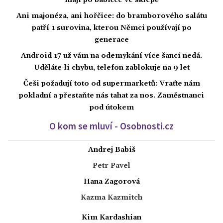
mají po babičce ve sklepě
Ani majonéza, ani hořčice: do bramborového salátu
patří 1 surovina, kterou Němci používají po
generace
Android 17 už vám na odemykání více šancí nedá.
Uděláte-li chybu, telefon zablokuje na 9 let
Češi požadují toto od supermarketů: Vraťte nám
pokladní a přestaňte nás tahat za nos. Zaměstnanci
pod útokem
O kom se mluví - Osobnosti.cz
Andrej Babiš
Petr Pavel
Hana Zagorová
Kazma Kazmitch
Kim Kardashian