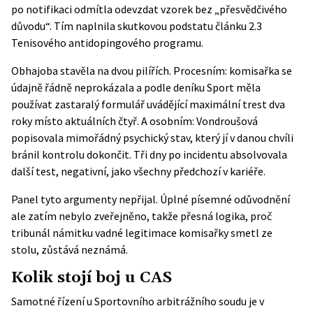
po notifikaci odmítla odevzdat vzorek bez „přesvědčivého
důvodu“. Tím naplnila skutkovou podstatu článku 2.3
Tenisového antidopingového programu.
Obhajoba stavěla na dvou pilířích. Procesním: komisařka se
údajně řádně neprokázala a podle deníku Sport měla
používat zastaralý formulář uvádějící maximální trest dva
roky místo aktuálních čtyř. A osobním: Vondroušová
popisovala mimořádný psychický stav, který jí v danou chvíli
bránil kontrolu dokončit. Tři dny po incidentu absolvovala
další test, negativní, jako všechny předchozí v kariéře.
Panel tyto argumenty nepřijal. Úplné písemné odůvodnění
ale zatím nebylo zveřejněno, takže přesná logika, proč
tribunál námitku vadné legitimace komisařky smetl ze
stolu, zůstává neznámá.
Kolik stojí boj u CAS
Samotné řízení u Sportovního arbitrážního soudu je v