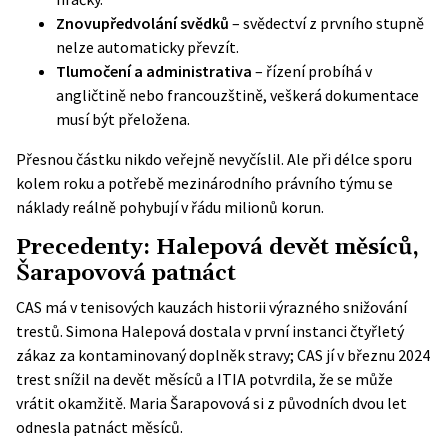
Znovupředvolání svědků
– svědectví z prvního stupně
nelze automaticky převzít.
Tlumočení a administrativa
– řízení probíhá v
angličtině nebo francouzštině, veškerá dokumentace
musí být přeložena.
Přesnou částku nikdo veřejně nevyčíslil. Ale při délce sporu
kolem roku a potřebě mezinárodního právního týmu se
náklady reálně pohybují v řádu milionů korun.
Precedenty: Halepová devět měsíců,
Šarapovová patnáct
CAS má v tenisových kauzách historii výrazného snižování
trestů. Simona Halepová dostala v první instanci čtyřletý
zákaz za kontaminovaný doplněk stravy; CAS jí v březnu 2024
trest snížil na devět měsíců a
ITIA potvrdila
, že se může
vrátit okamžitě. Maria Šarapovová si z původních dvou let
odnesla patnáct měsíců.