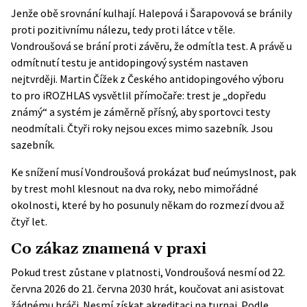
Jenže obě srovnání kulhají. Halepová i Šarapovová se bránily
proti pozitivnímu nálezu, tedy proti látce v těle.
Vondroušová se brání proti závěru, že odmítla test. A právě u
odmítnutí testu je antidopingový systém nastaven
nejtvrději. Martin Čížek z Českého antidopingového výboru
to pro iROZHLAS vysvětlil přímočaře: trest je „dopředu
známý“ a systém je záměrně přísný, aby sportovci testy
neodmítali. Čtyři roky nejsou exces mimo sazebník. Jsou
sazebník.
Ke snížení musí Vondroušová prokázat buď neúmyslnost, pak
by trest mohl klesnout na dva roky, nebo mimořádné
okolnosti, které by ho posunuly někam do rozmezí dvou až
čtyř let.
Co zákaz znamená v praxi
Pokud trest zůstane v platnosti, Vondroušová nesmí od 22.
června 2026 do 21. června 2030 hrát, koučovat ani asistovat
žádnému hráči. Nesmí získat akreditaci na turnaj. Podle