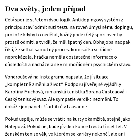
Dva světy, jeden případ
Celý spor je střetem dvou logik. Antidopingový systém z
principu staví odmítnutí testu na roveň úmyslnému dopingu,
protože kdyby to nedělal, každý podezřelý sportovec by
prostě odmítl a tvrdil, že měl špatný den. Obhajoba naopak
říká, že selhal samotný proces: komisařka se řádně
neprokázala, hráčka neměla dostatečné informace o
důsledcích a nacházela se v mimořádném psychickém stavu.
Vondroušová na Instagramu napsala, že jí situace
„kompletně změnila život“. Podporu jí veřejně vyjádřily
Karolína Muchová, rumunská tenistka Sorana Cîrsteaová i
Český tenisový svaz. Ale sympatie verdikt nezmění. To
dokáže jen panel tří arbitrů v Lausanne.
Pokud uspěje, může se vrátit na kurty okamžitě, stejně jako
Halepová. Pokud ne, bude jí v den konce trestu třicet let. V
ženském tenise věk, ve kterém se kariéry nekončí, ale ani