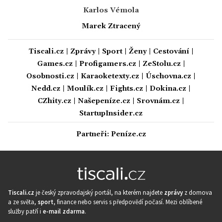
Karlos Vémola
Marek Ztracený
Tiscali.cz
|
Zprávy
|
Sport
|
Ženy
|
Cestování
|
Games.cz
|
Profigamers.cz
|
ZeStolu.cz
|
Osobnosti.cz
|
Karaoketexty.cz
|
Úschovna.cz
|
Nedd.cz
|
Moulík.cz
|
Fights.cz
|
Dokina.cz
|
CZhity.cz
|
Našepeníze.cz
|
Srovnám.cz
|
StartupInsider.cz
Partneři:
Peníze.cz
Tiscali.cz
je český zpravodajský portál, na kterém najdete
zprávy
z domova
a ze světa,
sport
, finance nebo servis s předpovědí počasí. Mezi oblíbené
služby patří i
e-mail zdarma
.