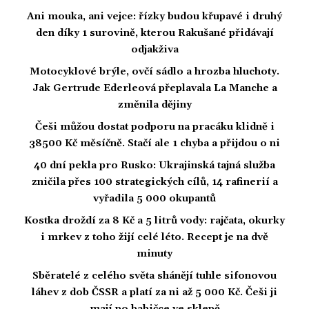
Ani mouka, ani vejce: řízky budou křupavé i druhý
den díky 1 surovině, kterou Rakušané přidávají
odjakživa
Motocyklové brýle, ovčí sádlo a hrozba hluchoty.
Jak Gertrude Ederleová přeplavala La Manche a
změnila dějiny
Češi můžou dostat podporu na pracáku klidně i
38500 Kč měsíčně. Stačí ale 1 chyba a přijdou o ni
40 dní pekla pro Rusko: Ukrajinská tajná služba
zničila přes 100 strategických cílů, 14 rafinerií a
vyřadila 5 000 okupantů
Kostka droždí za 8 Kč a 5 litrů vody: rajčata, okurky
i mrkev z toho žijí celé léto. Recept je na dvě
minuty
Sběratelé z celého světa shánějí tuhle sifonovou
láhev z dob ČSSR a platí za ni až 5 000 Kč. Češi ji