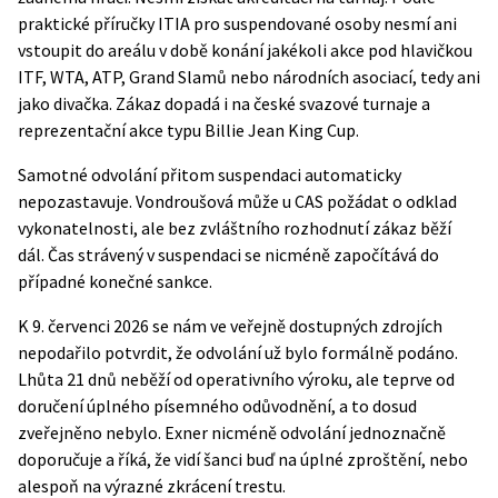
praktické příručky ITIA pro suspendované osoby nesmí ani
vstoupit do areálu v době konání jakékoli akce pod hlavičkou
ITF, WTA, ATP, Grand Slamů nebo národních asociací, tedy ani
jako divačka. Zákaz dopadá i na české svazové turnaje a
reprezentační akce typu Billie Jean King Cup.
Samotné odvolání přitom suspendaci automaticky
nepozastavuje. Vondroušová může u CAS požádat o odklad
vykonatelnosti, ale bez zvláštního rozhodnutí zákaz běží
dál. Čas strávený v suspendaci se nicméně započítává do
případné konečné sankce.
K 9. červenci 2026 se nám ve veřejně dostupných zdrojích
nepodařilo potvrdit, že odvolání už bylo formálně podáno.
Lhůta 21 dnů neběží od operativního výroku, ale teprve od
doručení úplného písemného odůvodnění, a to dosud
zveřejněno nebylo. Exner nicméně odvolání jednoznačně
doporučuje a říká, že vidí šanci buď na úplné zproštění, nebo
alespoň na výrazné zkrácení trestu.