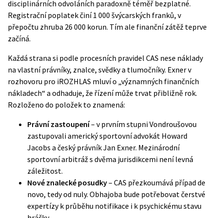
disciplinárních odvoláních paradoxně téměř bezplatné.
Registrační poplatek činí 1 000 švýcarských franků, v
přepočtu zhruba 26 000 korun. Tím ale finanční zátěž teprve
začíná.
Každá strana si podle
procesních pravidel CAS
nese náklady
na vlastní právníky, znalce, svědky a tlumočníky. Exner v
rozhovoru pro iROZHLAS
mluví o „významných finančních
nákladech“ a odhaduje, že řízení může trvat přibližně rok.
Rozloženo do položek to znamená:
Právní zastoupení
– v prvním stupni Vondroušovou
zastupovali americký sportovní advokát Howard
Jacobs a český právník Jan Exner. Mezinárodní
sportovní arbitráž s dvěma jurisdikcemi není levná
záležitost.
Nové znalecké posudky
– CAS přezkoumává případ de
novo, tedy od nuly. Obhajoba bude potřebovat čerstvé
expertízy k průběhu notifikace i k psychickému stavu
hráčky.