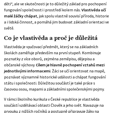
děti“, ale ve skutečnosti je to důležitý základ pro pochopení
fungování společnosti i prostředí kolem nás.
Vlastivěda učí
malé žáčky chápat
, jak spolu vlastně souvisí příroda, historie
a i lidská činnost, a pomáhá jim budovat základní orientaci ve
světě.
Co je vlastivěda a proč je důležitá
Vlastivěda je vyučovací předmět, který se na základních
školách zaměřuje především na první stupeň. Kombinuje
poznatky z více oborů, zejména zeměpisu, dějepisu a
občanské výchovy.
Cílem je hlavně pochopení vztahů mezi
jednotlivými informacemi
. Žáci se učí orientovat na mapě,
poznávat významné historické události a chápat fungování
státu i společnosti. Důležitou součástí je také práce s
časovou osou, mapami a základními společenskými pojmy.
V rámci školního kurikula v České republice je vlastivěda
součástí vzdělávací oblasti Člověk a jeho svět. Navazuje na
prvouku z nižších ročníků a postupně připravuje žáky na