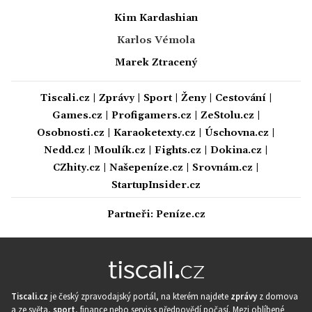
Kim Kardashian
Karlos Vémola
Marek Ztracený
Tiscali.cz
|
Zprávy
|
Sport
|
Ženy
|
Cestování
|
Games.cz
|
Profigamers.cz
|
ZeStolu.cz
|
Osobnosti.cz
|
Karaoketexty.cz
|
Úschovna.cz
|
Nedd.cz
|
Moulík.cz
|
Fights.cz
|
Dokina.cz
|
CZhity.cz
|
Našepeníze.cz
|
Srovnám.cz
|
StartupInsider.cz
Partneři:
Peníze.cz
Tiscali.cz
je český zpravodajský portál, na kterém najdete
zprávy
z domova
a ze světa,
sport
, finance nebo servis s předpovědí počasí. Mezi oblíbené