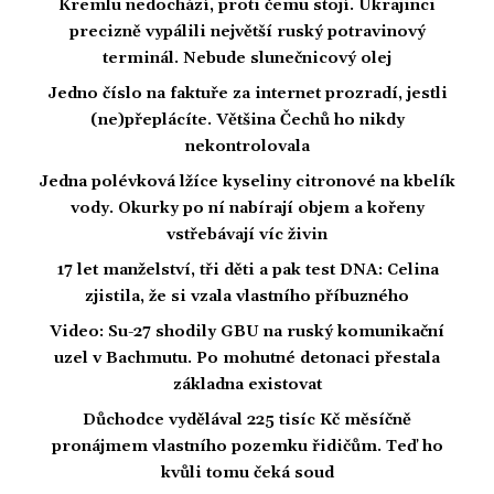
Kremlu nedochází, proti čemu stojí. Ukrajinci
precizně vypálili největší ruský potravinový
terminál. Nebude slunečnicový olej
Jedno číslo na faktuře za internet prozradí, jestli
(ne)přeplácíte. Většina Čechů ho nikdy
nekontrolovala
Jedna polévková lžíce kyseliny citronové na kbelík
vody. Okurky po ní nabírají objem a kořeny
vstřebávají víc živin
17 let manželství, tři děti a pak test DNA: Celina
zjistila, že si vzala vlastního příbuzného
Video: Su-27 shodily GBU na ruský komunikační
uzel v Bachmutu. Po mohutné detonaci přestala
základna existovat
Důchodce vydělával 225 tisíc Kč měsíčně
pronájmem vlastního pozemku řidičům. Teď ho
kvůli tomu čeká soud