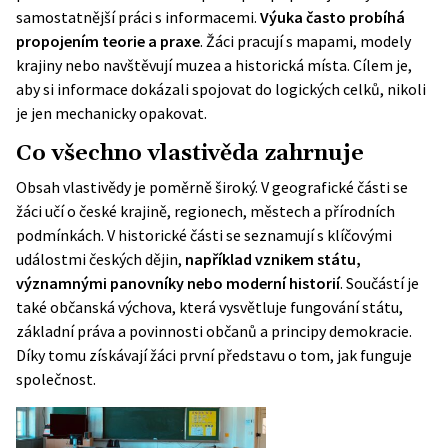
samostatnější práci s informacemi.
Výuka často probíhá
propojením teorie a praxe
. Žáci pracují s mapami, modely
krajiny nebo navštěvují muzea a historická místa. Cílem je,
aby si informace dokázali spojovat do logických celků, nikoli
je jen mechanicky opakovat.
Co všechno vlastivěda zahrnuje
Obsah vlastivědy je poměrně široký. V geografické části se
žáci učí o české krajině, regionech, městech a přírodních
podmínkách. V historické části se seznamují s klíčovými
událostmi českých dějin,
například vznikem státu,
významnými panovníky nebo moderní historií
. Součástí je
také občanská výchova, která vysvětluje fungování státu,
základní práva a povinnosti občanů a principy demokracie.
Díky tomu získávají žáci první představu o tom, jak funguje
společnost.