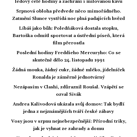
ledový celé hodiny a zachrání i milovanou kávu
Srpnová obloha předvede něco mimořádného.
Zatmění Slunce vystřídá noc plná padajících hvězd
Líbáš jako bůh: Poledňáková dostala stopku,
Bartoška odmítl sportovat a ústřední píseň, která
film přerostla
Poslední hodiny Freddieho Mercuryho: Co se
skutečně dělo 24. listopadu 1991
Žádná mouka, žádný cukr, žádné mléko, jídelníček
Ronalda je záměrně jednotvárný
Nezápasím v Clashi, zdůraznil Roušal. Vzápětí se
ozval Sivák
Andrea Kalivodová ukázala svůj domov: Tak bydlí
jedna z nejznámějších tváří české zábavy
Vosy jsou v srpnu nejnebezpečnější: Přírodní triky,
jak je vyhnat ze zahrady a domu