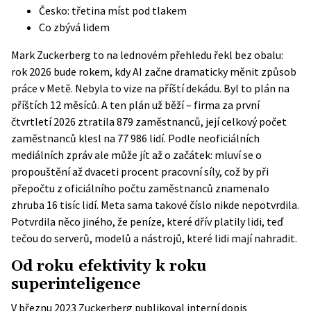
Česko: třetina míst pod tlakem
Co zbývá lidem
Mark Zuckerberg to na lednovém přehledu řekl bez obalu:
rok 2026 bude rokem, kdy AI začne dramaticky měnit způsob
práce v Metě. Nebyla to vize na příští dekádu. Byl to plán na
příštích 12 měsíců. A ten plán už běží – firma za první
čtvrtletí 2026 ztratila 879 zaměstnanců, její celkový počet
zaměstnanců klesl na 77 986 lidí. Podle neoficiálních
mediálních zpráv ale může jít až o začátek: mluví se o
propouštění až dvaceti procent pracovní síly, což by při
přepočtu z oficiálního počtu zaměstnanců znamenalo
zhruba 16 tisíc lidí. Meta sama takové číslo nikde nepotvrdila.
Potvrdila něco jiného, ​​že peníze, které dřív platily lidi, teď
tečou do serverů, modelů a nástrojů, které lidi mají nahradit.
Od roku efektivity k roku
superinteligence
V březnu 2023 Zuckerberg publikoval interní dopis