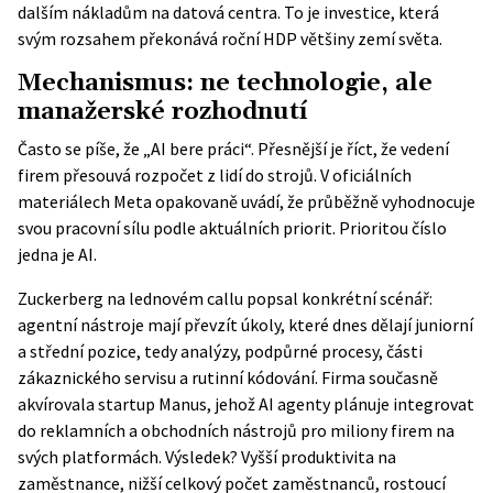
dalším nákladům na datová centra. To je investice, která
svým rozsahem překonává roční HDP většiny zemí světa.
Mechanismus: ne technologie, ale
manažerské rozhodnutí
Často se píše, že „AI bere práci“. Přesnější je říct, že vedení
firem přesouvá rozpočet z lidí do strojů. V oficiálních
materiálech Meta opakovaně uvádí, že průběžně vyhodnocuje
svou pracovní sílu podle aktuálních priorit. Prioritou číslo
jedna je AI.
Zuckerberg na lednovém callu popsal konkrétní scénář:
agentní nástroje mají převzít úkoly, které dnes dělají juniorní
a střední pozice, tedy analýzy, podpůrné procesy, části
zákaznického servisu a rutinní kódování. Firma současně
akvírovala startup Manus, jehož AI agenty plánuje integrovat
do reklamních a obchodních nástrojů pro miliony firem na
svých platformách. Výsledek? Vyšší produktivita na
zaměstnance, nižší celkový počet zaměstnanců, rostoucí