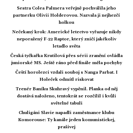
Sestra Colea Palmera veřejně pochválila jeho
partnerku Olivii Holderovou. Nazvala ji nejhezčí
holkou
Nečekaný krok: Americké letectvo vyřazuje nikdy
neporažený F-22 Raptor, který zničí jakékoliv
letadlo světa
Česká tyčkařka Krutilová přes sérii zranění ovládla
juniorské MS. Ještě ráno před finále měla pochyby
Čeští horolezci vzdali souboj s Nanga Parbat. I
Holeček odmítl riskovat
Trenér Baníku Skuhravý vypěnil. Planka od něj
dostává naloženo, tentokrát se rozčílil i kvůli
světelné tabuli
Chuligáni Slavie napadli zaměstnance klubu
Komorouse: Ty kanále jeden komunistickej,
prašivej