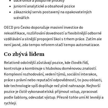
back-office a podpůrné procesy
juniorní analytické a obsahové pozice
zákaznický servis postavený na opakovatelných
scénářích
OECD pro Česko doporučuje masivní investice do
rekvalifikace, rozšiřování dovedností a flexibilnější odborné
vzdělávání a silnější propojení škol s trhem práce. Zatím ale
není jasné, zda tempo reforem stačí tempo automatizace.
Co zbývá lidem
Relativně odolnější zůstávají pozice, kde člověk řídí,
kontroluje a kombinuje s hlubokou doménovou znalostí.
Komplexní rozhodování, vedení týmů, sociální interakce,
práce s právní nebo reputační odpovědností, to jsou oblasti,
kde technologie spíš doplňuje než plně nahrazuje. Nejhorší
pozice je čistě vykonavatelská: přijmout vstup, zpracovat
podle šablony, odevzdat výstup. Přesně tohle umí AI levněji a
rychleji.