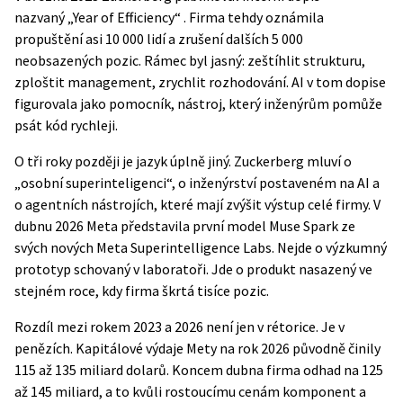
nazvaný
„Year of Efficiency“
. Firma tehdy oznámila
propuštění asi 10 000 lidí a zrušení dalších 5 000
neobsazených pozic. Rámec byl jasný: zeštíhlit strukturu,
zploštit management, zrychlit rozhodování. AI v tom dopise
figurovala jako pomocník, nástroj, který inženýrům pomůže
psát kód rychleji.
O tři roky později je jazyk úplně jiný. Zuckerberg mluví o
„osobní superinteligenci“, o inženýrství postaveném na AI a
o agentních nástrojích, které mají zvýšit výstup celé firmy. V
dubnu 2026 Meta představila
první model Muse Spark
ze
svých nových Meta Superintelligence Labs. Nejde o výzkumný
prototyp schovaný v laboratoři. Jde o produkt nasazený ve
stejném roce, kdy firma škrtá tisíce pozic.
Rozdíl mezi rokem 2023 a 2026 není jen v rétorice. Je v
penězích. Kapitálové výdaje Mety na rok 2026 původně činily
115 až 135 miliard dolarů. Koncem dubna firma odhad
na 125
až 145 miliard
, a to kvůli rostoucímu cenám komponent a