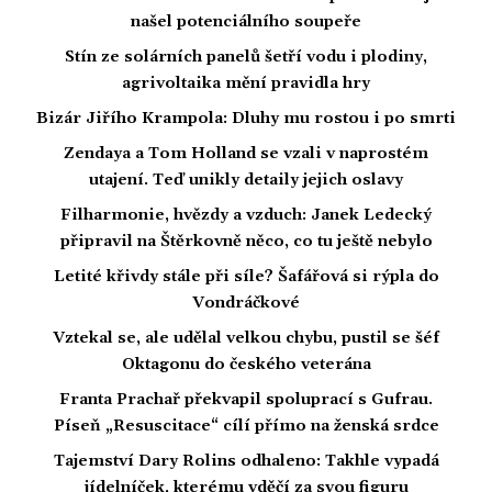
našel potenciálního soupeře
Stín ze solárních panelů šetří vodu i plodiny,
agrivoltaika mění pravidla hry
Bizár Jiřího Krampola: Dluhy mu rostou i po smrti
Zendaya a Tom Holland se vzali v naprostém
utajení. Teď unikly detaily jejich oslavy
Filharmonie, hvězdy a vzduch: Janek Ledecký
připravil na Štěrkovně něco, co tu ještě nebylo
Letité křivdy stále při síle? Šafářová si rýpla do
Vondráčkové
Vztekal se, ale udělal velkou chybu, pustil se šéf
Oktagonu do českého veterána
Franta Prachař překvapil spoluprací s Gufrau.
Píseň „Resuscitace“ cílí přímo na ženská srdce
Tajemství Dary Rolins odhaleno: Takhle vypadá
jídelníček, kterému vděčí za svou figuru