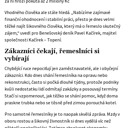
za ni hrozí pokuta až 2 miliony Kč
Vhodného člověka ale stále hledá. „Nabízíme zajímavé
finanční ohodnocení i stabilní práci, přesto je dnes velmi
těžké najít šikovného člověka, který má o řemeslo skutečný
zájem,“ uvedl pro Benešovský deník Pavel Kačírek, majitel
společnosti Kačírek – Topení.
Zákazníci čekají, řemeslníci si
vybírají
Chybějící ruce nepociťují jen zaměstnavatelé, ale i obyčejní
zákazníci. Kdo dnes shání řemeslníka na opravu nebo
rekonstrukci, často si počká dlouhé týdny, protože podniky
kvůli nedostatku lidí odmítají zakázky a posouvají termíny.
Stačí si vzpomenout, jak těžko se shání pomoc, když doma
praskne trubka nebo se těsně před zimou porouchá kotel.
Pro samotné řemeslníky je to naopak skvělá zpráva. Mzdy v
oboru rostou a šikovný živnostník si dnes vydělá víc než
někteří vysokoškoláci. Zatímco absolvent ekonomky