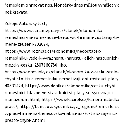
řemeslem ohrnovat nos. Montérky dnes můžou vynášet víc
než kravata.
Zdroje: Autorský text,
https://www.seznamzpravy.cz/clanek/ekonomika-
remeslnici-na-volne-noze-berou-vic-firmam-zustavaji-ti-
mene-zkuseni-302674,
https://www.irozhlas.cz/ekonomika/nedostatek-
remeslniku-vede-k-vyraznemu-narustu-jejich-nastupnich-
mezd-v-cesku_2507160750_jho,
https://www.novinky.cz/clanek/ekonomika-v-cesku-stale-
chybi-sto-tisic-remeslniku-nemotivuji-ani-rostouci-platy-
40531424, https://www.denik.cz/ekonomika/cesku-chybi-
remeslnici-hlavne-ve-stavebnictvi-platy-se-vyrovnaji-i-
manazerum.html, https://www.kacirek.cz/kariera-nabidka-
prace/, https://benesovsky.denik.cz/z_regionu/remeslo-se-
vyplaci-firma-na-benesovsku-nabizi-az-70-tisic-zajemci-
presto-chybi-2.html