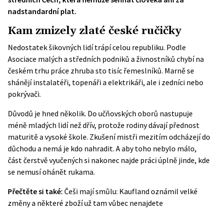
nadstandardní plat.
Kam zmizely zlaté české ručičky
Nedostatek šikovných lidí trápí celou republiku. Podle
Asociace malých a středních podniků a živnostníků chybí na
českém trhu práce zhruba sto tisíc řemeslníků. Marně se
shánějí instalatéři, topenáři a elektrikáři, ale i zedníci nebo
pokrývači.
Důvodů je hned několik. Do učňovských oborů nastupuje
méně mladých lidí než dřív, protože rodiny dávají přednost
maturitě a vysoké škole. Zkušení mistři mezitím odcházejí do
důchodu a nemá je kdo nahradit. A aby toho nebylo málo,
část čerstvě vyučených si nakonec najde práci úplně jinde, kde
se nemusí ohánět rukama.
Přečtěte si také:
Češi mají smůlu: Kaufland oznámil velké
změny a některé zboží už tam vůbec nenajdete