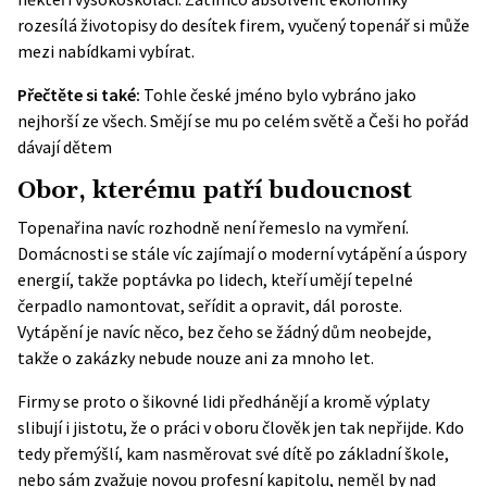
rozesílá životopisy do desítek firem, vyučený topenář si může
mezi nabídkami vybírat.
Přečtěte si také:
Tohle české jméno bylo vybráno jako
nejhorší ze všech. Smějí se mu po celém světě a Češi ho pořád
dávají dětem
Obor, kterému patří budoucnost
Topenařina navíc rozhodně není řemeslo na vymření.
Domácnosti se stále víc zajímají o moderní vytápění a úspory
energií, takže poptávka po lidech, kteří umějí tepelné
čerpadlo namontovat, seřídit a opravit, dál poroste.
Vytápění je navíc něco, bez čeho se žádný dům neobejde,
takže o zakázky nebude nouze ani za mnoho let.
Firmy se proto o šikovné lidi předhánějí a kromě výplaty
slibují i jistotu, že o práci v oboru člověk jen tak nepřijde. Kdo
tedy přemýšlí, kam nasměrovat své dítě po základní škole,
nebo sám zvažuje novou profesní kapitolu, neměl by nad