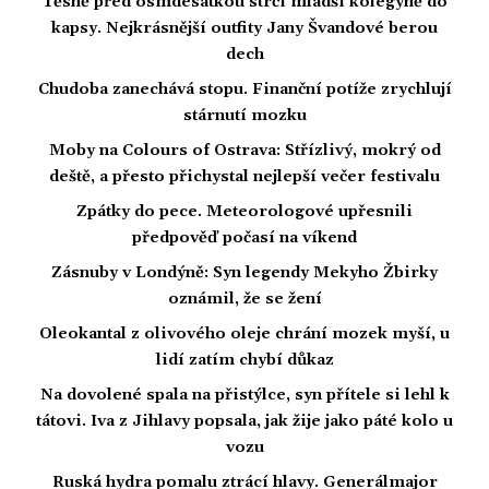
Těsně před osmdesátkou strčí mladší kolegyně do
kapsy. Nejkrásnější outfity Jany Švandové berou
dech
Chudoba zanechává stopu. Finanční potíže zrychlují
stárnutí mozku
Moby na Colours of Ostrava: Střízlivý, mokrý od
deště, a přesto přichystal nejlepší večer festivalu
Zpátky do pece. Meteorologové upřesnili
předpověď počasí na víkend
Zásnuby v Londýně: Syn legendy Mekyho Žbirky
oznámil, že se žení
Oleokantal z olivového oleje chrání mozek myší, u
lidí zatím chybí důkaz
Na dovolené spala na přistýlce, syn přítele si lehl k
tátovi. Iva z Jihlavy popsala, jak žije jako páté kolo u
vozu
Ruská hydra pomalu ztrácí hlavy. Generálmajor