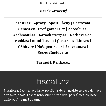
Karlos Vémola
Marek Ztracený
Tiscali.cz
|
Zprávy
|
Sport
|
Ženy
|
Cestování
|
Games.cz
|
Profigamers.cz
|
ZeStolu.cz
|
Osobnosti.cz
|
Karaoketexty.cz
|
Úschovna.cz
|
Nedd.cz
|
Moulík.cz
|
Fights.cz
|
Dokina.cz
|
CZhity.cz
|
Našepeníze.cz
|
Srovnám.cz
|
StartupInsider.cz
Partneři:
Peníze.cz
Tiscali.cz
je český zpravodajský portál, na kterém najdete
zprávy
z domova
a ze světa,
sport
, finance nebo servis s předpovědí počasí. Mezi oblíbené
služby patří i
e-mail zdarma
.