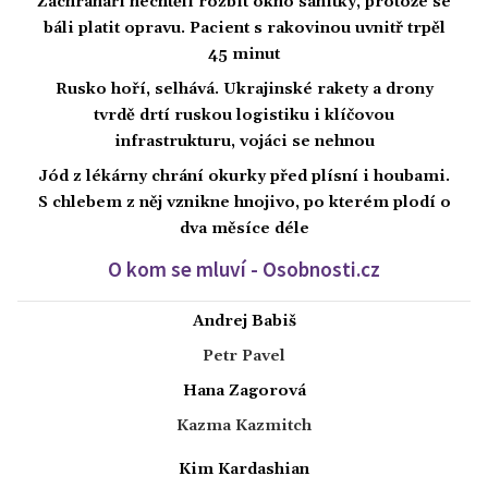
Záchranáři nechtěli rozbít okno sanitky, protože se
báli platit opravu. Pacient s rakovinou uvnitř trpěl
45 minut
Rusko hoří, selhává. Ukrajinské rakety a drony
tvrdě drtí ruskou logistiku i klíčovou
infrastrukturu, vojáci se nehnou
Jód z lékárny chrání okurky před plísní i houbami.
S chlebem z něj vznikne hnojivo, po kterém plodí o
dva měsíce déle
O kom se mluví - Osobnosti.cz
Andrej Babiš
Petr Pavel
Hana Zagorová
Kazma Kazmitch
Kim Kardashian