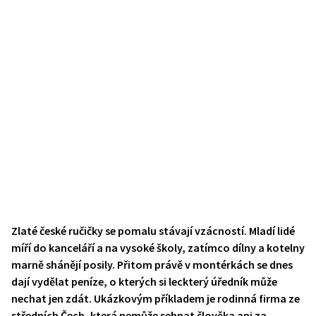
Zlaté české ručičky se pomalu stávají vzácností. Mladí lidé
míří do kanceláří a na vysoké školy, zatímco dílny a kotelny
marně shánějí posily. Přitom právě v montérkách se dnes
dají vydělat peníze, o kterých si leckterý úředník může
nechat jen zdát. Ukázkovým příkladem je rodinná firma ze
středních Čech, která nemůže sehnat člověka ani za