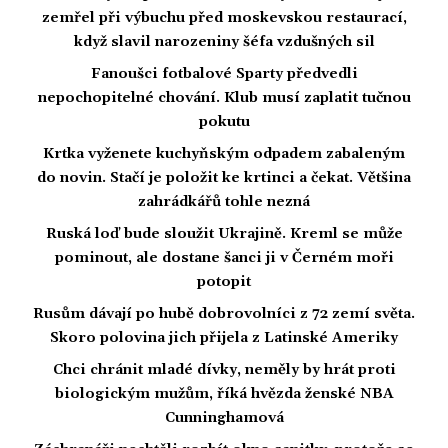
zemřel při výbuchu před moskevskou restaurací,
když slavil narozeniny šéfa vzdušných sil
Fanoušci fotbalové Sparty předvedli
nepochopitelné chování. Klub musí zaplatit tučnou
pokutu
Krtka vyženete kuchyňským odpadem zabaleným
do novin. Stačí je položit ke krtinci a čekat. Většina
zahrádkářů tohle nezná
Ruská loď bude sloužit Ukrajině. Kreml se může
pominout, ale dostane šanci ji v Černém moři
potopit
Rusům dávají po hubě dobrovolníci z 72 zemí světa.
Skoro polovina jich přijela z Latinské Ameriky
Chci chránit mladé dívky, neměly by hrát proti
biologickým mužům, říká hvězda ženské NBA
Cunninghamová