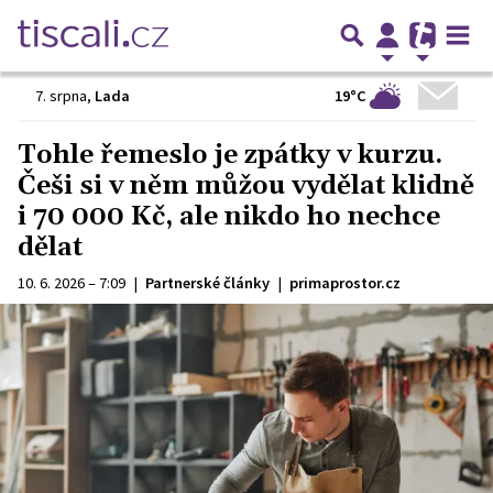
19°C
7. srpna
,
Lada
Tohle řemeslo je zpátky v kurzu.
Češi si v něm můžou vydělat klidně
i 70 000 Kč, ale nikdo ho nechce
dělat
10. 6. 2026 – 7:09
|
Partnerské články
|
primaprostor.cz