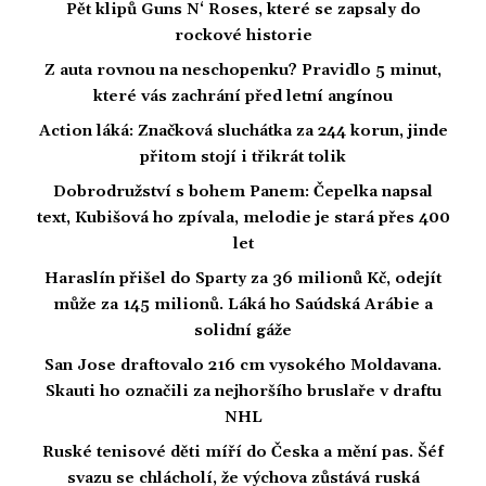
Pět klipů Guns N‘ Roses, které se zapsaly do
rockové historie
Z auta rovnou na neschopenku? Pravidlo 5 minut,
které vás zachrání před letní angínou
Action láká: Značková sluchátka za 244 korun, jinde
přitom stojí i třikrát tolik
Dobrodružství s bohem Panem: Čepelka napsal
text, Kubišová ho zpívala, melodie je stará přes 400
let
Haraslín přišel do Sparty za 36 milionů Kč, odejít
může za 145 milionů. Láká ho Saúdská Arábie a
solidní gáže
San Jose draftovalo 216 cm vysokého Moldavana.
Skauti ho označili za nejhoršího bruslaře v draftu
NHL
Ruské tenisové děti míří do Česka a mění pas. Šéf
svazu se chlácholí, že výchova zůstává ruská