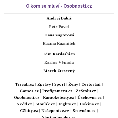
O kom se mluví - Osobnosti.cz
Andrej Babiš
Petr Pavel
Hana Zagorová
Kazma Kazmitch
Kim Kardashian
Karlos Vémola
Marek Ztracený
Tiscali.cz
|
Zprávy
|
Sport
|
Ženy
|
Cestování
|
Games.cz
|
Profigamers.cz
|
ZeStolu.cz
|
Osobnosti.cz
|
Karaoketexty.cz
|
Úschovna.cz
|
Nedd.cz
|
Moulík.cz
|
Fights.cz
|
Dokina.cz
|
CZhity.cz
|
Našepeníze.cz
|
Srovnám.cz
|
StartupInsider.cz