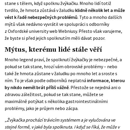
stane s tělem, když spolknu žvýkačku. Mnoho lidí totiž
tvrdilo, že hmota zůstává v žaludku
klidně několik let a může
vést k řadě nebezpečných problémů
. Tyto a mnoho dalších
mýtů však nedávno vyvrátil ve spolupráci s odborníky
z Oxfordské university web
Webniusy
. Přesto však varujeme,
že byste si před jejich spolknutím měli dávat pozor.
Mýtus, kterému lidé stále věří
Mnoho legend praví, že spolknutí žvýkačky je nebezpečné, a
pokud se tak stane, hrozí vám obrovské problémy – nebo
také že hmota zůstane v žaludku po mnoho let a sroste s
ním. To je však podle odborníků neplatná
informace, kterou
by nikdo neměl brát příliš vážně
. Přestože se nejedná ani o
zdravou záležitost, pokud se tak stane, můžete se
maximálně potýkat s několika gastrointestinálními
problémy, jako je průjem nebo zácpa.
„Žvýkačka prochází trávicím systémem a je vylučována ve
stejné formě, v jaké byla spolknuta. I když se říká, že může v