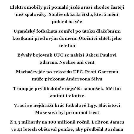
Elektromobily při pomalé jízdě srazí chodce častěji
než spalováky. Studie ukázala čísla, která mění
pohled na věc
Ugandský fotbalista zemřel po útoku dlažebními
kostkami před svým domem. Útočníci chtěli jeho
telefon
Bývalý bojovník UFC se nabízí Jakeu Paulovi
zdarma. Nechce ani cent
Machačev jde po rekordu UFC. Proti Garrymu
může překonat Andersona Silvu
Trump je prý Khabibův největší fanoušek. Měl ho
zmínit i v knize
Vrací se nejdražší hráč fotbalové ligy. Slávistovi
Mosesovi byl prominut trest
Z 1,3 miliardy na 100 milionů ročně. LeBron James
ve 41 letech obětoval peníze, aby předběhl Jordana