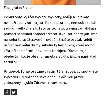
Fotografie: Freepik
Pokud tedy i vy rádi žvýkáte žvýkačky, raději se je nikdy
nesnažte polykat – a jestliže se tak stane, nemusíte se bát
žádných velkých rizik. Tato užitečná potravina vám dokáže
pomoci například pomoci přestat si kousat
nehty
, jak jsme
na webu ZdravéStravování uváděli. Snažte se však
raději
užívat normální druhy, nikoliv ty bez cukru
, které mohou
vést při nadměrné konzumaci k průjmu. Důvodem je
především to, že obsahují umělá sladidla, jako je například
sorbitol.
Príspevok
Tohle se stane s vaším tělem poté, co spolknete
žvýkačku. Přední odbornice odhalila děsivou pravdu
zobrazený najskôr
Zdravestravovani.eu
.