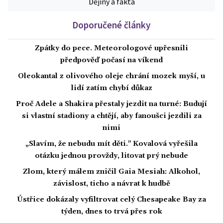
Dějiny a fakta
Doporučené články
Zpátky do pece. Meteorologové upřesnili
předpověď počasí na víkend
Oleokantal z olivového oleje chrání mozek myší, u
lidí zatím chybí důkaz
Proč Adele a Shakira přestaly jezdit na turné: Budují
si vlastní stadiony a chtějí, aby fanoušci jezdili za
nimi
„Slavím, že nebudu mít děti." Kovalová vyřešila
otázku jednou provždy, litovat prý nebude
Zlom, který málem zničil Gaia Mesiah: Alkohol,
závislost, ticho a návrat k hudbě
Ústřice dokázaly vyfiltrovat celý Chesapeake Bay za
týden, dnes to trvá přes rok