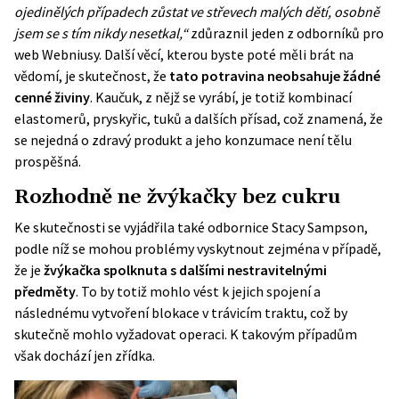
ojedinělých případech zůstat ve střevech malých dětí, osobně
jsem se s tím nikdy nesetkal,“
zdůraznil jeden z odborníků pro
web
Webniusy
. Další věcí, kterou byste poté měli brát na
vědomí, je skutečnost, že
tato potravina neobsahuje žádné
cenné živiny
. Kaučuk, z nějž se vyrábí, je totiž kombinací
elastomerů, pryskyřic, tuků a dalších přísad, což znamená, že
se nejedná o zdravý produkt a jeho konzumace není tělu
prospěšná.
Rozhodně ne žvýkačky bez cukru
Ke skutečnosti se vyjádřila také odbornice
Stacy Sampson
,
podle níž se mohou problémy vyskytnout zejména v případě,
že je
žvýkačka spolknuta s dalšími nestravitelnými
předměty
. To by totiž mohlo vést k jejich spojení a
následnému vytvoření blokace v trávicím traktu, což by
skutečně mohlo vyžadovat operaci. K takovým případům
však dochází jen zřídka.