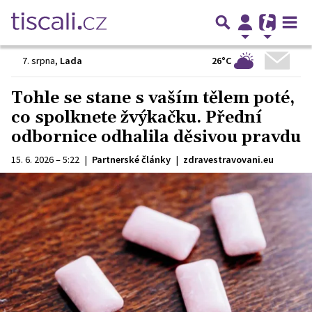
26°C
7. srpna
,
Lada
Tohle se stane s vaším tělem poté,
co spolknete žvýkačku. Přední
odbornice odhalila děsivou pravdu
15. 6. 2026 – 5:22
|
Partnerské články
|
zdravestravovani.eu