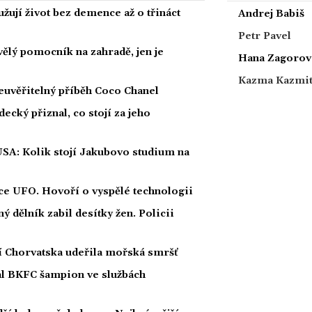
žují život bez demence až o třináct
Andrej Babiš
Petr Pavel
kvělý pomocník na zahradě, jen je
Hana Zagorov
Kazma Kazmi
euvěřitelný příběh Coco Chanel
ecký přiznal, co stojí za jeho
USA: Kolik stojí Jakubovo studium na
íce UFO. Hovoří o vyspělé technologii
 dělník zabil desítky žen. Policii
ží Chorvatska udeřila mořská smršť
nal BKFC šampion ve službách