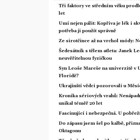
Tři faktory ve středním věku prodlu
let
Umí nejen pálit: Kopřiva je lék i s
potřeba ji použít správně
Ze sirotčince až na vrchol módy: N
Šedesátník s tělem atleta: Janek Led
neuvěřitelnou fyzičkou
Syn Leoše Mareše na univerzitě v 
Floridě?
Ukrajinští vědci pozorovali u Měs
Kronika sériových vrahů: Nenápadný
unikal téměř 20 let
Fascinující i nebezpečná. U pobře
Do zápasu jsem šel po kalbě, přiz
Oktagonu