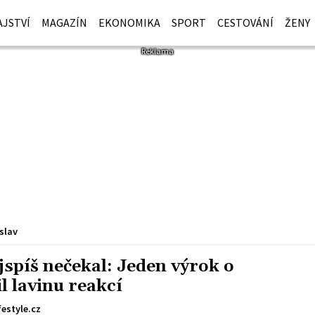
JSTVÍ
MAGAZÍN
EKONOMIKA
SPORT
CESTOVÁNÍ
ŽENY
slav
spíš nečekal: Jeden výrok o
l lavinu reakcí
festyle.cz