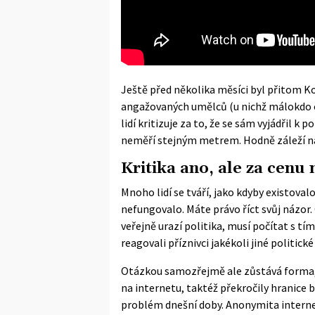
Ještě před několika měsíci byl přitom K
angažovaných umělců (u nichž málokdo od
lidí kritizuje za to, že se sám vyjádřil k 
neměří stejným metrem. Hodně záleží na 
Kritika ano, ale za cenu
Mnoho lidí se tváří, jako kdyby existoval
nefungovalo. Máte právo říct svůj názor
veřejně urazí politika, musí počítat s tí
reagovali příznivci jakékoli jiné politické
Otázkou samozřejmě ale zůstává forma, j
na internetu, taktéž překročily hranice b
problém dnešní doby. Anonymita intern