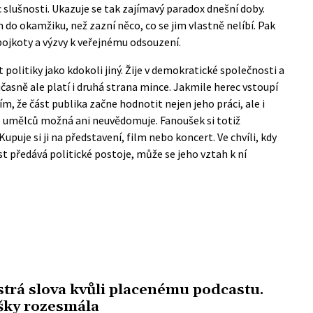
c slušnosti. Ukazuje se tak zajímavý paradox dnešní doby.
n do okamžiku, než zazní něco, co se jim vlastně nelíbí. Pak
ojkoty a výzvy k veřejnému odsouzení.
politiky jako kdokoli jiný. Žije v demokratické společnosti a
časně ale platí i druhá strana mince. Jakmile herec vstoupí
ím, že část publika začne hodnotit nejen jeho práci, ale i
ho umělců možná ani neuvědomuje. Fanoušek si totiž
upuje si ji na představení, film nebo koncert. Ve chvíli, kdy
t předává politické postoje, může se jeho vztah k ní
strá slova kvůli placenému podcastu.
šky rozesmála