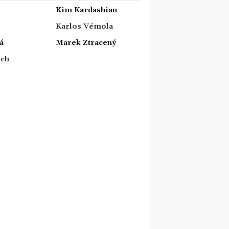
Kim Kardashian
Karlos Vémola
á
Marek Ztracený
tch