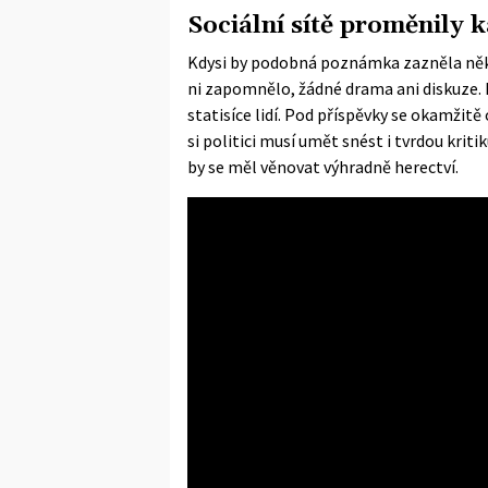
Sociální sítě proměnily 
Kdysi by podobná poznámka zazněla někde
ni zapomnělo, žádné drama ani diskuze. D
statisíce lidí. Pod příspěvky se okamžitě
si politici musí umět snést i tvrdou krit
by se měl věnovat výhradně herectví.