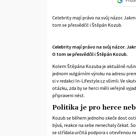
Přida
Celebrity mají právo na svůj názor. Jakmi
tom se přesvědčil i Štěpán Kozub.
Celebrity mají právo na svůj názor. Jakm
O tom se přesvědčil i Štěpán Kozub.
Kolem Štěpána Kozuba je aktuálně rušno, 
jednom vulgárním výroku na adresu premi
si v redakci In-Lifestyle.cz všimli. Ve s
otázku, zda by se herci měli veřejně vyja
připraveni nést.
Politika je pro herce ne
Kozub se během jednoho skeče dost ostř
bývá, reakce na sebe nenechaly čekat. So
se střídala určitá podpora s otevřenou ne