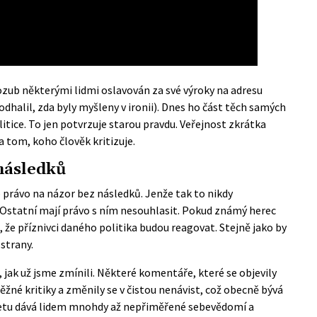
ozub některými lidmi oslavován za své výroky na adresu
halil, zda byly myšleny v ironii). Dnes ho část těch samých
politice. To jen potvrzuje starou pravdu. Veřejnost zkrátka
tom, koho člověk kritizuje.
 následků
o právo na názor bez následků. Jenže tak to nikdy
. Ostatní mají právo s ním nesouhlasit. Pokud známý herec
m, že příznivci daného politika budou reagovat. Stejně jako by
 strany.
ak už jsme zmínili. Některé komentáře, které se objevily
ěžné kritiky a změnily se v čistou nenávist, což obecně bývá
etu dává lidem mnohdy až nepřiměřené sebevědomí a