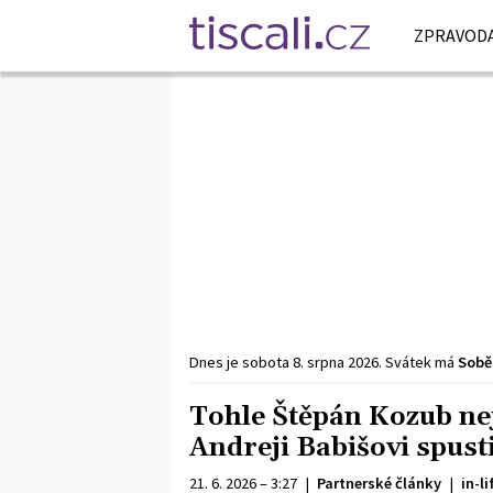
ZPRAVODA
Dnes je
sobota
8. srpna
2026
.
Svátek má
Sobě
Tohle Štěpán Kozub nej
Andreji Babišovi spusti
21. 6. 2026 – 3:27
|
Partnerské články
|
in-li