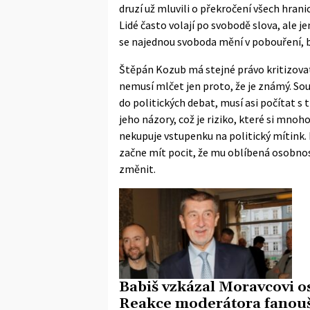
druzí už mluvili o překročení všech hrani
Lidé často volají po svobodě slova, ale je
se najednou svoboda mění v pobouření, b
Štěpán Kozub má stejné právo kritizovat 
nemusí mlčet jen proto, že je známý. Sou
do politických debat, musí asi počítat s t
jeho názory, což je riziko, které si mno
nekupuje vstupenku na politický mítink. K
začne mít pocit, že mu oblíbená osobnos
změnit.
Babiš vzkázal Moravcovi o
Reakce moderátora fanou