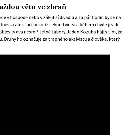
každou větu ve zbraň
 v hospodě nebo v zákulisí divadla a za pár hodin by se na
neska ale stačí několik sekund videa a během chvíle ji vidí
 objevily dva nesmiřitelné tábory. Jeden Kozuba hájí s tím, že
iku. Druhý ho označuje za trapného aktivistu a člověka, který