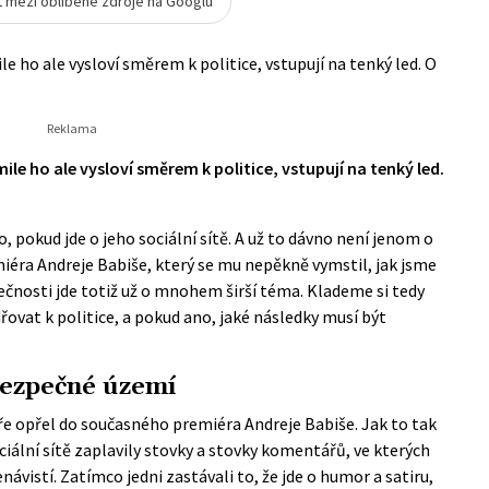
t mezi oblíbené zdroje na Googlu
le ho ale vysloví směrem k politice, vstupují na tenký led. O
ile ho ale vysloví směrem k politice, vstupují na tenký led.
pokud jde o jeho sociální sítě. A už to dávno není jenom o
éra Andreje Babiše, který se mu nepěkně vymstil, jak jsme
kutečnosti jde totiž už o mnohem širší téma. Klademe si tedy
dřovat k politice, a pokud ano, jaké následky musí být
bezpečné území
e opřel do současného premiéra Andreje Babiše. Jak to tak
ciální sítě zaplavily stovky a stovky komentářů, ve kterých
návistí. Zatímco jedni zastávali to, že jde o humor a satiru,