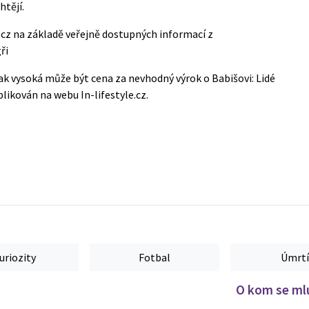
htějí.
e.cz na základě veřejně dostupných informací z
ři
k vysoká může být cena za nevhodný výrok o Babišovi: Lidé
ublikován na webu
In-lifestyle.cz
.
uriozity
Fotbal
Úmrtí
O kom se mlu