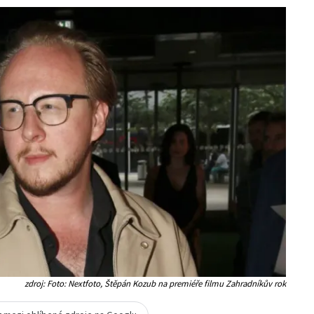
zdroj: Foto: Nextfoto, Štěpán Kozub na premiéře filmu Zahradníkův rok