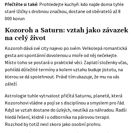
Přečtěte si také:
Prohledejte kuchyň: kdo najde doma tyhle
staré lžičky s drobnou značkou, dostane od sběratelů až 8
000 korun
Kozoroh a Saturn: vztah jako závazek
na celý život
Kozoroh dává své city najevo po svém. Velkolepá romantická
gesta ani spontánní dovolenou u moře od něj nečekejte.
Místo toho se postará o praktické věci. Zaplatí složenky včas,
pohlídá důležité termíny a kolem vztahu buduje jistotu, na
kterou se dá spolehnout. Právě tím ukazuje, že mu na vás
záleží.
Astrologie tuhle vytrvalost přičítá Saturnu, planetě, která
Kozorohovi vládne a pojí se s disciplínou a smyslem pro řád.
Když se vztah dostane do úzkých, neutíká za náhradou. Radši
hledá řešení, klidně i u odborníka na párovou terapii.
Rozchod by totiž nesl skoro jako osobní prohru.