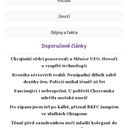
Fotbal
Úmrtí
Dějiny a fakta
Doporučené články
Ukrajinští vědci pozorovali u Měsíce UFO. Hovoří
o vyspělé technologii
Kronika sériových vrahů: Nenápadný dělník zabil
desítky žen. Policii unikal téměř 20 let
Fascinující i nebezpečná. U pobřeží Chorvatska
udeřila mořská smršť
Do zápasu jsem šel po kalbě, přiznal BKFC šampion
ve službách Oktagonu
Těsně před osmdesátkou strčí mladší kolegyně do