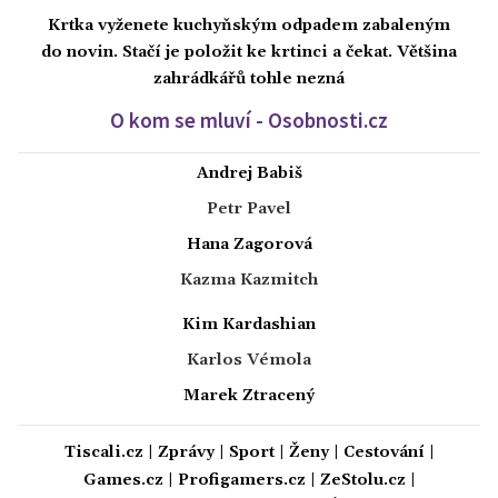
Krtka vyženete kuchyňským odpadem zabaleným
do novin. Stačí je položit ke krtinci a čekat. Většina
zahrádkářů tohle nezná
O kom se mluví - Osobnosti.cz
Andrej Babiš
Petr Pavel
Hana Zagorová
Kazma Kazmitch
Kim Kardashian
Karlos Vémola
Marek Ztracený
Tiscali.cz
|
Zprávy
|
Sport
|
Ženy
|
Cestování
|
Games.cz
|
Profigamers.cz
|
ZeStolu.cz
|