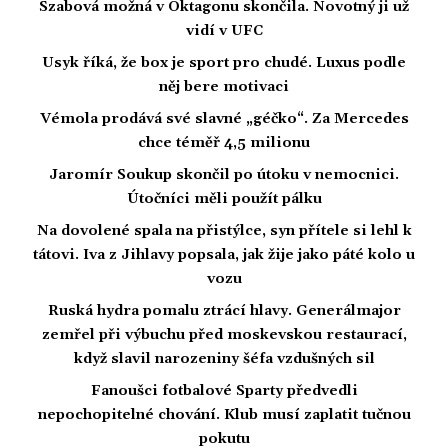
Szabová možná v Oktagonu skončila. Novotný ji už
vidí v UFC
Usyk říká, že box je sport pro chudé. Luxus podle
něj bere motivaci
Vémola prodává své slavné „géčko“. Za Mercedes
chce téměř 4,5 milionu
Jaromír Soukup skončil po útoku v nemocnici.
Útočníci měli použít pálku
Na dovolené spala na přistýlce, syn přítele si lehl k
tátovi. Iva z Jihlavy popsala, jak žije jako páté kolo u
vozu
Ruská hydra pomalu ztrácí hlavy. Generálmajor
zemřel při výbuchu před moskevskou restaurací,
když slavil narozeniny šéfa vzdušných sil
Fanoušci fotbalové Sparty předvedli
nepochopitelné chování. Klub musí zaplatit tučnou
pokutu