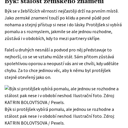
Býk: stálost zemského znamení
Býk se v žebříčcích věrnosti nejčastěji drží na prvním místě.
Jako zemské znamení touží po klidu a pevné půdě pod
nohama a stejný přístup si nese i do lásky. Protějšek si vybírá
pomalu a s rozmyslem, jakmile se ale jednou rozhodne,
zůstává i v obdobích, kdy to mezi partnery skřípe.
Faleš u druhých nesnáší a podvod pro něj představuje to
nejhorší, co se ve vztahu může stát. Sám přitom zůstává
spolehlivou oporou a neopustí vás ani ve chvíli, kdy uděláte
chybu. Za to chce jedinou věc, aby k němu byl protějšek
stejně otevřený jako on.
Býk si protějšek vybírá pomalu, ale jednou se rozhodne a
stálost pak nese i v období neshod. Ilustrační foto. Zdroj:
KATRIN BOLOVTSOVA / Pexels.