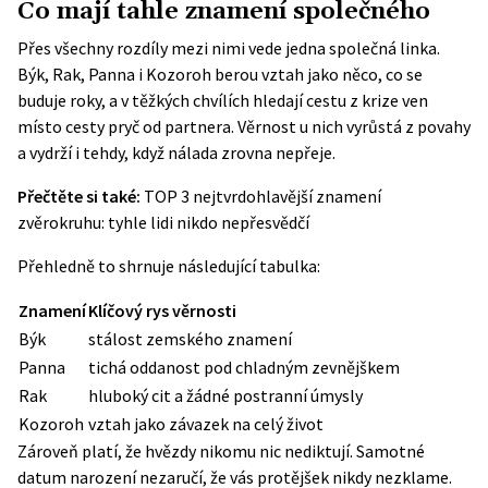
Co mají tahle znamení společného
Přes všechny rozdíly mezi nimi vede jedna společná linka.
Býk, Rak, Panna i Kozoroh berou vztah jako něco, co se
buduje roky, a v těžkých chvílích hledají cestu z krize ven
místo cesty pryč od partnera. Věrnost u nich vyrůstá z povahy
a vydrží i tehdy, když nálada zrovna nepřeje.
Přečtěte si také:
TOP 3 nejtvrdohlavější znamení
zvěrokruhu: tyhle lidi nikdo nepřesvědčí
Přehledně to shrnuje následující tabulka:
Znamení
Klíčový rys věrnosti
Býk
stálost zemského znamení
Panna
tichá oddanost pod chladným zevnějškem
Rak
hluboký cit a žádné postranní úmysly
Kozoroh
vztah jako závazek na celý život
Zároveň platí, že hvězdy nikomu nic nediktují. Samotné
datum narození nezaručí, že vás protějšek nikdy nezklame.