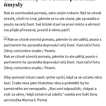
úmysly
Rak se zamilovává pomalu, zato celým srdcem. Než se citově
otevře, chvíli to trvá, jakmile se to ale stane, jde zpravidla o
pouto na celý život. Své blízké staví na první místo a věrnost
mu přijde přirozená, prostě k němu patří.
Rak se citově otevírá pomalu, jakmile to ale udělá, pouto s
partnerem ho zpravidla doprovází celý život. Ilustrační foto.
Zdroj: cottonbro studio / Pexels.
Díky vyvinuté intuici navíc rychle vycítí, když se ve vztahu něco
kazí. Zradu nese jako hlubokou ránu a podvádět by ho
samotného ani nenapadlo. „Raci umí odpouštět, chápat a
stát za vámi, i když ostatní už odešli,“ uvedla pro Svět ženy
astroložka Marina S. Polná.