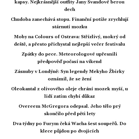
kapsy. Nejkrásnější outfity Jany Švandové berou
dech
Chudoba zanechává stopu. Finanční potíže zrychlují
stárnutí mozku
Moby na Colours of Ostrava: Střízlivý, mokrý od
deště, a přesto přichystal nejlepší večer festivalu
Zpátky do pece. Meteorologové upřesnili
předpověď počasí na víkend
Zásnuby v Londýně: Syn legendy Mekyho Žbirky
oznámil, že se žení
Oleokantal z olivového oleje chrání mozek myší, u
lidí zatím chybí důkaz
Overeem McGregora odepsal. Jeho tělo prý
skončilo před pěti lety
Dva týdny po Furym čeká Wacha šest soupeřů. Do
klece půjdou po dvojicích