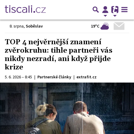
19°C
8. srpna
,
Soběslav
TOP 4 nejvěrnější znamení
zvěrokruhu: tihle partneři vás
nikdy nezradí, ani když přijde
krize
5. 6. 2026 – 8:45
|
Partnerské články
|
extrafit.cz