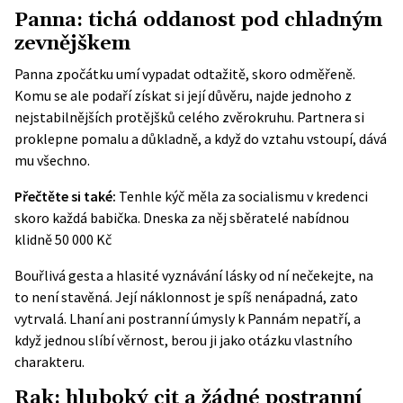
Panna: tichá oddanost pod chladným
zevnějškem
Panna zpočátku umí vypadat odtažitě, skoro odměřeně.
Komu se ale podaří získat si její důvěru, najde jednoho z
nejstabilnějších protějšků celého zvěrokruhu. Partnera si
proklepne pomalu a důkladně, a když do vztahu vstoupí, dává
mu všechno.
Přečtěte si také:
Tenhle kýč měla za socialismu v kredenci
skoro každá babička. Dneska za něj sběratelé nabídnou
klidně 50 000 Kč
Bouřlivá gesta a hlasité vyznávání lásky od ní nečekejte, na
to není stavěná. Její náklonnost je spíš nenápadná, zato
vytrvalá. Lhaní ani postranní úmysly k Pannám nepatří, a
když jednou slíbí věrnost, berou ji jako otázku vlastního
charakteru.
Rak: hluboký cit a žádné postranní