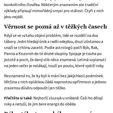
konkrétního člověka. Některým znamením ale tradiční
výklady připisují mimořádný smysl pro stálost. Čtyři z nich
jdou nejdál.
Věrnost se pozná až v těžkých časech
Když se ve vztahu objeví problém, lidé se rozdělí na dva
tábory. Jedni hledají únik a radši odejdou, druzí zůstanou a
snaží se trhlinu zacelit. Podle astrologů patří Býk, Rak,
Panna a Kozoroh do té druhé skupiny. Spojuje je touha po
jistotě a pocit, že daný slib něco znamená. Letmá vzplanutí
na jeden večer je nelákají, touží po poutu, které vydrží roky.
Neznamená to, že by byli k mání bez jakýchkoli podmínek.
Většina z nich oplátkou žádá naprostou upřímnost a jednou
zrazenou důvěru odpouští jen těžko.
Přečtěte si také:
Nejhorší zlozvyk u snídaně: Češi ho dělají
roky a netuší, že jim bere energii do oběda