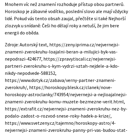
Mnohem víc než znamení rozhoduje přístup obou partnerů.
Horoskop je zábavné vodítko, poslední slovo ale mají vždycky
lidé.
Pokud vás tento obsah zaujal, přečtěte si také
Nejhorší
zlozvyk u snídaně: Češi ho dělají roky a netuší, že jim bere
energii do oběda
.
Zdroje: Autorský text, https://zeny.iprima.cz/nejvernejsi-
znameni-zverokruhu-loajalni-beran-a-milujici-byk-vas-
nepodrazi-424677, https://zpravy.tiscali.cz/nejvernejsi-
partneri-zverokruhu-s-kym-vydrzi-vztah-nejdele-a-kdo-
nikdy-nepodvede-588152,
https://www.dotyk.cz/zabava/verny-partner-znameni-
zverokruh/, https://horoskopy.blesk.cz/clanek/nove-
horoskopy-astroclanky/743954/nejvernejsi-a-nejloajalnejsi-
znameni-zverokruhu-komu-muzete-bezmezne-verit.html,
https://extrafit.cz/nejvernejsi-znameni-zverokruhu-nez-by-
podalo-zadost-o-rozvod-snese-roky-hadek-a-krize/,
https://www.svetzeny.cz/tajemno/horoskopy-astro/4-
nejvernejsi-znameni-zverokruhu-panny-pri-vas-budou-stat-