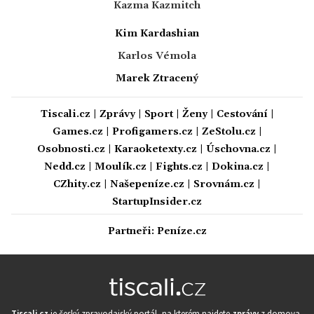
Kazma Kazmitch
Kim Kardashian
Karlos Vémola
Marek Ztracený
Tiscali.cz
|
Zprávy
|
Sport
|
Ženy
|
Cestování
|
Games.cz
|
Profigamers.cz
|
ZeStolu.cz
|
Osobnosti.cz
|
Karaoketexty.cz
|
Úschovna.cz
|
Nedd.cz
|
Moulík.cz
|
Fights.cz
|
Dokina.cz
|
CZhity.cz
|
Našepeníze.cz
|
Srovnám.cz
|
StartupInsider.cz
Partneři:
Peníze.cz
Tiscali.cz
je český zpravodajský portál, na kterém najdete
zprávy
z domova