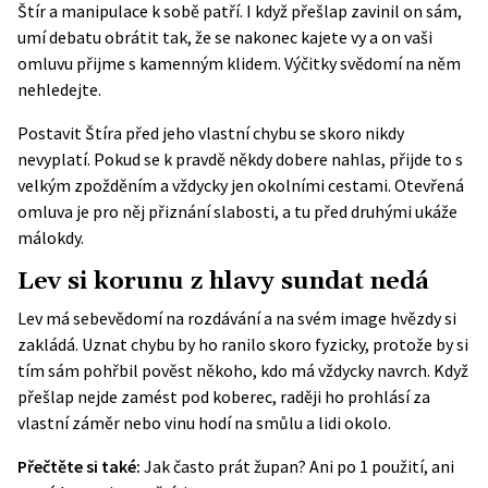
Štír a manipulace k sobě patří. I když přešlap zavinil on sám,
umí debatu obrátit tak, že se nakonec kajete vy a on vaši
omluvu přijme s kamenným klidem. Výčitky svědomí na něm
nehledejte.
Postavit Štíra před jeho vlastní chybu se skoro nikdy
nevyplatí. Pokud se k pravdě někdy dobere nahlas, přijde to s
velkým zpožděním a vždycky jen okolními cestami. Otevřená
omluva je pro něj přiznání slabosti, a tu před druhými ukáže
málokdy.
Lev si korunu z hlavy sundat nedá
Lev má sebevědomí na rozdávání a na svém image hvězdy si
zakládá. Uznat chybu by ho ranilo skoro fyzicky, protože by si
tím sám pohřbil pověst někoho, kdo má vždycky navrch. Když
přešlap nejde zamést pod koberec, raději ho prohlásí za
vlastní záměr nebo vinu hodí na smůlu a lidi okolo.
Přečtěte si také:
Jak často prát župan? Ani po 1 použití, ani