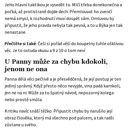
Jeho hlavní taktikou je vysedět to. Mlčí třeba donekonečna a
počká, až protistraně dojde dech. Přemlouvat ho zvenčí
nemá smysl, k rozhodnutí musí dospět sám. Omluvou by
připustil, že jeho pravda nebyla tak pevná, a to u Býka jen tak
nenastane.
Přečtěte si také:
Češi si pořád věší do koupelny tuhle ošklivou
věc. Je to ostuda vkusu a 9 z 10 o tom neví
U Panny může za chybu kdokoli,
jenom ne ona
Panna dělá věci pečlivě a je přesvědčená, že její postup je ten
jediný správný. Když přesto něco nevyjde, vina padá kamkoli,
jen ne na ni. Může za to špatný návod, nepozorný kolega
nebo prostě smůla.
Kritiku navíc snáší těžko. Připustit chybu by narušilo její
obraz člověka, který má všechno pod palcem, a tak radši
zůstane u svého.