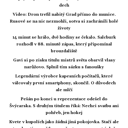
dech
Video: Dron trefil nabitý Grad přímo do munice.
Rusové se na nic nezmohli, sotva si zachránili holé
životy
14 minut se hrálo, dvě hodiny se čekalo. Salcburk
rozhodl v 88. minutě zápas, který připomínal
brouzdaliště
Gavi si po zisku titulu mistrů světa obarvil vlasy
narůžovo. Splnil tím sázku s fanoušky
Legendární výrobce kapesních počítačů, které
válcovaly první smartphony, skončil. O důvodech
ale mlčí
Pešán po konci u reprezentace odešel do
Švýcarska. S druhým titulem říká: Nechci svatbu ani
pohřeb, jen hokej
Kvete v kupolích jako žádná jiná pokojovka. Stačí ale