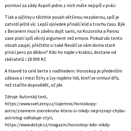
pomluví za zády. Aspoň jedno z nich máte nejspíš v práci
Tlak a výčitky u těchhle povah většinou nezaberou, spíš je
zatvrdí ještě víc. Lepší výsledek přináší klid a trochu času. Býk
s Beranem musí k závěru dojít sami, na Kozoroha a Pannu
zase platí spíš věcný argument než emoce.
Pokud vás tento
obsah zaujal, přečtěte si také
Neválí se vám doma staré
plnicí pero po dědovi? Kdo ho najde v krabici, dostane od
sběratelů i 18 000 Kč
.
A hlavně to celé berte s nadhledem. Horoskop je především
zábava a i mezi Štíry a Lvy najdete lidi, kteří se omluví dřív,
než stačíte dopovědět, oč jde.
Zdroje: Autorský text,
https://www.svetzeny.cz/tajemno/horoskopy-
astro/znameni-zverokruhu-ktera-si-nikdy-nepriznaji-chybu-
astrolog-odhaluje-ctyri,
https://www.dotyk.cz/magazin/horoskop-kdo-nikdy-