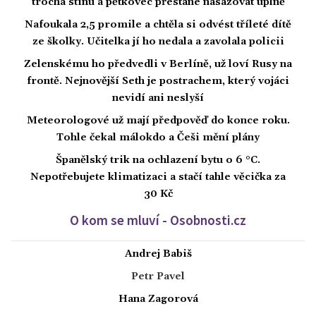
trocha stínu a pětkovec přestane nasazovat úplně
Nafoukala 2,5 promile a chtěla si odvést tříleté dítě
ze školky. Učitelka jí ho nedala a zavolala policii
Zelenskému ho předvedli v Berlíně, už loví Rusy na
frontě. Nejnovější Seth je postrachem, který vojáci
nevidí ani neslyší
Meteorologové už mají předpověď do konce roku.
Tohle čekal málokdo a Češi mění plány
Španělský trik na ochlazení bytu o 6 °C.
Nepotřebujete klimatizaci a stačí tahle věcička za
30 Kč
O kom se mluví - Osobnosti.cz
Andrej Babiš
Petr Pavel
Hana Zagorová