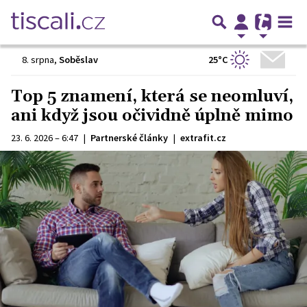
25°C
8. srpna
,
Soběslav
Top 5 znamení, která se neomluví,
ani když jsou očividně úplně mimo
23. 6. 2026 – 6:47
|
Partnerské články
|
extrafit.cz