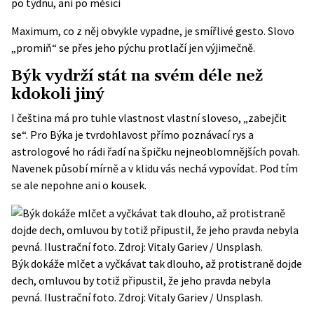
po týdnu, ani po měsíci
Maximum, co z něj obvykle vypadne, je smířlivé gesto. Slovo
„promiň“ se přes jeho pýchu protlačí jen výjimečně.
Býk vydrží stát na svém déle než
kdokoli jiný
I čeština má pro tuhle vlastnost vlastní sloveso, „zabejčit
se“. Pro Býka je tvrdohlavost přímo poznávací rys a
astrologové ho rádi řadí na špičku nejneoblomnějších povah.
Navenek působí mírně a v klidu vás nechá vypovídat. Pod tím
se ale nepohne ani o kousek.
Býk dokáže mlčet a vyčkávat tak dlouho, až protistraně dojde
dech, omluvou by totiž připustil, že jeho pravda nebyla
pevná. Ilustrační foto. Zdroj: Vitaly Gariev / Unsplash.