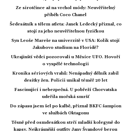
Ze sirotčince až na vrchol módy: Neuvěřitelný
příběh Coco Chanel
Šedesátník s tělem atleta: Janek Ledecký přiznal, co
stojí za jeho neuvěřitelnou fyzičkou
Syn Leoše Mareše na univerzitě v USA: Kolik stojí
Jakubovo studium na Floridě?
Ukrajinští vědci pozorovali u Měsíce UFO. Hovoří
o vyspělé technologii
Kronika sériových vrahů: Nenápadný dělník zabil
desítky žen. Policii unikal téměř 20 let
Fascinující i nebezpečná. U pobřeží Chorvatska
udeřila mořská smršť
Do zápasu jsem šel po kalbě, přiznal BKFC šampion
ve službách Oktagonu
Těsně před osmdesátkou strčí mladší kolegyně do
kapsy. Nejkrásnější outfity Jany Švandové berou