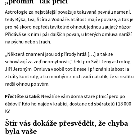
„promiň“ tak příčí
Astrologie za nejstálejší považuje takzvaná pevná znamení,
tedy Býka, Lva, Štíra a Vodnáře. Stálost mají v povaze, a tak je
pro ně skoro nepředstavitelné ohnout jednou zaujatý názor.
Přidává se k nim i pár dalších povah, u kterých omluva naráží
na pýchu nebo strach.
„Některá znamení jsou od přírody hrdá […] a tak se
schovávají za zeď neomylnosti,“ řekl pro Svět ženy astrolog
Jiří Jeroným. Omluva v sobě totiž nese i přiznání slabosti a
ztráty kontroly, a to mnohým z nich vadí natolik, že si realitu
radši ohnou po svém.
Přečtěte si také:
Neválí se vám doma staré plnicí pero po
dědovi? Kdo ho najde v krabici, dostane od sběratelů i 18 000
Kč
Štír vás dokáže přesvědčit, že chyba
byla vaše