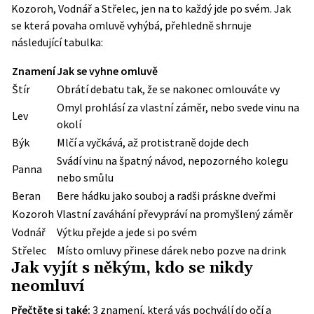
Kozoroh, Vodnář a Střelec, jen na to každý jde po svém. Jak
se která povaha omluvě vyhýbá, přehledně shrnuje
následující tabulka:
Znamení
Jak se vyhne omluvě
Štír
Obrátí debatu tak, že se nakonec omlouváte vy
Omyl prohlásí za vlastní záměr, nebo svede vinu na
Lev
okolí
Býk
Mlčí a vyčkává, až protistraně dojde dech
Svádí vinu na špatný návod, nepozorného kolegu
Panna
nebo smůlu
Beran
Bere hádku jako souboj a radši práskne dveřmi
Kozoroh
Vlastní zaváhání převypráví na promyšlený záměr
Vodnář
Výtku přejde a jede si po svém
Střelec
Místo omluvy přinese dárek nebo pozve na drink
Jak vyjít s někým, kdo se nikdy
neomluví
Přečtěte si také:
3 znamení, která vás pochválí do očí a