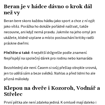
Beran je v hádce dávno o krok dál
než vy
Beran bere skoro každou hádku jako sport a chce z ní vyjít
jako vítěz. Porážka ho dokáže pořádně naštvat, takže
necouvne, ani když nemá pravdu. Jakmile na jeho omyl jen
ukážete, klidně vzplane a místo poslouchání kritiky radši
práskne dveřmi.
Přečtěte si také:
4 největší držgrešle podle znamení.
Nepřispějí na společný dárek pro rodinu nebo kamaráda
Bezohledný ale není. Časem si svůj přešlap obvykle srovná,
jen to udělá sám a beze svědků. Nahlas a před lidmi ho ale
přizná málokdy.
Klepou na dveře i Kozoroh, Vodnář a
Střelec
První pětka ale není zdaleka jediná. K omluvě mají daleko i