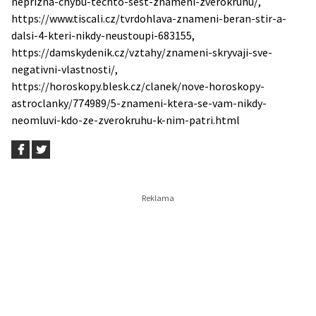
neprizna-chybu-techto-sest-znameni-zverokruhu/,
https://www.tiscali.cz/tvrdohlava-znameni-beran-stir-a-
dalsi-4-kteri-nikdy-neustoupi-683155,
https://damskydenik.cz/vztahy/znameni-skryvaji-sve-
negativni-vlastnosti/,
https://horoskopy.blesk.cz/clanek/nove-horoskopy-
astroclanky/774989/5-znameni-ktera-se-vam-nikdy-
neomluvi-kdo-ze-zverokruhu-k-nim-patri.html