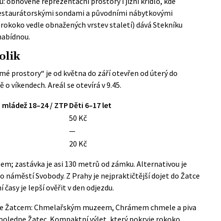
: obnovené reprezentační prostory i jižní křídlo, kde
 restaurátorskými sondami a původními nábytkovými
rokoko vedle obnažených vrstev staletí) dává Stekníku
nabídnou.
olik
é prostory“ je od května do září otevřen od úterý do
ě o víkendech. Areál se otevírá v 9.45.
/ mládež 18–24 / ZTP
Děti 6–17 let
50 Kč
—
20 Kč
em; zastávka je asi 130 metrů od zámku. Alternativou je
o náměstí Svobody. Z Prahy je nejpraktičtější dojet do Žatce
časy je lepší ověřit v den odjezdu.
 se Žatcem: Chmelařským muzeem, Chrámem chmele a piva
oledne Žatec. Kompaktní výlet, který pokryje rokoko,