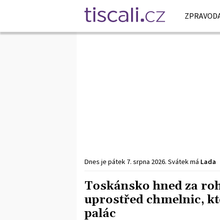
ZPRAVODA
Dnes je
pátek
7. srpna
2026
.
Svátek má
Lada
Toskánsko hned za roh
uprostřed chmelnic, kt
palác