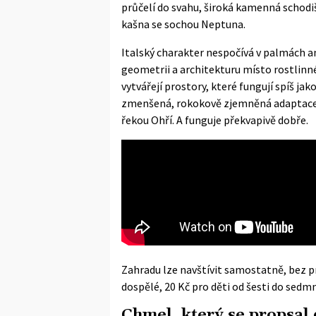
průčelí do svahu, široká kamenná schodišt
kašna se sochou Neptuna.
Italský charakter nespočívá v palmách an
geometrii a architekturu místo rostlinné 
vytvářejí prostory, které fungují spíš ja
zmenšená, rokokově zjemněná adaptace 
řekou Ohří. A funguje překvapivě dobře.
Zahradu lze navštívit samostatně, bez pr
dospělé, 20 Kč pro děti od šesti do sedmn
Chmel, který se propsal