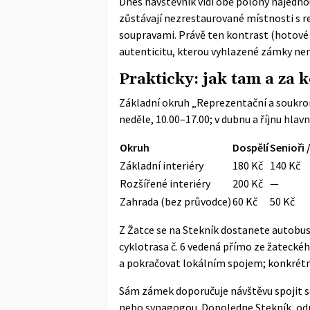
Dnes návštěvník vidí obě polohy najednou
zůstávají nezrestaurované místnosti s
soupravami. Právě ten kontrast (hotové 
autenticitu, kterou vyhlazené zámky ne
Prakticky: jak tam a za k
Základní okruh „Reprezentační a soukrom
neděle, 10.00–17.00; v dubnu a říjnu hlavn
Okruh
Dospělí
Senioři 
Základní interiéry
180 Kč
140 Kč
Rozšířené interiéry
200 Kč
—
Zahrada (bez průvodce)
60 Kč
50 Kč
Z Žatce se na Stekník dostanete autobus
cyklotrasa č. 6 vedená přímo ze žateckéh
a pokračovat lokálním spojem; konkrétní 
Sám zámek doporučuje návštěvu spojit
nebo synagogou. Dopoledne Stekník, odp