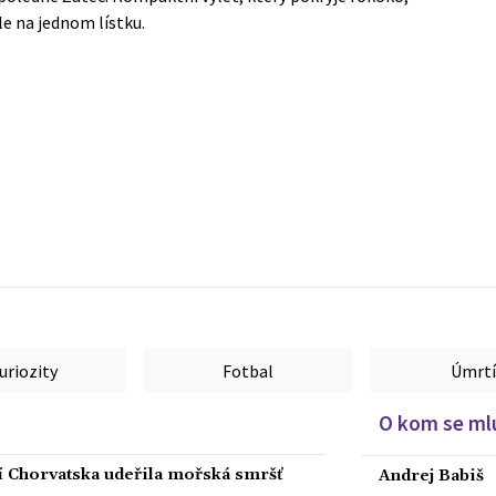
le na jednom lístku.
uriozity
Fotbal
Úmrtí
O kom se mlu
ží Chorvatska udeřila mořská smršť
Andrej Babiš