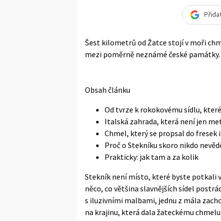
Přida
Šest kilometrů od Žatce stojí v moři chm
mezi poměrně neznámé české památky. Od
Obsah článku
Od tvrze k rokokovému sídlu, kter
Italská zahrada, která není jen me
Chmel, který se propsal do frese
Proč o Stekníku skoro nikdo nevěd
Prakticky: jak tam a za kolik
Stekník není místo, které byste potkali
něco, co většina slavnějších sídel postr
s iluzivními malbami, jednu z mála zach
na krajinu, která dala žateckému chmelu