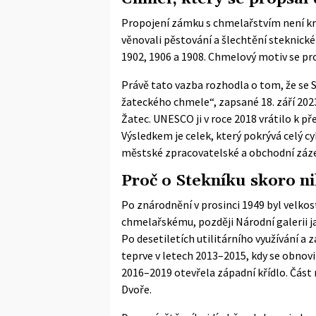
Propojení zámku s chmelařstvím není kra
věnovali pěstování a šlechtění steknické
1902, 1906 a 1908. Chmelový motiv se pro
Právě tato vazba rozhodla o tom, že se
žateckého chmele“
, zapsané 18. září 2
Žatec. UNESCO ji v roce 2018 vrátilo k p
Výsledkem je celek, který pokrývá celý c
městské zpracovatelské a obchodní záz
Proč o Stekníku skoro n
Po znárodnění v prosinci 1949 byl velk
chmelařskému, později Národní galerii ja
Po desetiletích utilitárního využívání a
teprve v letech 2013–2015, kdy se obnovi
2016–2019 otevřela západní křídlo. Část
Dvoře.