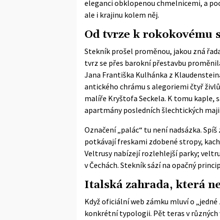
eleganci obklopenou chmelnicemi, a poc
ale i krajinu kolem něj.
Od tvrze k rokokovému s
Stekník prošel proměnou, jakou zná řada 
tvrz se přes barokní přestavbu proměnil
Jana Františka Kulhánka z Klaudensteina
antického chrámu s alegoriemi čtyř živlů
malíře Kryštofa Seckela. K tomu kaple, 
apartmány posledních šlechtických maji
Označení „palác“ tu není nadsázka. Spíš 
potkávají freskami zdobené stropy, kach
Veltrusy nabízejí rozlehlejší parky; vel
v Čechách. Stekník sází na opačný princi
Italská zahrada, která n
Když
oficiální web zámku
mluví o „jedné 
konkrétní typologii. Pět teras v různých