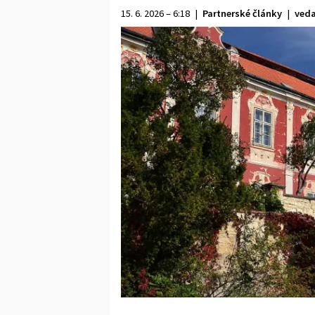
15. 6. 2026 – 6:18
|
Partnerské články
|
veda