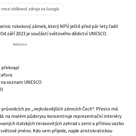
t mezi oblíbené zdroje na Googlu
elnic rokokový zámek, který NPÚ ještě před pár lety řadil
 září 2023 je součástí světového dědictví UNESCO.
é překvapí
tafora
k i na seznam UNESCO
ěl
 v průvodcích po „nejkrásnějších zámcích Čech“. Přesto má
ádá: na malém půdorysu koncentruje reprezentační interiéry
ovaných italských terasovitých zahrad v zemi a přímou vazbu
 světové jméno. Kdo sem přijede, najde aristokratickou