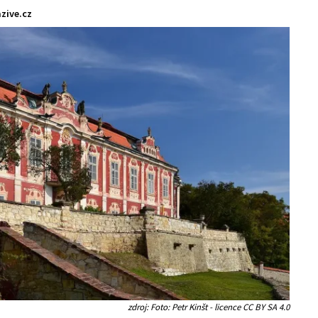
zive.cz
zdroj: Foto: Petr Kinšt - licence CC BY SA 4.0