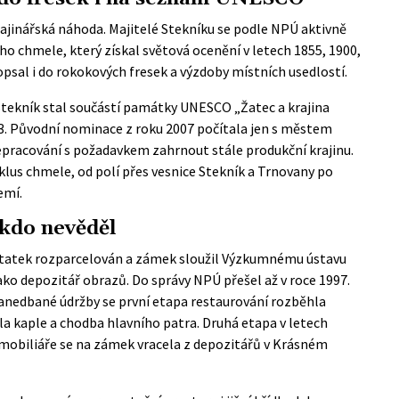
jinářská náhoda. Majitelé Stekníku se podle
NPÚ
aktivně
ho chmele, který získal světová ocenění v letech 1855, 1900,
psal i do rokokových fresek a výzdoby místních usedlostí.
 Stekník stal součástí památky UNESCO
„Žatec a krajina
023. Původní nominace z roku 2007 počítala jen s městem
řepracování s požadavkem zahrnout stále produkční krajinu.
yklus chmele, od polí přes vesnice Stekník a Trnovany po
emí.
ikdo nevěděl
ostatek rozparcelován a zámek sloužil Výzkumnému ústavu
ko depozitář obrazů. Do správy NPÚ přešel až v roce 1997.
 zanedbané údržby se první etapa restaurování rozběhla
la kaple a chodba hlavního patra. Druhá etapa v letech
 mobiliáře se na zámek vracela z depozitářů v Krásném