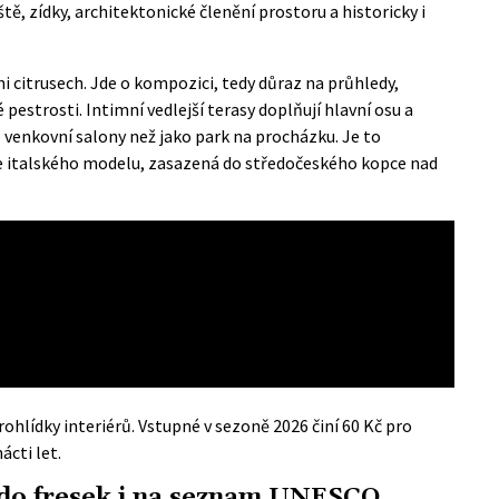
ě, zídky, architektonické členění prostoru a historicky i
i citrusech. Jde o kompozici, tedy důraz na průhledy,
pestrosti. Intimní vedlejší terasy doplňují hlavní osu a
ko venkovní salony než jako park na procházku. Je to
italského modelu, zasazená do středočeského kopce nad
ohlídky interiérů. Vstupné v sezoně 2026 činí 60 Kč pro
ácti let.
 do fresek i na seznam UNESCO