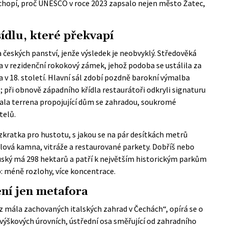
hopí, proč UNESCO v roce 2023 zapsalo nejen město Žatec,
ídlu, které překvapí
českých panství, jenže výsledek je neobvyklý. Středověká
a v rezidenční rokokový zámek, jehož podoba se ustálila za
 v 18. století. Hlavní sál zdobí pozdně barokní výmalba
; při obnově západního křídla restaurátoři odkryli signaturu
sala terrena propojující dům se zahradou, soukromé
telů.
zkratka pro hustotu, s jakou se na pár desítkách metrů
lová kamna, vitráže a restaurované parkety. Dobříš nebo
truský má 298 hektarů a patří k největším historickým parkům
p: méně rozlohy, více koncentrace.
ení jen metafora
z mála zachovaných italských zahrad v Čechách“, opírá se o
 výškových úrovních, ústřední osa směřující od zahradního