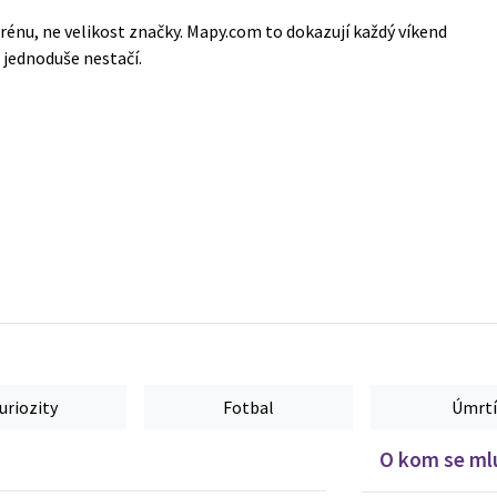
énu, ne velikost značky. Mapy.com to dokazují každý víkend
s jednoduše nestačí.
uriozity
Fotbal
Úmrtí
O kom se mlu