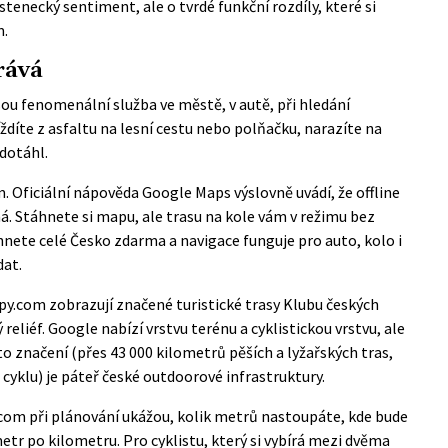
stenecký sentiment, ale o tvrdé funkční rozdíly, které si
m.
rává
sou fenomenální služba ve městě, v autě, při hledání
ždíte z asfaltu na lesní cestu nebo polňačku, narazíte na
edotáhl.
m.
Oficiální nápověda Google Maps
výslovně uvádí, že offline
ná. Stáhnete si mapu, ale trasu na kole vám v režimu bez
hnete celé Česko zdarma a navigace funguje pro auto, kolo i
dat.
py.com zobrazují značené turistické trasy Klubu českých
ý reliéf. Google nabízí vrstvu terénu a cyklistickou vrstvu, ale
to značení (přes 43 000 kilometrů pěších a lyžařských tras,
cyklu) je páteř české outdoorové infrastruktury.
y.com při plánování ukážou, kolik metrů nastoupáte, kde bude
ometr po kilometru. Pro cyklistu, který si vybírá mezi dvěma