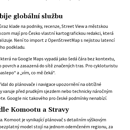
bije globální službu
ůraz klade na podniky, recenze, Street View a městskou
.com mají pro Česko vlastní kartografickou redakci, která
lizuje. Není to import z OpenStreetMap s nejistou latencí
ho podkladu.
a, která na Google Maps vypadá jako šedá čára bez kontextu,
 povrch a zasazená do sítě značených tras. Pro cykloturistu
naslepo“ a „vím, co mě čeká“.
idal do plánovače i navigace
upozornění na obtížné
tedy varuje před prudkým sjezdem nebo technicky náročným
ete. Google nic takového pro české podmínky nenabízí.
edle Komootu a Stravy
. Komoot je vynikající plánovač s detailním výškovým
 bezplatný model stojí na jednom odemčeném regionu, za