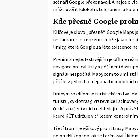
scénáři Google překonávají. A nejde o vla
může ověřit kdokoli s telefonem a kole
Kde přesně Google proh
Klíčové je slovo „přesně“. Google Maps j
restaurace s recenzemi. Jenže jakmile sjí
limity, které Google za léta existence n
Prvním a nejbolestivějším je offline reži
navigace pro cyklisty a pěší není dostup
signálu nespočítá. Mapy.com to umí: stá
pěší bez jediného megabajtu mobilních 
Druhým rozdílem je turistická vrstva. Ma
turistů, cyklotrasy, vrstevnice i stínovan
české značení v nich nehledejte. A právě 
které
KČT
udržuje v tříletém kontrolním 
Třetí trumf je výškový profil trasy. Map
nejprudší kopec a jak se terén vyvíjí kil