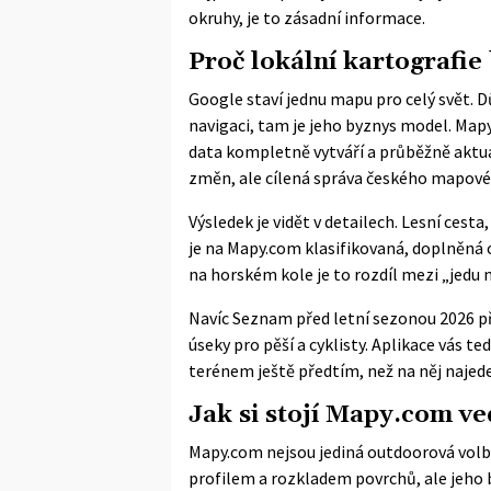
okruhy, je to zásadní informace.
Proč lokální kartografie 
Google staví jednu mapu pro celý svět. D
navigaci, tam je jeho byznys model. Mapy
data kompletně vytváří a průběžně aktua
změn, ale cílená správa českého mapové
Výsledek je vidět v detailech. Lesní cest
je na Mapy.com klasifikovaná, doplněná o
na horském kole je to rozdíl mezi „jedu 
Navíc Seznam před letní sezonou 2026 př
úseky
pro pěší a cyklisty. Aplikace vás 
terénem ještě předtím, než na něj najed
Jak si stojí Mapy.com v
Mapy.com nejsou jediná outdoorová volba
profilem a rozkladem povrchů, ale jeho