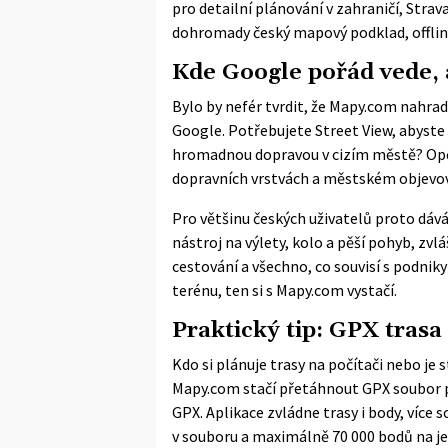
pro detailní plánování v zahraničí, Strav
dohromady český mapový podklad, offline
Kde Google pořád vede, 
Bylo by nefér tvrdit, že Mapy.com nahrad
Google. Potřebujete Street View, abyste
hromadnou dopravou v cizím městě? Opět
dopravních vrstvách a městském objevov
Pro většinu českých uživatelů proto dáv
nástroj na výlety, kolo a pěší pohyb, zv
cestování a všechno, co souvisí s podnik
terénu, ten si s Mapy.com vystačí.
Praktický tip: GPX trasa
Kdo si plánuje trasy na počítači nebo je 
Mapy.com stačí přetáhnout GPX soubor p
GPX. Aplikace zvládne trasy i body, více 
v souboru a maximálně 70 000 bodů na jed