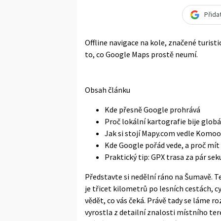
Přida
Offline navigace na kole, značené turisti
to, co Google Maps prostě neumí.
Obsah článku
Kde přesně Google prohrává
Proč lokální kartografie bije globá
Jak si stojí Mapy.com vedle Komoo
Kde Google pořád vede, a proč mít
Praktický tip: GPX trasa za pár se
Představte si nedělní ráno na Šumavě. Tel
je třicet kilometrů po lesních cestách, 
vědět, co vás čeká. Právě tady se láme r
vyrostla z detailní znalosti místního t