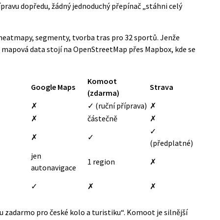
přípravu dopředu, žádný jednoduchý přepínač „stáhni celý
: heatmapy, segmenty, tvorba tras pro 32 sportů. Jenže
 a mapová data stojí na OpenStreetMap přes Mapbox, kde se
Komoot
Google Maps
Strava
(zdarma)
✗
✓ (ruční příprava)
✗
✗
částečně
✗
✓
✗
✓
(předplatné)
jen
1 region
✗
autonavigace
✓
✗
✗
 zadarmo pro české kolo a turistiku“. Komoot je silnější