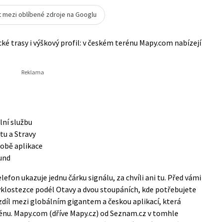
t mezi oblíbené zdroje na Googlu
cké trasy i výškový profil: v českém terénu Mapy.com nabízejí
lní službu
tu a Stravy
 obě aplikace
kund
efon ukazuje jednu čárku signálu, za chvíli ani tu. Před vámi
cyklostezce podél Otavy a dvou stoupáních, kde potřebujete
ozdíl mezi globálním gigantem a českou aplikací, která
erénu. Mapy.com (dříve Mapy.cz) od Seznam.cz v tomhle