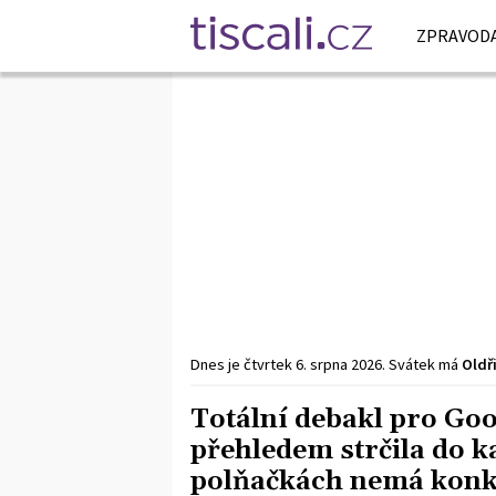
ZPRAVODA
Dnes je
čtvrtek
6. srpna
2026
.
Svátek má
Oldř
Totální debakl pro Goo
přehledem strčila do ka
polňačkách nemá konk