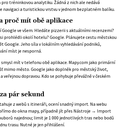
a pro tréninkovou analytiku. Žádná z nich ale nedává
 navigaci a turistickou vrstvu v jednom bezplatném balíku.
a proč mít obě aplikace
í Google ve všem. Hledáte pizzerii s aktuálními recenzemi?
 si prohlédli okolí hotelu? Google. Plánujete cestu městskou
 Google. Jeho síla v lokálním vyhledávání podniků,
ání míst je nesporná.
á smysl mít v telefonu obě aplikace. Mapy.com jako primární
lášť mimo město. Google jako doplněk pro městský život,
y a veřejnou dopravou. Kdo se pohybuje převážně v českém
 za pár sekund
stahuje z webů s itineráři, ocení snadný import. Na webu
římo do okna mapy, případně jít přes Nástroje → Import
souborů najednou; limit je 1 000 jednotlivých tras nebo bodů
nu trasu. Nutné je jen přihlášení.