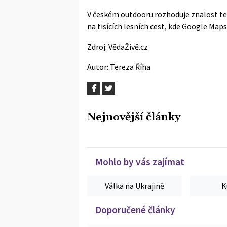
V českém outdooru rozhoduje znalost ter
na tisících lesních cest, kde Google Map
Zdroj:
VědaŽivě.cz
Autor:
Tereza Říha
Nejnovější články
Mohlo by vás zajímat
Válka na Ukrajině
K
Doporučené články