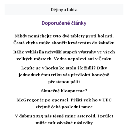
Dějiny a fakta
Doporučené články
Nikdy nemíchejte tyto dvě tablety proti bolesti.
Častá chyba může skončit krvácením do žaludku
Itálie vyhlásila nejvyšší stupeň výstrahy ve všech
velkých městech. Vedra nepoleví ani v Česku
Lepíte se v horku ke stolu i k židli? Díky
jednoduchému triku vás předloktí konečně
přestanou pálit
Skutečně hloupneme?
McGregor je po operaci. Příští rok ho v UFC
zřejmě čeká poslední tanec
V dubnu 2029 nás těsně mine asteroid. I průlet
může mít závažné následky