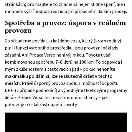
stránkách; pro majitele to znamená nejen klidné spaní, ale i
mnohem vyšší hodnotu vozidla při případném dalším prodeji.
Spotřeba a provoz: úspora v reálném
provozu
Co si budeme povídat, u každého vozu, který (krom rodiny)
plní i funkci výrobního prostředku, jsou provozní náklady
zásadní. Ani Proace Verso není výjimkou. Toyota uvádí
kombinovanou spotřebu 7–8 litrů na 100 km. To odpovídá i
mým zkušenostem z testovacích jízd – pokud
nehoníte
maximálku po dálnici, lze se skutečně držet v těchto
mezích.
Právě úsporný provoz spolu s možností odpočtu
DPH (v případě podnikání) a výhodnými fleetovými programy
dělá z Proace Verso hit mezi firemními klienty – jak
potvrzuje i české zastoupení Toyoty.