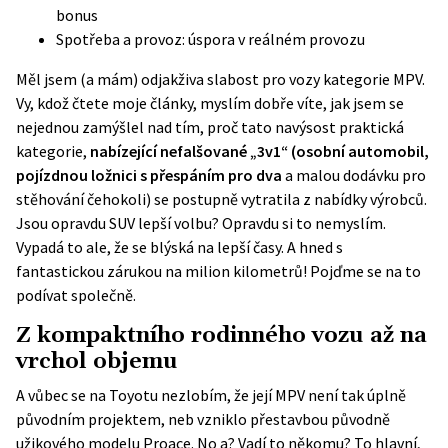
bonus
Spotřeba a provoz: úspora v reálném provozu
Měl jsem (a mám) odjakživa slabost pro vozy kategorie MPV.
Vy, kdož čtete moje články, myslím dobře víte, jak jsem se
nejednou zamýšlel nad tím, proč tato navýsost praktická
kategorie,
nabízející nefalšované „3v1“ (osobní automobil,
pojízdnou ložnici s přespáním pro dva
a malou dodávku pro
stěhování čehokoli) se postupně vytratila z nabídky výrobců.
Jsou opravdu SUV lepší volbu? Opravdu si to nemyslím.
Vypadá to ale, že se blýská na lepší časy. A hned s
fantastickou zárukou na milion kilometrů! Pojďme se na to
podívat společně.
Z kompaktního rodinného vozu až na
vrchol objemu
A vůbec se na Toyotu nezlobím, že její MPV není tak úplně
původním projektem, neb vzniklo přestavbou původně
užikového modelu Proace. No a? Vadí to někomu? To hlavní,