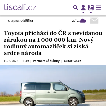
20°C
6. srpna
,
Oldřiška
Toyota přichází do ČR s nevídanou
zárukou na 1 000 000 km. Nový
rodinný automazlíček si získá
srdce národa
10. 6. 2026 – 11:39
|
Partnerské články
|
autozive.cz