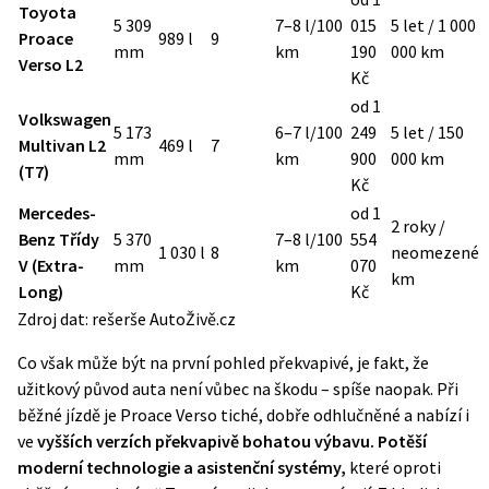
Toyota
5 309
7–8 l/100
015
5 let / 1 000
Proace
989 l
9
mm
km
190
000 km
Verso L2
Kč
od 1
Volkswagen
5 173
6–7 l/100
249
5 let / 150
Multivan L2
469 l
7
mm
km
900
000 km
(T7)
Kč
Mercedes-
od 1
2 roky /
Benz Třídy
5 370
7–8 l/100
554
1 030 l
8
neomezené
V (Extra-
mm
km
070
km
Long)
Kč
Zdroj dat: rešerše AutoŽivě.cz
Co však může být na první pohled překvapivé, je fakt, že
užitkový původ auta není vůbec na škodu – spíše naopak. Při
běžné jízdě je Proace Verso tiché, dobře odhlučněné a nabízí i
ve
vyšších verzích překvapivě bohatou výbavu. Potěší
moderní technologie a asistenční systémy,
které oproti