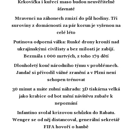
Krkovička i kuřecí maso budou neuvěřitelně
šťavnaté
Mravenci na záhonech zmizí do půl hodiny. Tři
suroviny z domácnosti za pár korun je vyženou na
celé léto
Putinova odporná válka: Ruské drony krouží nad
ukrajinskými civilisty a bez milosti je zabíjí.
Bezmála 1 000 mrtvých, z toho 179 dětí
Dlouholetý kouč národního týmu v problémech.
Jandač si přivodil vážné zranění a v Plzni není
schopen trénovat
30 minut a máte zubní náhradu: 3D tiskárna velká
jako krabice od bot mění návštěvu zubaře k
nepoznání
Infantino svolal krizovou schůzku do Rabatu.
Wenger se od něj distancoval, generální sekretář
FIFA hovoří o hanbě