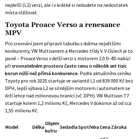
nejdelší (L2) verzi, ale i v krátké si nebudete na nedostatek
místa stěžovat.
Toyota Proace Verso a renesance
MPV
Pro srovnání jsem připravil tabulku s dvěma největšími
konkurenty, VW Multivanem a Mercedes třídy V. V číslech je to
jasné – Proace Verso v delší verzi s motorem 2.0 D-4D nabízí
při
srovnatelném prostoru často cenu o několik set tisíc
korun nižší než přímá konkurence.
Podle aktuálního ceníku
Toyoty pro rok 2025 startuje ve variantě L1 od 839 000 Kč bez
DPH, lepší výbava L2 se silnějším motorem i automatem se
drží lehce nad milionovou hranicí (vč. DPH). VW Multivan T7
startuje kolem 1,2 milionu Kč, Mercedes V dokonce až od cca
1,55 milionu Kč.
Objem
Model
Délka
Sedadla
Spotřeba
Cena
Záruka
kufru
od 1