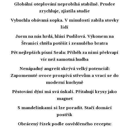
Globální oteplování neprobíhá stabilně. Prudce
zrychluje, zjistila studie
Vybuchla obávaná sopka. V minulosti zabila stovky
lidí
Jsem na nás hrdá, hlásí Pudilová. Výkonem na
Štvanici chtěla potěšit i zesnulého bratra
Pět nejlepších písní Seala: Příběh za nimi překvapí
víc než samotná hudba
Nenápadný angrešt skrývá velký potenciál:
Zapomenuté ovoce prospívá střevům a vrací se do
moderní kuchyně
Pěstování dýní má svá úskalí. Přitahují krysy jako
magnet
S mandelinkami si lze poradit. Stačí domácí
postřik
Obrácený řízek podle osvědčeného receptu: