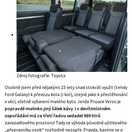
Zdroj fotografie: Toyota
Osobně jsem před nějakými 15 lety snad stokrát využil (tehdy
Ford Galaxy) k převozu kola (i kol), stejně jako k přestěhování
x věcí, včetně vybavení malého bytu. Jenže Proace Verso je
popravdě malinko jiný šálek kávy. I v devítimístném
uspořádání má za třetí řadou sedadel 989 litrů
zavazadlového prostoru! Tady se výhoda původně užitkového
„přepravníku osob“ rozhodně nezapře. Pravda, bavíme se o