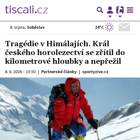
24°C
8. srpna
,
Soběslav
Tragédie v Himálajích. Král
českého horolezectví se zřítil do
kilometrové hloubky a nepřežil
8. 6. 2026 – 15:50
|
Partnerské články
|
sportyzive.cz