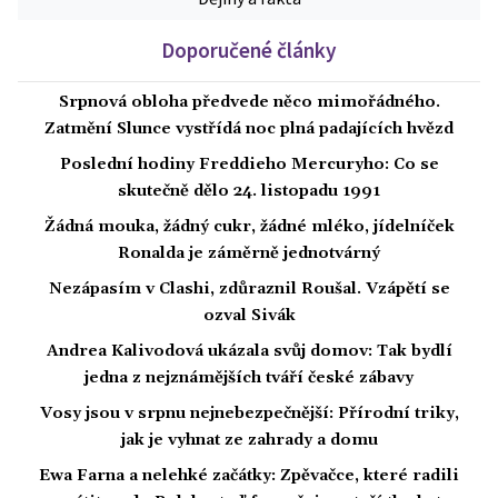
Doporučené články
Srpnová obloha předvede něco mimořádného.
Zatmění Slunce vystřídá noc plná padajících hvězd
Poslední hodiny Freddieho Mercuryho: Co se
skutečně dělo 24. listopadu 1991
Žádná mouka, žádný cukr, žádné mléko, jídelníček
Ronalda je záměrně jednotvárný
Nezápasím v Clashi, zdůraznil Roušal. Vzápětí se
ozval Sivák
Andrea Kalivodová ukázala svůj domov: Tak bydlí
jedna z nejznámějších tváří české zábavy
Vosy jsou v srpnu nejnebezpečnější: Přírodní triky,
jak je vyhnat ze zahrady a domu
Ewa Farna a nelehké začátky: Zpěvačce, které radili