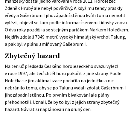
manželky dostal jedno varování v roce 2011. Horolezec
Zdeněk Hrubý ale nebyl pověrčivý. A když mu tehdy praskly
vředy a Gašerbrum I jihozápadní stěnou kvůli tomu nemohl
vylézt, objevil se tam podle informací serveru Lidovky znovu.
O dva roky později a se stejným parťákem Markem Holečkem.
Nejdřív zdolali 7349 metrů vysoký himalájský vrchol Talung,
a pak byl v plánu zmiňovaný Gašebrum I.
Zbytečný hazard
Na ten už předseda Českého horolezeckého svazu vylezl
v roce 1997, ale teď chtěl horu pokořit z jiné strany. Podle
Holečka se jim aklimatizace podařila na jedničku a nic
nebránilo tomu, aby se po Talunu vydali zdolat Gašerbrum I
jihozápadní stěnou. Po prvním bivakování ale plány
přehodnotili. Uznali, že by to byl z jejich strany zbytečný
hazard. Návrat si naplánovali na druhý den.