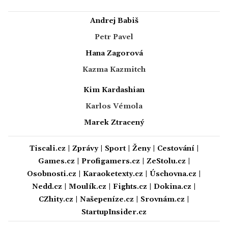
Andrej Babiš
Petr Pavel
Hana Zagorová
Kazma Kazmitch
Kim Kardashian
Karlos Vémola
Marek Ztracený
Tiscali.cz
|
Zprávy
|
Sport
|
Ženy
|
Cestování
|
Games.cz
|
Profigamers.cz
|
ZeStolu.cz
|
Osobnosti.cz
|
Karaoketexty.cz
|
Úschovna.cz
|
Nedd.cz
|
Moulík.cz
|
Fights.cz
|
Dokina.cz
|
CZhity.cz
|
Našepeníze.cz
|
Srovnám.cz
|
StartupInsider.cz