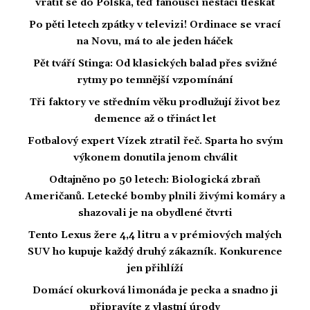
vrátit se do Polska, teď fanoušci nestačí tleskat
Po pěti letech zpátky v televizi! Ordinace se vrací
na Novu, má to ale jeden háček
Pět tváří Stinga: Od klasických balad přes svižné
rytmy po temnější vzpomínání
Tři faktory ve středním věku prodlužují život bez
demence až o třináct let
Fotbalový expert Vízek ztratil řeč. Sparta ho svým
výkonem donutila jenom chválit
Odtajněno po 50 letech: Biologická zbraň
Američanů. Letecké bomby plnili živými komáry a
shazovali je na obydlené čtvrti
Tento Lexus žere 4,4 litru a v prémiových malých
SUV ho kupuje každý druhý zákazník. Konkurence
jen přihlíží
Domácí okurková limonáda je pecka a snadno ji
připravíte z vlastní úrody