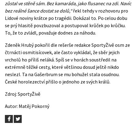
zůstal ve stěně sám. Bez kamaráda, jako flusanec na zdi. Navíc
bez reálné šance dostat se dolů,“
řekl tehdy v rozhovoru pro
Lidové noviny krátce po tragédii. Dokázal to. Po celou dobu
se prý hlasitě povzbuzoval a postupoval krůček po krůčku.
To, že to zvládl, považuje dodnes za náhodu.
Zdeněk
Hrubý pokořil dle rešerše redakce SportyŽivě osm ze
čtrnácti osmitisícovek, ale často vykládal, že sběr jejich
vrcholů ho příliš neláká. Spíš se v horách soustředil na
extrémně těžké cesty, které většinou dosud ještě nikdo
neslezl. Ta na Gašerbrum se mu bohužel stala osudnou.
České horolezectví přišlo o jednoho ze svých králů.
Zdroj:
SportyŽivě
Autor:
Matěj Pokorný