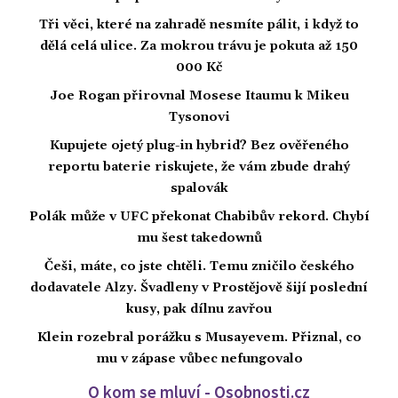
Tři věci, které na zahradě nesmíte pálit, i když to
dělá celá ulice. Za mokrou trávu je pokuta až 150
000 Kč
Joe Rogan přirovnal Mosese Itaumu k Mikeu
Tysonovi
Kupujete ojetý plug-in hybrid? Bez ověřeného
reportu baterie riskujete, že vám zbude drahý
spalovák
Polák může v UFC překonat Chabibův rekord. Chybí
mu šest takedownů
Češi, máte, co jste chtěli. Temu zničilo českého
dodavatele Alzy. Švadleny v Prostějově šijí poslední
kusy, pak dílnu zavřou
Klein rozebral porážku s Musayevem. Přiznal, co
mu v zápase vůbec nefungovalo
O kom se mluví - Osobnosti.cz