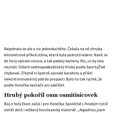
Nejednalo se ale o nic jednoduchého. Čekala na ně zhruba
kilometrová příkrá stěna, která byla pokrytá ledem. Navíc se
do hory opíralo slunce, a tak padaly kameny. Nic, co by oba
neznali. Ovšem sedmapadesátiletý Hrubý podle SportyŽivě
chyboval. Zřejmě si špatně zacvakl karabinu a přišel
nekontrolovatelný pád do propasti. Bylo to tak rychlé, že
podle Holečka nestačil ani zakřičet.
Hrubý pokořil osm osmitisícovek
Boj o holý život začal i pro Holečka. Společně s Hrubým totiž
sletěl dolů i veškerý horolezecký materiál.
„Najednou jsem