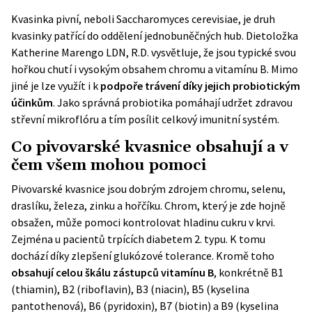
Kvasinka pivní, neboli Saccharomyces cerevisiae, je druh
kvasinky patřící do oddělení jednobuněčných hub. Dietoložka
Katherine Marengo LDN, R.D.
vysvětluje, že jsou typické svou
hořkou chutí i vysokým obsahem chromu a vitamínu B. Mimo
jiné je lze využít i k
podpoře trávení díky jejich probiotickým
účinkům
. Jako správná probiotika pomáhají udržet zdravou
střevní mikroflóru a tím posílit celkový imunitní systém.
Co pivovarské kvasnice obsahují a v
čem všem mohou pomoci
Pivovarské
kvasnice
jsou dobrým zdrojem chromu, selenu,
draslíku, železa, zinku a hořčíku. Chrom, který je zde hojně
obsažen, může pomoci kontrolovat hladinu cukru v krvi.
Zejména u pacientů trpících diabetem 2. typu. K tomu
dochází díky zlepšení glukózové tolerance. Kromě toho
obsahují celou škálu zástupců vitamínu B
, konkrétně B1
(thiamin), B2 (riboflavin), B3 (niacin), B5 (kyselina
pantothenová), B6 (pyridoxin), B7 (biotin) a B9 (kyselina