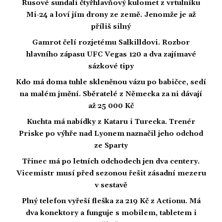
Rusové sundali čtyřhlavňový kulomet z vrtulníku
Mi-24 a loví jím drony ze země. Jenomže je až
příliš silný
Gamrot čelí rozjetému Salkilldovi. Rozbor
hlavního zápasu UFC Vegas 120 a dva zajímavé
sázkové tipy
Kdo má doma tuhle skleněnou vázu po babičce, sedí
na malém jmění. Sběratelé z Německa za ni dávají
až 25 000 Kč
Kuchta má nabídky z Kataru i Turecka. Trenér
Priske po výhře nad Lyonem naznačil jeho odchod
ze Sparty
Třinec má po letních odchodech jen dva centery.
Vicemistr musí před sezonou řešit zásadní mezeru
v sestavě
Plný telefon vyřeší fleška za 219 Kč z Actionu. Má
dva konektory a funguje s mobilem, tabletem i