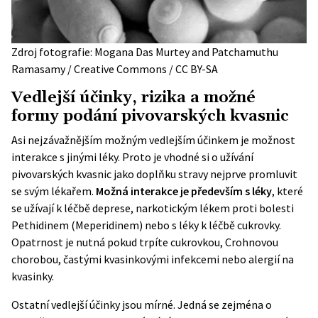
Zdroj fotografie: Mogana Das Murtey and Patchamuthu
Ramasamy / Creative Commons / CC BY-SA
Vedlejší účinky, rizika a možné
formy podání pivovarských kvasnic
Asi nejzávažnějším možným vedlejším účinkem je možnost
interakce s jinými léky. Proto je vhodné si o užívání
pivovarských kvasnic jako doplňku stravy nejprve promluvit
se svým lékařem.
Možná interakce je především s léky
, které
se užívají k léčbě deprese, narkotickým lékem proti bolesti
Pethidinem (Meperidinem) nebo s léky k léčbě cukrovky.
Opatrnost je nutná pokud trpíte cukrovkou, Crohnovou
chorobou, častými kvasinkovými infekcemi nebo alergií na
kvasinky.
Ostatní vedlejší účinky jsou mírné. Jedná se zejména o