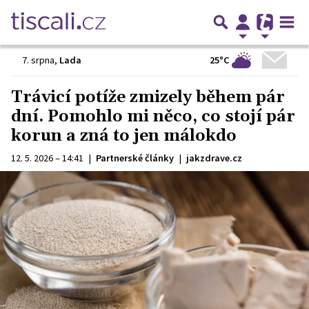
25°C
7. srpna
,
Lada
Trávicí potíže zmizely během pár
dní. Pomohlo mi něco, co stojí pár
korun a zná to jen málokdo
12. 5. 2026 – 14:41
|
Partnerské články
|
jakzdrave.cz