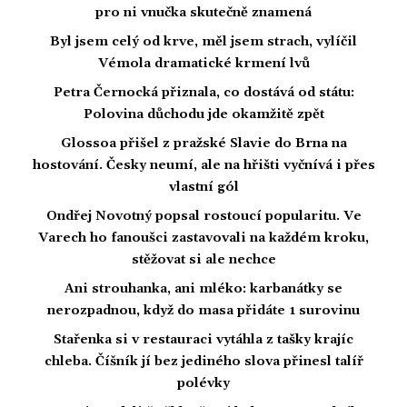
pro ni vnučka skutečně znamená
Byl jsem celý od krve, měl jsem strach, vylíčil
Vémola dramatické krmení lvů
Petra Černocká přiznala, co dostává od státu:
Polovina důchodu jde okamžitě zpět
Glossoa přišel z pražské Slavie do Brna na
hostování. Česky neumí, ale na hřišti vyčnívá i přes
vlastní gól
Ondřej Novotný popsal rostoucí popularitu. Ve
Varech ho fanoušci zastavovali na každém kroku,
stěžovat si ale nechce
Ani strouhanka, ani mléko: karbanátky se
nerozpadnou, když do masa přidáte 1 surovinu
Stařenka si v restauraci vytáhla z tašky krajíc
chleba. Číšník jí bez jediného slova přinesl talíř
polévky