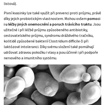
listová).
Pivní kvasinky lze také využít při prevenci proti
průjmu
, právě
díky jejich probiotickým vlastnostem. Mohou ovšem
pomoci
i u léčby jiných onemocnění a poruch trávícího traktu
. Jsou
užitečné i při léčbě průjmu způsobeného antibiotiky,
cestovatelského průjmu, syndromu dráždivého tračníku,
kolitidě způsobené bakterií Clostridium difficile či při
laktózové intoleranci. Díky svému složení také pomáhají
udržovat zdravou pokožku i vlasy a jsou účinné i při podpoře
nervového a imunitního systému.