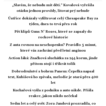
„Slavím, že nebudu mít děti." Kovalová vyřešila
otázku jednou provždy, litovat prý nebude
Ústřice dokázaly vyfiltrovat celý Chesapeake Bay za
týden, dnes to trvá přes rok
Pět klipů Guns N‘ Roses, které se zapsaly do
rockové historie
Z auta rovnou na neschopenku? Pravidlo 5 minut,
které vás zachrání před letní angínou
Action láká: Značková sluchátka za 244 korun, jinde
přitom stojí i třikrát tolik
Dobrodružství s bohem Panem: Čepelka napsal
text, Kubišová ho zpívala, melodie je stará přes 400
let
Kuchařová vyšla z podniku a auto nikde. Přišla
reakce, jakou nikdo nečekal
Sedm let a celý svět: Zora Jandová prozradila, co