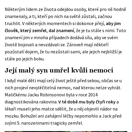
Některým lidem ze života odejdou osoby, které pro ně hodně
znamenaly, a ti, kteří po nich na světě zůstali, začnou
truchlit. V některých momentech si dokonce přejí,
aby jim
člověk, který zemřel, dal znamení
, že je tu stále s nimi. Toto
znamení jim v mnoha případech dodává sílu, aby ve svém
životě bojovali a nevzdávali se. Zároveň mají někteří
pozůstalí dojem, že tu nezůstali sami, ale jejich nejbližší je
stále po jejich boku.
Její malý syn umřel kvůli nemoci
I když
malé děti
mají celý život ještě před sebou, občas se u
nich projeví nevyléčitelná nemoc, nad kterou nelze vyhrát.
Maličkému Jacku Robinsonovi byla v roce 2014
diagnostikována rakovina.
V té době mu byly čtyři roky
a
lékaři museli jeho matce sdělit, že u něj objevili nádor na
mozku. Bohužel ani zahájení léčby nepomohlo a Jack před
svými 5. narozeninami tragicky zemřel.