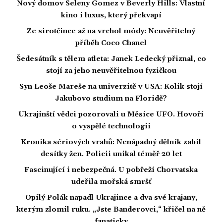
Nový domov Seleny Gomez v Beverly Hills: Vlastní
kino i luxus, který překvapí
Ze sirotčince až na vrchol módy: Neuvěřitelný
příběh Coco Chanel
Šedesátník s tělem atleta: Janek Ledecký přiznal, co
stojí za jeho neuvěřitelnou fyzičkou
Syn Leoše Mareše na univerzitě v USA: Kolik stojí
Jakubovo studium na Floridě?
Ukrajinští vědci pozorovali u Měsíce UFO. Hovoří
o vyspělé technologii
Kronika sériových vrahů: Nenápadný dělník zabil
desítky žen. Policii unikal téměř 20 let
Fascinující i nebezpečná. U pobřeží Chorvatska
udeřila mořská smršť
Opilý Polák napadl Ukrajince a dva své krajany,
kterým zlomil ruku. „Jste Banderovci,“ křičel na ně
fanaticky