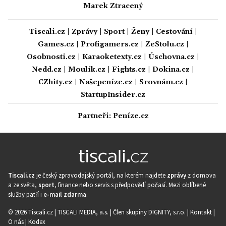
Marek Ztracený
Tiscali.cz
|
Zprávy
|
Sport
|
Ženy
|
Cestování
|
Games.cz
|
Profigamers.cz
|
ZeStolu.cz
|
Osobnosti.cz
|
Karaoketexty.cz
|
Úschovna.cz
|
Nedd.cz
|
Moulík.cz
|
Fights.cz
|
Dokina.cz
|
CZhity.cz
|
Našepeníze.cz
|
Srovnám.cz
|
StartupInsider.cz
Partneři:
Peníze.cz
Tiscali.cz
je český zpravodajský portál, na kterém najdete
zprávy
z domova
a ze světa,
sport
, finance nebo servis s předpovědí počasí. Mezi oblíbené
služby patří i
e-mail zdarma
.
© 2026 Tiscali.cz |
TISCALI MEDIA, a.s.
|
Člen skupiny DIGNITY, s.r.o.
|
Kontakt
|
O nás
|
Kodex