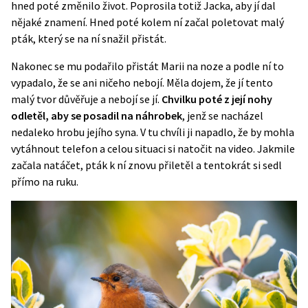
hned poté změnilo život. Poprosila totiž Jacka, aby jí dal
nějaké znamení. Hned poté kolem ní začal poletovat malý
pták, který se na ní snažil přistát.
Nakonec se mu podařilo přistát Marii na noze a podle ní to
vypadalo, že se ani ničeho nebojí. Měla dojem, že jí tento
malý tvor důvěřuje a nebojí se jí.
Chvilku poté z její nohy
odletěl, aby se posadil na náhrobek
, jenž se nacházel
nedaleko hrobu jejího syna. V tu chvíli ji napadlo, že by mohla
vytáhnout telefon a celou situaci si natočit na
video
. Jakmile
začala natáčet, pták k ní znovu přiletěl a tentokrát si sedl
přímo na ruku.