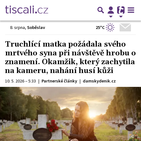
25°C
8. srpna
,
Soběslav
Truchlící matka požádala svého
mrtvého syna při návštěvě hrobu o
znamení. Okamžik, který zachytila
na kameru, nahání husí kůži
10. 5. 2026 – 5:33
|
Partnerské články
|
damskydenik.cz