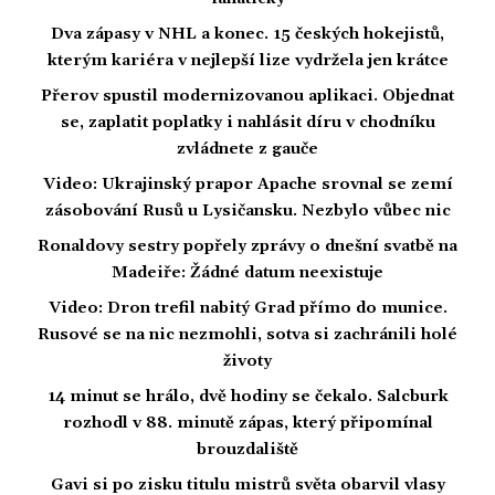
Dva zápasy v NHL a konec. 15 českých hokejistů,
kterým kariéra v nejlepší lize vydržela jen krátce
Přerov spustil modernizovanou aplikaci. Objednat
se, zaplatit poplatky i nahlásit díru v chodníku
zvládnete z gauče
Video: Ukrajinský prapor Apache srovnal se zemí
zásobování Rusů u Lysičansku. Nezbylo vůbec nic
Ronaldovy sestry popřely zprávy o dnešní svatbě na
Madeiře: Žádné datum neexistuje
Video: Dron trefil nabitý Grad přímo do munice.
Rusové se na nic nezmohli, sotva si zachránili holé
životy
14 minut se hrálo, dvě hodiny se čekalo. Salcburk
rozhodl v 88. minutě zápas, který připomínal
brouzdaliště
Gavi si po zisku titulu mistrů světa obarvil vlasy