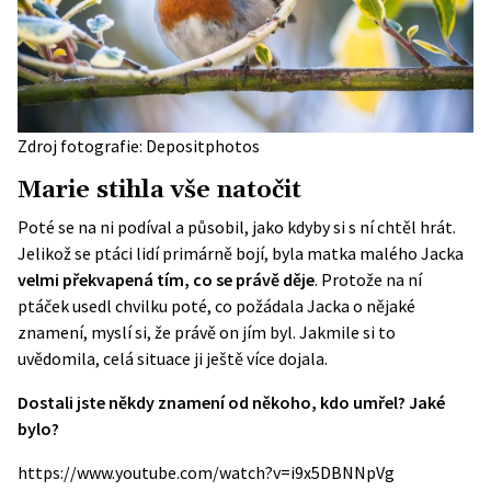
Zdroj fotografie: Depositphotos
Marie stihla vše natočit
Poté se na ni podíval a působil, jako kdyby si s ní chtěl hrát.
Jelikož se ptáci lidí primárně bojí, byla matka malého Jacka
velmi překvapená tím, co se právě děje
. Protože na ní
ptáček usedl chvilku poté, co požádala Jacka o nějaké
znamení, myslí si, že právě on jím byl. Jakmile si to
uvědomila, celá situace ji ještě více dojala.
Dostali jste někdy znamení od někoho, kdo umřel? Jaké
bylo?
https://www.youtube.com/watch?v=i9x5DBNNpVg