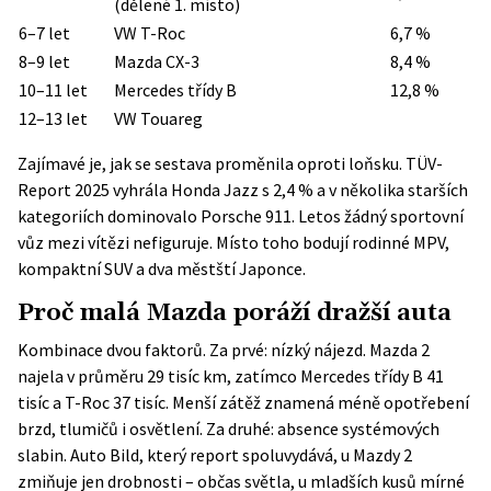
(dělené 1. místo)
6–7 let
VW T-Roc
6,7 %
8–9 let
Mazda CX-3
8,4 %
10–11 let
Mercedes třídy B
12,8 %
12–13 let
VW Touareg
Zajímavé je, jak se sestava proměnila oproti loňsku.
TÜV-
Report 2025
vyhrála Honda Jazz s 2,4 % a v několika starších
kategoriích dominovalo Porsche 911. Letos žádný sportovní
vůz mezi vítězi nefiguruje. Místo toho bodují rodinné MPV,
kompaktní SUV a dva městští Japonce.
Proč malá Mazda poráží dražší auta
Kombinace dvou faktorů. Za prvé: nízký nájezd. Mazda 2
najela v průměru 29 tisíc km, zatímco Mercedes třídy B 41
tisíc a T-Roc 37 tisíc. Menší zátěž znamená méně opotřebení
brzd, tlumičů i osvětlení. Za druhé: absence systémových
slabin. Auto Bild, který report spoluvydává, u Mazdy 2
zmiňuje jen drobnosti – občas světla, u mladších kusů mírné