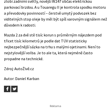
zlobí zadními světly, novější W247 občas elektrickou
parkovací brzdou. A u Touaregu II je kontrola spodku motoru
a převodovky povinností – čerstvě umytý podvozek bez
viditelných stop oleje by měl být spíš varovným signálem než
důvodem k radosti.
Mazda 2 za dvě stě tisíc korun s průměrným nájezdem pod
třicet tisíc kilometrů je podle dat TÜV statisticky
nejbezpečnější sázka na trhu s malými ojetinami. Není to
nejstylovější volba. Je to ale ta, která nejméně často
propadne na technické.
Zdroj:
AutoŽivě.cz
Autor:
Daniel Karban