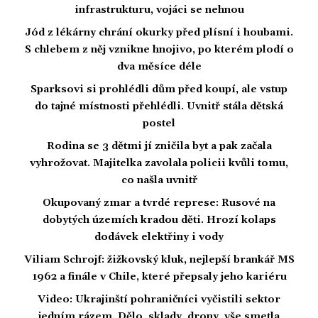
infrastrukturu, vojáci se nehnou
Jód z lékárny chrání okurky před plísní i houbami.
S chlebem z něj vznikne hnojivo, po kterém plodí o
dva měsíce déle
Sparksovi si prohlédli dům před koupí, ale vstup
do tajné místnosti přehlédli. Uvnitř stála dětská
postel
Rodina se 3 dětmi jí zničila byt a pak začala
vyhrožovat. Majitelka zavolala policii kvůli tomu,
co našla uvnitř
Okupovaný zmar a tvrdé represe: Rusové na
dobytých územích kradou děti. Hrozí kolaps
dodávek elektřiny i vody
Viliam Schrojf: žižkovský kluk, nejlepší brankář MS
1962 a finále v Chile, které přepsaly jeho kariéru
Video: Ukrajinští pohraničníci vyčistili sektor
jedním rázem. Dělo, sklady, drony, vše smetla