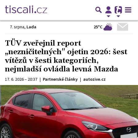
25°C
7. srpna
,
Lada
TÜV zveřejnil report
„nezničitelných" ojetin 2026: šest
vítězů v šesti kategoriích,
nejmladší ovládla levná Mazda
17. 6. 2026 – 20:37
|
Partnerské články
|
autozive.cz