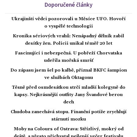
Doporučené články
Ukrajinští vědci pozorovali u Měsíce UFO. Hovoří
o vyspělé technologii
Kronika sériových vrahů: Nenápadný dělník zabil
desítky žen. Policii unikal téměř 20 let
Fascinující i nebezpečná. U pobřeží Chorvatska
udeřila mořská smršť
Do zápasu jsem šel po kalbě, přiznal BKFC šampion
ve službách Oktagonu
Těsně před osmdesátkou strčí mladší kolegyně do
kapsy. Nejkrásnější outfity Jany Švandové berou
dech
Chudoba zanechává stopu. Finanční potíže zrychlují
stárnutí mozku
Moby na Colours of Ostrava: Střízlivý, mokrý od
deště, a přesto přichystal nejlepší večer festivalu