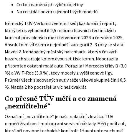
Co to znamená při výběru ojetiny
Na co si dát pozor u jednotlivých modelů
Německý
TÜV-Verband
zveřejnil svůj každoroční report,
který letos vyhodnotil 9,5 milionu hlavních technických
kontrol provedených mezi červencem 2024 a červnem 2025.
Absolutním vítězem v nejmladší kategorii 2–3 roky se stala
Mazda 2. Nenápadný městský hatchback, který v českých
bazarech startuje kolem dvou set tisíc korun. Neporazila
přitom jen ostatní malá auta. Porazila i Mercedes třídy B (3,0
%) a VW T-Roc (3,0 %), tedy modely z vyšší cenové ligy.
Průměr všech sledovaných aut v téže věkové skupině činil 6,5
%. Mazda 2 ho podstřelila víc než dvakrát.
Co přesně TÜV měří a co znamená
„nezničitelné“
Označení „nezničitelné“ je naše redakční zkratka. TÜV
neměří životnost motoru ani servisní náklady. Měří podíl aut,
která při povinné technické kontrole (Hauptuntersuchung)