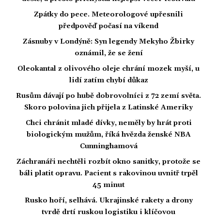
Zpátky do pece. Meteorologové upřesnili
předpověď počasí na víkend
Zásnuby v Londýně: Syn legendy Mekyho Žbirky
oznámil, že se žení
Oleokantal z olivového oleje chrání mozek myší, u
lidí zatím chybí důkaz
Rusům dávají po hubě dobrovolníci z 72 zemí světa.
Skoro polovina jich přijela z Latinské Ameriky
Chci chránit mladé dívky, neměly by hrát proti
biologickým mužům, říká hvězda ženské NBA
Cunninghamová
Záchranáři nechtěli rozbít okno sanitky, protože se
báli platit opravu. Pacient s rakovinou uvnitř trpěl
45 minut
Rusko hoří, selhává. Ukrajinské rakety a drony
tvrdě drtí ruskou logistiku i klíčovou