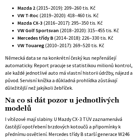
Mazda 2
(2015–2019): 209–260 tis. Kč
VW T-Roc
(2019–2020): 418–460 tis. Kč
Mazda CX-3
(2016–2017): 295–350 tis. Kč
VW Golf Sportsvan
(2018–2020): 315–455 tis. Kč
Mercedes třídy B
(2014–2018): 226–330 tis. Kč
VW Touareg
(2010–2017): 269–520 tis. Kč
Německá data se na konkrétní český kus nepřenášejí
automaticky. Report pracuje se statistikou milionů kontrol,
ale každé jednotlivé auto má vlastní historii údržby, nájezd a
původ. Servisní knížka a důkladná prohlídka zůstávají
důležitější než jakýkoli žebříček.
Na co si dát pozor u jednotlivých
modelů
I vítězové mají slabiny. U Mazdy CX-3 TÜV zaznamenává
častější opotřebení brzdových kotoučů a připomínky k
přednímu osvětlení. Mercedes třídy B starší generace W246