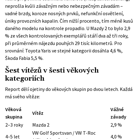
neprošla kvůli závažným nebo nebezpečným závadám –
vadné brzdy, koroze nosných prvků, nefunkční osvětlení,
úniky provozních kapalin. Čím nižší procento, tím méně kusů
daného modelu na kontrole propadlo. U Mazdy 2 to bylo 2,9
% ze všech kontrolovaných exemplářů stáří dva až tři roky,
při průměrném nájezdu pouhých 29 tisíc kilometrů. Pro
srovnání: Toyota Yaris ve stejné kategorii dosáhla 4,6 %,
Škoda Fabia 5,5 %.
Šest vítězů v šesti věkových
kategoriích
Report dělí ojetiny do věkových skupin po dvou letech. Každá
má svého vítěze:
Věková
Vážné
Vítěz
skupina
závady
2–3 roky
Mazda 2
2,9 %
VW Golf Sportsvan / VW T-Roc
4–5 let
4,0 %