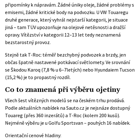
připomínky k nápravám. Žádné úniky oleje, žádné problémy s
emisemi, žádné kritické body na podvozku. U VW Touaregu
druhé generace, který vyhrál nejstarší kategorii, je situace
jiná – tam TÜV upozorňuje na olejové netěsnosti a dražší
opravy. Vítězství v kategorii 12–13 let tedy neznamená
bezstarostný provoz.
Stejně tak T-Roc: téměř bezchybný podvozek a brzdy, jen
občas špatně nastavené potkávací světlomety. Ve srovnání
se Škodou Karoq (7,8 % u 6–7letých) nebo Hyundaiem Tucson
(15,2 %) je to propastný rozdíl.
Co to znamená při výběru ojetiny
Všech šest vítězných modelů se na českém trhu prodává.
Podle aktuálních nabídek na
Sauto.cz
je nejsnáze dostupný
Touareg (přes 360 inzerátů) a T-Roc (kolem 200 kusů).
Nejméně výběru je u Golfu Sportsvan – pouhých 16 nabídek.
Orientační cenové hladiny: