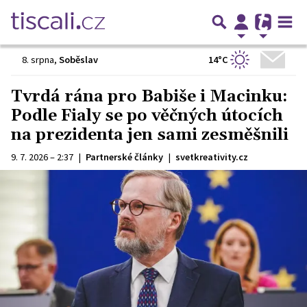
14°C
8. srpna
,
Soběslav
Tvrdá rána pro Babiše i Macinku:
Podle Fialy se po věčných útocích
na prezidenta jen sami zesměšnili
9. 7. 2026 – 2:37
|
Partnerské články
|
svetkreativity.cz