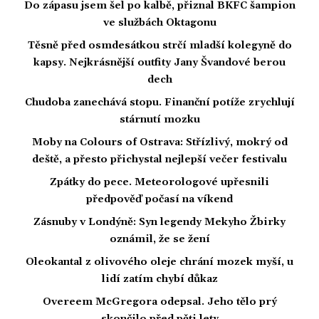
Do zápasu jsem šel po kalbě, přiznal BKFC šampion
ve službách Oktagonu
Těsně před osmdesátkou strčí mladší kolegyně do
kapsy. Nejkrásnější outfity Jany Švandové berou
dech
Chudoba zanechává stopu. Finanční potíže zrychlují
stárnutí mozku
Moby na Colours of Ostrava: Střízlivý, mokrý od
deště, a přesto přichystal nejlepší večer festivalu
Zpátky do pece. Meteorologové upřesnili
předpověď počasí na víkend
Zásnuby v Londýně: Syn legendy Mekyho Žbirky
oznámil, že se žení
Oleokantal z olivového oleje chrání mozek myší, u
lidí zatím chybí důkaz
Overeem McGregora odepsal. Jeho tělo prý
skončilo před pěti lety