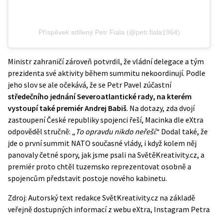
Příspěvek sdílený Petr Fiala (@petr.fiala1964)
Ministr zahraničí zároveň potvrdil, že vládní delegace a tým
prezidenta své aktivity během summitu nekoordinují. Podle
jeho slov se ale očekává, že se Petr Pavel zúčastní
středečního jednání Severoatlantické rady, na kterém
vystoupí také premiér Andrej Babiš
. Na dotazy, zda dvojí
zastoupení České republiky spojenci řeší, Macinka dle eXtra
odpověděl stručně: „
To opravdu nikdo neřeší
.“ Dodal také, že
jde o první
summit NATO
současné vlády, i když kolem něj
panovaly četné spory, jak jsme psali na SvětěKreativity.cz, a
premiér proto chtěl tuzemsko reprezentovat osobně a
spojencům představit postoje nového kabinetu.
Zdroj: Autorský text redakce SvětKreativity.cz na základě
veřejně dostupných informací z webu
eXtra
,
Instagram Petra