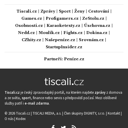
Tiscali.cz
|
Zprávy
|
Sport
|
Ženy
|
Cestování
|
Games.cz
|
Profigamers.cz
|
ZeStolu.cz
|
Osobnosti.cz
|
Karaoketexty.cz
|
Úschovna.cz
|
Nedd.cz
|
Moulík.cz
|
Fights.cz
|
Dokina.cz
|
CZhity.cz
|
Našepeníze.cz
|
Srovnám.cz
|
StartupInsider.cz
Partneři:
Peníze.cz
Tiscali.cz
je český zpravodajský portál, na kterém najdete
zprávy
z domova
a ze světa,
sport
, finance nebo servis s předpovědí počasí. Mezi oblíbené
služby patří i
e-mail zdarma
.
© 2026 Tiscali.cz |
TISCALI MEDIA, a.s.
|
Člen skupiny DIGNITY, s.r.o.
|
Kontakt
|
O nás
|
Kodex