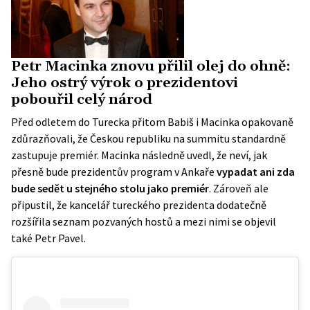
Petr Macinka znovu přilil olej do ohně:
Jeho ostrý výrok o prezidentovi
pobouřil celý národ
Před odletem do Turecka přitom Babiš i Macinka opakovaně
zdůrazňovali, že Českou republiku na summitu standardně
zastupuje premiér. Macinka následně uvedl, že neví, jak
přesně bude prezidentův program v Ankaře
vypadat ani zda
bude sedět u stejného stolu jako premiér
. Zároveň ale
připustil, že kancelář tureckého prezidenta dodatečně
rozšířila seznam pozvaných hostů a mezi nimi se objevil
také Petr Pavel.