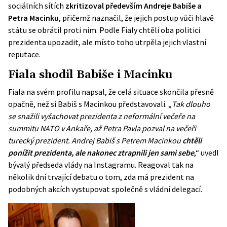
sociálních sítích
zkritizoval především Andreje Babiše a
Petra Macinku
, přičemž naznačil, že jejich postup vůči hlavě
státu se obrátil proti nim. Podle Fialy chtěli oba politici
prezidenta upozadit, ale místo toho utrpěla jejich vlastní
reputace.
Fiala shodil Babiše i Macinku
Fiala na svém profilu napsal, že celá situace skončila přesně
opačně, než si Babiš s Macinkou představovali. „
Tak dlouho
se snažili vyšachovat prezidenta z neformální večeře na
summitu NATO v Ankaře, až Petra Pavla pozval na večeři
turecký prezident. Andrej Babiš s Petrem Macinkou
chtěli
ponížit prezidenta, ale nakonec ztrapnili jen sami sebe
,“ uvedl
bývalý předseda vlády na Instagramu. Reagoval tak na
několik dní trvající debatu o tom, zda má prezident na
podobných akcích vystupovat společně s vládní delegací.