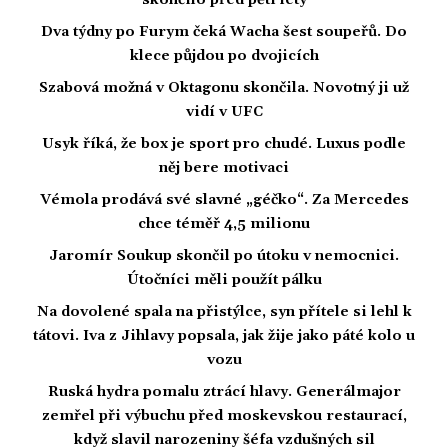
Dva týdny po Furym čeká Wacha šest soupeřů. Do
klece půjdou po dvojicích
Szabová možná v Oktagonu skončila. Novotný ji už
vidí v UFC
Usyk říká, že box je sport pro chudé. Luxus podle
něj bere motivaci
Vémola prodává své slavné „géčko“. Za Mercedes
chce téměř 4,5 milionu
Jaromír Soukup skončil po útoku v nemocnici.
Útočníci měli použít pálku
Na dovolené spala na přistýlce, syn přítele si lehl k
tátovi. Iva z Jihlavy popsala, jak žije jako páté kolo u
vozu
Ruská hydra pomalu ztrácí hlavy. Generálmajor
zemřel při výbuchu před moskevskou restaurací,
když slavil narozeniny šéfa vzdušných sil