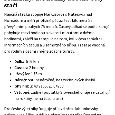
stačí
Naučná stezka spojuje Markušovce s Matejovci nad
Hornádom a měří přibližně pět až šest kilometrů s
převýšením pouhých 75 metrů. Časový odhad se podle zdrojů
pohybuje mezi hodinou a dvaceti minutami a dvěma
hodinami, záleží na tempu a na tom, kolik času strávíte u
informačních tabulí a u samotného hřibu. Trasa je vhodná
pro rodiny s dětmi i méně zdatné turisty.
Délka:
5–6 km
Čas:
cca 2 hodiny
Převýšení:
75 m
Náročnost:
nenáročná, bez technických úseků
GPS hřibu:
48.9165, 20.64988
Vstupné:
žádné (poplatky Slovenského ráje se vztahují
na rokliny, ne na tuto trasu)
Pro české výletníky funguje příjezd přes Jablunkovský
průsmyk na Žilinu a dál po hlavním tahu přes Poprad na