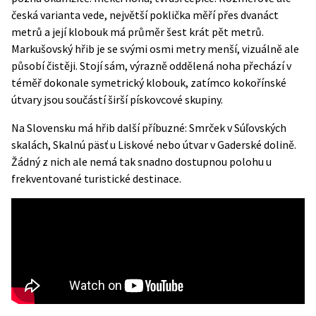
česká varianta vede, největší poklička měří přes dvanáct
metrů a její klobouk má průměr šest krát pět metrů.
Markušovský hřib je se svými osmi metry menší, vizuálně ale
působí čistěji. Stojí sám, výrazně oddělená noha přechází v
téměř dokonale symetrický klobouk, zatímco kokořínské
útvary jsou součástí širší pískovcové skupiny.
Na Slovensku má hřib další příbuzné: Smrček v Súľovských
skalách, Skalnú päsť u Liskové nebo útvar v Gaderské dolině.
Žádný z nich ale nemá tak snadno dostupnou polohu u
frekventované turistické destinace.