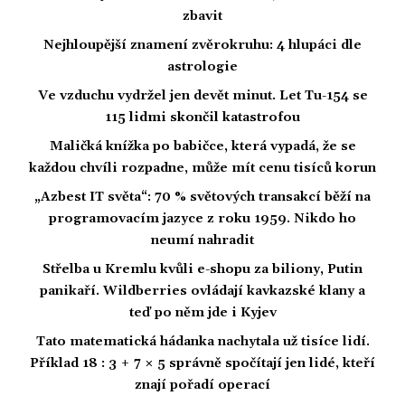
zbavit
Nejhloupější znamení zvěrokruhu: 4 hlupáci dle
astrologie
Ve vzduchu vydržel jen devět minut. Let Tu-154 se
115 lidmi skončil katastrofou
Maličká knížka po babičce, která vypadá, že se
každou chvíli rozpadne, může mít cenu tisíců korun
„Azbest IT světa“: 70 % světových transakcí běží na
programovacím jazyce z roku 1959. Nikdo ho
neumí nahradit
Střelba u Kremlu kvůli e-shopu za biliony, Putin
panikaří. Wildberries ovládají kavkazské klany a
teď po něm jde i Kyjev
Tato matematická hádanka nachytala už tisíce lidí.
Příklad 18 : 3 + 7 × 5 správně spočítají jen lidé, kteří
znají pořadí operací