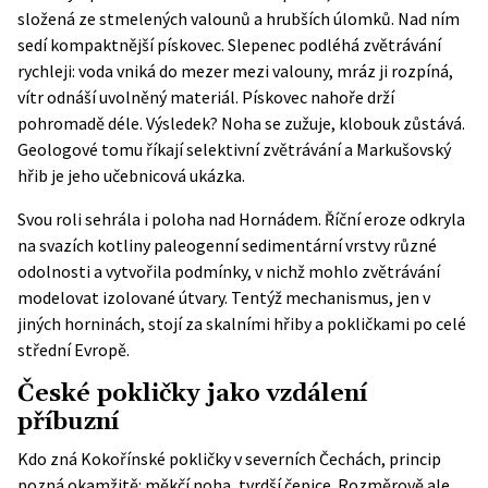
složená ze stmelených valounů a hrubších úlomků. Nad ním
sedí kompaktnější pískovec. Slepenec podléhá zvětrávání
rychleji: voda vniká do mezer mezi valouny, mráz ji rozpíná,
vítr odnáší uvolněný materiál. Pískovec nahoře drží
pohromadě déle. Výsledek? Noha se zužuje, klobouk zůstává.
Geologové tomu říkají selektivní zvětrávání a Markušovský
hřib je jeho učebnicová ukázka.
Svou roli sehrála i poloha nad Hornádem. Říční eroze odkryla
na svazích kotliny paleogenní sedimentární vrstvy různé
odolnosti a vytvořila podmínky, v nichž mohlo zvětrávání
modelovat izolované útvary. Tentýž mechanismus, jen v
jiných horninách, stojí za skalními hřiby a pokličkami po celé
střední Evropě.
České pokličky jako vzdálení
příbuzní
Kdo zná
Kokořínské pokličky
v severních Čechách, princip
pozná okamžitě: měkčí noha, tvrdší čepice. Rozměrově ale