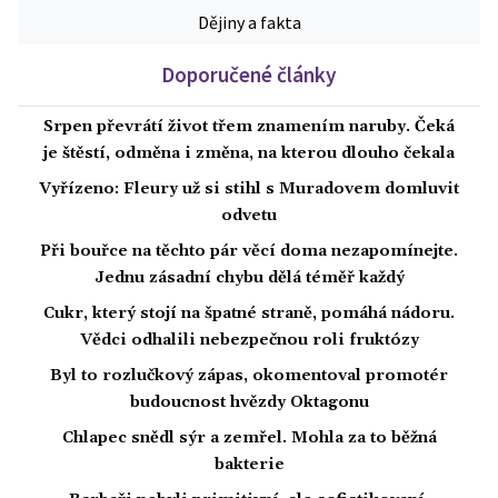
Dějiny a fakta
Doporučené články
Srpen převrátí život třem znamením naruby. Čeká
je štěstí, odměna i změna, na kterou dlouho čekala
Vyřízeno: Fleury už si stihl s Muradovem domluvit
odvetu
Při bouřce na těchto pár věcí doma nezapomínejte.
Jednu zásadní chybu dělá téměř každý
Cukr, který stojí na špatné straně, pomáhá nádoru.
Vědci odhalili nebezpečnou roli fruktózy
Byl to rozlučkový zápas, okomentoval promotér
budoucnost hvězdy Oktagonu
Chlapec snědl sýr a zemřel. Mohla za to běžná
bakterie