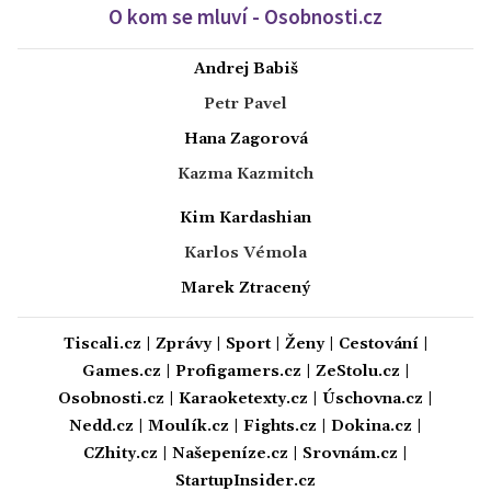
O kom se mluví - Osobnosti.cz
Andrej Babiš
Petr Pavel
Hana Zagorová
Kazma Kazmitch
Kim Kardashian
Karlos Vémola
Marek Ztracený
Tiscali.cz
|
Zprávy
|
Sport
|
Ženy
|
Cestování
|
Games.cz
|
Profigamers.cz
|
ZeStolu.cz
|
Osobnosti.cz
|
Karaoketexty.cz
|
Úschovna.cz
|
Nedd.cz
|
Moulík.cz
|
Fights.cz
|
Dokina.cz
|
CZhity.cz
|
Našepeníze.cz
|
Srovnám.cz
|
StartupInsider.cz