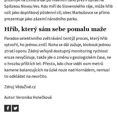
Spišskou Novou Ves. Kdo míří do Slovenského ráje, může hřib
vzít jako doplňkový půldenní cíl;
obec Markušovce
se přímo
prezentuje jako zázemí národního parku.
Hřib, který sám sebe pomalu maže
Paradox selektivního zvětrávání: tentýž proces, který hřib
vytvořil, ho jednou zničí. Noha se dál zužuje, klobouk jednou
ztratí oporu. Žádný veřejně dostupný monitoring rychlost
eroze nevyčísluje, takže jde o změnu v geologickém čase, ne
o hrozbu příštích let. Přesto, kdo chce vidět osm metrů
kamene balancujících na úzké noze nad Hornádem, nemusí
to odkládat na neurčito.
Zdroj:
VědaŽivě.cz
Autor:
Veronika Holečková