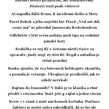
Barbaři nebyli primitivní, ale sofistikovaní.
Historii totiž psali vítězové
AI napadla další firmu. K incidentu došlo u Mety
Pavel Bobek a jeho největší hit: Píseň „Veď mě dál,
cesto má“ se původně jmenovala Rododendron
Odlehčete v létě svým nohám aneb tipy na vzdušné
pánské boty
Krabička za 125 Kč z Actionu ušetří tisíce za
opraváře, jindy stojí 10 000 Kč. Regál s nářadím je
věčně prázdný
Rusko zjistilo, že éra bitevních helikoptér skončila,
a pomalu je vyřazuje. Ukrajinci je proškolili, jak to
nikdy nečekali
Rajčata do limonády? V Itálii je to klasika a chuť
předčí i citrónovku. Stačí 500 g rajčat a jeden citrón
Kvete i v zimě a stačí mu kousek kořínku. Ptačinec
žabinec je noční můra zahrádkářů, dá se ho ale