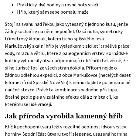
Prakticky: dvě hodiny a rovné boty stačí
Hřib, který sám sebe pomalu maže
Stojí na svahu nad řekou jako vytesaný z jednoho kusu, jenže
žádný sochař se na něm nepodílel. Úzká noha, symetrický
třímetrový klobouk, kolem ticho spišského lesa.
Markušovský skalní hřib je výsledkem tisíciletí trpělivé práce
vody, mrazu a větru, které z
paleogenních vrstev Hornádské
kotliny
vybrousily útvar připomínající obří hřib tak věrně, že
si ho turisté fotí ze všech stran dokola. Přitom nejde o
žádnou odlehlou expedici, z obce Markušovce (necelých deset
kilometrů od Spišské Nové Vsi) k němu dojdete po nenáročné
naučné stezce. Právě ta kombinace snadného přístupu,
čitelné geologie a vizuálního efektu dělá z místa cíl, ke
kterému se lidé vracejí.
Jak příroda vyrobila kamenný hřib
Klíč k pochopení tvaru leží v rozdílné odolnosti dvou vrstev
horniny. Spodní část útvaru tvoří slepenec, usazená hornina