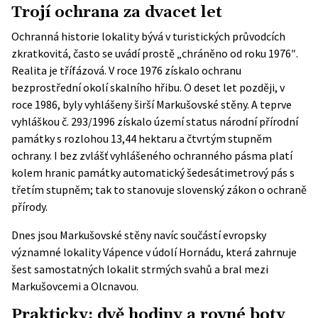
Trojí ochrana za dvacet let
Ochranná historie lokality bývá v turistických průvodcích
zkratkovitá, často se uvádí prostě „chráněno od roku 1976″.
Realita je třífázová. V roce 1976 získalo ochranu
bezprostřední okolí skalního hřibu. O deset let později, v
roce 1986, byly vyhlášeny širší Markušovské stěny. A teprve
vyhláškou č. 293/1996 získalo území status
národní přírodní
památky
s rozlohou 13,44 hektaru a čtvrtým stupněm
ochrany. I bez zvlášť vyhlášeného ochranného pásma platí
kolem hranic památky automatický šedesátimetrový pás s
třetím stupněm; tak to stanovuje slovenský zákon o ochraně
přírody.
Dnes jsou Markušovské stěny navíc součástí evropsky
významné lokality Vápence v údolí Hornádu, která zahrnuje
šest samostatných lokalit strmých svahů a bral mezi
Markušovcemi a Olcnavou.
Prakticky: dvě hodiny a rovné boty