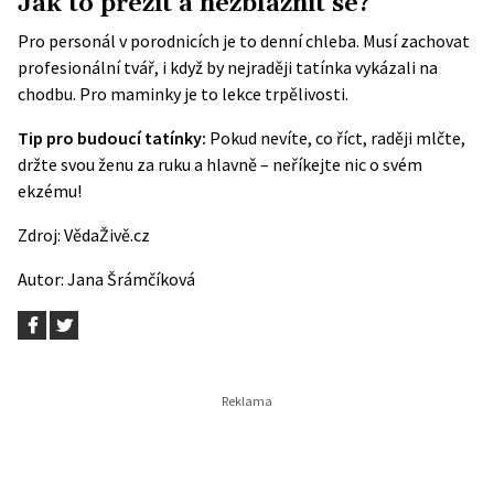
Jak to přežít a nezbláznit se?
Pro personál v porodnicích je to denní chleba. Musí zachovat
profesionální tvář, i když by nejraději tatínka vykázali na
chodbu. Pro maminky je to lekce trpělivosti.
Tip pro budoucí tatínky:
Pokud nevíte, co říct, raději mlčte,
držte svou ženu za ruku a hlavně – neříkejte nic o svém
ekzému!
Zdroj:
VědaŽivě.cz
Autor:
Jana Šrámčíková