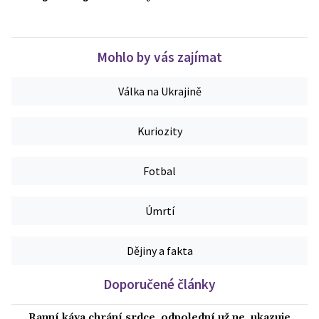
Mohlo by vás zajímat
Válka na Ukrajině
Kuriozity
Fotbal
Úmrtí
Dějiny a fakta
Doporučené články
Ranní káva chrání srdce, odpolední už ne, ukazuje