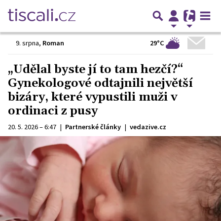
29°C
9. srpna
,
Roman
„Udělal byste jí to tam hezčí?“
Gynekologové odtajnili největší
bizáry, které vypustili muži v
ordinaci z pusy
20. 5. 2026 – 6:47
|
Partnerské články
|
vedazive.cz