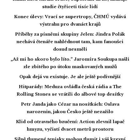
studie čtyřiceti tisíc lidí
Konec úlevy: Vrací se supertropy, ČHMÚ vydává
výstrahu pro dvanáct krajů
Příběhy za písněmi skupiny Jelen: Jindra Polák
nechává čtenáře nahlédnout tam, kam fanoušci
dosud nesměli
„Až mi ho skoro bylo líto." Jaromíra Soukupa našli
zle zbitého po útoku maskovaných mužů
Opak dejá vu existuje. Je ale ještě podivnější
Hitparády: Meduza ovládla česká rádia a The
Rolling Stones se vrátili do albové top desítky
Petr Janda jako Cézar na nosítkách: Oslava
narozenin, jakou Česko ještě nezažilo
Klid od otravného bzučení: Action zlevnil lapač
hmyzu, vyčistí dvacet metrů prostoru
Silně tlumené tenisky mohou tlumit i váš krevní