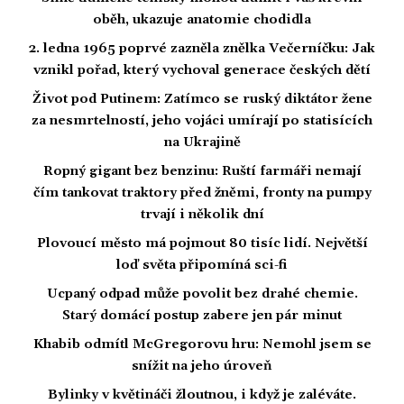
oběh, ukazuje anatomie chodidla
2. ledna 1965 poprvé zazněla znělka Večerníčku: Jak
vznikl pořad, který vychoval generace českých dětí
Život pod Putinem: Zatímco se ruský diktátor žene
za nesmrtelností, jeho vojáci umírají po statisících
na Ukrajině
Ropný gigant bez benzinu: Ruští farmáři nemají
čím tankovat traktory před žněmi, fronty na pumpy
trvají i několik dní
Plovoucí město má pojmout 80 tisíc lidí. Největší
loď světa připomíná sci-fi
Ucpaný odpad může povolit bez drahé chemie.
Starý domácí postup zabere jen pár minut
Khabib odmítl McGregorovu hru: Nemohl jsem se
snížit na jeho úroveň
Bylinky v květináči žloutnou, i když je zaléváte.