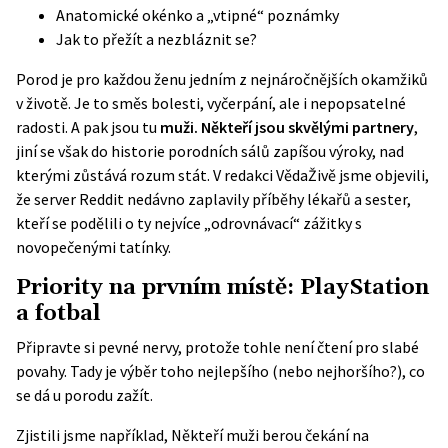
Anatomické okénko a „vtipné“ poznámky
Jak to přežít a nezbláznit se?
Porod je pro každou ženu jedním z nejnáročnějších okamžiků
v životě. Je to směs bolesti, vyčerpání, ale i nepopsatelné
radosti. A pak jsou tu
muži. Někteří jsou skvělými partnery
,
jiní se však do historie porodních sálů zapíšou výroky, nad
kterými zůstává rozum stát. V redakci VědaŽivě jsme objevili,
že server Reddit nedávno zaplavily příběhy lékařů a sester,
kteří se podělili o ty nejvíce „odrovnávací“ zážitky s
novopečenými tatínky.
Priority na prvním místě: PlayStation
a fotbal
Připravte si pevné nervy, protože tohle není čtení pro slabé
povahy. Tady je výběr toho nejlepšího (nebo nejhoršího?), co
se dá u porodu zažít.
Zjistili jsme například, Někteří muži berou čekání na