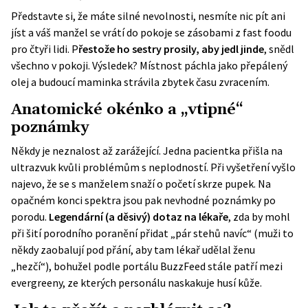
Představte si, že máte silné nevolnosti, nesmíte nic pít ani
jíst a váš manžel se vrátí do pokoje se zásobami z fast foodu
pro čtyři lidi. P
řestože ho sestry prosily, aby jedl jinde
, snědl
všechno v pokoji. Výsledek? Místnost páchla jako přepálený
olej a budoucí maminka strávila zbytek času zvracením.
Anatomické okénko a „vtipné“
poznámky
Někdy je neznalost až zarážející. Jedna pacientka přišla na
ultrazvuk kvůli problémům s neplodností. Při vyšetření vyšlo
najevo, že se s manželem snaží o početí skrze pupek. Na
opačném konci spektra jsou pak nevhodné poznámky po
porodu.
Legendární (a děsivý) dotaz na lékaře
, zda by mohl
při šití porodního poranění přidat „pár stehů navíc“ (muži to
někdy zaobalují pod přání, aby tam lékař udělal ženu
„hezčí“), bohužel podle portálu
BuzzFeed
stále patří mezi
evergreeny, ze kterých personálu naskakuje husí kůže.