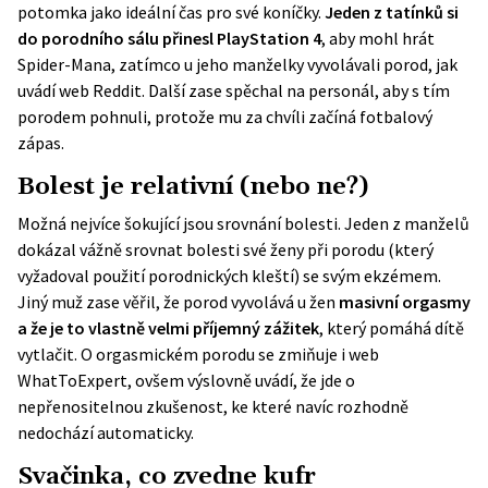
potomka jako ideální čas pro své koníčky.
Jeden z tatínků si
do porodního sálu přinesl PlayStation 4
, aby mohl hrát
Spider-Mana, zatímco u jeho manželky vyvolávali porod, jak
uvádí web
Reddit
. Další zase spěchal na personál, aby s tím
porodem pohnuli, protože mu za chvíli začíná fotbalový
zápas.
Bolest je relativní (nebo ne?)
Možná nejvíce šokující jsou srovnání bolesti. Jeden z manželů
dokázal vážně srovnat bolesti své ženy při porodu (který
vyžadoval použití porodnických kleští) se svým ekzémem.
Jiný muž zase věřil, že porod vyvolává u žen
masivní orgasmy
a že je to vlastně velmi příjemný zážitek
, který pomáhá dítě
vytlačit. O orgasmickém porodu se zmiňuje i web
WhatToExpert
, ovšem výslovně uvádí, že jde o
nepřenositelnou zkušenost, ke které navíc rozhodně
nedochází automaticky.
Svačinka, co zvedne kufr