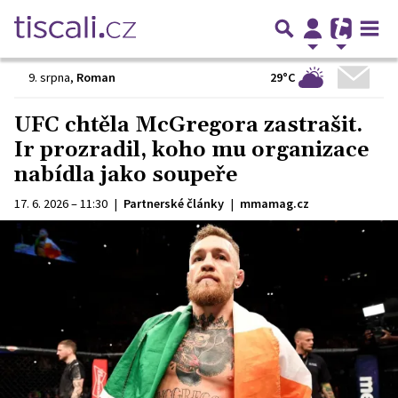
29°C
9. srpna
,
Roman
UFC chtěla McGregora zastrašit.
Ir prozradil, koho mu organizace
nabídla jako soupeře
17. 6. 2026 – 11:30
|
Partnerské články
|
mmamag.cz