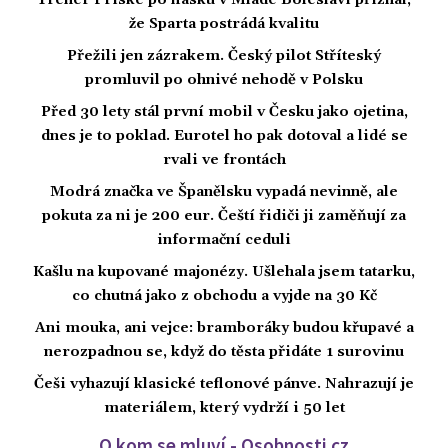
Trenér Priske po fiasku v Mladé Boleslavi přiznal,
že Sparta postrádá kvalitu
Přežili jen zázrakem. Český pilot Stříteský
promluvil po ohnivé nehodě v Polsku
Před 30 lety stál první mobil v Česku jako ojetina,
dnes je to poklad. Eurotel ho pak dotoval a lidé se
rvali ve frontách
Modrá značka ve Španělsku vypadá nevinně, ale
pokuta za ni je 200 eur. Čeští řidiči ji zaměňují za
informační ceduli
Kašlu na kupované majonézy. Ušlehala jsem tatarku,
co chutná jako z obchodu a vyjde na 30 Kč
Ani mouka, ani vejce: bramboráky budou křupavé a
nerozpadnou se, když do těsta přidáte 1 surovinu
Češi vyhazují klasické teflonové pánve. Nahrazují je
materiálem, který vydrží i 50 let
O kom se mluví - Osobnosti.cz