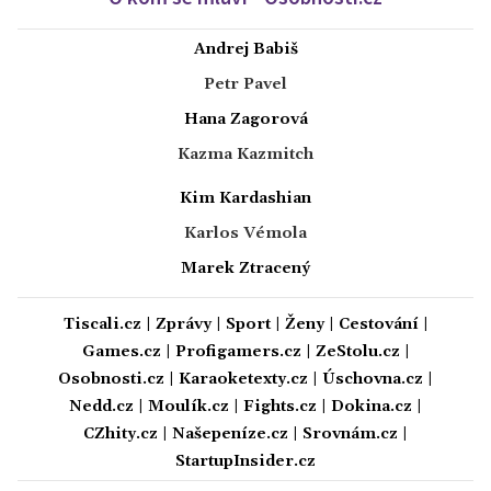
Andrej Babiš
Petr Pavel
Hana Zagorová
Kazma Kazmitch
Kim Kardashian
Karlos Vémola
Marek Ztracený
Tiscali.cz
|
Zprávy
|
Sport
|
Ženy
|
Cestování
|
Games.cz
|
Profigamers.cz
|
ZeStolu.cz
|
Osobnosti.cz
|
Karaoketexty.cz
|
Úschovna.cz
|
Nedd.cz
|
Moulík.cz
|
Fights.cz
|
Dokina.cz
|
CZhity.cz
|
Našepeníze.cz
|
Srovnám.cz
|
StartupInsider.cz