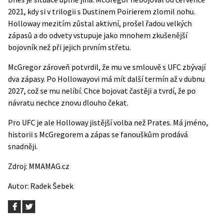
2021, kdy si v trilogii s Dustinem Poirierem zlomil nohu.
Holloway mezitím zůstal aktivní, prošel řadou velkých
zápasů a do odvety vstupuje jako mnohem zkušenější
bojovník než při jejich prvním střetu.
McGregor zároveň potvrdil, že mu ve smlouvě s UFC zbývají
dva zápasy. Po Hollowayovi má mít další termín až v dubnu
2027, což se mu nelíbí. Chce bojovat častěji a tvrdí, že po
návratu nechce znovu dlouho čekat.
Pro UFC je ale Holloway jistější volba než Prates. Má jméno,
historii s McGregorem a zápas se fanouškům prodává
snadněji.
Zdroj:
MMAMAG.cz
Autor:
Radek Šebek