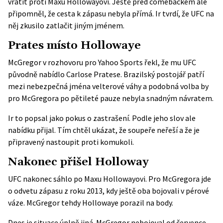
vrátit proti Maxu Hollowayovi. Ještě před comebackem ale
připomněl, že cesta k zápasu nebyla přímá. Ir tvrdí, že UFC na
něj zkusilo zatlačit jiným jménem.
Prates místo Hollowaye
McGregor v
rozhovoru pro Yahoo Sports
řekl, že mu UFC
původně nabídlo Carlose Pratese. Brazilský postojář patří
mezi nebezpečná jména velterové váhy a podobná volba by
pro McGregora po pětileté pauze nebyla snadným návratem.
Ir to popsal jako pokus o zastrašení. Podle jeho slov ale
nabídku přijal. Tím chtěl ukázat, že soupeře neřeší a že je
připravený nastoupit proti komukoli.
Nakonec přišel Holloway
UFC nakonec sáhlo po Maxu Hollowayovi. Pro McGregora jde
o odvetu zápasu z roku 2013, kdy ještě oba bojovali v pérové
váze. McGregor tehdy Hollowaye porazil na body.
Dnes je situace úplně jiná. McGregor nebojoval od července