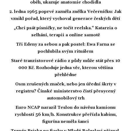
oběh, ukazuje anatomie chodidla
2. ledna 1965 poprvé zazněla znělka Večerníčku: Jak
vznikl pořad, který vychoval generace českých dětí
„Chci psát písničky, ne točit reelska.“ Katarzia o
selhání, terapii a online samotě
Tři Edeny za sebou a pak postel: Ewa Farna se
pochlubila svým rituálem
Staré tranzistorové rádio z půdy může stát přes 10
000 Kč. Rozhoduje jedna věc, kterou většina
přehlédne
Osm zrušených značek, nebo jen úřední škrty v
registru? Čínské ministerstvo čistí přesycený
automobilový trh
Euro NCAP narazil Teslou do návěsu kamionu
rychlostí 56 km/h. Konstrukce přeřízla kabinu,
figurína neměla šanci