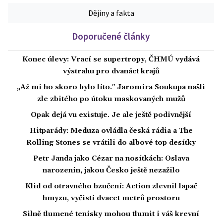
Dějiny a fakta
Doporučené články
Konec úlevy: Vrací se supertropy, ČHMÚ vydává
výstrahu pro dvanáct krajů
„Až mi ho skoro bylo líto." Jaromíra Soukupa našli
zle zbitého po útoku maskovaných mužů
Opak dejá vu existuje. Je ale ještě podivnější
Hitparády: Meduza ovládla česká rádia a The
Rolling Stones se vrátili do albové top desítky
Petr Janda jako Cézar na nosítkách: Oslava
narozenin, jakou Česko ještě nezažilo
Klid od otravného bzučení: Action zlevnil lapač
hmyzu, vyčistí dvacet metrů prostoru
Silně tlumené tenisky mohou tlumit i váš krevní