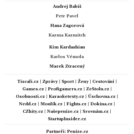
Andrej Babiš
Petr Pavel
Hana Zagorová
Kazma Kazmitch
Kim Kardashian
Karlos Vémola
Marek Ztracený
Tiscali.cz
|
Zprávy
|
Sport
|
Ženy
|
Cestování
|
Games.cz
|
Profigamers.cz
|
ZeStolu.cz
|
Osobnosti.cz
|
Karaoketexty.cz
|
Úschovna.cz
|
Nedd.cz
|
Moulík.cz
|
Fights.cz
|
Dokina.cz
|
CZhity.cz
|
Našepeníze.cz
|
Srovnám.cz
|
StartupInsider.cz
Partneři:
Peníze.cz