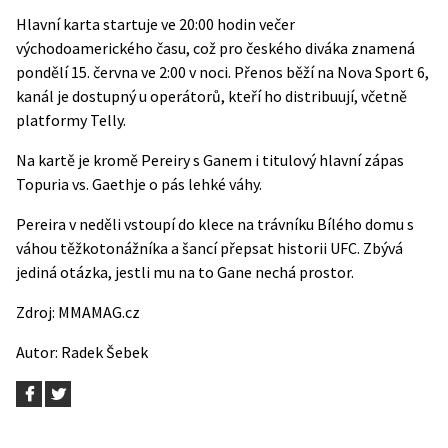
Hlavní karta startuje ve 20:00 hodin večer
východoamerického času, což pro českého diváka znamená
pondělí 15. června ve 2:00 v noci. Přenos běží na
Nova Sport 6
,
kanál je dostupný u operátorů, kteří ho distribuují, včetně
platformy Telly.
Na kartě je kromě Pereiry s Ganem i titulový hlavní zápas
Topuria vs. Gaethje o pás lehké váhy.
Pereira v neděli vstoupí do klece na trávníku Bílého domu s
váhou těžkotonážníka a šancí přepsat historii UFC. Zbývá
jediná otázka, jestli mu na to Gane nechá prostor.
Zdroj:
MMAMAG.cz
Autor:
Radek Šebek