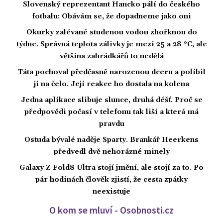
Slovenský reprezentant Hancko pálí do českého
fotbalu: Obávám se, že dopadneme jako oni
Okurky zalévané studenou vodou zhořknou do
týdne. Správná teplota zálivky je mezi 25 a 28 °C, ale
většina zahrádkářů to nedělá
Táta pochoval předčasně narozenou dceru a políbil
ji na čelo. Její reakce ho dostala na kolena
Jedna aplikace slibuje slunce, druhá déšť. Proč se
předpovědi počasí v telefonu tak liší a která má
pravdu
Ostuda bývalé naděje Sparty. Brankář Heerkens
předvedl dvě nehorázné minely
Galaxy Z Fold8 Ultra stojí jmění, ale stojí za to. Po
pár hodinách člověk zjistí, že cesta zpátky
neexistuje
O kom se mluví - Osobnosti.cz