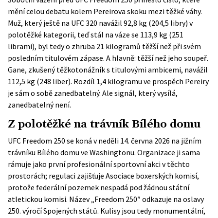
mění celou debatu kolem Pereirova skoku mezi těžké váhy.
Muž, který ještě na UFC 320 navážil 92,8 kg (204,5 libry) v
polotěžké kategorii, teď stál na váze se 113,9 kg (251
librami), byl tedy o zhruba 21 kilogramů těžší než při svém
posledním titulovém zápase. A hlavně: těžší než jeho soupeř.
Gane, zkušený těžkotonážník s titulovými ambicemi, navážil
112,5 kg (248 liber). Rozdíl 1,4 kilogramu ve prospěch Pereiry
je sám o sobě zanedbatelný. Ale signál, který vysílá,
zanedbatelný není.
Z polotěžké na trávník Bílého domu
UFC Freedom 250 se koná v neděli 14. června 2026 na jižním
trávníku Bílého domu ve Washingtonu. Organizace ji sama
rámuje jako první profesionální sportovní akci v těchto
prostorách; regulaci zajišťuje Asociace boxerských komisí,
protože federální pozemek nespadá pod žádnou státní
atletickou komisi. Název „Freedom 250″ odkazuje na oslavy
250. výročí Spojených států. Kulisy jsou tedy monumentální,