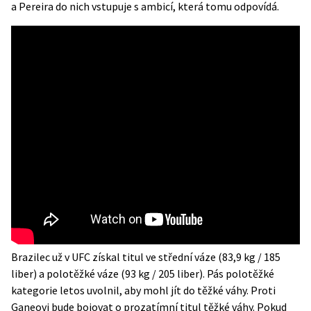
a Pereira do nich vstupuje s ambicí, která tomu odpovídá.
Brazilec už v UFC získal titul ve střední váze (83,9 kg / 185
liber) a polotěžké váze (93 kg / 205 liber). Pás polotěžké
kategorie letos uvolnil, aby mohl jít do těžké váhy. Proti
Ganeovi bude bojovat o prozatímní titul těžké váhy. Pokud