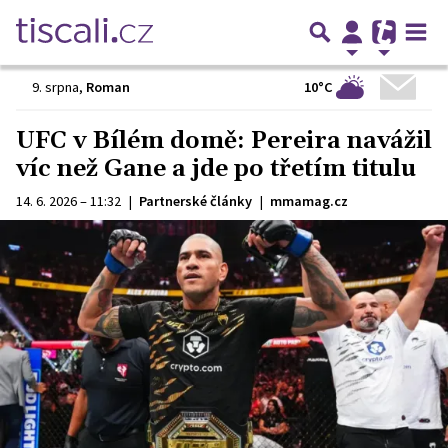
10°C
9. srpna
,
Roman
UFC v Bílém domě: Pereira navážil
víc než Gane a jde po třetím titulu
14. 6. 2026 – 11:32
|
Partnerské články
|
mmamag.cz