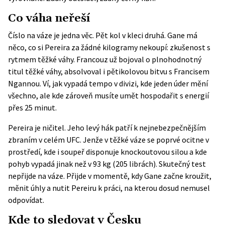
Co váha neřeší
Číslo na váze je jedna věc. Pět kol v kleci druhá. Gane má
něco, co si Pereira za žádné kilogramy nekoupí: zkušenost s
rytmem těžké váhy. Francouz už bojoval o plnohodnotný
titul těžké váhy, absolvoval i pětikolovou bitvu s Francisem
Ngannou. Ví, jak vypadá tempo v divizi, kde jeden úder mění
všechno, ale kde zároveň musíte umět hospodařit s energií
přes 25 minut.
Pereira je ničitel. Jeho levý hák patří k nejnebezpečnějším
zbraním v celém UFC. Jenže v těžké váze se poprvé ocitne v
prostředí, kde i soupeř disponuje knockoutovou silou a kde
pohyb vypadá jinak než v 93 kg (205 librách). Skutečný test
nepřijde na váze. Přijde v momentě, kdy Gane začne kroužit,
měnit úhly a nutit Pereiru k práci, na kterou dosud nemusel
odpovídat.
Kde to sledovat v Česku