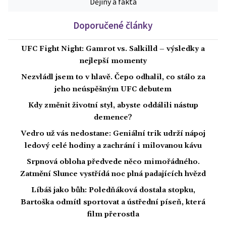
Dějiny a fakta
Doporučené články
UFC Fight Night: Gamrot vs. Salkilld – výsledky a
nejlepší momenty
Nezvládl jsem to v hlavě. Čepo odhalil, co stálo za
jeho neúspěšným UFC debutem
Kdy změnit životní styl, abyste oddálili nástup
demence?
Vedro už vás nedostane: Geniální trik udrží nápoj
ledový celé hodiny a zachrání i milovanou kávu
Srpnová obloha předvede něco mimořádného.
Zatmění Slunce vystřídá noc plná padajících hvězd
Líbáš jako bůh: Poledňáková dostala stopku,
Bartoška odmítl sportovat a ústřední píseň, která
film přerostla