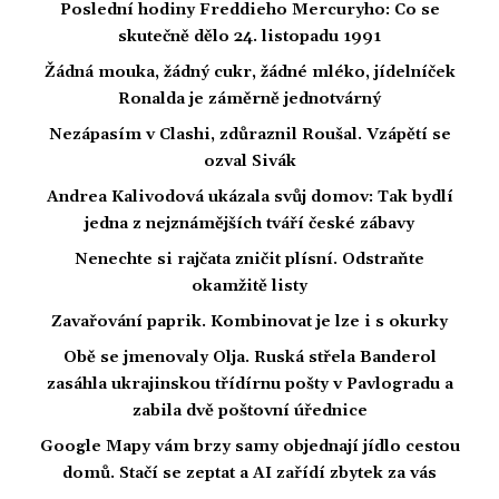
Poslední hodiny Freddieho Mercuryho: Co se
skutečně dělo 24. listopadu 1991
Žádná mouka, žádný cukr, žádné mléko, jídelníček
Ronalda je záměrně jednotvárný
Nezápasím v Clashi, zdůraznil Roušal. Vzápětí se
ozval Sivák
Andrea Kalivodová ukázala svůj domov: Tak bydlí
jedna z nejznámějších tváří české zábavy
Nenechte si rajčata zničit plísní. Odstraňte
okamžitě listy
Zavařování paprik. Kombinovat je lze i s okurky
Obě se jmenovaly Olja. Ruská střela Banderol
zasáhla ukrajinskou třídírnu pošty v Pavlogradu a
zabila dvě poštovní úřednice
Google Mapy vám brzy samy objednají jídlo cestou
domů. Stačí se zeptat a AI zařídí zbytek za vás