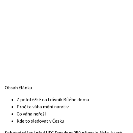
Obsah článku
Z polotěžké na trávník Bílého domu
Proč ta váha mění narativ
Co váha neřeší
Kde to sledovat v Česku
Sobotní vážení před UFC Freedom 250 přineslo číslo, které