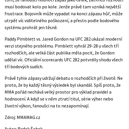
musí bodovat kolo po kole. Jenže právě tam vzniká největší
frustrace. Bojovník může vypadat na konci zápasu hůř, může
utrpět víc viditelného poškození, a přesto podle bodového
systému prohrát jen těsně.
Paddy Pimblett vs. Jared Gordon na UFC 282 ukázal moderní
verzi stejného problému. Pimblett vyhrál 29-28 u všech tří
rozhodčích, ale velká část publika měla pocit, že Gordon
udělal víc.
Oficiální scorecards UFC 282
potvrdily shodu všech
tří bodových sudích.
Právě tyhle zápasy udržují debatu o rozhodčích při životě. Ne
proto, že by každý těsný výsledek byl skandál. Spíš proto, že
MMA pořád nechává velký prostor pro výklad pravidel a
hodnocení. A když se v něm ztratí titul, série výher nebo
životní výkon, fanoušci na to nezapomínají.
Zdroj:
MMAMAG.cz
Autor:
Radek Šebek