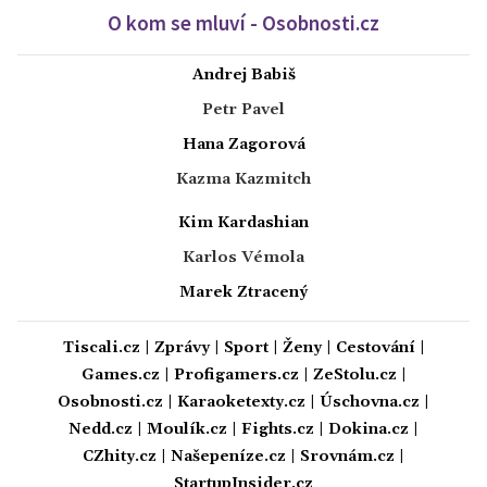
O kom se mluví - Osobnosti.cz
Andrej Babiš
Petr Pavel
Hana Zagorová
Kazma Kazmitch
Kim Kardashian
Karlos Vémola
Marek Ztracený
Tiscali.cz
|
Zprávy
|
Sport
|
Ženy
|
Cestování
|
Games.cz
|
Profigamers.cz
|
ZeStolu.cz
|
Osobnosti.cz
|
Karaoketexty.cz
|
Úschovna.cz
|
Nedd.cz
|
Moulík.cz
|
Fights.cz
|
Dokina.cz
|
CZhity.cz
|
Našepeníze.cz
|
Srovnám.cz
|
StartupInsider.cz