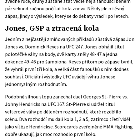
zvedne ruce, druhý zůstane stát vedle něj a fanoušci během
pár sekund začnou počítat kola znovu. Někdy jde o těsný
zápas, jindy o výsledek, který se do debaty vrací i po letech.
Jones, GSP a ztracená kola
Jedním z nejčastěji zmiňovaných příkladů zůstává zápas Jon
Jones vs. Dominick Reyes na UFC 247. Jones obhájil titul
polotěžké váhy na body, dvě karty zněly 48-47 a jedna
dokonce 49-46 pro šampiona. Reyes přitom po zápase tvrdil,
že vyhrál první tři kola, a velká část fanoušků s ním dodnes
souhlasí.
Oficiální výsledky UFC
uvádějí výhru Jonese
jednomyslným rozhodnutím.
Podobně silnou stopu zanechal duel Georges St-Pierre vs.
Johny Hendricks na UFC 167. St-Pierre si udržel titul
velterové váhy po děleném rozhodnutí, které rozdělilo
scénu. Dva rozhodčí mu dali kola 1, 3 a 5, zatímco třetí viděl
jako vítěze Hendrickse.
Scorecards zveřejněné MMA Fighting
dobře ukazují, jak moc rozhodlo první kolo.