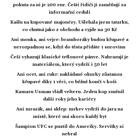
pokuta za ni je 200 eur. Čeští řidiči ji zaměňují za
informační ceduli
Kašlu na kupované majonézy. Ušlehala jsem tatarku,
co chutná jako z obchodu a vyjde na 30 Kč
Ani mouka, ani vejce: bramboráky budou křupavé a
nerozpadnou se, když do těsta přidáte 1 surovinu
Češi vyhazují klasické teflonové pánve. Nahrazují je
materiálem, který vydrží i 50 let
Ani ocet, ani cukr: nakládané okurky zůstanou
křupavé díky 1 věci, co běžně končí v koši
Kamaru Usman vládl velteru. Jeden kop změnil
další roky jeho kariéry
Ani mrazák, ani sklep: mrkev vydrží do jara na
místě, které má skoro každý byt
Šampion UFC se pustil do Ameriky. Servítky si
nebral