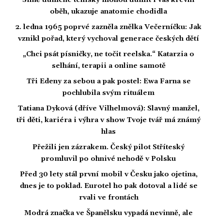
Silně tlumené tenisky mohou tlumit i váš krevní
oběh, ukazuje anatomie chodidla
2. ledna 1965 poprvé zazněla znělka Večerníčku: Jak
vznikl pořad, který vychoval generace českých dětí
„Chci psát písničky, ne točit reelska.“ Katarzia o
selhání, terapii a online samotě
Tři Edeny za sebou a pak postel: Ewa Farna se
pochlubila svým rituálem
Tatiana Dyková (dříve Vilhelmová): Slavný manžel,
tři děti, kariéra i výhra v show Tvoje tvář má známý
hlas
Přežili jen zázrakem. Český pilot Stříteský
promluvil po ohnivé nehodě v Polsku
Před 30 lety stál první mobil v Česku jako ojetina,
dnes je to poklad. Eurotel ho pak dotoval a lidé se
rvali ve frontách
Modrá značka ve Španělsku vypadá nevinně, ale