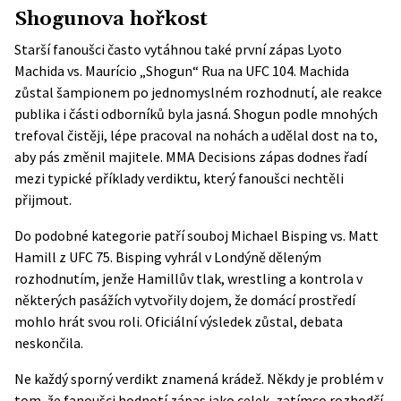
Shogunova hořkost
Starší fanoušci často vytáhnou také první zápas Lyoto
Machida vs. Maurício „Shogun“ Rua na UFC 104. Machida
zůstal šampionem po jednomyslném rozhodnutí, ale reakce
publika i části odborníků byla jasná. Shogun podle mnohých
trefoval čistěji, lépe pracoval na nohách a udělal dost na to,
aby pás změnil majitele.
MMA Decisions
zápas dodnes řadí
mezi typické příklady verdiktu, který fanoušci nechtěli
přijmout.
Do podobné kategorie patří souboj Michael Bisping vs. Matt
Hamill z UFC 75. Bisping vyhrál v Londýně děleným
rozhodnutím, jenže Hamillův tlak, wrestling a kontrola v
některých pasážích vytvořily dojem, že domácí prostředí
mohlo hrát svou roli. Oficiální výsledek zůstal, debata
neskončila.
Ne každý sporný verdikt znamená krádež. Někdy je problém v
tom, že fanoušci hodnotí zápas jako celek, zatímco rozhodčí