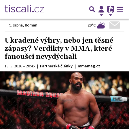
29°C
9. srpna
,
Roman
Ukradené výhry, nebo jen těsné
zápasy? Verdikty v MMA, které
fanoušci nevydýchali
13. 5. 2026 – 20:45
|
Partnerské články
|
mmamag.cz