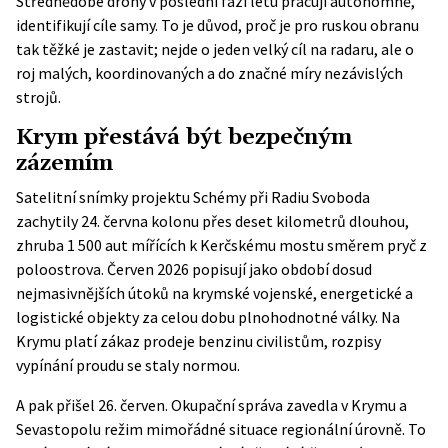
Střednědobé drony v poslední fázi letu pracují autonomně,
identifikují cíle samy. To je důvod, proč je pro ruskou obranu
tak těžké je zastavit; nejde o jeden velký cíl na radaru, ale o
roj malých, koordinovaných a do značné míry nezávislých
strojů.
Krym přestává být bezpečným
zázemím
Satelitní snímky projektu Schémy při Radiu Svoboda
zachytily 24. června kolonu přes deset kilometrů dlouhou,
zhruba 1 500 aut mířících k Kerčskému mostu směrem pryč z
poloostrova. Červen 2026 popisují jako období dosud
nejmasivnějších útoků na krymské vojenské, energetické a
logistické objekty za celou dobu plnohodnotné války. Na
Krymu platí zákaz prodeje benzinu civilistům, rozpisy
vypínání proudu se staly normou.
A pak přišel 26. červen. Okupační správa zavedla v Krymu a
Sevastopolu
režim mimořádné situace
regionální úrovně. To