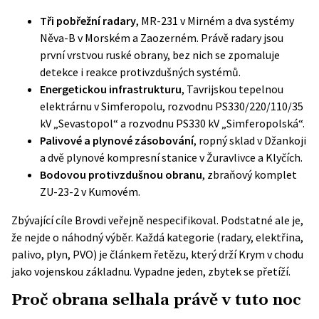
Tři pobřežní radary
, MR-231 v Mirném a dva systémy
Něva-B v Morském a Zaozerném. Právě radary jsou
první vrstvou ruské obrany, bez nich se zpomaluje
detekce i reakce protivzdušných systémů.
Energetickou infrastrukturu
, Tavrijskou tepelnou
elektrárnu v Simferopolu, rozvodnu PS330/220/110/35
kV „Sevastopol“ a rozvodnu PS330 kV „Simferopolská“.
Palivové a plynové zásobování
, ropný sklad v Džankoji
a dvě plynové kompresní stanice v Žuravlivce a Klyčích.
Bodovou protivzdušnou obranu
, zbraňový komplet
ZU-23-2 v Kumovém.
Zbývající cíle Brovdi veřejně nespecifikoval. Podstatné ale je,
že nejde o náhodný výběr. Každá kategorie (radary, elektřina,
palivo, plyn, PVO) je článkem řetězu, který drží Krym v chodu
jako vojenskou základnu. Vypadne jeden, zbytek se přetíží.
Proč obrana selhala právě v tuto noc