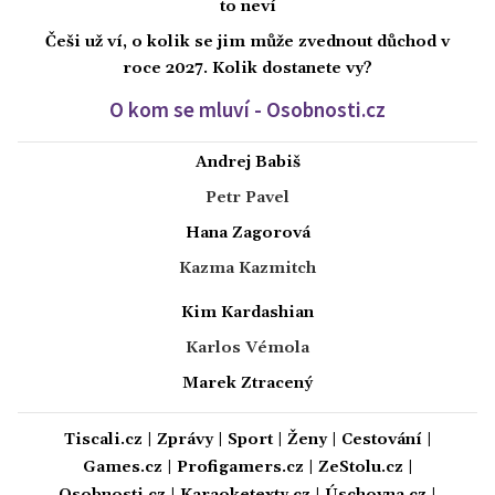
to neví
Češi už ví, o kolik se jim může zvednout důchod v
roce 2027. Kolik dostanete vy?
O kom se mluví - Osobnosti.cz
Andrej Babiš
Petr Pavel
Hana Zagorová
Kazma Kazmitch
Kim Kardashian
Karlos Vémola
Marek Ztracený
Tiscali.cz
|
Zprávy
|
Sport
|
Ženy
|
Cestování
|
Games.cz
|
Profigamers.cz
|
ZeStolu.cz
|