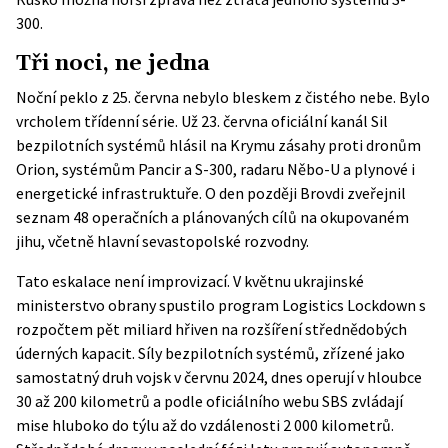
300.
Tři noci, ne jedna
Noční peklo z 25. června nebylo bleskem z čistého nebe. Bylo
vrcholem třídenní série. Už 23. června oficiální kanál Sil
bezpilotních systémů hlásil na Krymu zásahy proti dronům
Orion, systémům Pancir a S-300, radaru Něbo-U a plynové i
energetické infrastruktuře. O den později Brovdi zveřejnil
seznam 48 operačních a plánovaných cílů na okupovaném
jihu, včetně hlavní sevastopolské rozvodny.
Tato eskalace není improvizací. V květnu ukrajinské
ministerstvo obrany spustilo program
Logistics Lockdown
s
rozpočtem pět miliard hřiven na rozšíření střednědobých
úderných kapacit. Síly bezpilotních systémů, zřízené jako
samostatný druh vojsk v červnu 2024, dnes operují v hloubce
30 až 200 kilometrů a podle oficiálního webu SBS zvládají
mise hluboko do týlu až do vzdálenosti 2 000 kilometrů.