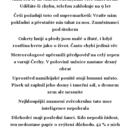
Uděláte-li chybu, telefon zablokuje na 9 let
Češi požadují toto od supermarketů: Vraťte nám
pokladní a přestaňte nás tahat za nos. Zaměstnanci
pod útokem
Cukety hnijí a plody jsou malé a žluté, i když
rostlina kvete jako o život. Často chybí jediná věc
Meteorologové upřesnili předpověď na celý srpen
a varují Čechy. V polovině měsíce nastane drsný
obrat
Uprostřed namibijské pouště stojí luxusní město.
Písek už zaplnil jeho domy i taneční sál, s dronem
sem ale nesmíte
Nejhloupější znamení zvěrokruhu: tato moc
inteligence nepobrala
Důchodci mají poslední šanci. Kdo nepodá žádost,
ten nedostane papír o zvýšení důchodu. 42 % z nich