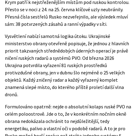
Krym patří k nejstřeženějším místům pod ruskou kontrolou.
Přesto se v noci z 24. na 25. června klíčové uzly neubránily.
Přesná čísla sestřelů Rusko nezveřejnilo, ale výsledek mluví
sám: 38 potvrzených zásahů a ranní výpadky v síti.
Vysvětlení nabízí samotná logika útoku. Ukrajinské
ministerstvo obrany
otevřeně popisuje, že jednou z hlavních
priorit takzvaných střednědobých úderných operací je právě
ničení ruských radarů a systémů PVO. Od března 2026
Ukrajina potvrdila vyřazení 81 ruských prostředků
protivzdušné obrany, jen v dubnu šlo nejméně o 25 velkých
objektů. Každý zničený radar a každý vyřazený komplet
znamená slepé místo, do kterého příště proletí další vlna
dronů.
Formulováno opatrně: nejde o absolutní kolaps ruské PVO na
celém poloostrově. Jde o to, že v konkrétním nočním okně
obrana nedokázala ochránit to nejdůležitější, tedy
energetiku, palivo a vlastní oči v podobě radarů. A to je pro
Rusko možná horší zpráva než ztráta jednoho systému S-