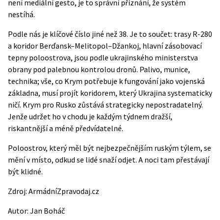
není mediální gesto, je to správní přiznání, že systém
nestíhá.
Podle nás je klíčové číslo jiné než 38. Je to součet: trasy R-280
a koridor Berďansk–Melitopol–Džankoj, hlavní zásobovací
tepny poloostrova, jsou podle ukrajinského ministerstva
obrany pod palebnou kontrolou dronů. Palivo, munice,
technika; vše, co Krym potřebuje k fungování jako vojenská
základna, musí projít koridorem, který Ukrajina systematicky
ničí. Krym pro Rusko zůstává strategicky nepostradatelný.
Jenže udržet ho v chodu je každým týdnem dražší,
riskantnější a méně předvídatelné.
Poloostrov, který měl být nejbezpečnějším ruským týlem, se
mění v místo, odkud se lidé snaží odjet. A noci tam přestávají
být klidné.
Zdroj:
ArmádníZpravodaj.cz
Autor:
Jan Boháč