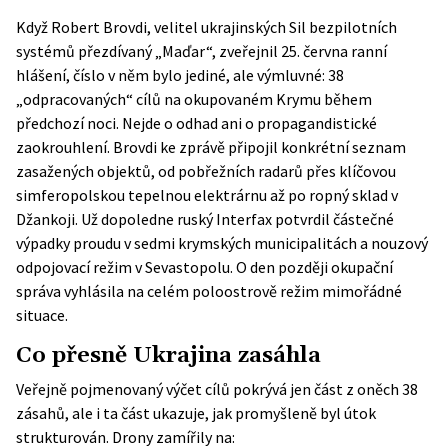
Když Robert Brovdi, velitel ukrajinských Sil bezpilotních
systémů přezdívaný „Maďar“, zveřejnil 25. června ranní
hlášení, číslo v něm bylo jediné, ale výmluvné: 38
„odpracovaných“ cílů na okupovaném Krymu během
předchozí noci. Nejde o odhad ani o propagandistické
zaokrouhlení. Brovdi ke zprávě připojil konkrétní seznam
zasažených objektů, od pobřežních radarů přes klíčovou
simferopolskou tepelnou elektrárnu až po ropný sklad v
Džankoji. Už dopoledne ruský
Interfax
potvrdil částečné
výpadky proudu v sedmi krymských municipalitách a nouzový
odpojovací režim v Sevastopolu. O den později okupační
správa vyhlásila na celém poloostrově režim mimořádné
situace.
Co přesně Ukrajina zasáhla
Veřejně pojmenovaný výčet cílů pokrývá jen část z oněch 38
zásahů, ale i ta část ukazuje, jak promyšleně byl útok
strukturován. Drony zamířily na: