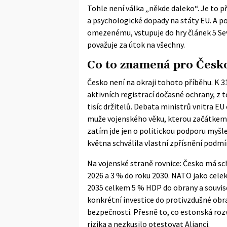
Tohle není válka „někde daleko“. Je to p
a psychologické dopady na státy EU. A po
omezenému, vstupuje do hry
článek 5 S
považuje za útok na všechny.
Co to znamená pro Česk
Česko není na okraji tohoto příběhu. K 3
aktivních registrací dočasné ochrany, z 
tisíc držitelů. Debata ministrů vnitra E
muže vojenského věku, kterou začátkem č
zatím jde jen o politickou podporu myšle
května schválila vlastní zpřísnění podm
Na vojenské straně rovnice: Česko má sc
2026 a 3 % do roku 2030. NATO jako cele
2035 celkem
5 % HDP do obrany
a souvis
konkrétní investice do protivzdušné obr
bezpečnosti. Přesně to, co estonská roz
rizika a nezkusilo otestovat Alianci.