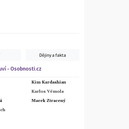
Dějiny a fakta
ví - Osobnosti.cz
Kim Kardashian
Karlos Vémola
á
Marek Ztracený
tch