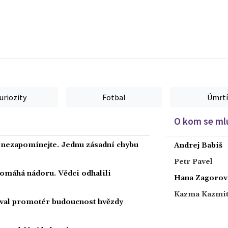
uriozity
Fotbal
Úmrtí
O kom se mlu
a nezapomínejte. Jednu zásadní chybu
Andrej Babiš
Petr Pavel
 pomáhá nádoru. Vědci odhalili
Hana Zagorov
Kazma Kazmi
oval promotér budoucnost hvězdy