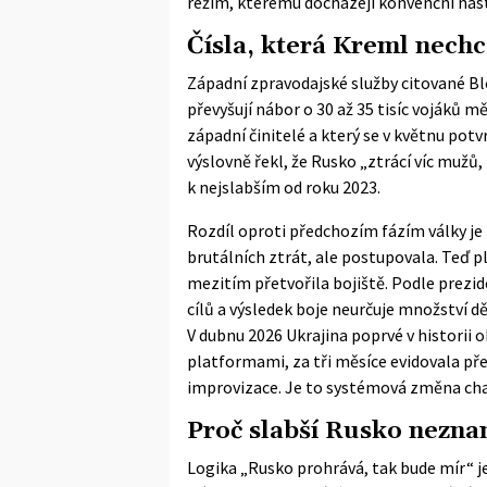
režim, kterému docházejí konvenční nást
Čísla, která Kreml nechc
Západní zpravodajské služby citované Bl
převyšují nábor o 30 až 35 tisíc vojáků mě
západní činitelé a který se v květnu pot
výslovně řekl, že Rusko „ztrácí víc mužů
k nejslabším od roku 2023.
Rozdíl oproti předchozím fázím války je
brutálních ztrát, ale postupovala. Teď p
mezitím přetvořila bojiště. Podle prezi
cílů a výsledek boje neurčuje množství d
V dubnu 2026 Ukrajina poprvé v historii
platformami, za tři měsíce evidovala pře
improvizace. Je to systémová změna cha
Proč slabší Rusko nezna
Logika „Rusko prohrává, tak bude mír“ j