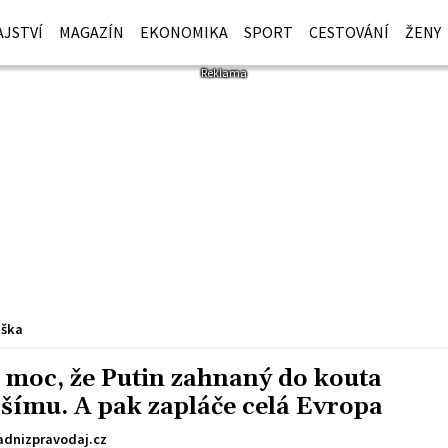
JSTVÍ
MAGAZÍN
EKONOMIKA
SPORT
CESTOVÁNÍ
ŽENY
iška
k moc, že Putin zahnaný do kouta
šímu. A pak zapláče celá Evropa
dnizpravodaj.cz