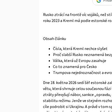
Přida
Rusko ztrácí na frontě víc vojáků, než s
roku 2023 a Kreml má podle estonské r
Obsah článku
Čísla, která Kreml nechce slyšet
Proč slabší Rusko neznamená bezp
Válka, která už Evropu zasahuje
Co to znamená pro Česko
Trumpova nejednoznačnost a evro
Dne 18. května 2026 sedí šéf estonské za
větu, která shrnuje celou současnou fázi
ztráty převyšují nábor, sankce „opravdu
stabilitu režimu. Jenže ve stejném rozh
cíle podrobit si Ukrajinu. A právě v tom s