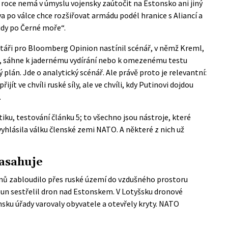
ím roce nemá v úmyslu vojensky zaútočit na Estonsko ani jiný
a po válce chce rozšiřovat armádu podél hranice s Aliancí a
idy po Černé moře“.
áři pro Bloomberg Opinion nastínil scénář, v němž Kreml,
, sáhne k jadernému vydírání nebo k omezenému testu
plán. Jde o analytický scénář. Ale právě proto je relevantní:
jít ve chvíli ruské síly, ale ve chvíli, kdy Putinovi dojdou
.
iku, testování článku 5; to všechno jsou nástroje, které
yhlásila válku členské zemi NATO. A některé z nich už
zasahuje
onů zabloudilo přes ruské území do vzdušného prostoru
toun sestřelil dron nad Estonskem. V Lotyšsku dronové
insku úřady varovaly obyvatele a otevřely kryty. NATO