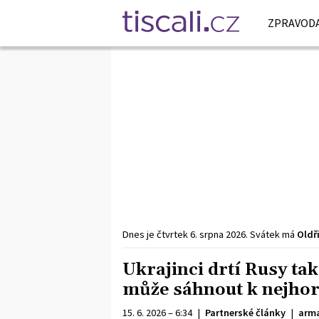
ZPRAVODA
Dnes je
čtvrtek
6. srpna
2026
.
Svátek má
Oldř
Ukrajinci drtí Rusy ta
může sáhnout k nejhor
15. 6. 2026 – 6:34
|
Partnerské články
|
arma