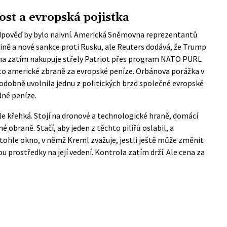
st a evropská pojistka
pověď by bylo naivní. Americká Sněmovna reprezentantů
jině a nové sankce proti Rusku, ale Reuters dodává, že Trump
na zatím nakupuje střely Patriot přes program NATO PURL
to americké zbraně za evropské peníze. Orbánova porážka v
obně uvolnila jednu z politických brzd společné evropské
dné peníze.
 ale křehká. Stojí na dronové a technologické hraně, domácí
 obraně. Stačí, aby jeden z těchto pilířů oslabil, a
 tohle okno, v němž Kreml zvažuje, jestli ještě může změnit
ou prostředky na její vedení. Kontrola zatím drží. Ale cena za