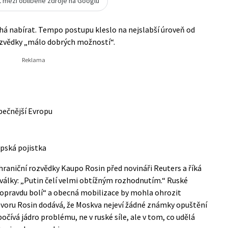
t mezi oblíbené zdroje na Googlu
tíhá nabírat. Tempo postupu kleslo na nejslabší úroveň od
ozvědky „málo dobrých možností“.
ečnější Evropu
pská pojistka
hraniční rozvědky Kaupo Rosin před novináři Reuters a říká
 války: „Putin čelí velmi obtížným rozhodnutím.“ Ruské
, opravdu bolí“ a obecná mobilizace by mohla ohrozit
ovoru Rosin dodává, že Moskva nejeví žádné známky opuštění
počívá jádro problému, ne v ruské síle, ale v tom, co udělá