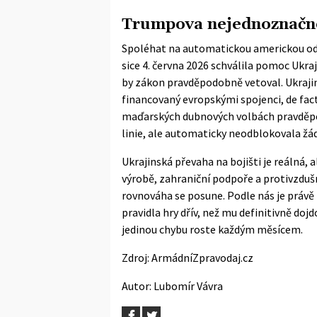
Trumpova nejednoznačno
Spoléhat na automatickou americkou od
sice 4. června 2026 schválila pomoc Ukra
by zákon pravděpodobně vetoval. Ukraji
financovaný evropskými spojenci, de fac
maďarských dubnových volbách pravděpod
linie, ale automaticky neodblokovala žá
Ukrajinská převaha na bojišti je reálná,
výrobě, zahraniční podpoře a protivzdušné
rovnováha se posune. Podle nás je právě
pravidla hry dřív, než mu definitivně dojd
jedinou chybu roste každým měsícem.
Zdroj:
ArmádníZpravodaj.cz
Autor:
Lubomír Vávra