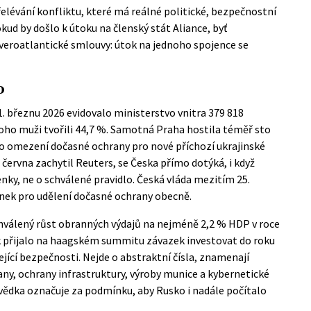
řelévání konfliktu, které má reálné politické, bezpečnostní
kud by došlo k útoku na členský stát Aliance, byť
everoatlantické smlouvy
: útok na jednoho spojence se
o
1. březnu 2026 evidovalo ministerstvo vnitra 379 818
toho muži tvořili 44,7 %. Samotná Praha hostila téměř sto
U o omezení dočasné ochrany pro nové příchozí ukrajinské
ervna zachytil Reuters, se Česka přímo dotýká, i když
nky, ne o schválené pravidlo. Česká vláda mezitím 25.
ínek pro udělení dočasné ochrany obecně.
hválený růst obranných výdajů na nejméně 2,2 % HDP v roce
k přijalo na haagském summitu závazek investovat do roku
ející bezpečnosti. Nejde o abstraktní čísla, znamenají
any, ochrany infrastruktury, výroby munice a kybernetické
vědka označuje za podmínku, aby Rusko i nadále počítalo