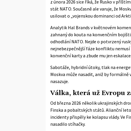
z února 2026 sice říká, že Rusko v příšt
stát NATO. Současně ale varuje, že Moskv
usilovat o „vojenskou dominanci od Arkt
Analytik Hal Brands v květnovém koment
zahnaný do kouta na konvenčním bojišti
odhodlání NATO. Nejde o potvrzený ruský 
nejnebezpečnější fáze konfliktu nemusí při
konvenční karty a zbude mu jen eskalace
Sabotáže, hybridní útoky, tlak na energet
Moskva může nasadit, aniž by formálně v
nasazuje.
Válka, která už Evropu 
Od března 2026 několik ukrajinských dr
Finska a pobaltských států. Alianční le
incidenty přispěly ke kolapsu vlády. Ve F
nasadilo stíhačky.