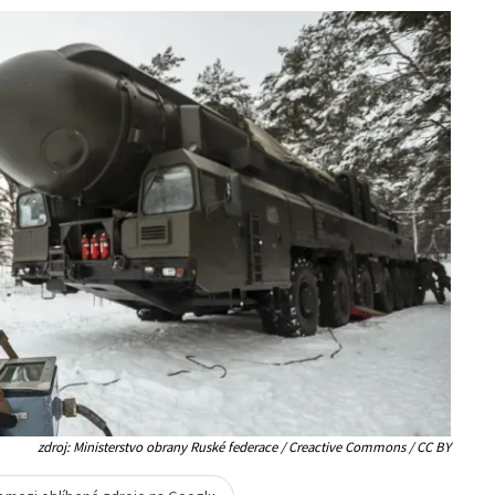
zdroj: Ministerstvo obrany Ruské federace / Creactive Commons / CC BY