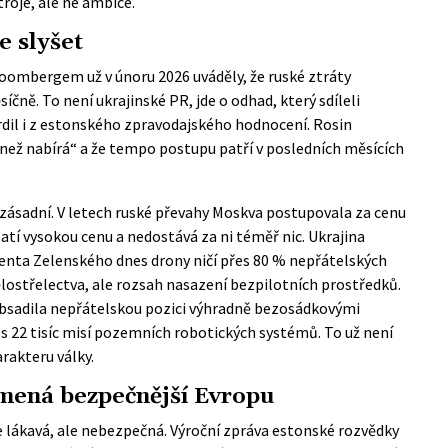
roje, ale ne ambice.
e slyšet
oombergem už v únoru 2026 uváděly, že ruské ztráty
síčně. To není ukrajinské PR, jde o odhad, který sdíleli
vrdil i z estonského zpravodajského hodnocení. Rosin
, než nabírá“ a že tempo postupu patří v posledních měsících
 zásadní. V letech ruské převahy Moskva postupovala za cenu
latí vysokou cenu a nedostává za ni téměř nic. Ukrajina
denta Zelenského dnes drony ničí přes 80 % nepřátelských
ělostřelectva, ale rozsah nasazení bezpilotních prostředků.
 obsadila nepřátelskou pozici výhradně bezosádkovými
s 22 tisíc misí pozemních robotických systémů. To už není
rakteru války.
mená bezpečnější Evropu
e lákavá, ale nebezpečná.
Výroční zpráva estonské rozvědky