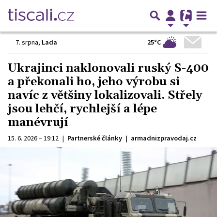
25°C
7. srpna
,
Lada
Ukrajinci naklonovali ruský S-400
a překonali ho, jeho výrobu si
navíc z většiny lokalizovali. Střely
jsou lehčí, rychlejší a lépe
manévrují
15. 6. 2026 – 19:12
|
Partnerské články
|
armadnizpravodaj.cz