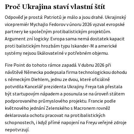
Proč Ukrajina staví vlastní štít
Odpověď je prostá: Patriotů je málo a jsou drahé. Ukrajinský
vicepremiér Mychajlo Fedorov v únoru 2026
vyzval evropské
partnery
ke společným protibalistickým projektům.
Argument zní logicky: Evropa sama nemá dostatek kapacit
proti balistickým hrozbám typu Iskander-M a americké
systémy nejsou škálovatelné v potřebném objemu.
Fire Point do tohoto rámce zapadá. V dubnu 2026 při
návštěvě Německa podepsala firma technologickou dohodu
s německým Diehlem, jednu ze dvou, které oficiálně
potvrdila Kancelář prezidenta Ukrajiny. Freya tak přestala
být startupovým nápadem a posunula se na úroveň státem
podporovaného průmyslového projektu. Francie podle
květnového jednání Zelenského s Macronem rovněž
deklarovala ochotu pracovat na protibalistických
schopnostech, i když přímé napojení na Freyu veřejné zdroje
nepotvrzují.