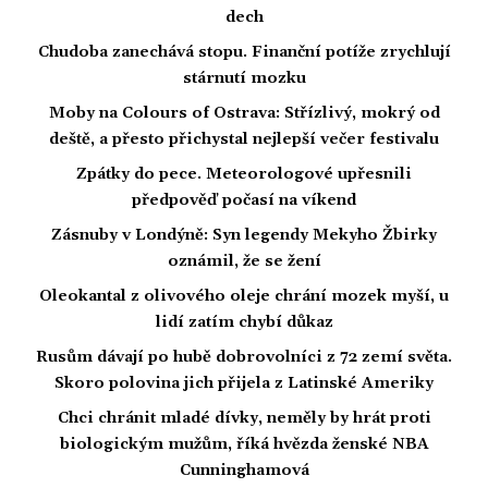
dech
Chudoba zanechává stopu. Finanční potíže zrychlují
stárnutí mozku
Moby na Colours of Ostrava: Střízlivý, mokrý od
deště, a přesto přichystal nejlepší večer festivalu
Zpátky do pece. Meteorologové upřesnili
předpověď počasí na víkend
Zásnuby v Londýně: Syn legendy Mekyho Žbirky
oznámil, že se žení
Oleokantal z olivového oleje chrání mozek myší, u
lidí zatím chybí důkaz
Rusům dávají po hubě dobrovolníci z 72 zemí světa.
Skoro polovina jich přijela z Latinské Ameriky
Chci chránit mladé dívky, neměly by hrát proti
biologickým mužům, říká hvězda ženské NBA
Cunninghamová