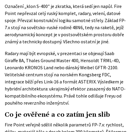
Označení „klon S-400″ je zkratka, která sedí jen napůl. Fire
Point nepřevzal celý ruský komplet, radary, velení, datové
spoje. Převzal konstrukční logiku samotné střely. Základ FP-
7.x stojí na sovětsko-ruské rodině 48N6, tedy na raketě, jejíž
aerodynamický koncept je v postsovětském prostoru dobře
známý a technicky dostupný. Všechno ostatní je jiné.
Radary mají být evropské, v prezentaci se objevují Saab
Giraffe 8A, Thales Ground Master 400, Hensoldt TRML-4D,
Leonardo KRONOS Land nebo dánský Weibel GFTR-2100.
Velitelské centrum stojí na norském Kongsberg FDC,
integrace běží přes Link-16 a formát ASTERIX. Výsledkem je
hybridní architektura: ukrajinský efektor zasazený do NATO-
kompatibilního ekosystému. Právě tohle odlišuje Freyu od
pouhého reverzního inženýrství.
Co je ověřené a co zatím jen slib
Fire Point veřejně sdělil několik parametrů FP-7.x: rychlost,
délku, materiál těla a dosah kolem 300 kilometrů. Štilerman