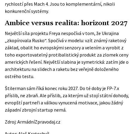
rychlostí přes Mach 4. Jsou to komplementární, nikoli
konkurenční systémy.
Ambice versus realita: horizont 2027
Největší síla projektu Freya nespočívá v tom, že Ukrajina
„zkopírovala Rusko“. Spočívá v modelu: vzít známý raketový
základ, obalit ho evropskými senzory a velením a vyrobit z
toho exportovatelný protibalistický produkt za zlomek ceny
amerických řešení. Největší slabina je symetrická: zatím jde o
architekturu na slidech a raketu bez veřejně doloženého
ostrého testu.
Štilerman sám říká konec roku 2027. Do té doby je FP-7.x
příslib, ne zbraň. Ale příslib, za kterým už stojí státní dohody,
evropští partneři a válkou vynucená motivace, jakou žádný
západní zbrojní startup nemá.
Zdroj:
ArmádníZpravodaj.cz
Autor:
Aleš Kratochvíl