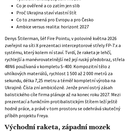
Co je ověřené a co zatím jen slib
Proč Ukrajina staví vlastní štít
Co to znamená pro Evropu a pro Česko
Ambice versus realita: horizont 2027
Denys Štilerman, šéf Fire Pointu, v polovině května 2026
zveřejnil na síti X prezentaci interceptorové střely FP-7.x a
systému, který kolem ní staví. Tvrdí, že raketa je lehčí,
rychlejší a manévrovatelnější než její ruský předobraz, střela
48N6 používaná v kompletu S-400. Kompozitní tělo z
uhlíkových materiálů, rychlost 1 500 až 2 000 metrů za
sekundu, délka 7,25 metru a téměř kompletní výroba na
Ukrajině. Čísla zní ambiciózně. Jenže první ostrý zásah
balistického cíle firma plánuje až na konec roku 2027. Mezi
prezentací a funkčním protibalistickým štítem leží ještě
hodně práce, a právě v tom prostoru se odehrává skutečný
příběh projektu Freya.
Východní raketa, západní mozek