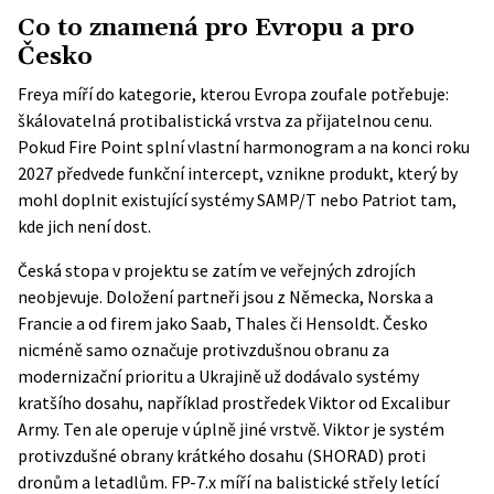
Co to znamená pro Evropu a pro
Česko
Freya míří do kategorie, kterou Evropa zoufale potřebuje:
škálovatelná protibalistická vrstva za přijatelnou cenu.
Pokud Fire Point splní vlastní harmonogram a na konci roku
2027 předvede funkční intercept, vznikne produkt, který by
mohl doplnit existující systémy SAMP/T nebo Patriot tam,
kde jich není dost.
Česká stopa v projektu se zatím ve veřejných zdrojích
neobjevuje. Doložení partneři jsou z Německa, Norska a
Francie a od firem jako Saab, Thales či Hensoldt. Česko
nicméně samo označuje protivzdušnou obranu za
modernizační prioritu a Ukrajině už dodávalo systémy
kratšího dosahu, například prostředek Viktor od Excalibur
Army. Ten ale operuje v úplně jiné vrstvě. Viktor je systém
protivzdušné obrany krátkého dosahu (SHORAD) proti
dronům a letadlům. FP-7.x míří na balistické střely letící