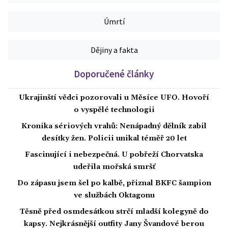
Úmrtí
Dějiny a fakta
Doporučené články
Ukrajinští vědci pozorovali u Měsíce UFO. Hovoří
o vyspělé technologii
Kronika sériových vrahů: Nenápadný dělník zabil
desítky žen. Policii unikal téměř 20 let
Fascinující i nebezpečná. U pobřeží Chorvatska
udeřila mořská smršť
Do zápasu jsem šel po kalbě, přiznal BKFC šampion
ve službách Oktagonu
Těsně před osmdesátkou strčí mladší kolegyně do
kapsy. Nejkrásnější outfity Jany Švandové berou