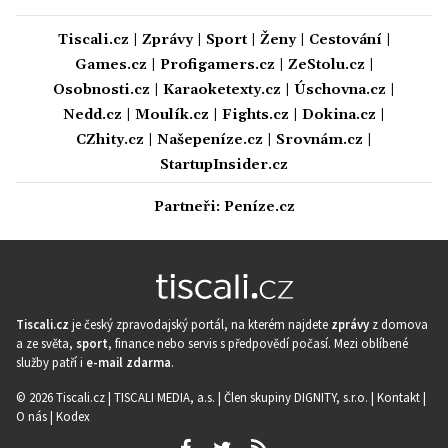
Tiscali.cz
|
Zprávy
|
Sport
|
Ženy
|
Cestování
|
Games.cz
|
Profigamers.cz
|
ZeStolu.cz
|
Osobnosti.cz
|
Karaoketexty.cz
|
Úschovna.cz
|
Nedd.cz
|
Moulík.cz
|
Fights.cz
|
Dokina.cz
|
CZhity.cz
|
Našepeníze.cz
|
Srovnám.cz
|
StartupInsider.cz
Partneři:
Peníze.cz
Tiscali.cz
je český zpravodajský portál, na kterém najdete
zprávy
z domova
a ze světa,
sport
, finance nebo servis s předpovědí počasí. Mezi oblíbené
služby patří i
e-mail zdarma
.
© 2026 Tiscali.cz |
TISCALI MEDIA, a.s.
|
Člen skupiny DIGNITY, s.r.o.
|
Kontakt
|
O nás
|
Kodex