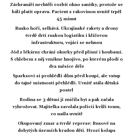
Záchranáři nechtěli rozbít okno sanitky, protože se
báli platit opravu. Pacient s rakovinou uvnitř trpěl
45 minut
Rusko hoří, selhává. Ukrajinské rakety a drony
tvrdě drtí ruskou logistiku i klíčovou
infrastrukturu, vojáci se nehnou
Jód z lékárny chrání okurky před plísní i houbami.
S chlebem z něj vznikne hnojivo, po kterém plodí o
dva měsíce déle
Sparksovi si prohlédli dům před koupí, ale vstup
do tajné místnosti přehlédli. Uvnitř stála dětská
postel
Rodina se 3 dětmi jí zničila byt a pak začala
vyhrožovat. Majitelka zavolala policii kvůli tomu,
co našla uvnitř
Okupovaný zmar a tvrdé represe: Rusové na
dobytých územích kradou děti. Hrozí kolaps