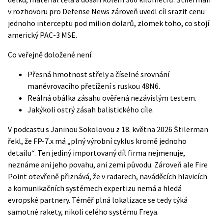
v
rozhovoru pro Defense News
zároveň uvedl cíl srazit cenu
jednoho interceptu pod milion dolarů, zlomek toho, co stojí
americký PAC-3 MSE.
Co veřejně doložené není:
Přesná hmotnost střely a číselné srovnání
manévrovacího přetížení s ruskou 48N6.
Reálná obálka zásahu ověřená nezávislým testem.
Jakýkoli ostrý zásah balistického cíle.
V podcastu s Janinou Sokolovou z 18. května 2026 Štilerman
řekl, že FP-7.x má „plný výrobní cyklus kromě jednoho
detailu“. Ten jediný importovaný díl firma nejmenuje,
neznáme ani jeho povahu, ani zemi původu. Zároveň ale Fire
Point
otevřeně přiznává
, že v radarech, naváděcích hlavicích
a komunikačních systémech expertizu nemá a hledá
evropské partnery. Téměř plná lokalizace se tedy týká
samotné rakety, nikoli celého systému Freya.