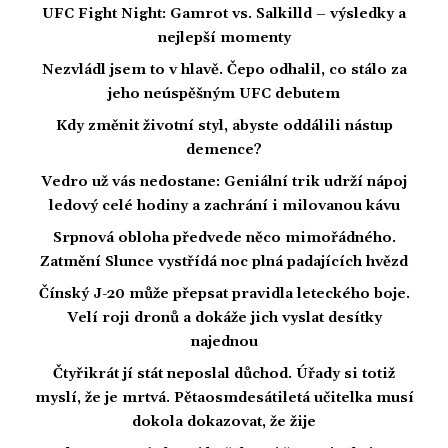
UFC Fight Night: Gamrot vs. Salkilld – výsledky a
nejlepší momenty
Nezvládl jsem to v hlavě. Čepo odhalil, co stálo za
jeho neúspěšným UFC debutem
Kdy změnit životní styl, abyste oddálili nástup
demence?
Vedro už vás nedostane: Geniální trik udrží nápoj
ledový celé hodiny a zachrání i milovanou kávu
Srpnová obloha předvede něco mimořádného.
Zatmění Slunce vystřídá noc plná padajících hvězd
Čínský J-20 může přepsat pravidla leteckého boje.
Velí roji dronů a dokáže jich vyslat desítky
najednou
Čtyřikrát jí stát neposlal důchod. Úřady si totiž
myslí, že je mrtvá. Pětaosmdesátiletá učitelka musí
dokola dokazovat, že žije