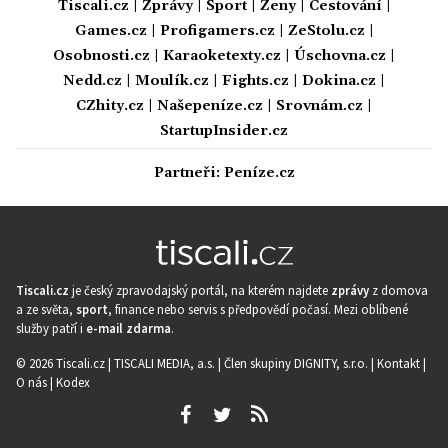
Tiscali.cz
|
Zprávy
|
Sport
|
Ženy
|
Cestování
|
Games.cz
|
Profigamers.cz
|
ZeStolu.cz
|
Osobnosti.cz
|
Karaoketexty.cz
|
Úschovna.cz
|
Nedd.cz
|
Moulík.cz
|
Fights.cz
|
Dokina.cz
|
CZhity.cz
|
Našepeníze.cz
|
Srovnám.cz
|
StartupInsider.cz
Partneři:
Peníze.cz
Tiscali.cz
je český zpravodajský portál, na kterém najdete
zprávy
z domova
a ze světa,
sport
, finance nebo servis s předpovědí počasí. Mezi oblíbené
služby patří i
e-mail zdarma
.
© 2026 Tiscali.cz |
TISCALI MEDIA, a.s.
|
Člen skupiny DIGNITY, s.r.o.
|
Kontakt
|
O nás
|
Kodex