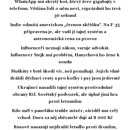
WhatsApp má skrytý koš, který žere gigabajty v
telefonu. Většina lidí o něm neví, vyprázdnit ho trvá
30 sekund
Indie odmítá americkou „černou skříňku". Na F-35
připravena je, ale vadí jí tajný systém a
astronomická cena za provoz
Influenceři neznají zákon, varuje advokát.
Influencer Stejk má problém, Hanychová ho žene k
soudu
Muškáty v bytě škodí víc, než pomáhají. Jejich vůně
dráždí dýchací cesty a pro kočky i psy jsou jedovaté
Ukrajinci nasadili tajný systém protivzdušné
obrany Rif. Sovětský podvozek, ale úplně jiná hra
proti letounům
Kdo měl v paneláku tenhle mixér, záviděl mu celý
vchod. Dnes za něj sběratelé dají až 8 000 Kč
Rusové nasazují nejdražší letadlo proti dronům,