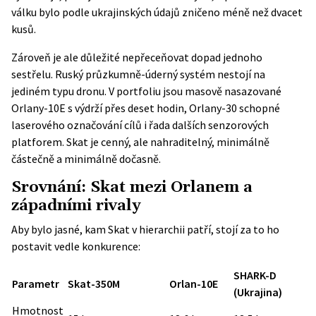
válku bylo podle ukrajinských údajů zničeno méně než dvacet
kusů.
Zároveň je ale důležité nepřeceňovat dopad jednoho
sestřelu. Ruský průzkumně-úderný systém nestojí na
jediném typu dronu. V portfoliu jsou masově nasazované
Orlany-10E s výdrží přes deset hodin, Orlany-30 schopné
laserového označování cílů i řada dalších senzorových
platforem. Skat je cenný, ale nahraditelný, minimálně
částečně a minimálně dočasně.
Srovnání: Skat mezi Orlanem a
západními rivaly
Aby bylo jasné, kam Skat v hierarchii patří, stojí za to ho
postavit vedle konkurence:
SHARK-D
Parametr
Skat-350M
Orlan-10E
(Ukrajina)
Hmotnost