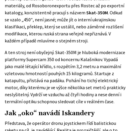
materiály, od
Rosoboronexportu
přes
Rostec
až po exportní
katalogy, konzistentně pracují s názvem
Skat-350M
. Odkud
se vzalo „450″, není jasné; může jít o interní ukrajinskou
klasifikaci, překlep, který se ustálil, nebo záměrné rozlišení
modifikace, kterou ruská strana veřejně nepřiznává. V
každém případě mluvíme o stejném stroji.
A ten stroj není obyčejný. Skat-350M je hluboká modernizace
platformy Supercam 350 od koncernu Kalašnikov. Vypadá
jako malé létající křídlo, s rozpětím 3,2 metru a maximální
vzletovou hmotností pouhých 15 kilogramů. Startuje z
katapultu, přistává na padáku. Pohání ho tichý elektrický
motor, díky kterému je ve výšce několika set metrů prakticky
neslyšitelný. Vydrží ve vzduchu až čtyři hodiny a nese denní i
termální optiku schopnou sledovat cíle v reálném čase.
Jak „oko“ navádí Iskandery
Představa, že operátor dronu joystickem řídí balistickou
raketu na cíl, je zavádějící. Realita je prozaičtější, ale o to