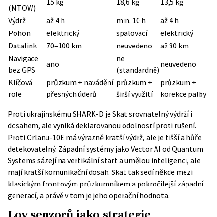
15 kg
18,6 kg
13,5 kg
(MTOW)
Výdrž
až 4 h
min. 10 h
až 4 h
Pohon
elektrický
spalovací
elektrický
Datalink
70–100 km
neuvedeno
až 80 km
Navigace
ne
ano
neuvedeno
bez GPS
(standardně)
Klíčová
průzkum + navádění
průzkum +
průzkum +
role
přesných úderů
širší využití
korekce palby
Proti ukrajinskému SHARK-D je Skat srovnatelný výdrží i
dosahem, ale vyniká deklarovanou odolností proti rušení.
Proti Orlanu-10E má výrazně kratší výdrž, ale je tišší a hůře
detekovatelný. Západní systémy jako Vector AI od Quantum
Systems sázejí na vertikální start a umělou inteligenci, ale
mají kratší komunikační dosah. Skat tak sedí někde mezi
klasickým frontovým průzkumníkem a pokročilejší západní
generací, a právě v tom je jeho operační hodnota.
Lov senzorů jako strategie