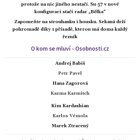
protože na nic jiného nestačí. Su-57 v nové
konfiguraci stačí radar „Bělka“
Zapomeňte na strouhanku i housku. Sekaná drží
pohromadě díky 1 přísadě, kterou má doma každý
řezník
O kom se mluví - Osobnosti.cz
Andrej Babiš
Petr Pavel
Hana Zagorová
Kazma Kazmitch
Kim Kardashian
Karlos Vémola
Marek Ztracený