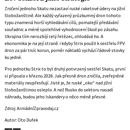
Zničení jednoho Skatu nezastaví ruské raketové údery na jižní
Slobožanštině. Ale každý vyřazený průzkumný dron tohoto
typu znamená horší vyhledávání cílů, pomalejší předávání
souřadnic a méně spolehlivé vyhodnocení škod po zásahu.
Ukrajina tím nerozbíjí celý řetězec, ohlodává ho. A
ekonomika je na její straně: i kdyby Strix použil k sestřelu FPV
dron za pár tisíc korun, poměr nákladů vychází řádově stovky
ku jedné.
Pro jednotku Strix to byl druhý potvrzený sestřel Skatu, první
si připsala v březnu 2026. Jak přesně dron zničila, zveřejněné
materiály neupřesňují. Jisté je, že ruské „oko“ nad jižní
Slobožanštinou osleplo. A než Rusko do sektoru nasadí
náhradu, budou jeho Iskandery o něco méně přesné.
Zdroj:
ArmádníZpravodaj.cz
Autor:
Oto Dufek