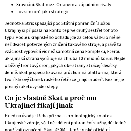
Srovnání: Skat mezi Orlanem a západními rivaly
Lov senzorů jako strategie
Jednotka Strix spadající pod Státní pohraniční službu
Ukrajiny si připsala na konto teprve druhý sestřel tohoto
typu. Podle ukrajinského odhadu jde za celou válku o méně
než dvacet potvrzených zničení takového stroje, a právě ta
vzácnost vypovídá víc než samotná cena komplexu, kterou
ukrajinská strana vyčísluje na zhruba 10 milionů korun. Nejde
o běžný frontový dron, jakých obě strany ztrácejí desítky
denně. Skat je specializovaná průzkumná platforma, která
tvoří klíčový článek ruského řetězce „najdi a udeř“. Bez něj je
přesný raketový úder slepý.
Co je vlastně Skat a proč mu
Ukrajinci říkají jinak
Hned na úvod je třeba přiznat terminologický zmatek.
Ukrajinské zdroje, včetně sdělení pohraniční služby, důsledně
používají označení „Skat-450M“. Jenže ruské oficiální