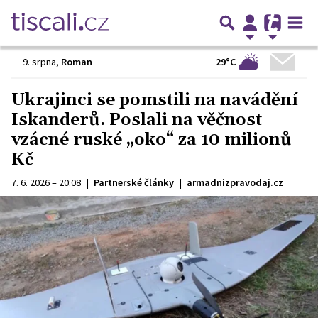
29°C
9. srpna
,
Roman
Ukrajinci se pomstili na navádění
Iskanderů. Poslali na věčnost
vzácné ruské „oko“ za 10 milionů
Kč
7. 6. 2026 – 20:08
|
Partnerské články
|
armadnizpravodaj.cz