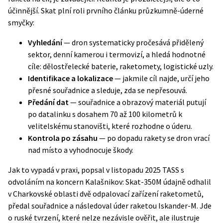
účinnější. Skat plní roli prvního článku průzkumně-úderné
smyčky:
Vyhledání
— dron systematicky pročesává přidělený
sektor, denní kamerou i termovizí, a hledá hodnotné
cíle: dělostřelecké baterie, raketomety, logistické uzly.
Identifikace a lokalizace
— jakmile cíl najde, určí jeho
přesné souřadnice a sleduje, zda se nepřesouvá.
Předání dat
— souřadnice a obrazový materiál putují
po datalinku s dosahem 70 až 100 kilometrů k
velitelskému stanovišti, které rozhodne o úderu.
Kontrola po zásahu
— po dopadu rakety se dron vrací
nad místo a vyhodnocuje škody.
Jak to vypadá v praxi, popsal v listopadu 2025
TASS
s
odvoláním na koncern Kalašnikov: Skat-350M údajně odhalil
v Charkovské oblasti dvě odpalovací zařízení raketometů,
předal souřadnice a následoval úder raketou Iskander-M. Jde
o ruské tvrzení, které nelze nezávisle ověřit, ale ilustruje