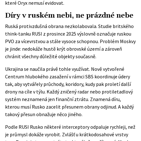
které Oryx nemusí evidovat.
Díry v ruském nebi, ne prázdné nebe
Ruská protivzdušná obrana nezkolabovala. Studie britského
think-tanku
RUSI
z prosince 2025 výslovně označuje ruskou
PVO za vícevrstvou a stále vysoce schopnou. Problém Moskvy
je jinde: nedokáže hustě krýt obrovské území a zároveň
chránit všechny důležité objekty současně.
Ukrajina se naučila právě tohle využívat. Nově vytvořené
Centrum hlubokého zasažení v rámci SBS koordinuje údery
tak, aby vytvářely průchody, koridory, kudy pak proletí další
drony na cíle v týlu. Každý zničený radar nebo protiletadlový
systém neznamená jen finanční ztrátu. Znamená díru,
kterou musí Rusko zacelit přesunem obrany odjinud. A každý
takový přesun obnažuje něco jiného.
Podle RUSI Rusko některé interceptory odpaluje rychleji, než
je průmysl dokáže vyrobit. Zvlášť u krátkodosahové vrstvy