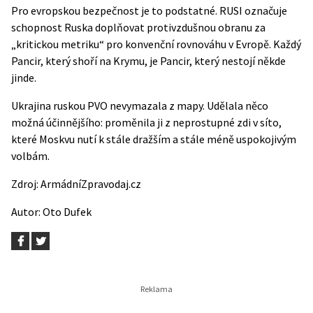
Pro evropskou bezpečnost je to podstatné. RUSI označuje
schopnost Ruska doplňovat protivzdušnou obranu za
„kritickou metriku“ pro konvenční rovnováhu v Evropě. Každý
Pancir, který shoří na Krymu, je Pancir, který nestojí někde
jinde.
Ukrajina ruskou PVO nevymazala z mapy. Udělala něco
možná účinnějšího: proměnila ji z neprostupné zdi v síto,
které Moskvu nutí k stále dražším a stále méně uspokojivým
volbám.
Zdroj:
ArmádníZpravodaj.cz
Autor:
Oto Dufek