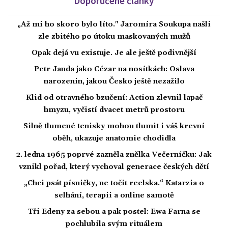
Doporučené články
„Až mi ho skoro bylo líto." Jaromíra Soukupa našli
zle zbitého po útoku maskovaných mužů
Opak dejá vu existuje. Je ale ještě podivnější
Petr Janda jako Cézar na nosítkách: Oslava
narozenin, jakou Česko ještě nezažilo
Klid od otravného bzučení: Action zlevnil lapač
hmyzu, vyčistí dvacet metrů prostoru
Silně tlumené tenisky mohou tlumit i váš krevní
oběh, ukazuje anatomie chodidla
2. ledna 1965 poprvé zazněla znělka Večerníčku: Jak
vznikl pořad, který vychoval generace českých dětí
„Chci psát písničky, ne točit reelska.“ Katarzia o
selhání, terapii a online samotě
Tři Edeny za sebou a pak postel: Ewa Farna se
pochlubila svým rituálem