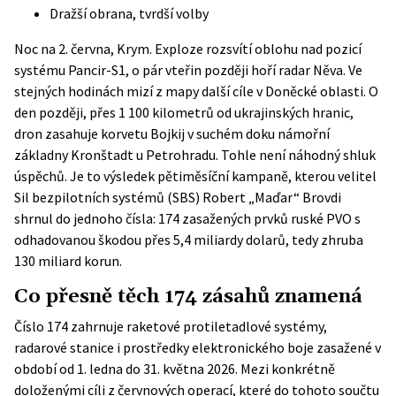
Dražší obrana, tvrdší volby
Noc na 2. června, Krym. Exploze rozsvítí oblohu nad pozicí
systému Pancir-S1, o pár vteřin později hoří radar Něva. Ve
stejných hodinách mizí z mapy další cíle v Doněcké oblasti. O
den později, přes 1 100 kilometrů od ukrajinských hranic,
dron zasahuje korvetu Bojkij v suchém doku námořní
základny Kronštadt u Petrohradu. Tohle není náhodný shluk
úspěchů. Je to výsledek pětiměsíční kampaně, kterou velitel
Sil bezpilotních systémů (SBS) Robert „Maďar“ Brovdi
shrnul do jednoho čísla: 174 zasažených prvků ruské PVO s
odhadovanou škodou přes 5,4 miliardy dolarů, tedy zhruba
130 miliard korun.
Co přesně těch 174 zásahů znamená
Číslo 174 zahrnuje raketové protiletadlové systémy,
radarové stanice i prostředky elektronického boje zasažené v
období od 1. ledna do 31. května 2026. Mezi konkrétně
doloženými cíli z červnových operací, které do tohoto součtu