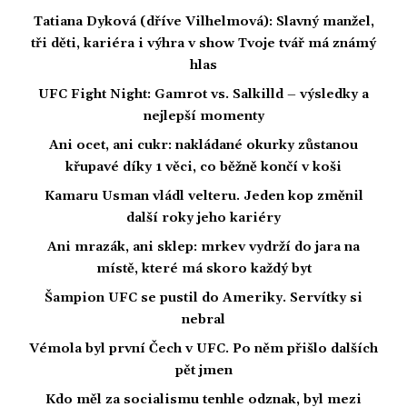
Tatiana Dyková (dříve Vilhelmová): Slavný manžel,
tři děti, kariéra i výhra v show Tvoje tvář má známý
hlas
UFC Fight Night: Gamrot vs. Salkilld – výsledky a
nejlepší momenty
Ani ocet, ani cukr: nakládané okurky zůstanou
křupavé díky 1 věci, co běžně končí v koši
Kamaru Usman vládl velteru. Jeden kop změnil
další roky jeho kariéry
Ani mrazák, ani sklep: mrkev vydrží do jara na
místě, které má skoro každý byt
Šampion UFC se pustil do Ameriky. Servítky si
nebral
Vémola byl první Čech v UFC. Po něm přišlo dalších
pět jmen
Kdo měl za socialismu tenhle odznak, byl mezi