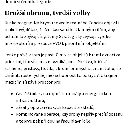
dronů střední kategorie.
Dražší obrana, tvrdší volby
Rusko reaguje. Na Krymu se vedle reálného Panciru objevil i
maketový, důkaz, že Moskva sahá ke klamným cílům, aby
ochránila zbývající systémy. Strategicky zvyšuje výrobu
interceptorů a přesouvá PVO k prioritním objektům.
Jenže právě v tom je past. Čím více objektů Kreml označí za
prioritní, tím více mezer vzniká jinde. Moskva, klíčové
rafinerie, přístavy, flotila, zbrojní průmysl: seznam toho, co
chránit, roste rychleji než schopnost to pokrýt. A Ukrajina
mezitím získává prostor pro:
častější údery na ropné terminály a energetickou
infrastrukturu,
zásahy opravárenských kapacit a skladů,
kombinované operace, kdy drony nejdřív přetíží obranu
a teprve pak přijdou na řadu hlavní cíle.