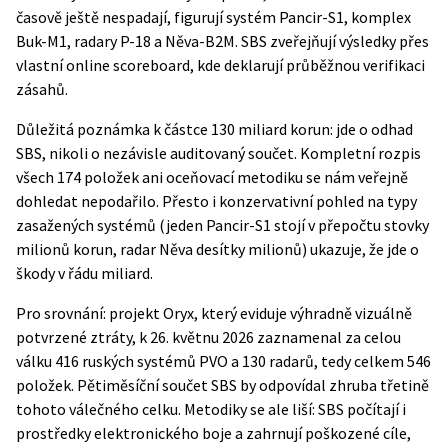
časově ještě nespadají, figurují systém Pancir-S1, komplex
Buk-M1, radary P-18 a Něva-B2M. SBS zveřejňují výsledky přes
vlastní online
scoreboard
, kde deklarují průběžnou verifikaci
zásahů.
Důležitá poznámka k částce 130 miliard korun: jde o odhad
SBS, nikoli o nezávisle auditovaný součet. Kompletní rozpis
všech 174 položek ani oceňovací metodiku se nám veřejně
dohledat nepodařilo. Přesto i konzervativní pohled na typy
zasažených systémů (jeden Pancir-S1 stojí v přepočtu stovky
milionů korun, radar Něva desítky milionů) ukazuje, že jde o
škody v řádu miliard.
Pro srovnání: projekt Oryx, který eviduje výhradně vizuálně
potvrzené ztráty, k 26. květnu 2026 zaznamenal za celou
válku 416 ruských systémů PVO a 130 radarů, tedy celkem 546
položek. Pětiměsíční součet SBS by odpovídal zhruba třetině
tohoto válečného celku. Metodiky se ale liší: SBS počítají i
prostředky elektronického boje a zahrnují poškozené cíle,