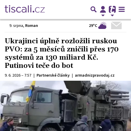
29°C
9. srpna
,
Roman
Ukrajinci úplně rozložili ruskou
PVO: za 5 měsíců zničili přes 170
systémů za 130 miliard Kč.
Putinovi teče do bot
9. 6. 2026 – 7:57
|
Partnerské články
|
armadnizpravodaj.cz