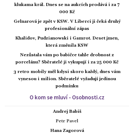
klukama král. Dnes se na aukcích prodává i za 7
000 Kč
Gelnarová je zpět v KSW. V Liberci ji čeká druhý
profesionální zápas
Khalidov, Pudzianowski i Gamrot. Deset jmen,
která změnila KSW
Nezůstala vám po babičce tahle drobnost z
porcelánu? Sběratelé ji vykupují i za 25 000 Kč
3 retro mobily měl kdysi skoro každý, dnes vám
vynesou i milion. Sběratelé vyžadují jedinou
podmínku
O kom se mluví - Osobnosti.cz
Andrej Babiš
Petr Pavel
Hana Zagorová