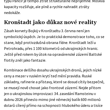
typu Pancir je tempo ztrát strukturálně nepříjemné. Moskva
kapacity rozšiřuje, ale plně a rychle nahradit ztráty
nedokáže.
Kronštadt jako důkaz nové reality
Zásah korvety Bojkij v Kronštadtu 3. června není jen
symbolický úspěch. Je to praktická demonstrace toho, co se
stane, když protivzdušná obrana řídne. Kronštadt leží u
Petrohradu, přes 1 100 kilometrů od ukrajinských hranic.
Ještě před rokem by útok na opravárenské zázemí Baltské
flotily zněl jako fantazie.
Kombinace delšího dosahu ukrajinských dronů, jejich nízké
ceny a mezer v ruském krytí teď mění pravidla. Ruské
základny, rafinerie a přístavy, které se dosud cítily bezpečně,
se musejí nově chovat jako frontové zázemí. Nejde přitom
jen o ukrajinskou improvizaci:
34. zasedání Ramsteinu
v
dubnu 2026 přineslo mimo jiné německý balík 600 milionů
dolarů cílený přímo na schopnosti hlubokého úderu a tisíce