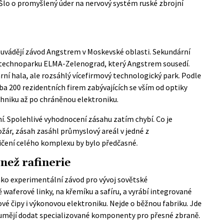
 Šlo o promyšlený úder na nervový systém ruské zbrojní
l
uvádějí závod Angstrem
v Moskevské oblasti. Sekundární
em technoparku ELMA-Zelenograd, který Angstrem sousedí.
ární hala, ale rozsáhlý vícefirmový technologický park. Podle
a 200 rezidentních firem zabývajících se vším od optiky
hniku až po chráněnou elektroniku.
í. Spolehlivé vyhodnocení zásahu zatím chybí. Co je
požár, zásah zasáhl průmyslový areál v jedné z
ničení celého komplexu by bylo předčasné.
než rafinerie
jako experimentální závod pro vývoj sovětské
waferové linky, na křemíku a safíru, a vyrábí integrované
é čipy i výkonovou elektroniku. Nejde o běžnou fabriku. Jde
í umějí dodat specializované komponenty pro přesné zbraně.