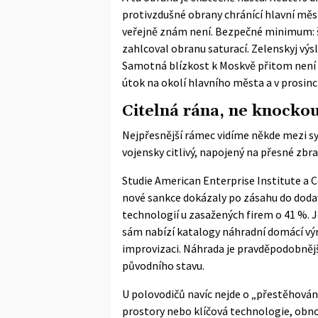
protivzdušné obrany chránící hlavní mě
veřejně znám není. Bezpečné minimum: š
zahlcoval obranu saturací. Zelenskyj výsl
Samotná blízkost k Moskvě přitom není n
útok na okolí hlavního města a v prosinc
Citelná rána, ne knocko
Nejpřesnější rámec vidíme někde mezi 
vojensky citlivý, napojený na přesné zbr
Studie American Enterprise Institute a C
nové sankce dokázaly po zásahu do doda
technologií u zasažených firem o 41 %.
sám nabízí katalogy náhradní domácí vý
improvizaci. Náhrada je pravděpodobnější
původního stavu.
U polovodičů navíc nejde o „přestěhování
prostory nebo klíčová technologie, obn