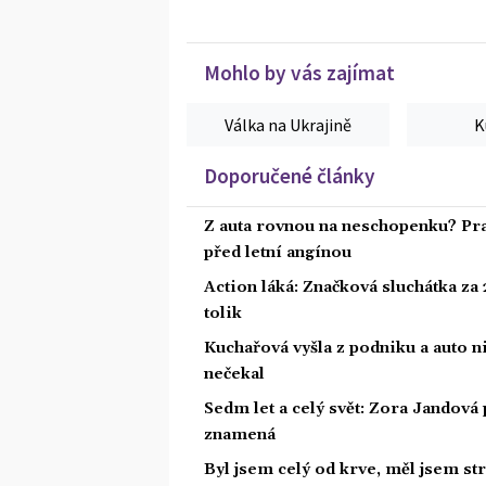
Mohlo by vás zajímat
Válka na Ukrajině
K
Doporučené články
Z auta rovnou na neschopenku? Pra
před letní angínou
Action láká: Značková sluchátka za 2
tolik
Kuchařová vyšla z podniku a auto ni
nečekal
Sedm let a celý svět: Zora Jandová 
znamená
Byl jsem celý od krve, měl jsem st