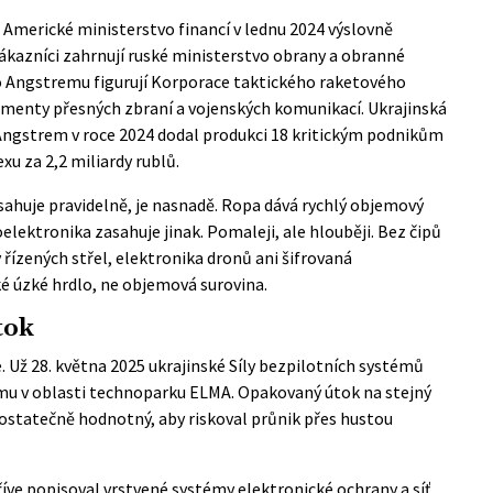
.
Americké ministerstvo financí
v lednu 2024 výslovně
ákazníci zahrnují ruské ministerstvo obrany a obranné
 Angstre­mu figurují Korporace taktického raketového
egmenty přesných zbraní a vojenských komunikací. Ukrajinská
e Angstrem v roce 2024 dodal produkci 18 kritickým podnikům
 za 2,2 miliardy rublů.
asahuje pravidelně, je nasnadě. Ropa dává rychlý objemový
elektronika zasahuje jinak. Pomaleji, ale hlouběji. Bez čipů
řízených střel, elektronika dronů ani šifrovaná
é úzké hrdlo, ne objemová surovina.
tok
 Už 28. května 2025 ukrajinské Síly bezpilotních systémů
­mu
v oblasti technoparku ELMA. Opakovaný útok na stejný
 dostatečně hodnotný, aby riskoval průnik přes hustou
říve popisoval vrstvené systémy elektronické ochrany a síť