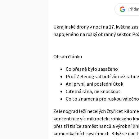
Přida
Ukrajinské drony v noci na 17. května z
napojeného na ruský obranný sektor. Pož
Obsah článku
Co přesně bylo zasaženo
Proč Zelenograd bolí víc než rafine
Ani první, ani poslední útok
Citelná rána, ne knockout
Co to znamená pro ruskou válečno
Zelenograd leží necelých čtyřicet kilom
koncentruje víc mikroelektronického kno
přes tři tisíce zaměstnanců a výrobní lin
komunikačních systémech. Když se nad tím