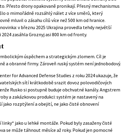
sto. Přesto drony opakovaně pronikají. Přesný mechanismus
lo o mimořádně rozsáhlý nálet z více směrů, který
ovně mluvil o zásahu cílů více než 500 km od hranice.
ovinka: v březnu 2025 Ukrajina provedla tehdy největší
i 2024 zasáhla Groznyj asi 800 km od fronty.
ut
symbolickým úspěchem a strategickým zlomem. Cíl je
aně a obranné firmy. Zároveň ruský systém není jednobodový.
enter for Advanced Defense Studies z roku 2024 ukazuje, že
vatelských sítí krátkodobě srazit dovoz polovodičových
 Jenže Rusko si postupně buduje obchvatné kanály. Angstrem
roby a zakázkovou produkci: systém je nastavený na
 jako rozptýlení a obejití, ne jako čisté obnovení
 linky“ jako u lehké montáže. Pokud byly zasaženy čisté
ova se může táhnout měsíce až roky. Pokud jen pomocné