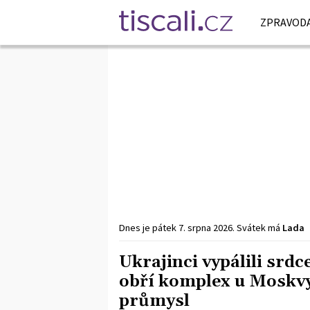
ZPRAVODA
Dnes je
pátek
7. srpna
2026
.
Svátek má
Lada
Ukrajinci vypálili srd
obří komplex u Moskvy,
průmysl