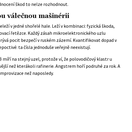
odnocení škod to nelze rozhodnout.
u válečnou mašinérii
eží v jedné shořelé hale. Leží v kombinaci: fyzická škoda,
bovací řetězce. Každý zásah mikroelektronického uzlu
drývá pocit bezpečí v ruském zázemí. Kvantifikovat dopad v
octivé: ta čísla jednoduše veřejně neexistují.
 míří na stejný uzel, protože ví, že polovodičový klastr u
vější než kterákoli rafinerie. Angstrem hoří podruhé za rok. A
 improvizace než naposledy.