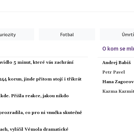
uriozity
Fotbal
Úmrtí
O kom se mlu
vidlo 5 minut, které vás zachrání
Andrej Babiš
Petr Pavel
44 korun, jinde přitom stojí i třikrát
Hana Zagorov
Kazma Kazmi
kde. Přišla reakce, jakou nikdo
prozradila, co pro ni vnučka skutečně
rach, vylíčil Vémola dramatické