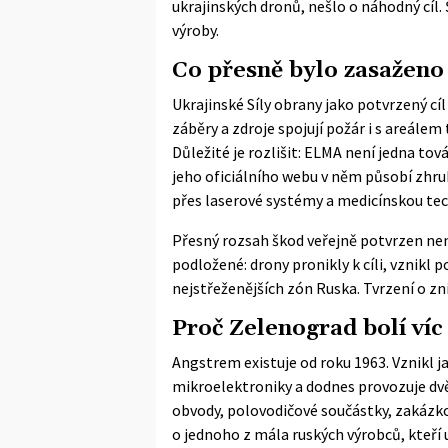
ukrajinských dronů, nešlo o náhodný cíl.
výroby.
Co přesně bylo zasaženo
Ukrajinské Síly obrany jako potvrzený cí
záběry a zdroje spojují požár i s areál
Důležité je rozlišit: ELMA není jedna tov
jeho
oficiálního webu
v něm působí zhrub
přes laserové systémy a medicínskou tec
Přesný rozsah škod veřejně potvrzen nen
podložené: drony pronikly k cíli, vznikl 
nejstřeženějších zón Ruska. Tvrzení o z
Proč Zelenograd bolí víc 
Angstrem existuje od roku 1963. Vznikl 
mikroelektroniky a dodnes provozuje dvě 
obvody, polovodičové součástky, zakázkov
o jednoho z mála ruských výrobců, kteř