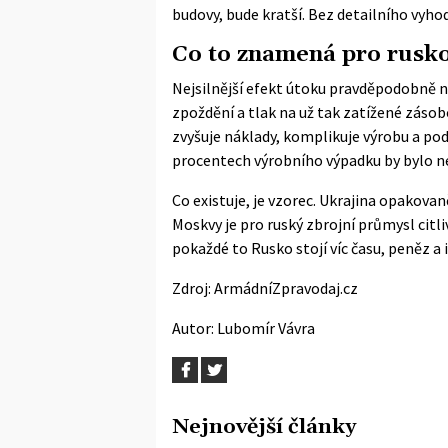
budovy, bude kratší. Bez detailního vyh
Co to znamená pro rusko
Nejsilnější efekt útoku pravděpodobně nel
zpoždění a tlak na už tak zatížené záso
zvyšuje náklady, komplikuje výrobu a po
procentech výrobního výpadku by bylo nep
Co existuje, je vzorec. Ukrajina opakovaně
Moskvy je pro ruský zbrojní průmysl citli
pokaždé to Rusko stojí víc času, peněz a
Zdroj:
ArmádníZpravodaj.cz
Autor:
Lubomír Vávra
Nejnovější články