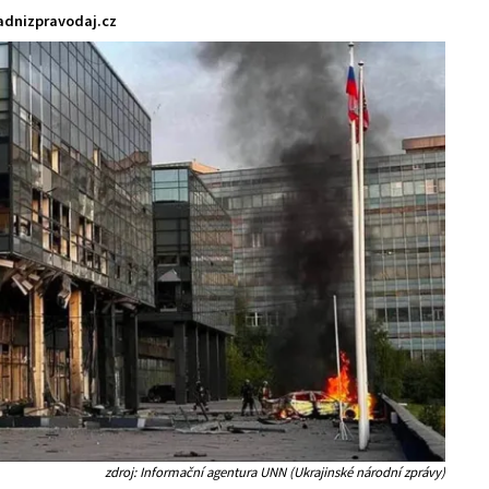
dnizpravodaj.cz
zdroj: Informační agentura UNN (Ukrajinské národní zprávy)