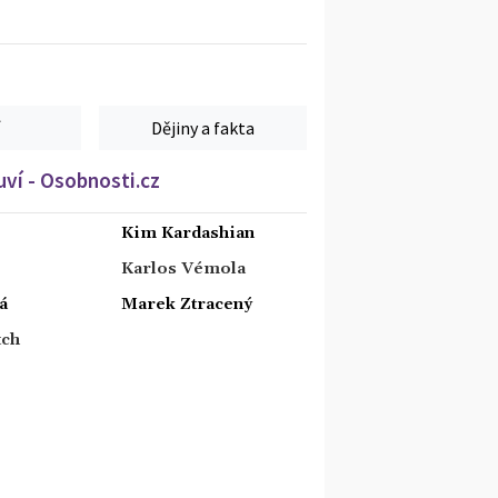
Dějiny a fakta
ví - Osobnosti.cz
Kim Kardashian
Karlos Vémola
á
Marek Ztracený
tch