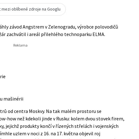
t mezi oblíbené zdroje na Googlu
asáhly závod Angstrem v Zelenogradu, výrobce polovodičů
ár zachvátil i areál přilehlého technoparku ELMA.
rie
u mašinérii
etrů od centra Moskvy. Na tak malém prostoru se
w-how než kdekoli jinde v Rusku: kolem dvou stovek firem,
ky, jejichž produkty končí v řízených střelách i vojenských
hle uzlem v noci z 16. na 17. května objevil roj