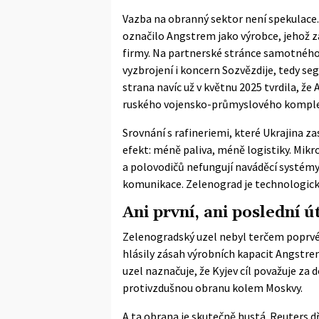
Vazba na obranný sektor není spekulace
označilo Angstrem jako výrobce, jehož z
firmy. Na partnerské stránce samotného
vyzbrojení i koncern Sozvězdije, tedy s
strana navíc už v květnu 2025 tvrdila, ž
ruského vojensko-průmyslového komplexu
Srovnání s rafineriemi, které Ukrajina z
efekt: méně paliva, méně logistiky. Mikro
a polovodičů nefungují naváděcí systémy 
komunikace. Zelenograd je technologick
Ani první, ani poslední ú
Zelenogradský uzel nebyl terčem poprvé.
hlásily zásah výrobních kapacit Angstre
uzel naznačuje, že Kyjev cíl považuje za
protivzdušnou obranu kolem Moskvy.
A ta obrana je skutečně hustá. Reuters d