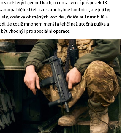
den v některých jednotkách, o čemž svědčí
příspěvek
13.
 samopal dělostřelci ze samohybné houfnice, ale její typ
kisty, osádky obrněných vozidel, řidiče automobilů
a
dí. Je totiž mnohem menší a lehčí než útočná puška a
 být vhodný i pro speciální operace.