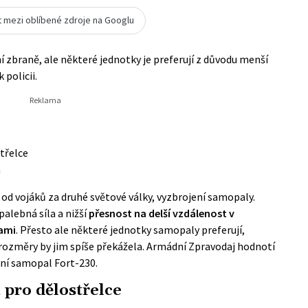
t mezi oblíbené zdroje na Googlu
 zbraně, ale některé jednotky je preferují z důvodu menší
 policii.
třelce
m
a od vojáků za druhé světové války, vyzbrojení samopaly.
palebná síla a nižší
přesnost na delší vzdálenost v
ami
. Přesto ale některé jednotky samopaly preferují,
 rozměry by jim spíše překážela. Armádní Zpravodaj hodnotí
ní samopal Fort-230.
 pro dělostřelce