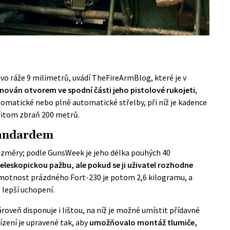
ivo ráže 9 milimetrů, uvádí
TheFireArmBlog
, které je v
nován otvorem ve spodní části jeho pistolové rukojeti
,
matické nebo plně automatické střelby, při níž je kadence
řitom zbraň 200 metrů.
tandardem
ozměry; podle
GunsWeek
je jeho délka pouhých 40
teleskopickou pažbu, ale pokud se ji uživatel rozhodne
 Hmotnost prázdného Fort-230 je potom 2,6 kilogramu, a
 lepší uchopení.
roveň disponuje i lištou, na níž je možné umístit přídavné
ízení je upravené tak, aby
umožňovalo montáž tlumiče,