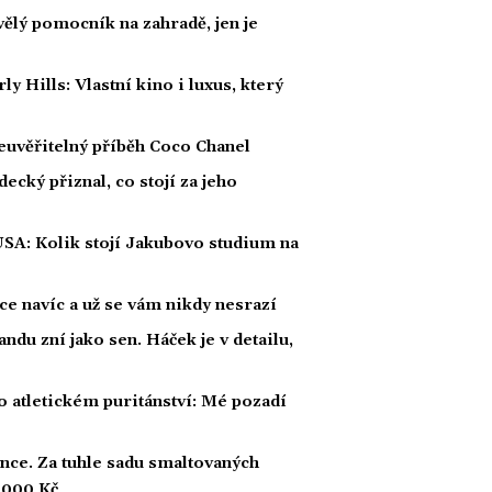
kvělý pomocník na zahradě, jen je
Hills: Vlastní kino i luxus, který
euvěřitelný příběh Coco Chanel
ecký přiznal, co stojí za jeho
USA: Kolik stojí Jakubovo studium na
žíce navíc a už se vám nikdy nesrazí
andu zní jako sen. Háček je v detailu,
 atletickém puritánství: Mé pozadí
ince. Za tuhle sadu smaltovaných
5 000 Kč