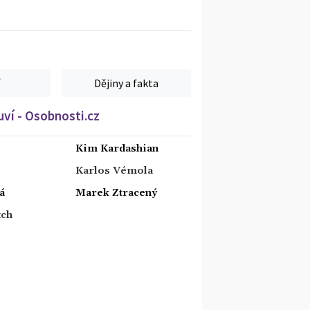
Dějiny a fakta
ví - Osobnosti.cz
Kim Kardashian
Karlos Vémola
á
Marek Ztracený
tch