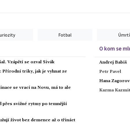
uriozity
Fotbal
Úmrtí
O kom se mlu
al. Vzápětí se ozval Sivák
Andrej Babiš
Přírodní triky, jak je vyhnat ze
Petr Pavel
Hana Zagorov
dinace se vrací na Novu, má to ale
Kazma Kazmi
ad přes svižné rytmy po temnější
žují život bez demence až o třináct