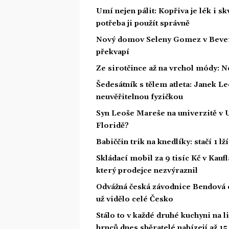
Umí nejen pálit: Kopřiva je lék i s
potřeba ji použít správně
Nový domov Seleny Gomez v Beverly 
překvapí
Ze sirotčince až na vrchol módy: N
Šedesátník s tělem atleta: Janek Led
neuvěřitelnou fyzičkou
Syn Leoše Mareše na univerzitě v 
Floridě?
Babiččin trik na knedlíky: stačí 1 l
Skládací mobil za 9 tisíc Kč v Kaufl
který prodejce nezvýraznil
Odvážná česká závodnice Bendová o
už vidělo celé Česko
Stálo to v každé druhé kuchyni na l
hrnců dnes sběratelé nabízejí až 1