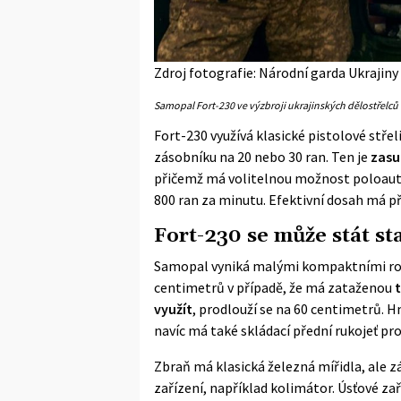
Zdroj fotografie: Národní garda Ukrajiny
Samopal Fort-230 ve výzbroji ukrajinských dělostřelců
Fort-230 využívá klasické pistolové střel
zásobníku na 20 nebo 30 ran. Ten je
zasu
přičemž má volitelnou možnost poloauto
800 ran za minutu. Efektivní dosah má p
Fort-230 se může stát s
Samopal vyniká malými kompaktními r
centimetrů v případě, že má zataženou
využít
, prodlouží se na 60 centimetrů.
navíc má také skládací přední rukojeť pro
Zbraň má klasická železná mířidla, ale zá
zařízení, například kolimátor. Úsťové zař