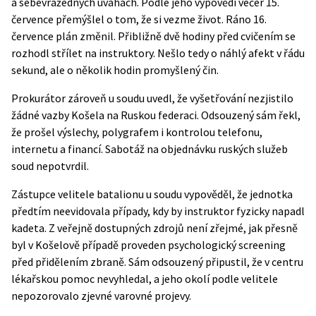
a sebevražedných úvahách. Podle jeho výpovědi večer 15.
července přemýšlel o tom, že si vezme život. Ráno 16.
července plán změnil. Přibližně dvě hodiny před cvičením se
rozhodl střílet na instruktory. Nešlo tedy o náhlý afekt v řádu
sekund, ale o několik hodin promyšlený čin.
Prokurátor zároveň u soudu uvedl, že vyšetřování nezjistilo
žádné vazby Košela na Ruskou federaci. Odsouzený sám řekl,
že prošel výslechy, polygrafem i kontrolou telefonu,
internetu a financí. Sabotáž na objednávku ruských služeb
soud nepotvrdil.
Zástupce velitele batalionu u soudu vypověděl, že jednotka
předtím neevidovala případy, kdy by instruktor fyzicky napadl
kadeta. Z veřejně dostupných zdrojů není zřejmé, jak přesně
byl v Košelově případě proveden psychologický screening
před přidělením zbraně. Sám odsouzený připustil, že v centru
lékařskou pomoc nevyhledal, a jeho okolí podle velitele
nepozorovalo zjevné varovné projevy.