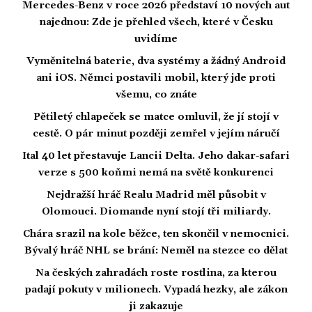
Mercedes-Benz v roce 2026 představí 10 nových aut
najednou: Zde je přehled všech, které v Česku
uvidíme
Vyměnitelná baterie, dva systémy a žádný Android
ani iOS. Němci postavili mobil, který jde proti
všemu, co znáte
Pětiletý chlapeček se matce omluvil, že jí stojí v
cestě. O pár minut později zemřel v jejím náručí
Ital 40 let přestavuje Lancii Delta. Jeho dakar-safari
verze s 500 koňmi nemá na světě konkurenci
Nejdražší hráč Realu Madrid měl působit v
Olomouci. Diomande nyní stojí tři miliardy.
Chára srazil na kole běžce, ten skončil v nemocnici.
Bývalý hráč NHL se brání: Neměl na stezce co dělat
Na českých zahradách roste rostlina, za kterou
padají pokuty v milionech. Vypadá hezky, ale zákon
ji zakazuje