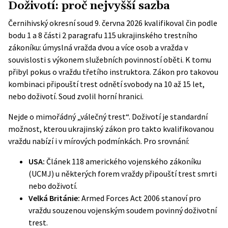
Doživotí: proč nejvyšší sazba
Černihivský okresní soud 9. června 2026 kvalifikoval čin podle
bodu 1 a 8 části 2 paragrafu 115
ukrajinského trestního
zákoníku
: úmyslná vražda dvou a více osob a vražda v
souvislosti s výkonem služebních povinností oběti. K tomu
přibyl pokus o vraždu třetího instruktora. Zákon pro takovou
kombinaci připouští trest odnětí svobody na 10 až 15 let,
nebo doživotí. Soud zvolil horní hranici.
Nejde o mimořádný „válečný trest“. Doživotí je standardní
možnost, kterou ukrajinský zákon pro takto kvalifikovanou
vraždu nabízí i v mírových podmínkách. Pro srovnání:
USA:
Článek 118 amerického vojenského zákoníku
(UCMJ) u některých forem vraždy připouští trest smrti
nebo doživotí.
Velká Británie:
Armed Forces Act 2006 stanoví pro
vraždu souzenou vojenským soudem povinný doživotní
trest.