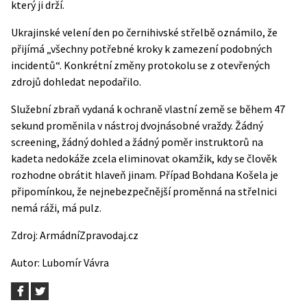
který ji drží.
Ukrajinské velení den po černihivské střelbě oznámilo, že
přijímá „všechny potřebné kroky k zamezení podobných
incidentů“. Konkrétní změny protokolu se z otevřených
zdrojů dohledat nepodařilo.
Služební zbraň vydaná k ochraně vlastní země se během 47
sekund proměnila v nástroj dvojnásobné vraždy. Žádný
screening, žádný dohled a žádný poměr instruktorů na
kadeta nedokáže zcela eliminovat okamžik, kdy se člověk
rozhodne obrátit hlaveň jinam. Případ Bohdana Košela je
připomínkou, že nejnebezpečnější proměnná na střelnici
nemá ráži, má pulz.
Zdroj:
ArmádníZpravodaj.cz
Autor:
Lubomír Vávra