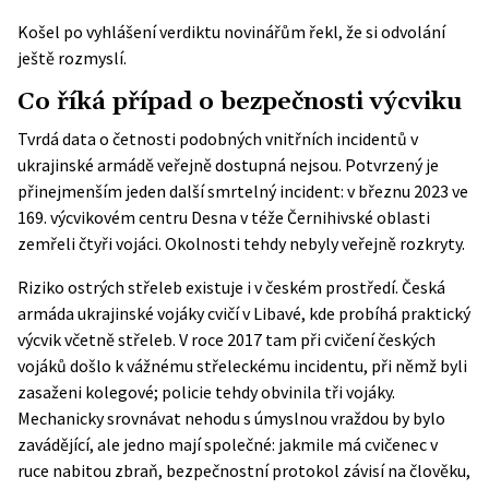
Košel po vyhlášení verdiktu novinářům řekl, že si odvolání
ještě rozmyslí.
Co říká případ o bezpečnosti výcviku
Tvrdá data o četnosti podobných vnitřních incidentů v
ukrajinské armádě veřejně dostupná nejsou. Potvrzený je
přinejmenším jeden další smrtelný incident: v březnu 2023 ve
169. výcvikovém centru Desna v téže Černihivské oblasti
zemřeli čtyři vojáci. Okolnosti tehdy nebyly veřejně rozkryty.
Riziko ostrých střeleb existuje i v českém prostředí. Česká
armáda ukrajinské vojáky cvičí v Libavé, kde probíhá praktický
výcvik včetně střeleb. V roce 2017 tam při cvičení českých
vojáků došlo k vážnému střeleckému incidentu, při němž byli
zasaženi kolegové; policie tehdy obvinila tři vojáky.
Mechanicky srovnávat nehodu s úmyslnou vraždou by bylo
zavádějící, ale jedno mají společné: jakmile má cvičenec v
ruce nabitou zbraň, bezpečnostní protokol závisí na člověku,