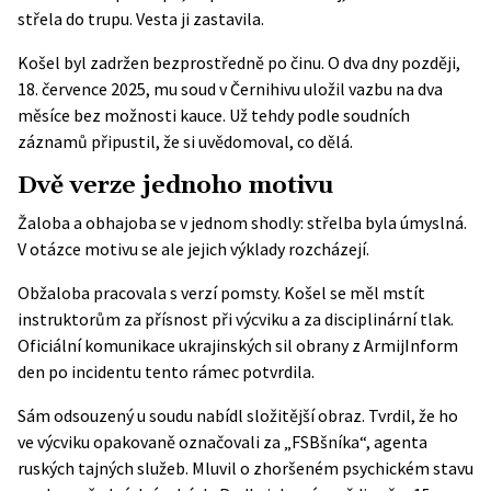
střela do trupu. Vesta ji zastavila.
Košel byl zadržen bezprostředně po činu. O dva dny později,
18. července 2025, mu soud v Černihivu uložil vazbu na dva
měsíce bez možnosti kauce. Už tehdy podle soudních
záznamů připustil, že si uvědomoval, co dělá.
Dvě verze jednoho motivu
Žaloba a obhajoba se v jednom shodly: střelba byla úmyslná.
V otázce motivu se ale jejich výklady rozcházejí.
Obžaloba pracovala s verzí pomsty. Košel se měl mstít
instruktorům za přísnost při výcviku a za disciplinární tlak.
Oficiální komunikace ukrajinských sil obrany z
ArmijInform
den po incidentu tento rámec potvrdila.
Sám odsouzený u soudu nabídl složitější obraz. Tvrdil, že ho
ve výcviku opakovaně označovali za „FSBšníka“, agenta
ruských tajných služeb. Mluvil o zhoršeném psychickém stavu