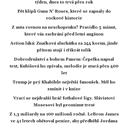
týden, dnes to trvá přes rok
Pět klipů Guns N‘ Roses, které se zapsaly do
rockové historie
Z auta rovnou na neschopenku? Pravidlo 5 minut,
které vás zachrání před letní angínou
Action láká: Značková sluchátka za 244 korun, jinde
přitom stojí i třikrát tolik
Dobrodružství s bohem Panem: Čepelka napsal
text, Kubišová ho zpívala, melodie je stará přes 400
let
Trump je prý Khabibův největší fanoušek. Měl ho
zmínit i v knize
Vrací se nejdražší hráč fotbalové ligy. Slávistovi
Mosesovi byl prominut trest
Z 1,3 miliardy na 100 milionů ročně. LeBron James
ve 41 letech obětoval peníze, aby předběhl Jordana