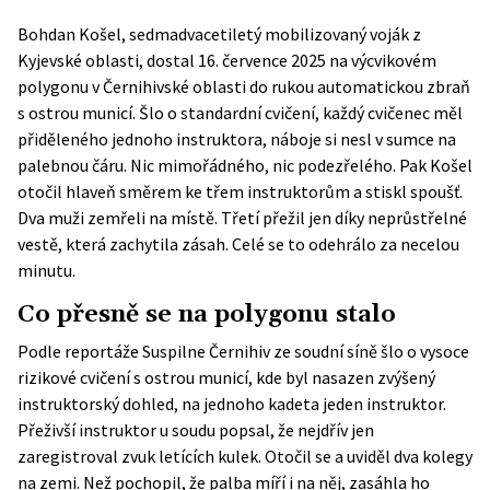
Bohdan Košel, sedmadvacetiletý mobilizovaný voják z
Kyjevské oblasti, dostal 16. července 2025 na výcvikovém
polygonu v Černihivské oblasti do rukou automatickou zbraň
s ostrou municí. Šlo o standardní cvičení, každý cvičenec měl
přiděleného jednoho instruktora, náboje si nesl v sumce na
palebnou čáru. Nic mimořádného, nic podezřelého. Pak Košel
otočil hlaveň směrem ke třem instruktorům a stiskl spoušť.
Dva muži zemřeli na místě. Třetí přežil jen díky neprůstřelné
vestě, která zachytila zásah. Celé se to odehrálo za necelou
minutu.
Co přesně se na polygonu stalo
Podle reportáže
Suspilne Černihiv
ze soudní síně šlo o vysoce
rizikové cvičení s ostrou municí, kde byl nasazen zvýšený
instruktorský dohled, na jednoho kadeta jeden instruktor.
Přeživší instruktor u soudu popsal, že nejdřív jen
zaregistroval zvuk letících kulek. Otočil se a uviděl dva kolegy
na zemi. Než pochopil, že palba míří i na něj, zasáhla ho