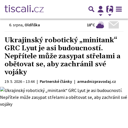
18°C
6. srpna
,
Oldřiška
Ukrajinský robotický „minitank“
GRC Lyut je asi budoucností.
Nepřítele může zasypat střelami a
obětovat se, aby zachránil své
vojáky
19. 5. 2026 – 13:44
|
Partnerské články
|
armadnizpravodaj.cz