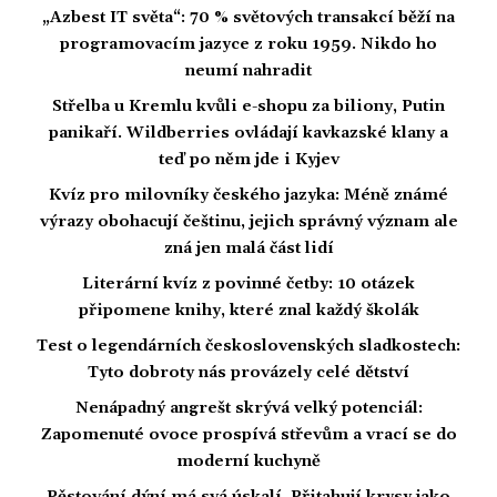
„Azbest IT světa“: 70 % světových transakcí běží na
programovacím jazyce z roku 1959. Nikdo ho
neumí nahradit
Střelba u Kremlu kvůli e-shopu za biliony, Putin
panikaří. Wildberries ovládají kavkazské klany a
teď po něm jde i Kyjev
Kvíz pro milovníky českého jazyka: Méně známé
výrazy obohacují češtinu, jejich správný význam ale
zná jen malá část lidí
Literární kvíz z povinné četby: 10 otázek
připomene knihy, které znal každý školák
Test o legendárních československých sladkostech:
Tyto dobroty nás provázely celé dětství
Nenápadný angrešt skrývá velký potenciál:
Zapomenuté ovoce prospívá střevům a vrací se do
moderní kuchyně