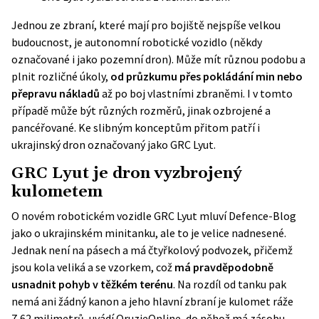
Jednou ze zbraní, které mají pro bojiště nejspíše velkou
budoucnost, je autonomní robotické vozidlo (někdy
označované i jako pozemní dron). Může mít různou podobu a
plnit rozličné úkoly,
od průzkumu přes pokládání min nebo
přepravu nákladů
až po boj vlastními zbraněmi. I v tomto
případě může být různých rozměrů, jinak ozbrojené a
pancéřované. Ke slibným konceptům přitom patří i
ukrajinský dron označovaný jako GRC Lyut.
GRC Lyut je dron vyzbrojený
kulometem
O novém robotickém vozidle GRC Lyut mluví
Defence-Blog
jako o ukrajinském minitanku, ale to je velice nadnesené.
Jednak není na pásech a má čtyřkolový podvozek, přičemž
jsou kola veliká a se vzorkem, což
má pravděpodobně
usnadnit pohyb v těžkém terénu
. Na rozdíl od tanku pak
nemá ani žádný kanon a jeho hlavní zbraní je kulomet ráže
7,62 milimetrů, uvádí
OruzjeOnline
, do něhož má zásobu