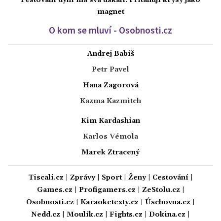
Pěstování dýní má svá úskalí. Přitahují krysy jako
magnet
O kom se mluví - Osobnosti.cz
Andrej Babiš
Petr Pavel
Hana Zagorová
Kazma Kazmitch
Kim Kardashian
Karlos Vémola
Marek Ztracený
Tiscali.cz
|
Zprávy
|
Sport
|
Ženy
|
Cestování
|
Games.cz
|
Profigamers.cz
|
ZeStolu.cz
|
Osobnosti.cz
|
Karaoketexty.cz
|
Úschovna.cz
|
Nedd.cz
|
Moulík.cz
|
Fights.cz
|
Dokina.cz
|