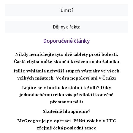
Úmrtí
Dějiny a fakta
Doporučené články
Nikdy nemíchejte tyto dvě tablety proti bolesti.
Častá chyba může skončit krvácením do žaludku
Itálie vyhlásila nejvyšší stupeň výstrahy ve všech
velkých městech. Vedra nepoleví ani v Česku
Lepíte se v horku ke stolu i k židli? Díky
jednoduchému triku vás předloktí konečně
přestanou pálit
Skutečně hloupneme?
McGregor je po operaci. Příští rok ho v UFC
zřejmě čeká poslední tanec