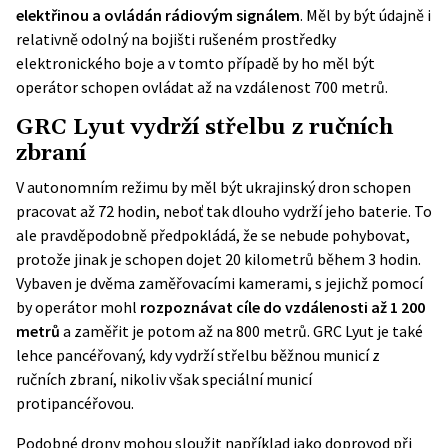
elektřinou a ovládán rádiovým signálem
. Měl by být údajně i
relativně odolný na bojišti rušeném prostředky
elektronického boje a v tomto případě by ho měl být
operátor schopen ovládat až na vzdálenost 700 metrů.
GRC Lyut vydrží střelbu z ručních
zbraní
V autonomním režimu by měl být ukrajinský dron schopen
pracovat až 72 hodin, neboť tak dlouho vydrží jeho baterie. To
ale pravděpodobně předpokládá, že se nebude pohybovat,
protože jinak je schopen dojet 20 kilometrů během 3 hodin.
Vybaven je dvěma zaměřovacími kamerami, s jejichž pomocí
by operátor mohl
rozpoznávat cíle do vzdálenosti až 1 200
metrů
a zaměřit je potom až na 800 metrů. GRC Lyut je také
lehce pancéřovaný, kdy vydrží střelbu běžnou municí z
ručních zbraní, nikoliv však speciální municí
protipancéřovou.
Podobné drony mohou sloužit například jako doprovod při