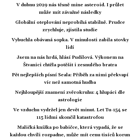
V dubnu 2029 nás těsně mine asteroid. I průlet
může mít závažné následky
Globální oteplování neprobíhá stabilně. Prudce
zrychluje, zjistila studie
Vybuchla obávaná sopka. V minulosti zabila stovky
lidí
Jsem na nás hrdá, hlásí Pudilová. Výkonem na
Štvanici chtěla potěšit i zesnulého bratra
Pět nejlepších písní Seala: Příběh za nimi překvapí
víc než samotná hudba
Nejhloupější znamení zvěrokruhu: 4 hlupáci dle
astrologie
Ve vzduchu vydržel jen devět minut. Let Tu-154 se
115 lidmi skončil katastrofou
Maličká knížka po babičce, která vypadá, že se
každou chvíli rozpadne, může mít cenu tisíců korun