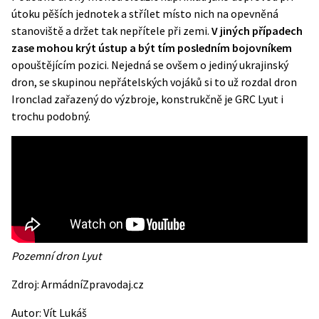
útoku pěších jednotek a střílet místo nich na opevněná
stanoviště a držet tak nepřítele při zemi.
V jiných případech
zase mohou krýt ústup a být tím posledním bojovníkem
opouštějícím pozici. Nejedná se ovšem o jediný ukrajinský
dron,
se skupinou nepřátelských vojáků si to už rozdal dron
Ironclad zařazený do výzbroje, konstrukčně je GRC Lyut i
trochu podobný.
Pozemní dron Lyut
Zdroj:
ArmádníZpravodaj.cz
Autor:
Vít Lukáš