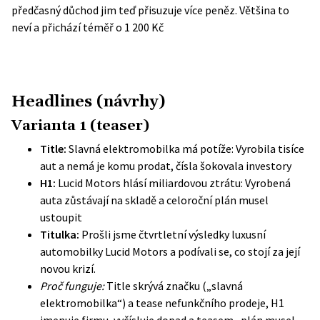
předčasný důchod jim teď přisuzuje více peněz. Většina to
neví a přichází téměř o 1 200 Kč
Headlines (návrhy)
Varianta 1 (teaser)
Title:
Slavná elektromobilka má potíže: Vyrobila tisíce
aut a nemá je komu prodat, čísla šokovala investory
H1:
Lucid Motors hlásí miliardovou ztrátu: Vyrobená
auta zůstávají na skladě a celoroční plán musel
ustoupit
Titulka:
Prošli jsme čtvrtletní výsledky luxusní
automobilky Lucid Motors a podívali se, co stojí za její
novou krizí.
Proč funguje:
Title skrývá značku („slavná
elektromobilka“) a tease nefunkčního prodeje, H1