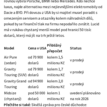
rovnou vybírá Porsche, BMW nebo Mercedes. Kdo nechce
luxus, najde alternativu mezi
nejlevnějšími elektromobily od
Dacie a BYD
. Při dovozu z USA by si majitel musel poradit s
omezeným servisem a otazníky kolem náhradních dílů,
pokud by se finanční tlak na firmu nepodařilo zvrátit. Lucid
má v rukávu chystaný menší model pod hranicí 50 tisíc
dolarů, který má jít na trh ještě letos.
Přibližný
Model
Cena v USA
Status
přepočet
Air Pure
od 70 900
kolem 1,5
v prodeji
(sedan)
dolarů
milionu Kč
Gravity
od 79 900
kolem 1,7
v prodeji
Touring (SUV)
dolarů
milionu Kč
Gravity Grand
od 94 900
kolem 2,0
v prodeji
Touring
dolarů
milionu Kč
Midsize
pod 50 000
kolem 1
uvedení plánováno
(chystaný)
dolarů
milionu Kč
na rok 2026
Přečtěte si také:
Skvělá zpráva pro české důchodce: