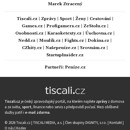
Marek Ztracený
Tiscali.cz
|
Zprávy
|
Sport
|
Ženy
|
Cestování
|
Games.cz
|
Profigamers.cz
|
ZeStolu.cz
|
Osobnosti.cz
|
Karaoketexty.cz
|
Úschovna.cz
|
Nedd.cz
|
Moulík.cz
|
Fights.cz
|
Dokina.cz
|
CZhity.cz
|
Našepeníze.cz
|
Srovnám.cz
|
StartupInsider.cz
Partneři:
Peníze.cz
Tiscali.cz
je český zpravodajský portál, na kterém najdete
zprávy
z domova
a ze světa,
sport
, finance nebo servis s předpovědí počasí. Mezi oblíbené
služby patří i
e-mail zdarma
.
© 2026 Tiscali.cz |
TISCALI MEDIA, a.s.
|
Člen skupiny DIGNITY, s.r.o.
|
Kontakt
|
O nás
|
Kodex