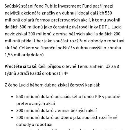
Saúdský státní fond Public Investment Fund patří mezi
největší akcionáře značky a v dubnu jí dodal dalších 550
milionů dolarů formou preferovaných akcií, k tomu uvolnil
dalších 500 milionů jako čerpání z úvěrové linky DDTL. Lucid
navíc získal 300 milionů z emise běžných akcií a dalších 200
milionů přidal Uber jako součást rozšíření dohody o robotaxi
službě. Celkem se finanční polštář v dubnu navýšil o zhruba
1,55 miliardy dolarů.
Přečtěte si také:
Češi přijdou o levné Temu a Shein. Už za 8
týdnů zdraží každá drobnost i 4×
Z čeho Lucid během dubna získal čerstvý kapitál:
550 milionů dolarů od saúdského fondu PIF v podobě
preferovaných akcií
300 milionů dolarů z emise běžných akcií
200 milionů dolarů od Uberu jako součást rozšířené
dohody o robotaxi