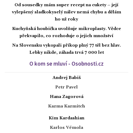
Od sousedky mám super recept na cukety – její
vylepšený sladkokyselý nálev nemá chybu a dělám
ho už roky
Kuchyňská houbička uvolňuje mikroplasty. Vědce
překvapilo, co rozhoduje o jejich množství
Na Slovensku vykopali příkop plný 77 těl bez hlav.
Lebky nikde, záhada trvá 7 000 let
O kom se mluví - Osobnosti.cz
Andrej Babiš
Petr Pavel
Hana Zagorová
Kazma Kazmitch
Kim Kardashian
Karlos Vémola