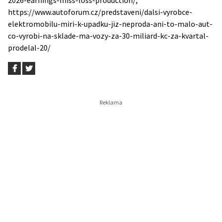
2026-earnings-miss-loss-production/,
https://www.autoforum.cz/predstaveni/dalsi-vyrobce-
elektromobilu-miri-k-upadku-jiz-neproda-ani-to-malo-aut-
co-vyrobi-na-sklade-ma-vozy-za-30-miliard-kc-za-kvartal-
prodelal-20/