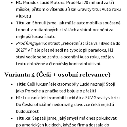
H1:
Paradox Lucid Motors: Prodělal 20 miliard za tři
měsíce, přitom o víkendu získal Gravity titul Auto roku
v luxusu
Titulka:
Shrnuli jsme, jak může automobilka současně
tonout v miliardových ztrátách a sbírat ocenění za
nejlepší luxusní auto.
Proč funguje:
Kontrast „rekordní ztráta vs. likvidita do
2027″ v Title přesně sedí na typologii paradoxu, H1
staví vedle sebe ztrátu a ocenění Auto roku, což je v
textu doložené a čtenářsky kontraintuitivní.
Varianta 4 (Češi + osobní relevance)
Title:
Češi luxusní elektromobily Lucid neznají: Stojí
jako Porsche a značka teď bojuje o přežití
H1:
Luxusní elektromobil Lucid Air a SUV Gravity v krizi:
Do Česka oficiálně nedorazily, dovozce čeká nejistá
budoucnost
Titulka:
Sepsali jsme, jaký smysl má dnes pokukovat
po amerických lucidech, když se firma dostala do