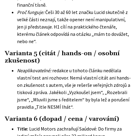
finanční tísně.
Proč funguje:
Češi 30 až 60 let značku Lucid skutečně z
velké části neznají, takže opener není manipulativní,
jen ji představuje. H1 cílí na praktického čtenáře,
kterému článek odpovídá na otázku „mám to dovážet,
nebo ne“.
Varianta 5 (citát / hands-on / osobní
zkušenost)
Neaplikovatelné:
redakce u tohoto článku nedělala
vlastní test ani rozhovor. Nemá vlastní citát ani hands-
on zkušenost s autem, vše je rešerše veřejných zdrojů a
tisková zpráva. Jakékoli „Vyzkoušel jsem“, „Rozebrali
jsme“, „Mluvili jsme s ředitelem“ by byla lež a porušení
pravidla „Title NESMÍ lhát“.
Varianta 6 (dopad / cena / varování)
Title:
Lucid Motors zachraňují Saúdové: Do firmy za