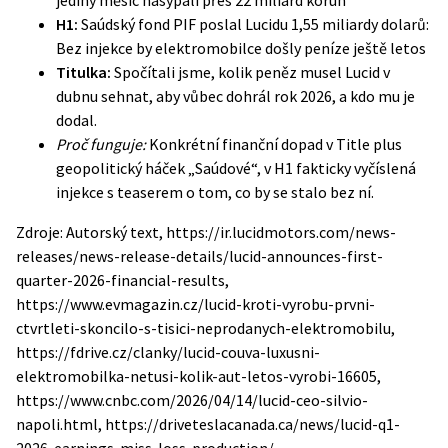
jediný měsíc nasypali přes 22 miliard korun
H1:
Saúdský fond PIF poslal Lucidu 1,55 miliardy dolarů:
Bez injekce by elektromobilce došly peníze ještě letos
Titulka:
Spočítali jsme, kolik peněz musel Lucid v
dubnu sehnat, aby vůbec dohrál rok 2026, a kdo mu je
dodal.
Proč funguje:
Konkrétní finanční dopad v Title plus
geopolitický háček „Saúdové“, v H1 fakticky vyčíslená
injekce s teaserem o tom, co by se stalo bez ní.
Zdroje: Autorský text, https://ir.lucidmotors.com/news-
releases/news-release-details/lucid-announces-first-
quarter-2026-financial-results,
https://www.evmagazin.cz/lucid-kroti-vyrobu-prvni-
ctvrtleti-skoncilo-s-tisici-neprodanych-elektromobilu,
https://fdrive.cz/clanky/lucid-couva-luxusni-
elektromobilka-netusi-kolik-aut-letos-vyrobi-16605,
https://www.cnbc.com/2026/04/14/lucid-ceo-silvio-
napoli.html, https://driveteslacanada.ca/news/lucid-q1-