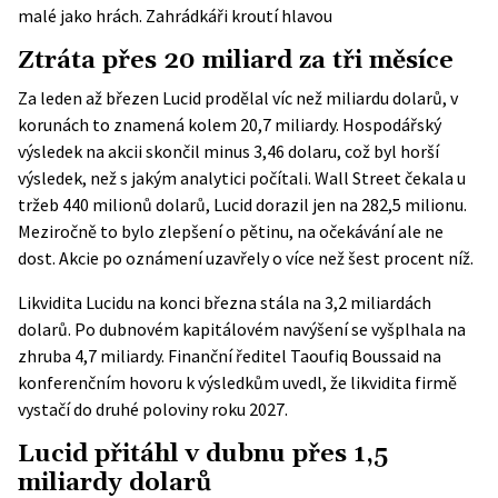
malé jako hrách. Zahrádkáři kroutí hlavou
Ztráta přes 20 miliard za tři měsíce
Za leden až březen Lucid prodělal víc než miliardu dolarů, v
korunách to znamená kolem 20,7 miliardy. Hospodářský
výsledek na akcii skončil minus 3,46 dolaru, což byl horší
výsledek, než s jakým analytici počítali. Wall Street čekala u
tržeb 440 milionů dolarů, Lucid dorazil jen na 282,5 milionu.
Meziročně to bylo zlepšení o pětinu, na očekávání ale ne
dost. Akcie po oznámení uzavřely o více než šest procent níž.
Likvidita Lucidu na konci března stála na 3,2 miliardách
dolarů. Po dubnovém kapitálovém navýšení se vyšplhala na
zhruba 4,7 miliardy. Finanční ředitel Taoufiq Boussaid na
konferenčním hovoru k výsledkům uvedl, že likvidita firmě
vystačí do druhé poloviny roku 2027.
Lucid přitáhl v dubnu přes 1,5
miliardy dolarů