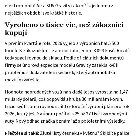
elektromobilů Air a SUV Gravity tak míří k jednomu z
nejtěžších období své krátké historie.
Vyrobeno o tisíce víc, než zákazníci
kupují
V prvním kvartále roku 2026 vyjelo z výrobních hal 5 500
lucidů. K zákazníkům se ale dostalo jenom 3 093 kusů. Rozdíl
tedy spadl rovnou do skladu. Podle oficiálních dokumentů
firmy se únorová expedice modelu Gravity zasekla kvůli
problému s dodavatelem sedaček, který automobilka
mezitím vyřešila.
Hodnota neprodaných vozů na skladě letos vyrostla na 1,47
miliardy dolarů, což odpovídá zhruba 30 miliardám korun.
Lucid kvůli tomu rovnou stáhl celoroční výrobní plán pro rok
2026, který ještě v únoru počítal s 25 až 27 tisíci vyrobenými
auty. Nový odhad značka oznámí až s pololetními výsledky.
Přečtěte si také:
Žluté listy česneku v květnu? Sklidíte palice