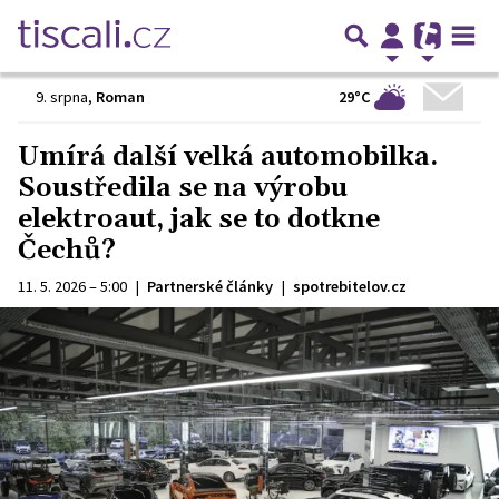
29°C
9. srpna
,
Roman
Umírá další velká automobilka.
Soustředila se na výrobu
elektroaut, jak se to dotkne
Čechů?
11. 5. 2026 – 5:00
|
Partnerské články
|
spotrebitelov.cz