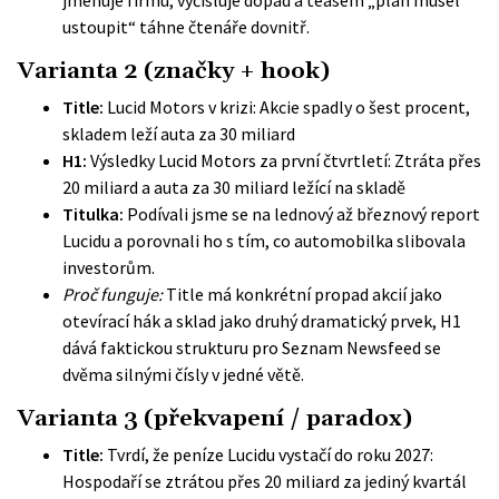
jmenuje firmu, vyčísluje dopad a teasem „plán musel
ustoupit“ táhne čtenáře dovnitř.
Varianta 2 (značky + hook)
Title:
Lucid Motors v krizi: Akcie spadly o šest procent,
skladem leží auta za 30 miliard
H1:
Výsledky Lucid Motors za první čtvrtletí: Ztráta přes
20 miliard a auta za 30 miliard ležící na skladě
Titulka:
Podívali jsme se na lednový až březnový report
Lucidu a porovnali ho s tím, co automobilka slibovala
investorům.
Proč funguje:
Title má konkrétní propad akcií jako
otevírací hák a sklad jako druhý dramatický prvek, H1
dává faktickou strukturu pro Seznam Newsfeed se
dvěma silnými čísly v jedné větě.
Varianta 3 (překvapení / paradox)
Title:
Tvrdí, že peníze Lucidu vystačí do roku 2027:
Hospodaří se ztrátou přes 20 miliard za jediný kvartál