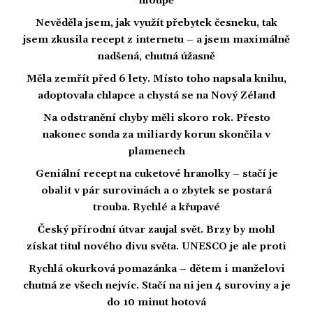
hloupě
Nevěděla jsem, jak využít přebytek česneku, tak
jsem zkusila recept z internetu – a jsem maximálně
nadšená, chutná úžasně
Měla zemřít před 6 lety. Místo toho napsala knihu,
adoptovala chlapce a chystá se na Nový Zéland
Na odstranění chyby měli skoro rok. Přesto
nakonec sonda za miliardy korun skončila v
plamenech
Geniální recept na cuketové hranolky – stačí je
obalit v pár surovinách a o zbytek se postará
trouba. Rychlé a křupavé
Český přírodní útvar zaujal svět. Brzy by mohl
získat titul nového divu světa. UNESCO je ale proti
Rychlá okurková pomazánka – dětem i manželovi
chutná ze všech nejvíc. Stačí na ni jen 4 suroviny a je
do 10 minut hotová