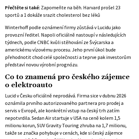
Přečtěte si také:
Zapomeňte na běh. Harvard prošel 23
sportů a 1 dokáže srazit cholesterol bez léků
Winterhoff podle oznámení firmy zůstává v Lucidu jako
provozní ředitel. Napoli oficiálně nastoupí v následujících
týdnech, podle CNBC kvůli stěhování ze Švýcarska a
americkému vízovému procesu. Jeho první úkol bude
přehodnotit chod celé společnosti a teprve pak investorům
představí novou výrobní prognózu.
Co to znamená pro českého zájemce
o elektroauto
Lucid v Česku oficiálně neprodává. Firma sice v dubnu 2026
oznámila prvního autorizovaného partnera pro prodej a
servis v Evropě, ale konkrétní vstup na český trh zatím
nepotvrdila. Sedan Air startuje v USA na ceně kolem 1,5
milionu korun, SUV Gravity Touring zhruba na 1,7 milionu,
takže se značka pohybuje v cenách, kde si český zájemce