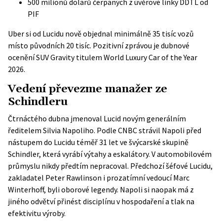
500 milionů dolarů čerpaných z úvěrové linky DDTL od
PIF
Uber si od Lucidu nově objednal minimálně 35 tisíc vozů
místo původních 20 tisíc. Pozitivní zprávou je dubnové
ocenění SUV Gravity titulem World Luxury Car of the Year
2026.
Vedení převezme manažer ze
Schindleru
Čtrnáctého dubna jmenoval Lucid novým generálním
ředitelem Silvia Napoliho. Podle CNBC strávil Napoli před
nástupem do Lucidu téměř 31 let ve švýcarské skupině
Schindler, která vyrábí výtahy a eskalátory. V automobilovém
průmyslu nikdy předtím nepracoval. Předchozí šéfové Lucidu,
zakladatel Peter Rawlinson i prozatímní vedoucí Marc
Winterhoff, byli oborové legendy. Napoli si naopak má z
jiného odvětví přinést disciplínu v hospodaření a tlak na
efektivitu výroby.