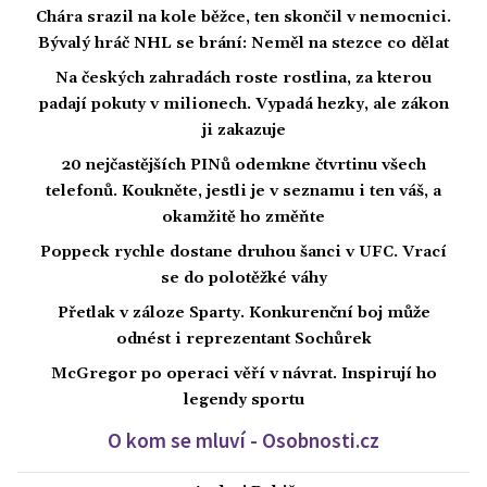
Chára srazil na kole běžce, ten skončil v nemocnici.
Bývalý hráč NHL se brání: Neměl na stezce co dělat
Na českých zahradách roste rostlina, za kterou
padají pokuty v milionech. Vypadá hezky, ale zákon
ji zakazuje
20 nejčastějších PINů odemkne čtvrtinu všech
telefonů. Koukněte, jestli je v seznamu i ten váš, a
okamžitě ho změňte
Poppeck rychle dostane druhou šanci v UFC. Vrací
se do polotěžké váhy
Přetlak v záloze Sparty. Konkurenční boj může
odnést i reprezentant Sochůrek
McGregor po operaci věří v návrat. Inspirují ho
legendy sportu
O kom se mluví - Osobnosti.cz