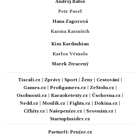
Andrej Babiš
Petr Pavel
Hana Zagorová
Kazma Kazmitch
Kim Kardashian
Karlos Vémola
Marek Ztracený
Tiscali.cz
|
Zprávy
|
Sport
|
Ženy
|
Cestování
|
Games.cz
|
Profigamers.cz
|
ZeStolu.cz
|
Osobnosti.cz
|
Karaoketexty.cz
|
Úschovna.cz
|
Nedd.cz
|
Moulík.cz
|
Fights.cz
|
Dokina.cz
|
CZhity.cz
|
Našepeníze.cz
|
Srovnám.cz
|
StartupInsider.cz
Partneři:
Peníze.cz