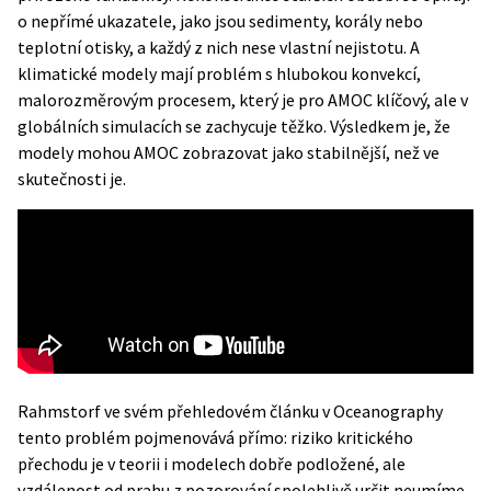
o nepřímé ukazatele, jako jsou sedimenty, korály nebo
teplotní otisky, a každý z nich nese vlastní nejistotu. A
klimatické modely mají problém s hlubokou konvekcí,
malorozměrovým procesem, který je pro AMOC klíčový, ale v
globálních simulacích se zachycuje těžko. Výsledkem je, že
modely mohou AMOC zobrazovat jako stabilnější, než ve
skutečnosti je.
Rahmstorf ve svém přehledovém článku v Oceanography
tento problém pojmenovává přímo: riziko kritického
přechodu je v teorii i modelech dobře podložené, ale
vzdálenost od prahu z pozorování spolehlivě určit neumíme.