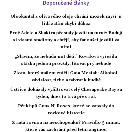
Doporučené články
Oleokantal z olivového oleje chrání mozek myší, u
lidí zatím chybí důkaz
Proč Adele a Shakira přestaly jezdit na turné: Budují
si vlastní stadiony a chtějí, aby fanoušci jezdili za
nimi
„Slavím, že nebudu mít děti." Kovalová vyřešila
otázku jednou provždy, litovat prý nebude
Zlom, který málem zničil Gaia Mesiah: Alkohol,
závislost, ticho a návrat k hudbě
Ústřice dokázaly vyfiltrovat celý Chesapeake Bay za
týden, dnes to trvá přes rok
Pět klipů Guns N‘ Roses, které se zapsaly do
rockové historie
Z auta rovnou na neschopenku? Pravidlo 5 minut,
které vás zachrání před letní angínou