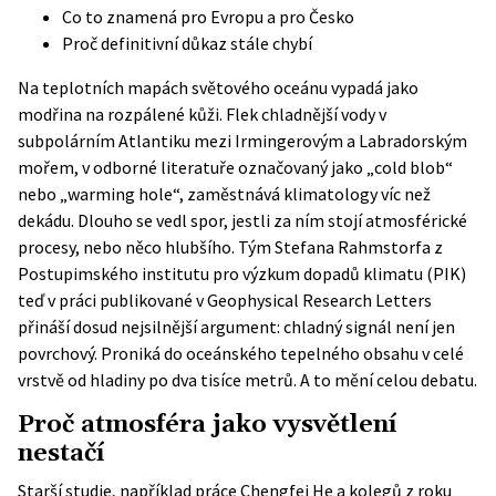
Co to znamená pro Evropu a pro Česko
Proč definitivní důkaz stále chybí
Na teplotních mapách světového oceánu vypadá jako
modřina na rozpálené kůži. Flek chladnější vody v
subpolárním Atlantiku mezi Irmingerovým a Labradorským
mořem, v odborné literatuře označovaný jako „cold blob“
nebo „warming hole“, zaměstnává klimatology víc než
dekádu. Dlouho se vedl spor, jestli za ním stojí atmosférické
procesy, nebo něco hlubšího. Tým Stefana Rahmstorfa z
Postupimského institutu pro výzkum dopadů klimatu (PIK)
teď v práci publikované v Geophysical Research Letters
přináší dosud nejsilnější argument: chladný signál není jen
povrchový. Proniká do oceánského tepelného obsahu v celé
vrstvě od hladiny po dva tisíce metrů. A to mění celou debatu.
Proč atmosféra jako vysvětlení
nestačí
Starší studie, například práce Chengfei He a kolegů z roku