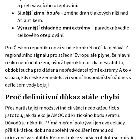
a přetrvávajícího oteplování.
Silnější zimní bouře
– změna drah tlakových níží nad
Atlantikem.
Výraznější chladné zimní extrémy
– paradoxně vedle
celkového oteplování.
Pro Českou republiku nová studie konkrétní čísla nedává. Z
regionálního signálu pro střední Evropu ale plyne, že hlavní
riziko není ochlazení, nýbrž hydroklimatická nestabilita,
období sucha prokládaná nepředvídatelnými extrémy. A to v
situaci, kdy české zemědělství i vodní hospodářství už dnes s
deficitem vody bojují.
Proč definitivní důkaz stále chybí
Přes narůstající množství indicií vědci nedokážou říct s
jistotou, jak daleko je AMOC od kritického bodu zvratu.
Důvodů je několik. Přímá měření pokrývají jen dvě dekády,
příliš krátkou dobu na spolehlivé odlišení trendu od
přirozené variability. Rekonstrukce starších období se opírají