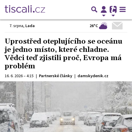
26°C
7. srpna
,
Lada
Uprostřed oteplujícího se oceánu
je jedno místo, které chladne.
Vědci teď zjistili proč, Evropa má
problém
16. 6. 2026 – 4:15
|
Partnerské články
|
damskydenik.cz