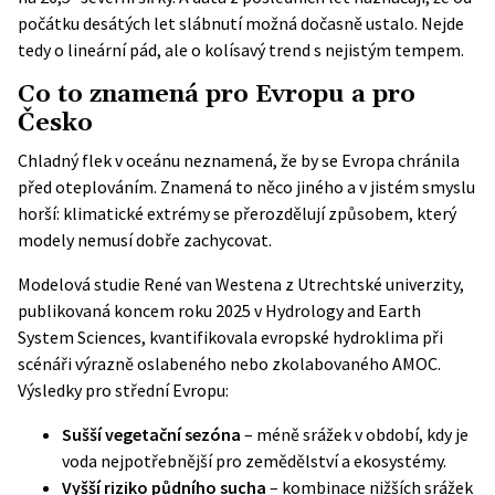
počátku desátých let slábnutí možná dočasně ustalo. Nejde
tedy o lineární pád, ale o kolísavý trend s nejistým tempem.
Co to znamená pro Evropu a pro
Česko
Chladný flek v oceánu neznamená, že by se Evropa chránila
před oteplováním. Znamená to něco jiného a v jistém smyslu
horší: klimatické extrémy se přerozdělují způsobem, který
modely nemusí dobře zachycovat.
Modelová studie René van Westena z Utrechtské univerzity,
publikovaná koncem roku 2025 v
Hydrology and Earth
System Sciences
, kvantifikovala evropské hydroklima při
scénáři výrazně oslabeného nebo zkolabovaného AMOC.
Výsledky pro střední Evropu:
Sušší vegetační sezóna
– méně srážek v období, kdy je
voda nejpotřebnější pro zemědělství a ekosystémy.
Vyšší riziko půdního sucha
– kombinace nižších srážek