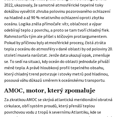
2022, ukazovaly, že samotné atmosférické tepelné toky
dokážou vysvětlit zhruba polovinu pozorovaného ochlazení
na hladině a až 90 % relativního ochlazení oproti zbytku
oceánu. Logika zněla přímočaře: vítr, oblačnost a výpar
odebírají teplo z povrchu, a proto se tam tvoří chladný flek.
Rahmstorfův tým ale přišel s klíčovým protiargumentem.
Pokud by příčinou byly atmosférické procesy, čistá ztráta
tepla z oceánu do atmosféry v dané oblasti by od poloviny 20.
století musela narůstat. Jenže data ukazují opak, zmenšuje
se. To sedí na situaci, kdy oceán do oblasti jednoduše přiváží
méně tepla. A právě hloubkový profil tepelného obsahu,
který chladný trend potvrzuje i stovky metrů pod hladinou,
posouvá váhu důkazů směrem k oceánskému transportu.
AMOC, motor, který zpomaluje
Za zkratkou AMOC se skrývá atlantická meridionální obratná
cirkulace, obří systém proudů, který přenáší teplou
povrchovou vodu z tropů k severnímu Atlantiku, kde se