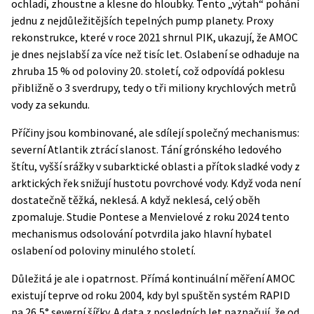
ochladí, zhoustne a klesne do hloubky. Tento „výtah“ pohání
jednu z nejdůležitějších tepelných pump planety. Proxy
rekonstrukce, které v roce 2021 shrnul
PIK
, ukazují, že AMOC
je dnes nejslabší za více než tisíc let. Oslabení se odhaduje na
zhruba 15 % od poloviny 20. století, což odpovídá poklesu
přibližně o 3 sverdrupy, tedy o tři miliony krychlových metrů
vody za sekundu.
Příčiny jsou kombinované, ale sdílejí společný mechanismus:
severní Atlantik ztrácí slanost. Tání grónského ledového
štítu, vyšší srážky v subarktické oblasti a přítok sladké vody z
arktických řek snižují hustotu povrchové vody. Když voda není
dostatečně těžká, neklesá. A když neklesá, celý oběh
zpomaluje. Studie Pontese a Menvielové z roku 2024 tento
mechanismus odsolování potvrdila jako hlavní hybatel
oslabení od poloviny minulého století.
Důležitá je ale i opatrnost. Přímá kontinuální měření AMOC
existují teprve od roku 2004, kdy byl spuštěn systém RAPID
na 26,5° severní šířky. A data z posledních let naznačují, že od