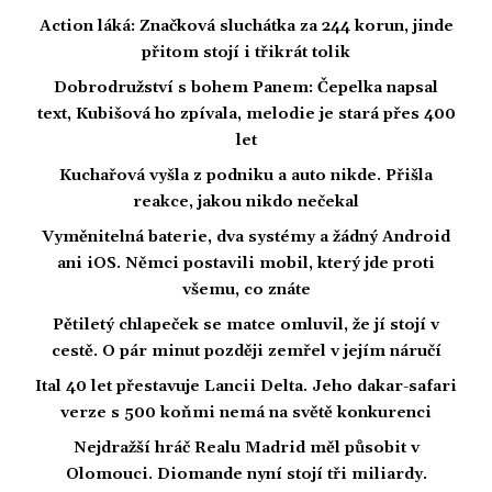
Action láká: Značková sluchátka za 244 korun, jinde
přitom stojí i třikrát tolik
Dobrodružství s bohem Panem: Čepelka napsal
text, Kubišová ho zpívala, melodie je stará přes 400
let
Kuchařová vyšla z podniku a auto nikde. Přišla
reakce, jakou nikdo nečekal
Vyměnitelná baterie, dva systémy a žádný Android
ani iOS. Němci postavili mobil, který jde proti
všemu, co znáte
Pětiletý chlapeček se matce omluvil, že jí stojí v
cestě. O pár minut později zemřel v jejím náručí
Ital 40 let přestavuje Lancii Delta. Jeho dakar-safari
verze s 500 koňmi nemá na světě konkurenci
Nejdražší hráč Realu Madrid měl působit v
Olomouci. Diomande nyní stojí tři miliardy.