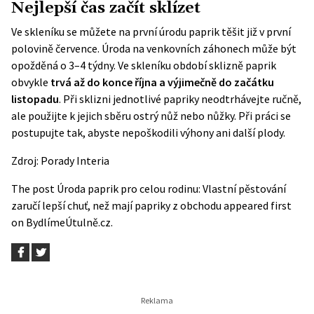
Nejlepší čas začít sklízet
Ve skleníku se můžete na první úrodu paprik těšit již v první
polovině července. Úroda na venkovních záhonech může být
opožděná o 3–4 týdny. Ve skleníku období sklizně paprik
obvykle
trvá až do konce října a výjimečně do začátku
listopadu
. Při sklizni jednotlivé papriky neodtrhávejte ručně,
ale použijte k jejich sběru ostrý nůž nebo nůžky. Při práci se
postupujte tak, abyste nepoškodili výhony ani další plody.
Zdroj:
Porady Interia
The post
Úroda paprik pro celou rodinu: Vlastní pěstování
zaručí lepší chuť, než mají papriky z obchodu
appeared first
on
BydlímeÚtulně.cz
.