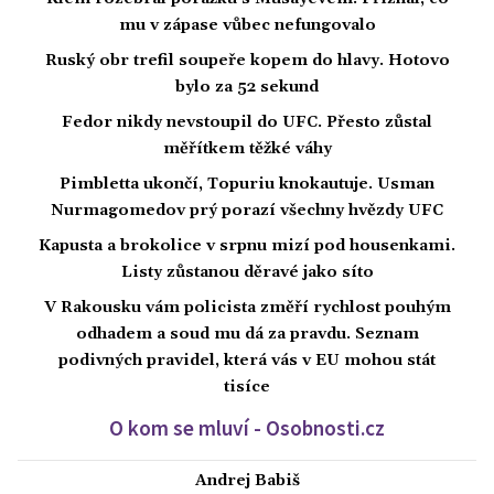
mu v zápase vůbec nefungovalo
Ruský obr trefil soupeře kopem do hlavy. Hotovo
bylo za 52 sekund
Fedor nikdy nevstoupil do UFC. Přesto zůstal
měřítkem těžké váhy
Pimbletta ukončí, Topuriu knokautuje. Usman
Nurmagomedov prý porazí všechny hvězdy UFC
Kapusta a brokolice v srpnu mizí pod housenkami.
Listy zůstanou děravé jako síto
V Rakousku vám policista změří rychlost pouhým
odhadem a soud mu dá za pravdu. Seznam
podivných pravidel, která vás v EU mohou stát
tisíce
O kom se mluví - Osobnosti.cz
Andrej Babiš