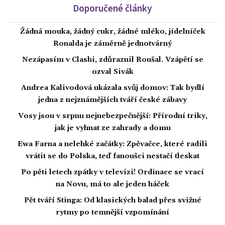
Doporučené články
Žádná mouka, žádný cukr, žádné mléko, jídelníček
Ronalda je záměrně jednotvárný
Nezápasím v Clashi, zdůraznil Roušal. Vzápětí se
ozval Sivák
Andrea Kalivodová ukázala svůj domov: Tak bydlí
jedna z nejznámějších tváří české zábavy
Vosy jsou v srpnu nejnebezpečnější: Přírodní triky,
jak je vyhnat ze zahrady a domu
Ewa Farna a nelehké začátky: Zpěvačce, které radili
vrátit se do Polska, teď fanoušci nestačí tleskat
Po pěti letech zpátky v televizi! Ordinace se vrací
na Novu, má to ale jeden háček
Pět tváří Stinga: Od klasických balad přes svižné
rytmy po temnější vzpomínání