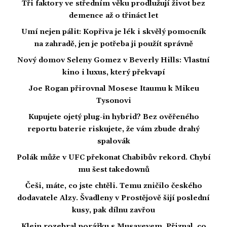
Tři faktory ve středním věku prodlužují život bez
demence až o třináct let
Umí nejen pálit: Kopřiva je lék i skvělý pomocník
na zahradě, jen je potřeba ji použít správně
Nový domov Seleny Gomez v Beverly Hills: Vlastní
kino i luxus, který překvapí
Joe Rogan přirovnal Mosese Itaumu k Mikeu
Tysonovi
Kupujete ojetý plug-in hybrid? Bez ověřeného
reportu baterie riskujete, že vám zbude drahý
spalovák
Polák může v UFC překonat Chabibův rekord. Chybí
mu šest takedownů
Češi, máte, co jste chtěli. Temu zničilo českého
dodavatele Alzy. Švadleny v Prostějově šijí poslední
kusy, pak dílnu zavřou
Klein rozebral porážku s Musayevem. Přiznal, co