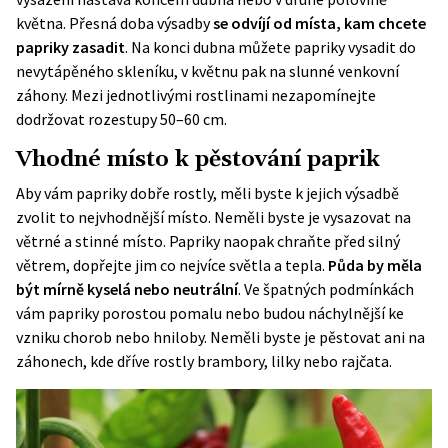
května. Přesná doba výsadby
se odvíjí od místa, kam chcete
papriky zasadit
. Na konci dubna můžete papriky vysadit do
nevytápěného skleníku, v květnu pak na slunné venkovní
záhony. Mezi jednotlivými rostlinami nezapomínejte
dodržovat rozestupy 50–60 cm.
Vhodné místo k pěstování paprik
Aby vám papriky dobře rostly, měli byste k jejich výsadbě
zvolit to nejvhodnější místo. Neměli byste je vysazovat na
větrné a stinné místo. Papriky naopak chraňte před silný
větrem, dopřejte jim co nejvíce světla a tepla.
Půda by měla
být mírně kyselá nebo neutrální
. Ve špatných podmínkách
vám papriky porostou pomalu nebo budou náchylnější ke
vzniku chorob nebo hniloby. Neměli byste je pěstovat ani na
záhonech, kde dříve rostly brambory, lilky nebo rajčata.