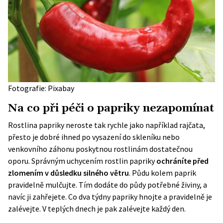
Fotografie: Pixabay
Na co při péči o papriky nezapomínat
Rostlina papriky neroste tak rychle jako například rajčata,
přesto je dobré ihned po vysazení do skleníku nebo
venkovního záhonu poskytnou rostlinám dostatečnou
oporu. Správným uchycením rostlin papriky
ochráníte před
zlomením v důsledku silného větru
. Půdu kolem paprik
pravidelně mulčujte. Tím dodáte do půdy potřebné živiny, a
navíc ji zahřejete. Co dva týdny papriky hnojte a pravidelně je
zalévejte. V teplých dnech je pak zalévejte každý den.