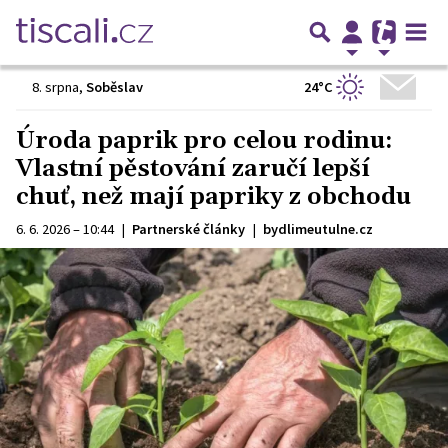
24°C
8. srpna
,
Soběslav
Úroda paprik pro celou rodinu:
Vlastní pěstování zaručí lepší
chuť, než mají papriky z obchodu
6. 6. 2026 – 10:44
|
Partnerské články
|
bydlimeutulne.cz