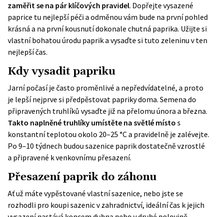
zaměřit se na pár klíčových pravidel
. Dopřejte vysazené
paprice tu nejlepší péči a odměnou vám bude na první pohled
krásná a na první kousnutí dokonale chutná paprika. Užijte si
vlastní bohatou úrodu paprik a vysaďte si tuto zeleninu v ten
nejlepší čas.
Kdy vysadit papriku
Jarní počasí je často proměnlivé a nepředvídatelné, a proto
je lepší nejprve si předpěstovat papriky doma. Semena do
připravených truhlíků vysaďte již na přelomu února a března.
Takto naplněné truhlíky umístěte na světlé místo
s
konstantní teplotou okolo 20–25 °C a pravidelně je zalévejte.
Po 9–10 týdnech budou sazenice paprik dostatečně vzrostlé
a připravené k venkovnímu přesazení.
Přesazení paprik do záhonu
Ať už máte vypěstované vlastní sazenice, nebo jste se
rozhodli pro koupi sazenic v zahradnictví, ideální čas k jejich
vysazení nastává koncem dubna nebo v druhé polovině