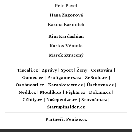
Petr Pavel
Hana Zagorová
Kazma Kazmitch
Kim Kardashian
Karlos Vémola
Marek Ztracený
Tiscali.cz
|
Zprávy
|
Sport
|
Ženy
|
Cestování
|
Games.cz
|
Profigamers.cz
|
ZeStolu.cz
|
Osobnosti.cz
|
Karaoketexty.cz
|
Úschovna.cz
|
Nedd.cz
|
Moulík.cz
|
Fights.cz
|
Dokina.cz
|
CZhity.cz
|
Našepeníze.cz
|
Srovnám.cz
|
StartupInsider.cz
Partneři:
Peníze.cz