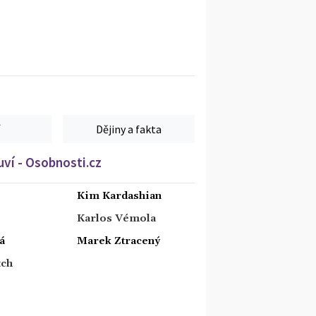
Dějiny a fakta
ví - Osobnosti.cz
Kim Kardashian
Karlos Vémola
á
Marek Ztracený
tch