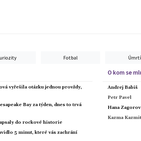
uriozity
Fotbal
Úmrtí
O kom se mlu
ová vyřešila otázku jednou provždy,
Andrej Babiš
Petr Pavel
hesapeake Bay za týden, dnes to trvá
Hana Zagorov
Kazma Kazmi
zapsaly do rockové historie
vidlo 5 minut, které vás zachrání