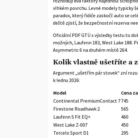
rozhodují dva faktory najednou: schopn
vlhkém povrchu. Levné modely typicky šet
paradox, který řidiče zaskočí: auto se c
deště zjistí, že bezpečnostní rezerva nee
Oficiální PDF GTÜ s výsledky testu
to dok
možných, Laufenn 183, West Lake 188. Pr
Asymmetric 6 na druhém místě 264.
Kolik vlastně ušetříte a 
Argument „ušetřím pár stovek“ zní rozumn
k lednu 2026:
Model
Cena za
Continental PremiumContact 7
745
Firestone Roadhawk 2
565
Laufenn S Fit EQ+
460
West Lake Z-007
450
Tercelo Sport D1
295