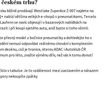
 českém trhu?
esku běžně prodávají.
Westlake ZuperAce Z-007 najdete na
Q+ nabízí většina velkých e-shopů s pneumatikami, Tercelo
Laufenn se navíc objevují i v bazarových nabídkách na
zit i při koupi ojetého auta, aniž byste si toho všimli.
ište přesný model z bočnice pneumatiky a dohledejte ho v
rzdění nemusí odpovídat reálnému chování v komplexním
m dezénu, což je hranice, kterou ADAC i
Autoklub ČR
mum pro léto, zvažte výměnu dřív, než vás k tomu donutí
 číslo v tabulce. Je to vzdálenost mezi zastavením a nárazem
úspory nekoupíte zpátky.