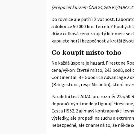
(Přepočet kurzem ČNB 24,265 Kč/EUR z 23.
Do rovnice ale patří i životnost. Labora
5 dokonce 50 000 km. Tercelo? Pouhých 2
dřív a celková cena za ujetý kilometr se 
kupujete horší bezpečnost
a
kratší živo
Co koupit místo toho
Ne každá úspora je hazard. Firestone Ro
cena/výkon: čtvrté místo, 243 bodů, solid
Continental. BF Goodrich Advantage 2 sk
(Bridgestone, resp. Michelin), které inves
Paralelní
test ADAC pro rozměr 225/50 
doporučenými modely figurují Firestone
Ecsta HS52. Zajímavý kontrapunkt: levn
výsledky, ale propadl na suchu a extré
nebezpečné, ale znamená to, že někde se 