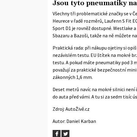
Jsou tyto pneumatiky na
Všechny tři problematické značky se v Č
Heurece
v řadě rozměrů, Laufenn S Fit E
Sport D1 je rovněž dostupné. Westlake a 
Sbazaru a Bazoši, takže na ně můžete nara
Praktická rada: při nákupu ojetiny si op
nezávislém testu. EU štítek na mokré b
testu. A pokud máte pneumatiky pod 3 m
považují za praktické bezpečnostní mini
zákonných 1,6 mm.
Deset metrů navíc na mokré silnici není
do auta před vámi. A tu si za sedm tisíc 
Zdroj:
AutoŽivě.cz
Autor:
Daniel Karban