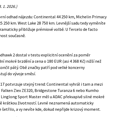
 1. 2026.)
torní odhad nájezdu: Continental 44 250 km, Michelin Primacy
5 250 km. West Lake 28 750 km. Levnější sadu tedy vyměníte
dramaticky přibližuje prémiové volbě. U Tercelo de facto
tnost současně.
adhawk 2 dostal v testu explicitní ocenění za poměr
ní mokré brzdění a cena o 180 EUR (asi 4 368 Kč) nižší než
ončil pátý. Obě značky patří pod velké koncerny
tují do vývoje směsí.
R17
potvrzuje stejný trend: Continental vyhrál i tam a mezi
, Falken Ziex ZE320, Bridgestone Turanza 6 nebo Kumho
ý Linglong Sport Master měl u ADAC překvapivě silné mokré
mně krátkou životností. Levné neznamená automaticky
šetřilo, a vy nevíte kde, dokud nepřijde krizový moment.