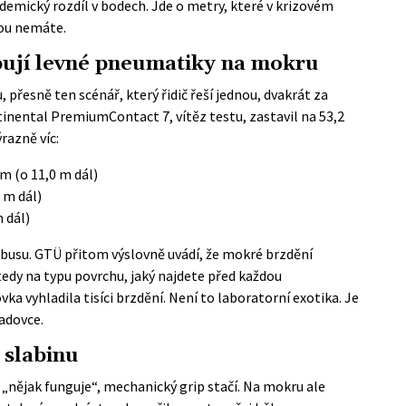
ademický rozdíl v bodech. Jde o metry, které v krizovém
ou nemáte.
bují levné pneumatiky na mokru
řesně ten scénář, který řidič řeší jednou, dvakrát za
inental PremiumContact 7, vítěz testu, zastavil na 53,2
razně víc:
m (o 11,0 m dál)
 m dál)
 dál)
obusu. GTÜ přitom výslovně uvádí, že mokré brzdění
tedy na typu povrchu, jaký najdete před každou
a vyhladila tisíci brzdění. Není to laboratorní exotika. Je
padovce.
 slabinu
 „nějak funguje“, mechanický grip stačí. Na mokru ale