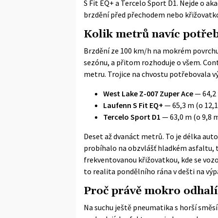
S Fit EQ+ a Tercelo Sport D1. Nejde o ak
brzdění před přechodem nebo křižovatk
Kolik metrů navíc potře
Brzdění ze 100 km/h na mokrém povrchu, p
sezónu, a přitom rozhoduje o všem. Cont
metru. Trojice na chvostu potřebovala vý
West Lake Z-007 Zuper Ace
— 64,2 
Laufenn S Fit EQ+
— 65,3 m (o 12,1
Tercelo Sport D1
— 63,0 m (o 9,8 m
Deset až dvanáct metrů. To je délka aut
probíhalo na obzvlášť hladkém asfaltu, 
frekventovanou křižovatkou, kde se vozovk
to realita pondělního rána v dešti na vý
Proč právě mokro odhalí
Na suchu ještě pneumatika s horší směsí