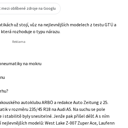
t mezi oblíbené zdroje na Googlu
ikách už stojí, vůz na nejlevnějších modelech z testu GTÜ a
 která rozhoduje o typu nárazu.
é pneumatiky na mokru
enu
rhu?
akouského autoklubu ARBÖ a redakce Auto Zeitung z 25.
atik v rozměru 235/45 R18 na Audi A5. Na suchu se pole
i stabilitě byly snesitelné. Jenže pak přišel déšť. A s ním
í nejlevnějších modelů: West Lake Z-007 Zuper Ace, Laufenn