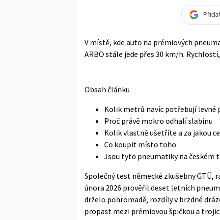
Přida
V místě, kde auto na prémiových pneumat
ARBÖ stále jede přes 30 km/h. Rychlostí,
Obsah článku
Kolik metrů navíc potřebují levn
Proč právě mokro odhalí slabinu
Kolik vlastně ušetříte a za jakou c
Co koupit místo toho
Jsou tyto pneumatiky na českém t
Společný test německé zkušebny GTÜ, r
února 2026 prověřil deset letních pneum
drželo pohromadě, rozdíly v brzdné dráze 
propast mezi prémiovou špičkou a trojic