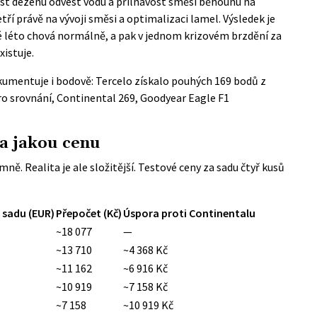
ost dezénu odvést vodu a přilnavost směsi běhounu na
ří právě na vývoji směsi a optimalizaci lamel. Výsledek je
elé léto chová normálně, a pak v jednom krizovém brzdění za
xistuje.
umentuje i bodově: Tercelo získalo pouhých 169 bodů z
o srovnání, Continental 269, Goodyear Eagle F1
za jakou cenu
ě. Realita je ale složitější. Testové ceny za sadu čtyř kusů
 sadu (EUR)
Přepočet (Kč)
Úspora proti Continentalu
~18 077
—
~13 710
~4 368 Kč
~11 162
~6 916 Kč
~10 919
~7 158 Kč
~7 158
~10 919 Kč