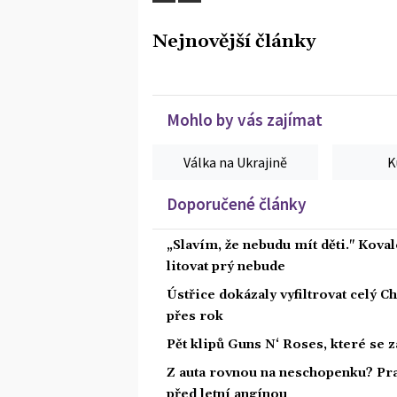
Nejnovější články
Mohlo by vás zajímat
Válka na Ukrajině
K
Doporučené články
„Slavím, že nebudu mít děti." Koval
litovat prý nebude
Ústřice dokázaly vyfiltrovat celý C
přes rok
Pět klipů Guns N‘ Roses, které se 
Z auta rovnou na neschopenku? Pra
před letní angínou