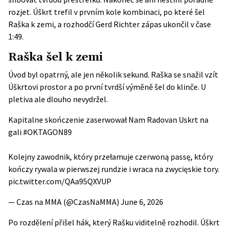
rozjet. Úškrt trefil v prvním kole kombinaci, po které šel
Raška k zemi, a rozhodčí Gerd Richter zápas ukončil v čase
1:49.
Raška šel k zemi
Úvod byl opatrný, ale jen několik sekund. Raška se snažil vzít
Úškrtovi prostor a po první tvrdší výměně šel do klinče. U
pletiva ale dlouho nevydržel.
Kapitalne skończenie zaserwował Nam Radovan Uskrt na
gali
#OKTAGON89
Kolejny zawodnik, który przełamuje czerwoną passę, który
kończy rywala w pierwszej rundzie i wraca na zwycięskie tory.
pic.twitter.com/QAa95QXVUP
— Czas na MMA (@CzasNaMMA)
June 6, 2026
Po rozdělení přišel hák, který Rašku viditelně rozhodil. Úškrt