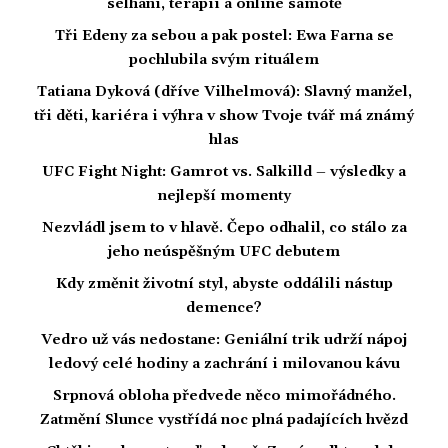
selhání, terapii a online samotě
Tři Edeny za sebou a pak postel: Ewa Farna se
pochlubila svým rituálem
Tatiana Dyková (dříve Vilhelmová): Slavný manžel,
tři děti, kariéra i výhra v show Tvoje tvář má známý
hlas
UFC Fight Night: Gamrot vs. Salkilld – výsledky a
nejlepší momenty
Nezvládl jsem to v hlavě. Čepo odhalil, co stálo za
jeho neúspěšným UFC debutem
Kdy změnit životní styl, abyste oddálili nástup
demence?
Vedro už vás nedostane: Geniální trik udrží nápoj
ledový celé hodiny a zachrání i milovanou kávu
Srpnová obloha předvede něco mimořádného.
Zatmění Slunce vystřídá noc plná padajících hvězd