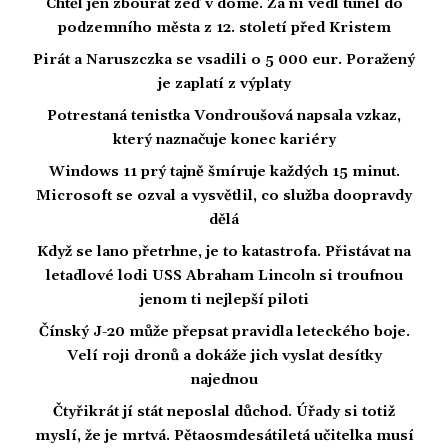
Chtěl jen zbourat zeď v domě. Za ní vedl tunel do
podzemního města z 12. století před Kristem
Pirát a Naruszczka se vsadili o 5 000 eur. Poražený
je zaplatí z výplaty
Potrestaná tenistka Vondroušová napsala vzkaz,
který naznačuje konec kariéry
Windows 11 prý tajně šmíruje každých 15 minut.
Microsoft se ozval a vysvětlil, co služba doopravdy
dělá
Když se lano přetrhne, je to katastrofa. Přistávat na
letadlové lodi USS Abraham Lincoln si troufnou
jenom ti nejlepší piloti
Čínský J-20 může přepsat pravidla leteckého boje.
Velí roji dronů a dokáže jich vyslat desítky
najednou
Čtyřikrát jí stát neposlal důchod. Úřady si totiž
myslí, že je mrtvá. Pětaosmdesátiletá učitelka musí