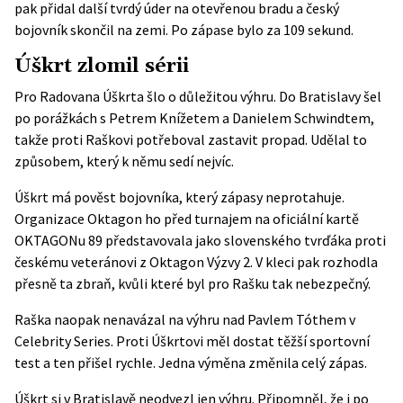
pak přidal další tvrdý úder na otevřenou bradu a český
bojovník skončil na zemi. Po zápase bylo za 109 sekund.
Úškrt zlomil sérii
Pro Radovana Úškrta šlo o důležitou výhru. Do Bratislavy šel
po porážkách s Petrem Knížetem a Danielem Schwindtem,
takže proti Raškovi potřeboval zastavit propad. Udělal to
způsobem, který k němu sedí nejvíc.
Úškrt má pověst bojovníka, který zápasy neprotahuje.
Organizace Oktagon ho před turnajem na oficiální kartě
OKTAGONu 89 představovala jako slovenského tvrďáka proti
českému veteránovi z Oktagon Výzvy 2. V kleci pak rozhodla
přesně ta zbraň, kvůli které byl pro Rašku tak nebezpečný.
Raška naopak nenavázal na výhru nad Pavlem Tóthem v
Celebrity Series. Proti Úškrtovi měl dostat těžší sportovní
test a ten přišel rychle. Jedna výměna změnila celý zápas.
Úškrt si v Bratislavě neodvezl jen výhru. Připomněl, že i po