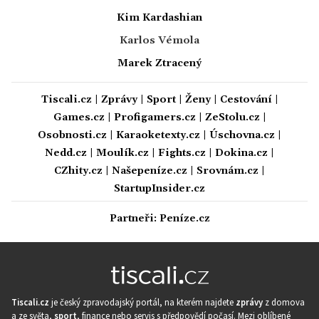
Kim Kardashian
Karlos Vémola
Marek Ztracený
Tiscali.cz
|
Zprávy
|
Sport
|
Ženy
|
Cestování
|
Games.cz
|
Profigamers.cz
|
ZeStolu.cz
|
Osobnosti.cz
|
Karaoketexty.cz
|
Úschovna.cz
|
Nedd.cz
|
Moulík.cz
|
Fights.cz
|
Dokina.cz
|
CZhity.cz
|
Našepeníze.cz
|
Srovnám.cz
|
StartupInsider.cz
Partneři:
Peníze.cz
Tiscali.cz
je český zpravodajský portál, na kterém najdete
zprávy
z domova
a ze světa,
sport
, finance nebo servis s předpovědí počasí. Mezi oblíbené