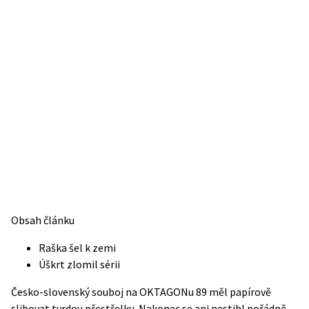
Obsah článku
Raška šel k zemi
Úškrt zlomil sérii
Česko-slovenský souboj na OKTAGONu 89 měl papírově
slibovat tvrdou přestřelku. Nakonec se ani nestihl pořádně