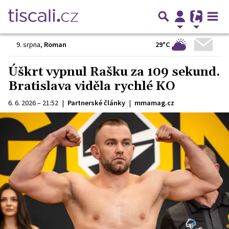
29°C
9. srpna
,
Roman
Úškrt vypnul Rašku za 109 sekund.
Bratislava viděla rychlé KO
6. 6. 2026 – 21:52
|
Partnerské články
|
mmamag.cz