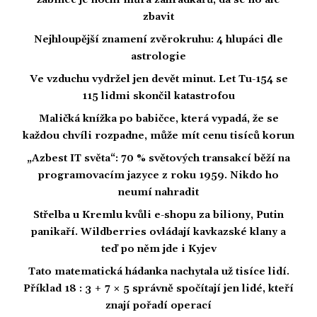
žabinec je noční můra zahrádkářů, dá se ho ale
zbavit
Nejhloupější znamení zvěrokruhu: 4 hlupáci dle
astrologie
Ve vzduchu vydržel jen devět minut. Let Tu-154 se
115 lidmi skončil katastrofou
Maličká knížka po babičce, která vypadá, že se
každou chvíli rozpadne, může mít cenu tisíců korun
„Azbest IT světa“: 70 % světových transakcí běží na
programovacím jazyce z roku 1959. Nikdo ho
neumí nahradit
Střelba u Kremlu kvůli e-shopu za biliony, Putin
panikaří. Wildberries ovládají kavkazské klany a
teď po něm jde i Kyjev
Tato matematická hádanka nachytala už tisíce lidí.
Příklad 18 : 3 + 7 × 5 správně spočítají jen lidé, kteří
znají pořadí operací