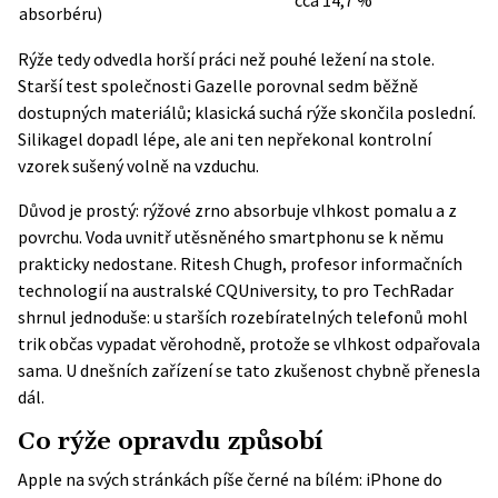
cca 14,7 %
absorbéru)
Rýže tedy odvedla horší práci než pouhé ležení na stole.
Starší test společnosti Gazelle porovnal sedm běžně
dostupných materiálů; klasická suchá rýže skončila poslední.
Silikagel dopadl lépe, ale ani ten nepřekonal kontrolní
vzorek sušený volně na vzduchu.
Důvod je prostý: rýžové zrno absorbuje vlhkost pomalu a z
povrchu. Voda uvnitř utěsněného smartphonu se k němu
prakticky nedostane. Ritesh Chugh, profesor informačních
technologií na australské CQUniversity, to pro TechRadar
shrnul jednoduše: u starších rozebíratelných telefonů mohl
trik občas vypadat věrohodně, protože se vlhkost odpařovala
sama. U dnešních zařízení se tato zkušenost chybně přenesla
dál.
Co rýže opravdu způsobí
Apple
na svých stránkách píše černé na bílém: iPhone do