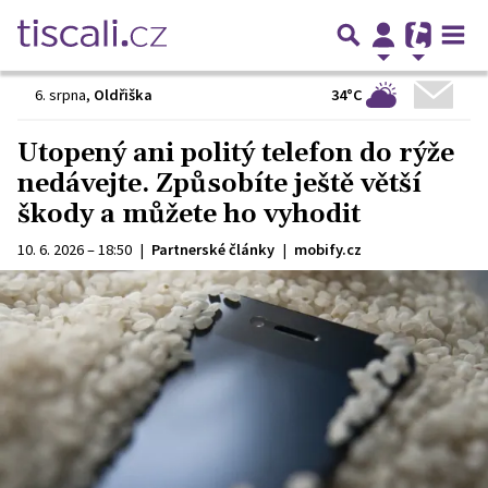
34°C
6. srpna
,
Oldřiška
Utopený ani politý telefon do rýže
nedávejte. Způsobíte ještě větší
škody a můžete ho vyhodit
10. 6. 2026 – 18:50
|
Partnerské články
|
mobify.cz