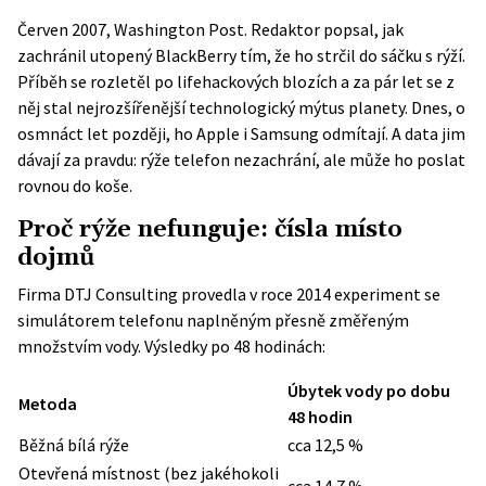
Červen 2007, Washington Post. Redaktor popsal, jak
zachránil utopený BlackBerry tím, že ho strčil do sáčku s rýží.
Příběh se rozletěl po lifehackových blozích a za pár let se z
něj stal nejrozšířenější technologický mýtus planety. Dnes, o
osmnáct let později, ho Apple i Samsung odmítají. A data jim
dávají za pravdu: rýže telefon nezachrání, ale může ho poslat
rovnou do koše.
Proč rýže nefunguje: čísla místo
dojmů
Firma DTJ Consulting provedla v roce 2014
experiment
se
simulátorem telefonu naplněným přesně změřeným
množstvím vody. Výsledky po 48 hodinách:
Úbytek vody po dobu
Metoda
48 hodin
Běžná bílá rýže
cca 12,5 %
Otevřená místnost (bez jakéhokoli