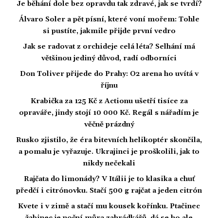
Je běhání dole bez opravdu tak zdravé, jak se tvrdí?
Álvaro Soler a pět písní, které voní mořem: Tohle
si pustíte, jakmile přijde první vedro
Jak se radovat z orchideje celá léta? Selhání má
většinou jediný důvod, radí odborníci
Don Toliver přijede do Prahy: O2 arena ho uvítá v
říjnu
Krabička za 125 Kč z Actionu ušetří tisíce za
opraváře, jindy stojí 10 000 Kč. Regál s nářadím je
věčně prázdný
Rusko zjistilo, že éra bitevních helikoptér skončila,
a pomalu je vyřazuje. Ukrajinci je proškolili, jak to
nikdy nečekali
Rajčata do limonády? V Itálii je to klasika a chuť
předčí i citrónovku. Stačí 500 g rajčat a jeden citrón
Kvete i v zimě a stačí mu kousek kořínku. Ptačinec