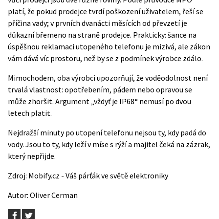
platí, že pokud prodejce tvrdí poškození uživatelem, řeší se
příčina vady; v prvních dvanácti měsících od převzetí je
důkazní břemeno na straně prodejce. Prakticky: šance na
úspěšnou reklamaci utopeného telefonu je mizivá, ale zákon
vám dává víc prostoru, než by se z podmínek výrobce zdálo.
Mimochodem, oba výrobci upozorňují, že voděodolnost není
trvalá vlastnost: opotřebením, pádem nebo opravou se
může zhoršit. Argument „vždyť je IP68“ nemusí po dvou
letech platit.
Nejdražší minuty po utopení telefonu nejsou ty, kdy padá do
vody. Jsou to ty, kdy leží v míse s rýží a majitel čeká na zázrak,
který nepřijde.
Zdroj:
Mobify.cz - Váš párťák ve světě elektroniky
Autor:
Oliver Cerman