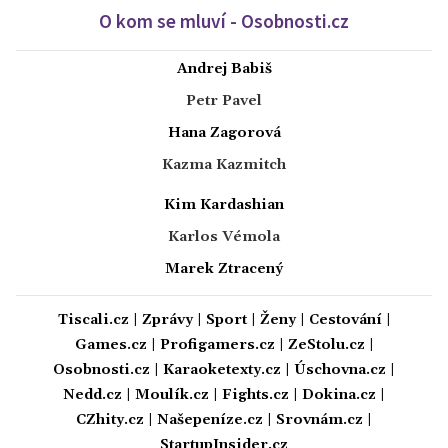
O kom se mluví - Osobnosti.cz
Andrej Babiš
Petr Pavel
Hana Zagorová
Kazma Kazmitch
Kim Kardashian
Karlos Vémola
Marek Ztracený
Tiscali.cz
|
Zprávy
|
Sport
|
Ženy
|
Cestování
|
Games.cz
|
Profigamers.cz
|
ZeStolu.cz
|
Osobnosti.cz
|
Karaoketexty.cz
|
Úschovna.cz
|
Nedd.cz
|
Moulík.cz
|
Fights.cz
|
Dokina.cz
|
CZhity.cz
|
Našepeníze.cz
|
Srovnám.cz
|
StartupInsider.cz