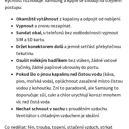
Rychlost rozhoduje. Samsung a Apple se shodují na stejném
postupu:
Okamžitě vytáhnout
z kapaliny a odpojit od nabíjení.
Vypnout
a znovu nezapínat.
Sundat obal
, u telefonů bez voděodolnosti vyjmout
SIM a SD kartu.
Držet konektorem dolů
a jemně setřást přebytečnou
tekutinu.
Osušit měkkým hadříkem
bez vláken, žádné vatové
tyčinky, žádné papírové ubrousky do portu.
Pokud šlo o jinou kapalinu než čistou vodu
(káva,
pivo, mořská voda), opláchnout zasažené místo čistou
vodou z kohoutku. Zní to paradoxně, ale
Samsung to
doporučuje
: sůl, cukr a chlor urychlují korozi mnohem
víc než čistá voda.
Nechat schnout v suchu
s prouděním vzduchu.
Ventilátor s chladným vzduchem je ideální.
Co nedělat: fén, trouba, topení, stlačený vzduch, strkat