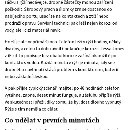
sáčku s rýží nedávejte, drobné částečky mohou zařízení
poškodit. Škrobový prach a úlomky zrn se dostanou do
nabíjecího portu, usadí se na kontaktech a ztíží nebo
prodraží opravu. Servisní technici pak řeší nejen korozi od
vody, ale i cizí materiál navíc.
Horší je ale nepřímá škoda. Telefon leží v rýži hodiny, někdy
dva dny, a celou tu dobu uvnitř pokračuje koroze. Jessa Jones
z iFixit to popisuje bez obalu: koroze začíná okamžitě po
kontaktu s vodou. Každá minuta v rýži je minuta, kdy se z
drobného navlhnutí stává problém s konektorem, baterií
nebo základní deskou.
A pak přijde typický scénář: majitel po 48 hodinách telefon
vytáhne, zapne, deset minut funguje, a zásluhu připíše rýži.
Ve skutečnosti přežil díky tomu, že byl dost dlouho vypnutý.
Rýže s tím neměla co dělat.
Co udělat v prvních minutách