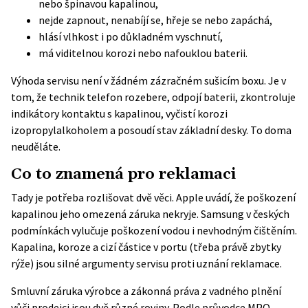
nebo špinavou kapalinou,
nejde zapnout, nenabíjí se, hřeje se nebo zapáchá,
hlásí vlhkost i po důkladném vyschnutí,
má viditelnou korozi nebo nafouklou baterii.
Výhoda servisu není v žádném zázračném sušicím boxu. Je v
tom, že technik telefon rozebere, odpojí baterii, zkontroluje
indikátory kontaktu s kapalinou, vyčistí korozi
izopropylalkoholem a posoudí stav základní desky. To doma
neuděláte.
Co to znamená pro reklamaci
Tady je potřeba rozlišovat dvě věci.
Apple
uvádí, že poškození
kapalinou jeho omezená záruka nekryje. Samsung v českých
podmínkách vylučuje poškození vodou i nevhodným čištěním.
Kapalina, koroze a cizí částice v portu (třeba právě zbytky
rýže) jsou silné argumenty servisu proti uznání reklamace.
Smluvní záruka výrobce a zákonná práva z vadného plnění
vůči prodejci jsou dvě různé roviny. Podle
průvodce MPO