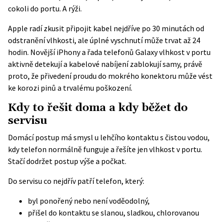
cokoli do portu. A rýži.
Apple radí zkusit připojit kabel nejdříve po 30 minutách od
odstranění vlhkosti, ale úplné vyschnutí může trvat až 24
hodin. Novější iPhony a řada telefonů Galaxy vlhkost v portu
aktivně detekují a kabelové nabíjení zablokují samy, právě
proto, že přivedení proudu do mokrého konektoru může vést
ke korozi pinů a trvalému poškození.
Kdy to řešit doma a kdy běžet do
servisu
Domácí postup má smysl u lehčího kontaktu s čistou vodou,
kdy telefon normálně funguje a řešíte jen vlhkost v portu.
Stačí dodržet postup výše a počkat.
Do servisu co nejdřív patří telefon, který:
byl ponořený nebo není voděodolný,
přišel do kontaktu se slanou, sladkou, chlorovanou