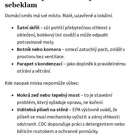
sebeklam
Domácí směs má své místo. Malé, uzavřené a lokální.
Šatní skříň
– sůl pohltí přebytečnou vlhkost z
oblečení, bobkový list osvěží a může odpudit
potravinové moly.
Botník nebo komora
– omezí zatuchlý pach, zvlášť v
prostoru bez ventilace.
Parapet s kondenzací
– jako doplněk k pravidelnému
otírání a větrání.
Kde naopak miska nepomůže vůbec:
Mokrá zeď nebo tepelný most
– to je stavební
problém, který vyžaduje opravu, ne koření.
Viditelná plíseň na stěně
– EPA výslovně uvádí, že
plíseň se musí mechanicky vyčistit a zdroj vlhkosti
odstranit. CDC doporučuje práci s detergentem nebo
bělicím roztokem a ochranné pomůcky.