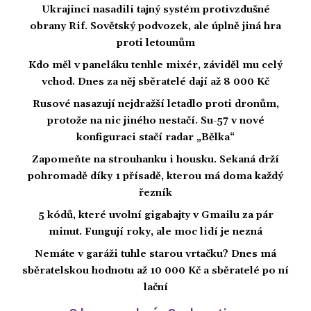
Ukrajinci nasadili tajný systém protivzdušné
obrany Rif. Sovětský podvozek, ale úplně jiná hra
proti letounům
Kdo měl v paneláku tenhle mixér, záviděl mu celý
vchod. Dnes za něj sběratelé dají až 8 000 Kč
Rusové nasazují nejdražší letadlo proti dronům,
protože na nic jiného nestačí. Su-57 v nové
konfiguraci stačí radar „Bělka“
Zapomeňte na strouhanku i housku. Sekaná drží
pohromadě díky 1 přísadě, kterou má doma každý
řezník
5 kódů, které uvolní gigabajty v Gmailu za pár
minut. Fungují roky, ale moc lidí je nezná
Nemáte v garáži tuhle starou vrtačku? Dnes má
sběratelskou hodnotu až 10 000 Kč a sběratelé po ní
lační