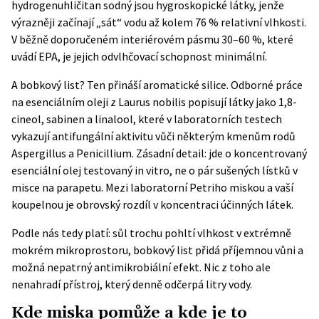
hydrogenuhličitan sodný jsou hygroskopické látky, jenže
výrazněji začínají „sát“ vodu až kolem 76 % relativní vlhkosti.
V běžně doporučeném interiérovém pásmu 30–60 %, které
uvádí
EPA
, je jejich odvlhčovací schopnost minimální.
A bobkový list? Ten přináší aromatické silice. Odborné práce
na esenciálním oleji z Laurus nobilis popisují látky jako 1,8-
cineol, sabinen a linalool, které v laboratorních testech
vykazují antifungální aktivitu vůči některým kmenům rodů
Aspergillus a Penicillium. Zásadní detail: jde o koncentrovaný
esenciální olej testovaný in vitro, ne o pár sušených lístků v
misce na parapetu. Mezi laboratorní Petriho miskou a vaší
koupelnou je obrovský rozdíl v koncentraci účinných látek.
Podle nás tedy platí: sůl trochu pohltí vlhkost v extrémně
mokrém mikroprostoru, bobkový list přidá příjemnou vůni a
možná nepatrný antimikrobiální efekt. Nic z toho ale
nenahradí přístroj, který denně odčerpá litry vody.
Kde miska pomůže a kde je to