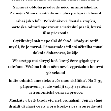
Srpnová obloha předvede něco mimořádného.
Zatmění Slunce vystřídá noc plná padajících hvězd
Líbáš jako bůh: Poledňáková dostala stopku,
Bartoška odmítl sportovat a ústřední píseň, která
film přerostla
Čtyřikrát jí stát neposlal důchod. Úřady si totiž
myslí, že je mrtvá. Pětaosmdesátiletá učitelka musí
dokola dokazovat, že žije
WhatsApp má skrytý koš, který žere gigabajty v
telefonu. Většina lidí o něm neví, vyprázdnit ho trvá
30 sekund
Indie odmítá americkou „černou skříňku". Na F-35
připravena je, ale vadí jí tajný systém a
astronomická cena za provoz
Muškáty v bytě škodí víc, než pomáhají. Jejich vůně
dráždí dýchací cesty a pro kočky i psy jsou jedovaté