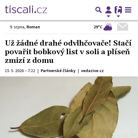
29°C
9. srpna
,
Roman
Už žádné drahé odvlhčovače! Stačí
povařit bobkový list v soli a plíseň
zmizí z domu
15. 5. 2026 – 7:22
|
Partnerské články
|
vedazive.cz