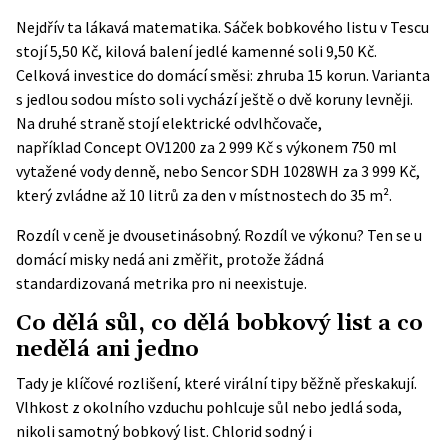
Nejdřív ta lákavá matematika. Sáček bobkového listu v Tescu
stojí 5,50 Kč, kilová balení jedlé kamenné soli 9,50 Kč.
Celková investice do domácí směsi: zhruba 15 korun. Varianta
s jedlou sodou místo soli vychází ještě o dvě koruny levněji.
Na druhé straně stojí elektrické odvlhčovače,
například
Concept OV1200
za 2 999 Kč s výkonem 750 ml
vytažené vody denně, nebo
Sencor SDH 1028WH
za 3 999 Kč,
který zvládne až 10 litrů za den v místnostech do 35 m².
Rozdíl v ceně je dvousetinásobný. Rozdíl ve výkonu? Ten se u
domácí misky nedá ani změřit, protože žádná
standardizovaná metrika pro ni neexistuje.
Co dělá sůl, co dělá bobkový list a co
nedělá ani jedno
Tady je klíčové rozlišení, které virální tipy běžně přeskakují.
Vlhkost z okolního vzduchu pohlcuje sůl nebo jedlá soda,
nikoli samotný bobkový list. Chlorid sodný i