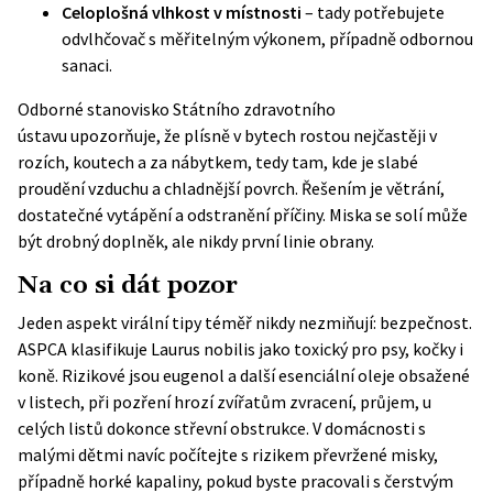
Celoplošná vlhkost v místnosti
– tady potřebujete
odvlhčovač s měřitelným výkonem, případně odbornou
sanaci.
Odborné stanovisko Státního zdravotního
ústavu
upozorňuje, že plísně v bytech rostou nejčastěji v
rozích, koutech a za nábytkem, tedy tam, kde je slabé
proudění vzduchu a chladnější povrch. Řešením je větrání,
dostatečné vytápění a odstranění příčiny. Miska se solí může
být drobný doplněk, ale nikdy první linie obrany.
Na co si dát pozor
Jeden aspekt virální tipy téměř nikdy nezmiňují: bezpečnost.
ASPCA klasifikuje Laurus nobilis jako toxický pro psy, kočky i
koně. Rizikové jsou eugenol a další esenciální oleje obsažené
v listech, při pozření hrozí zvířatům zvracení, průjem, u
celých listů dokonce střevní obstrukce. V domácnosti s
malými dětmi navíc počítejte s rizikem převržené misky,
případně horké kapaliny, pokud byste pracovali s čerstvým