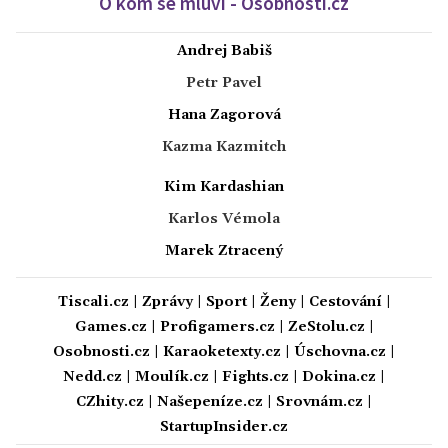
O kom se mluví - Osobnosti.cz
Andrej Babiš
Petr Pavel
Hana Zagorová
Kazma Kazmitch
Kim Kardashian
Karlos Vémola
Marek Ztracený
Tiscali.cz
|
Zprávy
|
Sport
|
Ženy
|
Cestování
|
Games.cz
|
Profigamers.cz
|
ZeStolu.cz
|
Osobnosti.cz
|
Karaoketexty.cz
|
Úschovna.cz
|
Nedd.cz
|
Moulík.cz
|
Fights.cz
|
Dokina.cz
|
CZhity.cz
|
Našepeníze.cz
|
Srovnám.cz
|
StartupInsider.cz