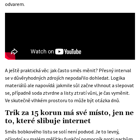
odvarem.
A ještě praktická věc: jak často směs měnit? Přesný interval
se v důvěryhodných zdrojích nepodařilo dohledat. Logika
materiálů ale napovídá: jakmile sůl začne vlhnout a slepovat
se, případně soda ztvrdne a listy ztratí vůni, je čas vyměnit.
Ve skutečně vlhkém prostoru to může být otázka dnů.
Trik za 15 korun má své místo, jen ne
to, které slibuje internet
Směs bobkového listu se solí není podvod. Je to levný,
přírodní a v malém měřítku funkční pomocník proti pachům