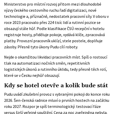
Ministerstvo pro místní rozvoj přitom mezi dlouhodobé
výzvy českého cestovního ruchu řadí digitalizaci, nové
technologie a, příznačně, nedostatek pracovní síly. V oboru v
roce 2023 pracovalo přes 224 tisíc lidí a rutinní pozice se
obsazují stále hůř. Podle klasifikace ČSÚ recepční v hotelu
registruje hosty, přiděluje pokoje, vydává klíče, zpracovává
platby. Provozní pracovník uklízí, stele postele, doplňuje
zásoby. Přesně tyto úkony Pudu cílí roboty.
Nejde o okamžitou likvidaci pracovních míst. Spíš o rostoucí
tlak na automatizaci nočních směn, repetitivních
logistických úkonů a rutinního úklidu, tedy přesně těch rolí,
které se v Česku nejhůř obsazují.
Kdy se hotel otevře a kolik bude stát
Pudu uvádí zkušební provoz s vybranými pokoji do konce roku
2026. Šen-čenská radnice mluví o prvních hostech na začátku
roku 2027. Rozpor je spíš terminologický: testovací fáze
versus širší veřejné spuštění. Cena za noc zveřejněna nebyla.