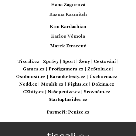
Hana Zagorová
Kazma Kazmitch
Kim Kardashian
Karlos Vémola
Marek Ztracený
Tiscali.cz
|
Zprávy
|
Sport
|
Ženy
|
Cestování
|
Games.cz
|
Profigamers.cz
|
ZeStolu.cz
|
Osobnosti.cz
|
Karaoketexty.cz
|
Úschovna.cz
|
Nedd.cz
|
Moulík.cz
|
Fights.cz
|
Dokina.cz
|
CZhity.cz
|
Našepeníze.cz
|
Srovnám.cz
|
StartupInsider.cz
Partneři:
Peníze.cz