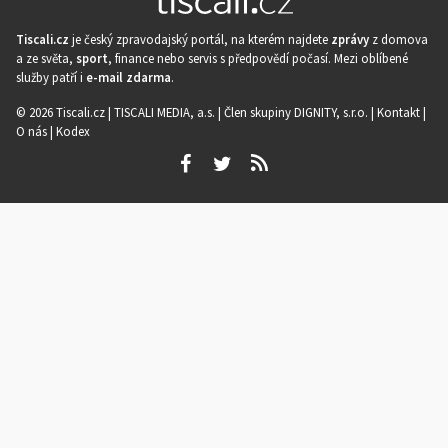
Tiscali.cz
je český zpravodajský portál, na kterém najdete
zprávy
z domova
a ze světa,
sport
, finance nebo servis s předpovědí počasí. Mezi oblíbené
služby patří i
e-mail zdarma
.
© 2026 Tiscali.cz |
TISCALI MEDIA, a.s.
|
Člen skupiny DIGNITY, s.r.o.
|
Kontakt
|
O nás
|
Kodex