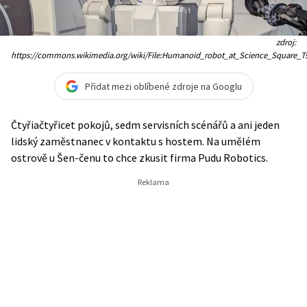
zdroj:
https://commons.wikimedia.org/wiki/File:Humanoid_robot_at_Science_Square_T
Přidat mezi oblíbené zdroje na Googlu
Čtyřiačtyřicet pokojů, sedm servisních scénářů a ani jeden
lidský zaměstnanec v kontaktu s hostem. Na umělém
ostrově u Šen-čenu to chce zkusit firma Pudu Robotics.