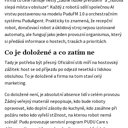
Firma to celé rámuje hesly „žádné lidské přerušení“ a „nulová
slepá místa v obsluze“. Každý z robotů sdílí společnou AI
vrstvu postavenou na modelu PuduFM 1.0 a orchestračním
systému PuduAgent. Prakticky to znamená, že recepční
robot, doručovací robot a úklidový stroj nejsou izolované
automaty, ale fungují jako jeden provozní organismus, který
si předává informace o hostech, trasách a prioritách.
Co je doložené a co zatím ne
Tady je potřeba být přesný. Oficiální slib míří na hostovský
zážitek: host se od příjezdu po odjezd nesetká s lidskou
obsluhou. To je doložené a firma na tom staví celý
marketing.
Co doložené není, je absolutní absence lidí v celém provozu.
Žádný veřejný materiál nepopisuje, kdo bude roboty
opravovat, kdo doplní zásoby do kuchyně, kdo zasáhne při
požáru nebo kdo vyřeší stížnost, na kterou robot nemá
scénář. Pudu provozuje servisní program PUDU Care s