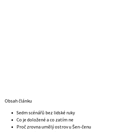
Obsah článku
Sedm scénářů bez lidské ruky
Co je doložené a co zatím ne
Proč zrovna umělý ostrov u Šen-čenu