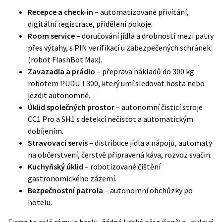
Recepce a check-in
– automatizované přivítání,
digitální registrace, přidělení pokoje.
Room service
– doručování jídla a drobností mezi patry
přes výtahy, s PIN verifikací u zabezpečených schránek
(robot FlashBot Max).
Zavazadla a prádlo
– přeprava nákladů do 300 kg
robotem PUDU T300, který umí sledovat hosta nebo
jezdit autonomně.
Úklid společných prostor
– autonomní čisticí stroje
CC1 Pro a SH1 s detekcí nečistot a automatickým
dobíjením.
Stravovací servis
– distribuce jídla a nápojů, automaty
na občerstvení, čerstvě připravená káva, rozvoz svačin.
Kuchyňský úklid
– robotizované čištění
gastronomického zázemí.
Bezpečnostní patrola
– autonomní obchůzky po
hotelu.