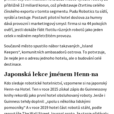
přibližně 13 miliard korun, což představuje čtvrtinu celého
čínského exportu v tomto segmentu. Pudu Robotics tu sídlí,
vyrábí a testuje. Postavit pilotní hotel doslova za humny
dává provozní i marketingový smysl: firma si na 44 pokojích
ověří, jestli dokáže řídit flotilu různých robotů jako jeden
celek v reálném nepřetržitém provozu.
Současně město spustilo nábor takzvaných „Island
Keepers“, komunitních ambasadorů ostrova. To potvrzuje,
že nejde jen o adresu jednoho hotelu, ale o budování celé
destinace.
Japonská lekce jménem Henn-na
Kdo sleduje robotické hotelnictví, vzpomene si na japonský
Henn-na Hotel. Ten v roce 2015 získal zápis do Guinnessovy
knihy rekordů jako první hotel obsluhovaný roboty. Jenže i
Guinness tehdy doplnil: „spolu s několika lidskými
pomocníky.“ A v roce 2019 hotel část robotů stáhl, podle
reportáže The Wall Street Journal proto, že stroje přidávaly