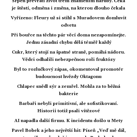
Srpen převrátí život třem znamením naruby. Čeká
je štěstí, odměna i změna, na kterou dlouho čekala
Vyřízeno: Fleury už si stihl s Muradovem domluvit
odvetu
Při bouřce na těchto pár věcí doma nezapomínejte.
Jednu zásadní chybu dělá téměř každý
Cukr, který stojí na špatné straně, pomáhá nádoru.
Vědci odhalili nebezpečnou roli fruktózy
Byl to rozlučkový zápas, okomentoval promotér
budoucnost hvězdy Oktagonu
Chlapec snědl sýr a zemřel. Mohla za to běžná
bakterie
Barbaři nebyli primitivní, ale sofistikovaní.
Historii totiž psali vítězové
AI napadla další firmu. K incidentu došlo u Mety
Pavel Bobek a jeho největší hit: Píseň „Veď mě dál,