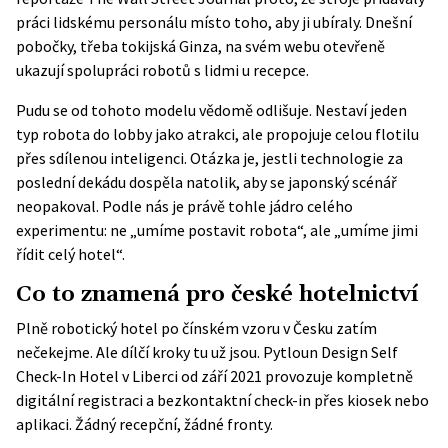
práci lidskému personálu místo toho, aby ji ubíraly. Dnešní
pobočky, třeba tokijská Ginza, na svém webu otevřeně
ukazují spolupráci robotů s lidmi u recepce.
Pudu se od tohoto modelu vědomě odlišuje. Nestaví jeden
typ robota do lobby jako atrakci, ale propojuje celou flotilu
přes sdílenou inteligenci. Otázka je, jestli technologie za
poslední dekádu dospěla natolik, aby se japonský scénář
neopakoval. Podle nás je právě tohle jádro celého
experimentu: ne „umíme postavit robota“, ale „umíme jimi
řídit celý hotel“.
Co to znamená pro české hotelnictví
Plně robotický hotel po čínském vzoru v Česku zatím
nečekejme. Ale dílčí kroky tu už jsou. Pytloun Design Self
Check-In Hotel v Liberci od září 2021 provozuje kompletně
digitální registraci a bezkontaktní check-in přes kiosek nebo
aplikaci. Žádný recepční, žádné fronty.