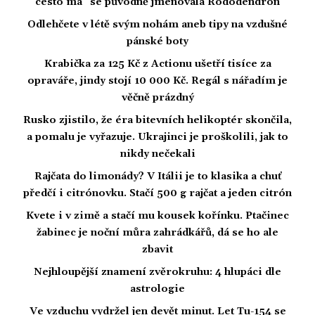
cesto má“ se původně jmenovala Rododendron
Odlehčete v létě svým nohám aneb tipy na vzdušné
pánské boty
Krabička za 125 Kč z Actionu ušetří tisíce za
opraváře, jindy stojí 10 000 Kč. Regál s nářadím je
věčně prázdný
Rusko zjistilo, že éra bitevních helikoptér skončila,
a pomalu je vyřazuje. Ukrajinci je proškolili, jak to
nikdy nečekali
Rajčata do limonády? V Itálii je to klasika a chuť
předčí i citrónovku. Stačí 500 g rajčat a jeden citrón
Kvete i v zimě a stačí mu kousek kořínku. Ptačinec
žabinec je noční můra zahrádkářů, dá se ho ale
zbavit
Nejhloupější znamení zvěrokruhu: 4 hlupáci dle
astrologie
Ve vzduchu vydržel jen devět minut. Let Tu-154 se