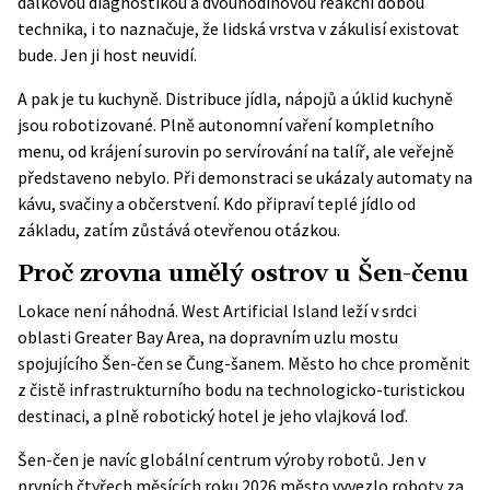
dálkovou diagnostikou a dvouhodinovou reakční dobou
technika, i to naznačuje, že lidská vrstva v zákulisí existovat
bude. Jen ji host neuvidí.
A pak je tu kuchyně. Distribuce jídla, nápojů a úklid kuchyně
jsou robotizované. Plně autonomní vaření kompletního
menu, od krájení surovin po servírování na talíř, ale veřejně
představeno nebylo. Při demonstraci se ukázaly automaty na
kávu, svačiny a občerstvení. Kdo připraví teplé jídlo od
základu, zatím zůstává otevřenou otázkou.
Proč zrovna umělý ostrov u Šen-čenu
Lokace není náhodná. West Artificial Island leží v srdci
oblasti Greater Bay Area, na dopravním uzlu mostu
spojujícího Šen-čen se Čung-šanem. Město ho chce proměnit
z čistě infrastrukturního bodu na technologicko-turistickou
destinaci, a plně robotický hotel je jeho vlajková loď.
Šen-čen je navíc globální centrum výroby robotů. Jen v
prvních čtyřech měsících roku 2026 město vyvezlo roboty za