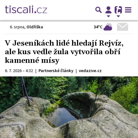
34°C
6. srpna
,
Oldřiška
V Jeseníkách lidé hledají Rejvíz,
ale kus vedle žula vytvořila obří
kamenné mísy
6. 7. 2026 – 4:32
|
Partnerské články
|
vedazive.cz