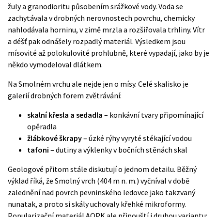
žuly a granodioritu působením srážkové vody.
Voda se
zachytávala v drobných nerovnostech povrchu
, chemicky
nahlodávala horninu, v zimě mrzla a rozšiřovala trhliny. Vítr
a déšť pak odnášely rozpadlý materiál. Výsledkem jsou
mísovité až polokulovité prohlubně, které vypadají, jako by je
někdo vymodeloval dlátkem.
Na Smolném vrchu ale nejde jen o mísy. Celé skalisko je
galerií drobných forem zvětrávání:
skalní křesla a sedadla
– konkávní tvary připomínající
opěradla
žlábkové škrapy
– úzké rýhy vyryté stékající vodou
tafoni
– dutiny a výklenky v bočních stěnách skal
Geologové přitom stále diskutují o jednom detailu. Běžný
výklad říká, že Smolný vrch (404 m n. m.) vyčníval v době
zalednění nad povrch pevninského ledovce jako takzvaný
nunatak, a proto si skály uchovaly křehké mikroformy.
Popularizační materiál AOPK ale připouští i druhou variantu: