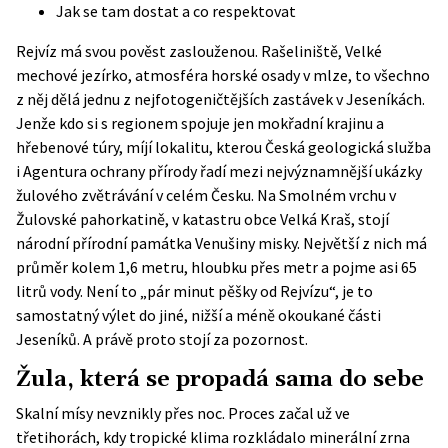
Jak se tam dostat a co respektovat
Rejvíz má svou pověst zaslouženou. Rašeliniště, Velké
mechové jezírko, atmosféra horské osady v mlze, to všechno
z něj dělá jednu z nejfotogeničtějších zastávek v Jeseníkách.
Jenže kdo si s regionem spojuje jen mokřadní krajinu a
hřebenové túry, míjí lokalitu, kterou Česká geologická služba
i Agentura ochrany přírody řadí mezi nejvýznamnější ukázky
žulového zvětrávání v celém Česku. Na Smolném vrchu v
Žulovské pahorkatině, v katastru obce Velká Kraš, stojí
národní přírodní památka Venušiny misky. Největší z nich má
průměr kolem 1,6 metru, hloubku přes metr a pojme asi 65
litrů vody. Není to „pár minut pěšky od Rejvízu“, je to
samostatný výlet do jiné, nižší a méně okoukané části
Jeseníků. A právě proto stojí za pozornost.
Žula, která se propadá sama do sebe
Skalní mísy nevznikly přes noc. Proces začal už ve
třetihorách, kdy tropické klima rozkládalo minerální zrna