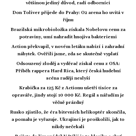
většinou jediný důvod, radí odborníci
Don Toliver přijede do Prahy: O2 arena ho uvítá v
říjnu
Brazilská mikrobioložka získala Nobelovu cenu za
potraviny, umí nahradit hnojiva bakteriemi
Action překvapil, v novém letáku nabízí i zahradní
nábytek. Ověřili jsme, zda se skutečně vyplatí
Odsouzený zloděj a vyděrač získal cenu z OSA:
Příběh rappera Hard Rica, který česká hudební
scéna raději neslyší
Krabička za 125 Kč z Actionu ušetří tisíce za
opraváře, jindy stojí 10 000 Kč. Regál s nářadím je
věčně prázdný
Rusko zjistilo, že éra bitevních helikoptér skončila,
a pomalu je vyřazuje. Ukrajinci je proškolili, jak to
nikdy nečekali