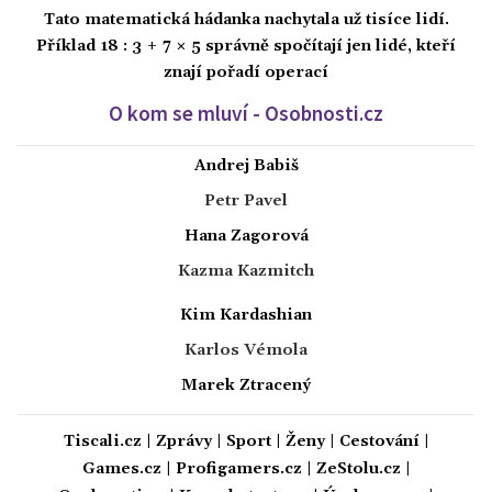
Tato matematická hádanka nachytala už tisíce lidí.
Příklad 18 : 3 + 7 × 5 správně spočítají jen lidé, kteří
znají pořadí operací
O kom se mluví - Osobnosti.cz
Andrej Babiš
Petr Pavel
Hana Zagorová
Kazma Kazmitch
Kim Kardashian
Karlos Vémola
Marek Ztracený
Tiscali.cz
|
Zprávy
|
Sport
|
Ženy
|
Cestování
|
Games.cz
|
Profigamers.cz
|
ZeStolu.cz
|