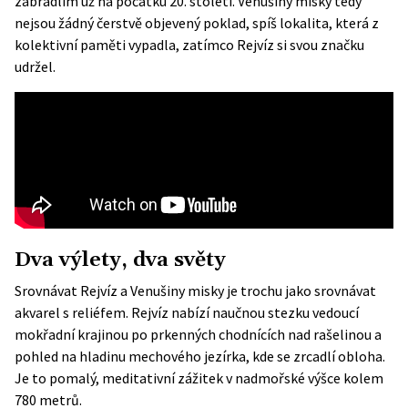
zábradlím už na počátku 20. století. Venušiny misky tedy
nejsou žádný čerstvě objevený poklad, spíš lokalita, která z
kolektivní paměti vypadla, zatímco Rejvíz si svou značku
udržel.
Dva výlety, dva světy
Srovnávat Rejvíz a Venušiny misky je trochu jako srovnávat
akvarel s reliéfem.
Rejvíz
nabízí naučnou stezku vedoucí
mokřadní krajinou po prkenných chodnících nad rašelinou a
pohled na hladinu mechového jezírka, kde se zrcadlí obloha.
Je to pomalý, meditativní zážitek v nadmořské výšce kolem
780 metrů.