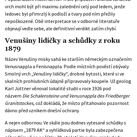
vrch mohl být při maximu zalednění celý pod ledem, jenže
ledovec byl přimrzlý k podloží a tvary pod ním přežily
nepoškozené. Obě interpretace se v odborné literatuře
objevují vedle sebe, ale definitivní verdikt zatím chybí.
Venušiny lidičky a schůdky z roku
1879
Název Venušiny misky sahá ke starším německým označením
Venusnappla a Fenisnappla. Podle místních pověstí obývaly
Smolný vrch „Venušiny lidičky“, drobné bytosti, které si ve
skalních prohlubních údajně připravovaly koupele. Už geolog
Karl Jüttner věnoval lokalitě studii v roce 1926 pod
názvem
Die Schalensteine und Venusnappla des Friedberger
Granitstockes
, což dokládá, že místo přitahovalo pozornost
dávno před vznikem dnešní ochrany.
A nejen odbornou. Ve skále jsou dodnes vytesané schůdky s
nápisem „1879 AK“ a vyhlídková partie byla zabezpečena