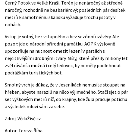
Černý Potok ve Velké Kraši. Terén je nenáročný až středně
náročný, rozhodně ne bezbariérový; posledních pár desítek
metrů k samotnému skalisku vyžaduje trochu jistoty v
nohách.
Vstup je volný, bez vstupného a bez sezónní uzávěry. Ale
pozor: jde o národní přírodní památku. AOPK výslovně
upozorňuje na nutnost omezit lezení v partiích s
nejcitlivějšími drobnými tvary. Mísy, které přežily miliony let
zvětrávání a možná i celý ledovec, by neměly podlehnout
podrážkám turistických bot.
Smolný vrch je důkaz, že v Jeseníkách nemusíte stoupat na
hřeben, abyste narazili na něco výjimečného. Stačí sjet o pár
set výškových metrů níž, do krajiny, kde žula pracuje potichu
a výsledek mluví sám za sebe.
Zdroj:
VědaŽivě.cz
Autor:
Tereza Říha