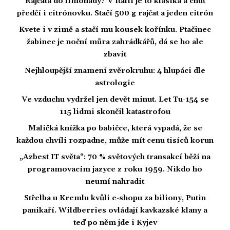
Rajčata do limonády? V Itálii je to klasika a chuť
předčí i citrónovku. Stačí 500 g rajčat a jeden citrón
Kvete i v zimě a stačí mu kousek kořínku. Ptačinec
žabinec je noční můra zahrádkářů, dá se ho ale
zbavit
Nejhloupější znamení zvěrokruhu: 4 hlupáci dle
astrologie
Ve vzduchu vydržel jen devět minut. Let Tu-154 se
115 lidmi skončil katastrofou
Maličká knížka po babičce, která vypadá, že se
každou chvíli rozpadne, může mít cenu tisíců korun
„Azbest IT světa“: 70 % světových transakcí běží na
programovacím jazyce z roku 1959. Nikdo ho
neumí nahradit
Střelba u Kremlu kvůli e-shopu za biliony, Putin
panikaří. Wildberries ovládají kavkazské klany a
teď po něm jde i Kyjev