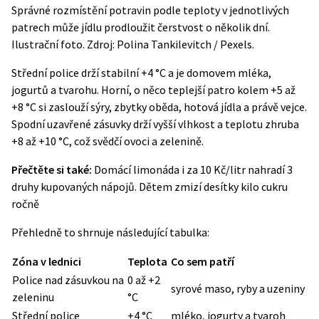
Správné rozmístění potravin podle teploty v jednotlivých
patrech může jídlu prodloužit čerstvost o několik dní.
Ilustrační foto. Zdroj: Polina Tankilevitch / Pexels.
Střední police drží stabilní +4 °C a je domovem mléka,
jogurtů a tvarohu. Horní, o něco teplejší patro kolem +5 až
+8 °C si zaslouží sýry, zbytky oběda, hotová jídla a právě vejce.
Spodní uzavřené zásuvky drží vyšší vlhkost a teplotu zhruba
+8 až +10 °C, což svědčí ovoci a zelenině.
Přečtěte si také:
Domácí limonáda i za 10 Kč/litr nahradí 3
druhy kupovaných nápojů. Dětem zmizí desítky kilo cukru
ročně
Přehledně to shrnuje následující tabulka:
Zóna v lednici
Teplota
Co sem patří
Police nad zásuvkou na
0 až +2
syrové maso, ryby a uzeniny
zeleninu
°C
Střední police
+4 °C
mléko, jogurty a tvaroh