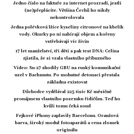
Jedno číslo na faktuře za internet prozradí, jestli
(ne)přeplácíte. Většina Čechů ho nikdy
nekontrolovala
Jedna polévková lžíce kyseliny citronové na kbelík
vody. Okurky po ní nabírají objem a kořeny
vstřebávají víc živin
17 let manželství, tři děti a pak test DNA: Celina
zjistila, že si vzala vlastního příbuzného
Video: Su-27 shodily GBU na ruský komunikační
uzel v Bachmutu. Po mohutné detonaci přestala
základna existovat
Důchodce vydělával 225 tisíc Kč měsíčně
pronájmem vlastního pozemku řidičům. Teď ho
kvůli tomu čeká soud
Fejkové iPhony zaplavily Barcelonu. Oranžová
barva, široký modul fotoaparátů a cena zlomek
originálu