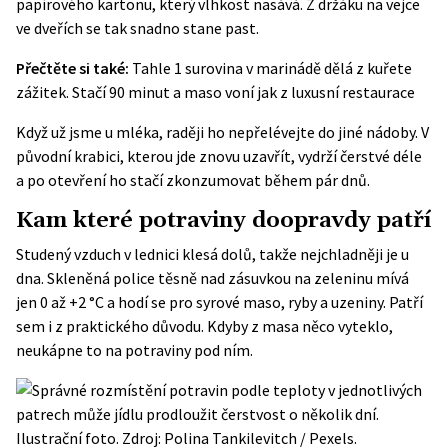
papírového kartonu, který vlhkost nasává. Z držáku na vejce
ve dveřích se tak snadno stane past.
Přečtěte si také:
Tahle 1 surovina v marinádě dělá z kuřete
zážitek. Stačí 90 minut a maso voní jak z luxusní restaurace
Když už jsme u mléka, raději ho nepřelévejte do jiné nádoby. V
původní krabici, kterou jde znovu uzavřít, vydrží čerstvé déle
a po otevření ho stačí zkonzumovat během pár dnů.
Kam které potraviny doopravdy patří
Studený vzduch v lednici klesá dolů, takže nejchladněji je u
dna. Skleněná police těsně nad zásuvkou na zeleninu mívá
jen 0 až +2 °C a hodí se pro syrové maso, ryby a uzeniny. Patří
sem i z praktického důvodu. Kdyby z masa něco vyteklo,
neukápne to na potraviny pod ním.