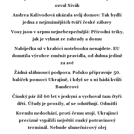
ozval Sivák
Andrea Kalivodová ukázala svůj domov: Tak bydlí
jedna z nejznámějších tváří české zábavy
Vosy jsou v srpnu nejnebezpečnější: Přírodní triky,
jak je vyhnat ze zahrady a domu
Nabíječku už v krabici notebooku nenajdete. EU
donutila výrobce změnit pravidla, od dubna jedině
za své
Žádná slábnoucí podpora. Polsko připravuje 50.
balíček pomoci Ukrajině, i když se s ní hádá kvůli
Banderovi
Čínský pár žil 60 let v jeskyni a vychoval tam čtyři
děti. Úřady je prosily, ať se odstěhují. Odmítli
Kremlu nedochází, proti čemu stojí. Ukrajinci
precizně vypálili největší ruský potravinový
terminál. Nebude slunečnicový olej