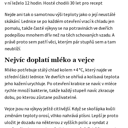
v ní leželo 12 hodin. Hosté chodili 30 let pro recept
Nejde ani tak o samotnou výši teploty jako o její neustálé
skákání. Lednice se po každém otevření vrací k chladu jen
pomalu, takže časté výkyvy se na potravinách ve dveřích
podepíšou mnohem dřív než na těch schovaných vzadu. A
právě proto sem patří věci, kterým pár stupňů sem a tam
neublíží.
Nejvíc doplatí mléko a vejce
Mléko potřebuje stálý chlad kolem +4 °C, který najde ve
střední části lednice. Ve dveřích se ohřívá a kolísavá teplota
jeho kažení urychluje. Po otevření krabice se navíc v mléce
rychle množí bakterie, takže každý stupeň navíc zkracuje
dobu, po kterou zůstane poživatelné.
Vejce jsou na výkyvy ještě citlivější. Když se skořápka kvůli
změnám teploty orosí, vlhko nahrává plísni. Lepší je proto
uložit je dozadu na některou z vyšších polic a vyndat z