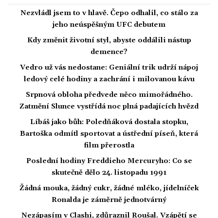
Nezvládl jsem to v hlavě. Čepo odhalil, co stálo za
jeho neúspěšným UFC debutem
Kdy změnit životní styl, abyste oddálili nástup
demence?
Vedro už vás nedostane: Geniální trik udrží nápoj
ledový celé hodiny a zachrání i milovanou kávu
Srpnová obloha předvede něco mimořádného.
Zatmění Slunce vystřídá noc plná padajících hvězd
Líbáš jako bůh: Poledňáková dostala stopku,
Bartoška odmítl sportovat a ústřední píseň, která
film přerostla
Poslední hodiny Freddieho Mercuryho: Co se
skutečně dělo 24. listopadu 1991
Žádná mouka, žádný cukr, žádné mléko, jídelníček
Ronalda je záměrně jednotvárný
Nezápasím v Clashi, zdůraznil Roušal. Vzápětí se