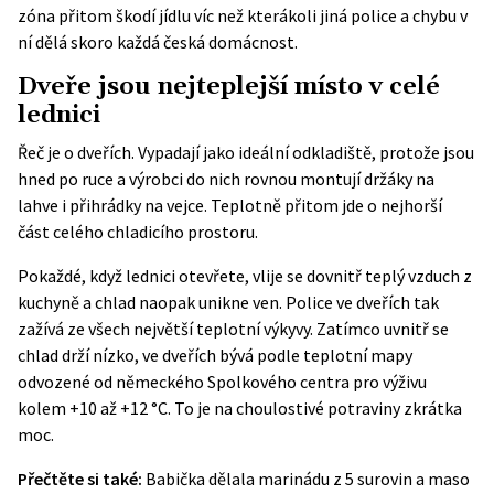
zóna přitom škodí jídlu víc než kterákoli jiná police a chybu v
ní dělá skoro každá česká domácnost.
Dveře jsou nejteplejší místo v celé
lednici
Řeč je o dveřích. Vypadají jako ideální odkladiště, protože jsou
hned po ruce a výrobci do nich rovnou montují držáky na
lahve i přihrádky na vejce. Teplotně přitom jde o nejhorší
část celého chladicího prostoru.
Pokaždé, když lednici otevřete, vlije se dovnitř teplý vzduch z
kuchyně a chlad naopak unikne ven. Police ve dveřích tak
zažívá ze všech největší teplotní výkyvy. Zatímco uvnitř se
chlad drží nízko, ve dveřích bývá podle teplotní mapy
odvozené od německého Spolkového centra pro výživu
kolem +10 až +12 °C. To je na choulostivé potraviny zkrátka
moc.
Přečtěte si také:
Babička dělala marinádu z 5 surovin a maso