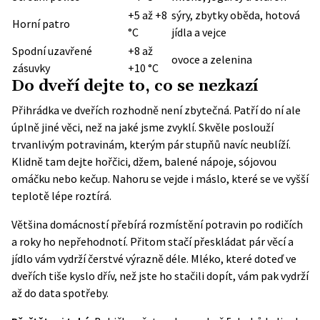
+5 až +8
sýry, zbytky oběda, hotová
Horní patro
°C
jídla a vejce
Spodní uzavřené
+8 až
ovoce a zelenina
zásuvky
+10 °C
Do dveří dejte to, co se nezkazí
Přihrádka ve dveřích rozhodně není zbytečná. Patří do ní ale
úplně jiné věci, než na jaké jsme zvyklí. Skvěle poslouží
trvanlivým potravinám, kterým pár stupňů navíc neublíží.
Klidně tam dejte hořčici, džem, balené nápoje, sójovou
omáčku nebo kečup. Nahoru se vejde i máslo, které se ve vyšší
teplotě lépe roztírá.
Většina domácností přebírá rozmístění potravin po rodičích
a roky ho nepřehodnotí. Přitom stačí přeskládat pár věcí a
jídlo vám vydrží čerstvé výrazně déle. Mléko, které doteď ve
dveřích tiše kyslo dřív, než jste ho stačili dopít, vám pak vydrží
až do data spotřeby.