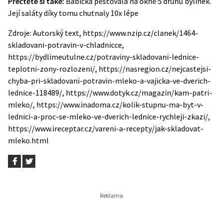
Přečtěte si také:
Babička pěstovala na okně 5 druhů bylinek.
Její saláty díky tomu chutnaly 10x lépe
Zdroje: Autorský text, https://www.nzip.cz/clanek/1464-
skladovani-potravin-v-chladnicce,
https://bydlimeutulne.cz/potraviny-skladovani-lednice-
teplotni-zony-rozlozeni/, https://nasregion.cz/nejcastejsi-
chyba-pri-skladovani-potravin-mleko-a-vajicka-ve-dverich-
lednice-118489/, https://www.dotyk.cz/magazin/kam-patri-
mleko/, https://www.inadoma.cz/kolik-stupnu-ma-byt-v-
lednici-a-proc-se-mleko-ve-dverich-lednice-rychleji-zkazi/,
https://www.ireceptar.cz/vareni-a-recepty/jak-skladovat-
mleko.html