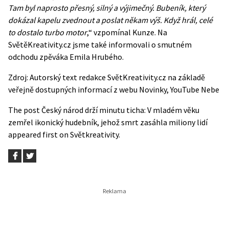
Tam byl naprosto přesný, silný a výjimečný. Bubeník, který
dokázal kapelu zvednout a poslat někam výš. Když hrál, celé
to dostalo turbo motor
,“ vzpomínal Kunze. Na
SvětěKreativity.cz jsme také informovali o smutném
odchodu zpěváka
Emila Hrubého
.
Zdroj: Autorský text redakce SvětKreativity.cz na základě
veřejně dostupných informací z webu
Novinky
,
YouTube Nebe
The post
Český národ drží minutu ticha: V mladém věku
zemřel ikonický hudebník, jehož smrt zasáhla miliony lidí
appeared first on
Světkreativity
.