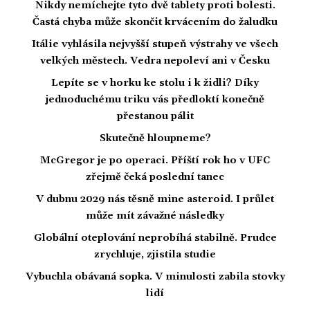
Nikdy nemíchejte tyto dvě tablety proti bolesti.
Častá chyba může skončit krvácením do žaludku
Itálie vyhlásila nejvyšší stupeň výstrahy ve všech
velkých městech. Vedra nepoleví ani v Česku
Lepíte se v horku ke stolu i k židli? Díky
jednoduchému triku vás předloktí konečně
přestanou pálit
Skutečně hloupneme?
McGregor je po operaci. Příští rok ho v UFC
zřejmě čeká poslední tanec
V dubnu 2029 nás těsně mine asteroid. I průlet
může mít závažné následky
Globální oteplování neprobíhá stabilně. Prudce
zrychluje, zjistila studie
Vybuchla obávaná sopka. V minulosti zabila stovky
lidí