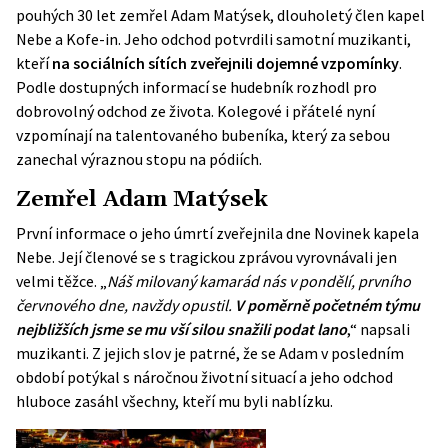
pouhých 30 let zemřel Adam Matýsek, dlouholetý člen kapel
Nebe a Kofe-in. Jeho odchod potvrdili samotní muzikanti,
kteří
na sociálních sítích zveřejnili dojemné vzpomínky
.
Podle dostupných informací se hudebník rozhodl pro
dobrovolný odchod ze života. Kolegové i přátelé nyní
vzpomínají na talentovaného bubeníka, který za sebou
zanechal výraznou stopu na pódiích.
Zemřel Adam Matýsek
První informace o jeho úmrtí zveřejnila dne Novinek kapela
Nebe. Její členové se s tragickou zprávou vyrovnávali jen
velmi těžce. „
Náš milovaný kamarád nás v pondělí, prvního
červnového dne, navždy opustil.
V poměrně početném týmu
nejbližších jsme se mu vší silou snažili podat lano
,“ napsali
muzikanti. Z jejich slov je patrné, že se Adam v posledním
období potýkal s náročnou životní situací a jeho odchod
hluboce zasáhl všechny, kteří mu byli nablízku.