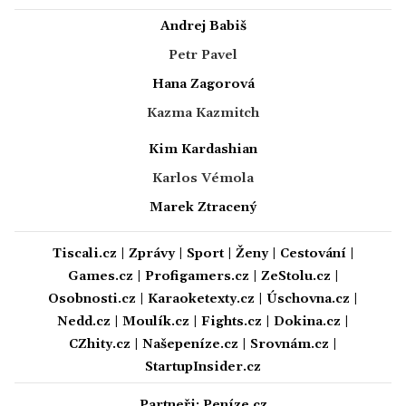
Andrej Babiš
Petr Pavel
Hana Zagorová
Kazma Kazmitch
Kim Kardashian
Karlos Vémola
Marek Ztracený
Tiscali.cz
|
Zprávy
|
Sport
|
Ženy
|
Cestování
|
Games.cz
|
Profigamers.cz
|
ZeStolu.cz
|
Osobnosti.cz
|
Karaoketexty.cz
|
Úschovna.cz
|
Nedd.cz
|
Moulík.cz
|
Fights.cz
|
Dokina.cz
|
CZhity.cz
|
Našepeníze.cz
|
Srovnám.cz
|
StartupInsider.cz
Partneři:
Peníze.cz