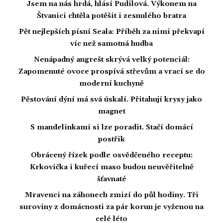
Jsem na nás hrdá, hlásí Pudilová. Výkonem na
Štvanici chtěla potěšit i zesnulého bratra
Pět nejlepších písní Seala: Příběh za nimi překvapí
víc než samotná hudba
Nenápadný angrešt skrývá velký potenciál:
Zapomenuté ovoce prospívá střevům a vrací se do
moderní kuchyně
Pěstování dýní má svá úskalí. Přitahují krysy jako
magnet
S mandelinkami si lze poradit. Stačí domácí
postřik
Obrácený řízek podle osvědčeného receptu:
Krkovička i kuřecí maso budou neuvěřitelně
šťavnaté
Mravenci na záhonech zmizí do půl hodiny. Tři
suroviny z domácnosti za pár korun je vyženou na
celé léto