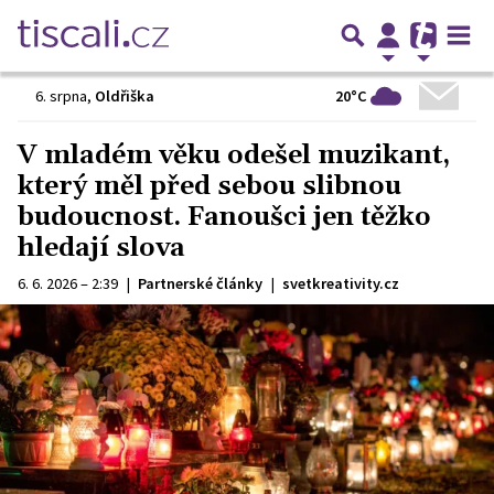
20°C
6. srpna
,
Oldřiška
V mladém věku odešel muzikant,
který měl před sebou slibnou
budoucnost. Fanoušci jen těžko
hledají slova
6. 6. 2026 – 2:39
|
Partnerské články
|
svetkreativity.cz