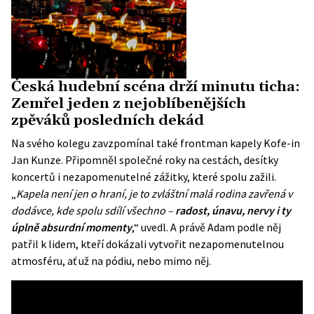
Česká hudební scéna drží minutu ticha:
Zemřel jeden z nejoblíbenějších
zpěváků posledních dekád
Na svého kolegu zavzpomínal také frontman kapely Kofe-in
Jan Kunze. Připomněl společné roky na cestách, desítky
koncertů i nezapomenutelné zážitky, které spolu zažili.
„
Kapela není jen o hraní, je to zvláštní malá rodina zavřená v
dodávce, kde spolu sdílí všechno –
radost, únavu, nervy i ty
úplně absurdní momenty
,“ uvedl. A právě Adam podle něj
patřil k lidem, kteří dokázali vytvořit nezapomenutelnou
atmosféru, ať už na pódiu, nebo mimo něj.