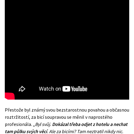
Přestože byl známý svou bezstarostnou povahou a občasnou
roztržitostí, za bicí soupravou se měnil v naprostého
profesionála. „
Byl svůj.
Dokázal třeba odjet z hotelu a nechat
tam půlku svých věcí
. Ale za bicími? Tam neztratil nikdy nic.