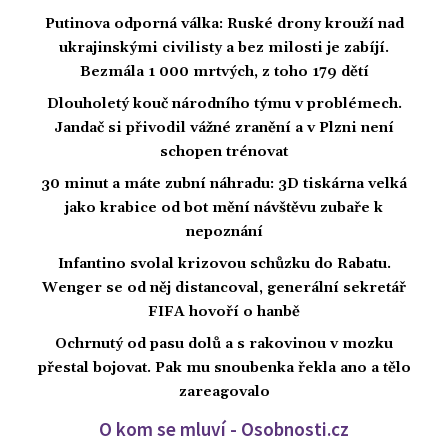
Putinova odporná válka: Ruské drony krouží nad
ukrajinskými civilisty a bez milosti je zabíjí.
Bezmála 1 000 mrtvých, z toho 179 dětí
Dlouholetý kouč národního týmu v problémech.
Jandač si přivodil vážné zranění a v Plzni není
schopen trénovat
30 minut a máte zubní náhradu: 3D tiskárna velká
jako krabice od bot mění návštěvu zubaře k
nepoznání
Infantino svolal krizovou schůzku do Rabatu.
Wenger se od něj distancoval, generální sekretář
FIFA hovoří o hanbě
Ochrnutý od pasu dolů a s rakovinou v mozku
přestal bojovat. Pak mu snoubenka řekla ano a tělo
zareagovalo
O kom se mluví - Osobnosti.cz