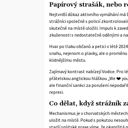
Papírový strašák, nebo 
Nejtvrdší důkaz aktivního vymáhání má 
strážníci společně s policií zkontrolova
skutečně na místě uložili. Impuls k zav
zkušenosti s nedostatečně oděnými a nah
Hvar po tlaku občanů a petici v létě 2024
snahu, nejenom o plavky, ale o proměnu
klidnějšímu městu.
Zajímavý kontrast nabízejí Vodice. Pro l
přátelskou anglickou hláškou „We ❤️ yo
ale finanční sankci za porušení nepodaři
represi.
Co dělat, když strážník z
Mechanismus je v chorvatských městech
uložit na místě. Pokud s pokutou nesouhl
starší splitské praxe víme, že okamžitá p