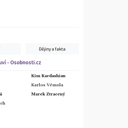
Dějiny a fakta
ví - Osobnosti.cz
Kim Kardashian
Karlos Vémola
á
Marek Ztracený
tch