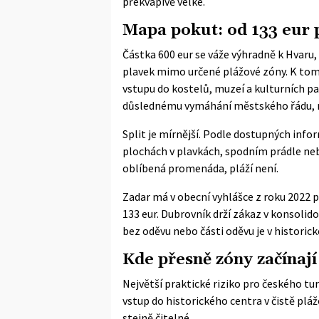
překvapivě velké.
Mapa pokut: od 133 eur 
Částka 600 eur se váže výhradně k Hvaru,
plavek mimo určené plážové zóny. K tomu 
vstupu do kostelů, muzeí a kulturních p
důslednému vymáhání městského řádu, mě
Split je mírnější. Podle dostupných info
plochách v plavkách, spodním prádle nebo
oblíbená promenáda, pláží není.
Zadar má v obecní vyhlášce z roku 2022 
133 eur. Dubrovník drží zákaz v konsoli
bez oděvu nebo části oděvu je v historic
Kde přesně zóny začínají
Největší praktické riziko pro českého t
vstup do historického centra v čistě plá
stejně čitelné.