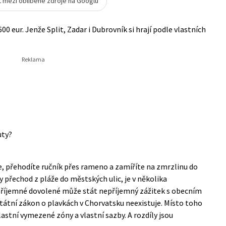
t mezi oblíbené zdroje na Googlu
00 eur. Jenže Split, Zadar i Dubrovník si hrají podle vlastních
uty?
e, přehodíte ručník přes rameno a zamíříte na zmrzlinu do
přechod z pláže do městských ulic, je v několika
příjemné dovolené může stát nepříjemný zážitek s obecním
átní zákon o plavkách v Chorvatsku neexistuje. Místo toho
lastní vymezené zóny a vlastní sazby. A rozdíly jsou