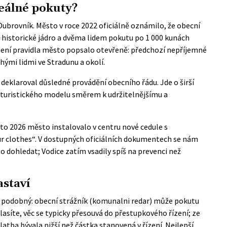
reálné pokuty?
Dubrovník. Město v roce 2022
oficiálně oznámilo
, že obecní
li historické jádro a dvěma lidem pokutu po 1 000 kunách
edení pravidla město popsalo otevřeně: předchozí nepříjemné
ými lidmi ve Stradunu a okolí.
 deklaroval důsledné provádění obecního řádu. Jde o širší
 turistického modelu směrem k udržitelnějšímu a
éto 2026 město instalovalo v centru nové cedule s
ur clothes“. V dostupných oficiálních dokumentech se nám
lo dohledat; Vodice zatím vsadily spíš na prevenci než
astaví
 podobný: obecní strážník (komunalni redar) může pokutu
asíte, věc se typicky přesouvá do přestupkového řízení; ze
latba bývala nižší než částka stanovená v řízení. Nejlepší