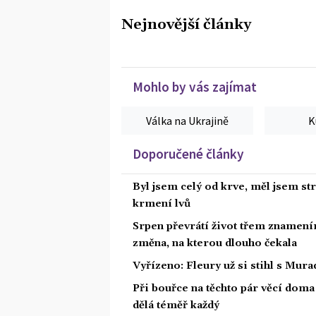
Nejnovější články
Mohlo by vás zajímat
Válka na Ukrajině
K
Doporučené články
Byl jsem celý od krve, měl jsem st
krmení lvů
Srpen převrátí život třem znamením
změna, na kterou dlouho čekala
Vyřízeno: Fleury už si stihl s Mu
Při bouřce na těchto pár věcí dom
dělá téměř každý