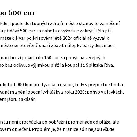
po 600 eur
 kde ji podle dostupných zdrojů město stanovilo za nošení
přidává 500 eur za nahotu a vyžaduje zakrytí těla při
amátek. Hvar po krizovém létě 2024
oficiálně vyzval
k
sto se otevřeně snaží zbavit nálepky party destinace.
rmací hrozí pokuta do 150 eur za pobyt na veřejných
 bez oděvu, s výjimkou pláží a koupališť. Splitská Riva,
pokutu 1 000 kun pro fyzickou osobu, tedy v přepočtu zhruba
dovaném znění
obecní vyhlášky z roku 2020
; pohyb v plavkách,
kém jádru zakázán.
uristu není procházka po pobřežní promenádě od pláže, ale
žovém oblečení. Problém je, že hranice zón nejsou všude