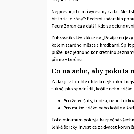
Nejpřesněji to má vyřešený Zadar.
Městsk
historické zóny“: Bedemi zadarskih pobun
Petra Zoranića a další. Kdo se ocitne uvn
Dubrovník váže zákaz na „Povijesnu jezgr
kolem starého města s hradbami. Split pr
pláže, bez jednoho konkrétního seznamu u
přímo v terénu.
Co na sebe, aby pokuta 
Zadar je v tomhle ohledu nejkonkrétnějš
sukně jako spodní díl, košile nebo tričko
Pro ženy:
šaty, tunika, nebo tričko
Pro muže:
tričko nebo košile a šort
Toto minimum pokryje bezpečně všechna 
lehké šortky. Investice za dvacet korun č