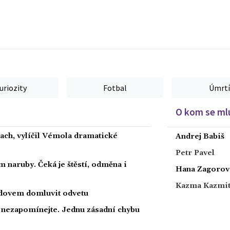
uriozity
Fotbal
Úmrtí
O kom se mlu
rach, vylíčil Vémola dramatické
Andrej Babiš
Petr Pavel
 naruby. Čeká je štěstí, odměna i
Hana Zagorov
Kazma Kazmi
radovem domluvit odvetu
a nezapomínejte. Jednu zásadní chybu