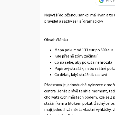
Přida
Nejvyšší doloženou sankci má Hvar, a to 6
pravidel a sazby se liší dramaticky.
Obsah článku
Mapa pokut: od 133 eur po 600 eur
Kde přesně zóny začínají
Co na sebe, aby pokuta nehrozila
Papírový strašák, nebo reálné pok
Co dělat, když strážník zastaví
Představa je jednoduchá: vylezete z moř
centra. Jenže právě tenhle moment, tedy 
chorvatských městech bodem, kde se z 
strážníkem a blokem pokut. Žádný celost
mají jednotlivá města vlastní vyhlášky, v