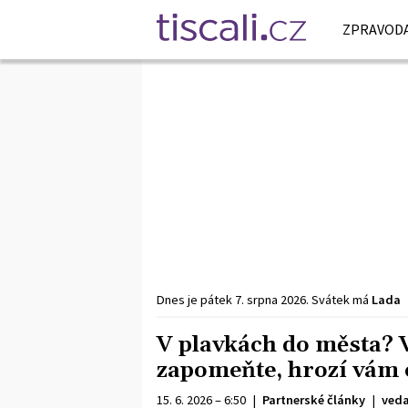
ZPRAVODA
Dnes je
pátek
7. srpna
2026
.
Svátek má
Lada
V plavkách do města? 
zapomeňte, hrozí vám 
15. 6. 2026 – 6:50
|
Partnerské články
|
veda