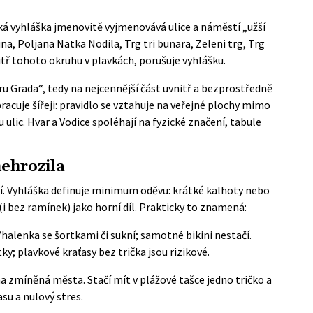
á vyhláška
jmenovitě vyjmenovává ulice a náměstí „užší
a, Poljana Natka Nodila, Trg tri bunara, Zeleni trg, Trg
itř tohoto okruhu v plavkách, porušuje vyhlášku.
u Grada“, tedy na nejcennější část uvnitř a bezprostředně
acuje šířeji: pravidlo se vztahuje na veřejné plochy mimo
lic. Hvar a Vodice spoléhají na fyzické značení, tabule
nehrozila
í. Vyhláška definuje minimum oděvu: krátké kalhoty nebo
 (i bez ramínek) jako horní díl. Prakticky to znamená:
/halenka se šortkami či sukní; samotné bikini nestačí.
ky; plavkové kraťasy bez trička jsou rizikové.
zmíněná města. Stačí mít v plážové tašce jedno tričko a
asu a nulový stres.