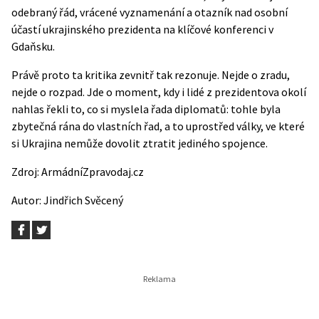
odebraný řád, vrácené vyznamenání a otazník nad osobní
účastí ukrajinského prezidenta na klíčové konferenci v
Gdaňsku.
Právě proto ta kritika zevnitř tak rezonuje. Nejde o zradu,
nejde o rozpad. Jde o moment, kdy i lidé z prezidentova okolí
nahlas řekli to, co si myslela řada diplomatů: tohle byla
zbytečná rána do vlastních řad, a to uprostřed války, ve které
si Ukrajina nemůže dovolit ztratit jediného spojence.
Zdroj:
ArmádníZpravodaj.cz
Autor:
Jindřich Svěcený