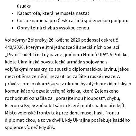
úsudku
Katastrofa, která nemusela nastat
Co to znamená pro Česko a širší spojeneckou podporu
Opravitelná chyba s vysokou cenou
Volodymyr Zelenskyj 26. května 2026 podepsal
dekret č.
440/2026
, kterým elitní jednotce Sil speciálních operací
„Pivnič“ udělil čestný název „jménem Hrdinů UPA“. V Polsku,
kde je Ukrajinská povstalecká armáda spojována s
volyňskými masakry, to spustilo diplomatickou lavinu, jakou
mezi oběma zeměmi nezažili od začátku ruské invaze. A
právě v tomto okamžiku se z okruhu bývalých prezidentských
komunikátorů ozvala veřejná kritika, která Zelenského
rozhodnutí označila za „porazitelnou hloupost“, chybu,
kterou si Kyjev způsobil sám a které mohl snadno předejít.
Místo vojenské fronty tak prezident musel hasit frontu
diplomatickou, a to ve chvíli, kdy Ukrajina potřebuje každého
spojence víc než kdy dřív.