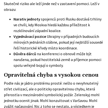
Skutečné riziko ale leží jinde než v zastavení pomoci. Leží v
obrazu:
Narativ jednoty
spojenců proti Rusku dostává trhliny
ve chvíli, kdy Moskva hledá každou příležitost k
rozklínování západní koalice.
Vyjednávací pozice
Ukrajiny v případných budoucích
mírových jednáních slábne, pokud její nejbližší sousedé
řeší historické křivdy místo koordinace.
Důvěra dárců
na konferenci o obnově může být
narušena, pokud hostitelská země a příjemce pomoci
spolu veřejně bojují o symboly.
Opravitelná chyba s vysokou cenou
Podle nás je jádro problému prosté: nešlo o nevyhnutelný
střet civilizací, ale o politicky opravitelnou chybu, která
přerostla v mezinárodní symbolický požár. Zelenskyj mohl
jednotku ocenit jinak. Mohl konzultovat s Varšavou. Mohl
zvážit načasování. Nic z toho se nestalo, a výsledkem je