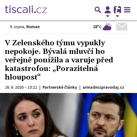
28°C
9. srpna
,
Roman
V Zelenského týmu vypukly
nepokoje. Bývalá mluvčí ho
veřejně ponížila a varuje před
katastrofou: „Porazitelná
hloupost“
26. 6. 2026 – 10:22
|
Partnerské články
|
armadnizpravodaj.cz