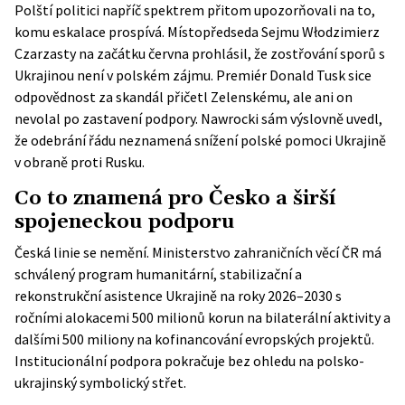
Polští politici napříč spektrem přitom upozorňovali na to,
komu eskalace prospívá. Místopředseda Sejmu Włodzimierz
Czarzasty na začátku června
prohlásil
, že zostřování sporů s
Ukrajinou není v polském zájmu. Premiér Donald Tusk sice
odpovědnost za skandál přičetl Zelenskému, ale ani on
nevolal po zastavení podpory. Nawrocki sám výslovně uvedl,
že odebrání řádu neznamená snížení polské pomoci Ukrajině
v obraně proti Rusku.
Co to znamená pro Česko a širší
spojeneckou podporu
Česká linie se nemění. Ministerstvo zahraničních věcí ČR má
schválený
program humanitární, stabilizační a
rekonstrukční asistence Ukrajině
na roky 2026–2030 s
ročními alokacemi 500 milionů korun na bilaterální aktivity a
dalšími 500 miliony na kofinancování evropských projektů.
Institucionální podpora pokračuje bez ohledu na polsko-
ukrajinský symbolický střet.