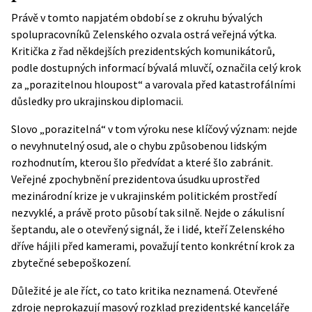
Právě v tomto napjatém období se z okruhu bývalých
spolupracovníků Zelenského ozvala ostrá veřejná výtka.
Kritička z řad někdejších prezidentských komunikátorů,
podle dostupných informací bývalá mluvčí, označila celý krok
za „porazitelnou hloupost“ a varovala před katastrofálními
důsledky pro ukrajinskou diplomacii.
Slovo „porazitelná“ v tom výroku nese klíčový význam: nejde
o nevyhnutelný osud, ale o chybu způsobenou lidským
rozhodnutím, kterou šlo předvídat a které šlo zabránit.
Veřejné zpochybnění prezidentova úsudku uprostřed
mezinárodní krize je v ukrajinském politickém prostředí
nezvyklé, a právě proto působí tak silně. Nejde o zákulisní
šeptandu, ale o otevřený signál, že i lidé, kteří Zelenského
dříve hájili před kamerami, považují tento konkrétní krok za
zbytečné sebepoškození.
Důležité je ale říct, co tato kritika neznamená. Otevřené
zdroje neprokazují masový rozklad prezidentské kanceláře