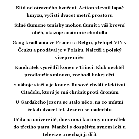
Klid od otravného bzučení: Action zlevnil lapač
hmyzu, vyčistí dvacet metrů prostoru
Silně tlumené tenisky mohou tlumit i váš krevní
oběh, ukazuje anatomie chodidla
Gang kradl auta ve Francii a Belgii, přebíjel VIN v
Česku a prodával je v Polsku. Naletěl i polský
vicepremiér
Kundrátek vysvětlil konec v Třinci: Klub nechtěl
prodloužit smlouvu, rozhodl hokej dětí
2 náboje stačí a je konec. Rusové chválí efektivní
Citadelu, která je má chránit proti dronům
U Gardského jezera se stalo něco, na co místní
čekali dvacet let. Jezero se nadechlo
Učila na univerzitě, dnes nosí kartony minerálek
do třetího patra. Manžel s dospělým synem leží u
televize a nechají ji dřít