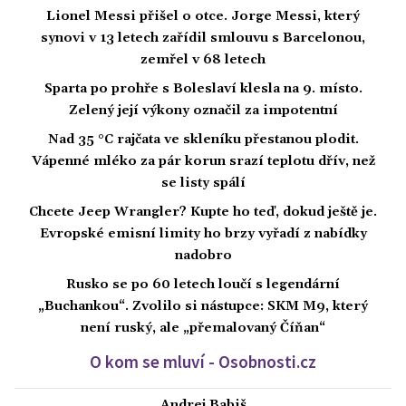
Lionel Messi přišel o otce. Jorge Messi, který
synovi v 13 letech zařídil smlouvu s Barcelonou,
zemřel v 68 letech
Sparta po prohře s Boleslaví klesla na 9. místo.
Zelený její výkony označil za impotentní
Nad 35 °C rajčata ve skleníku přestanou plodit.
Vápenné mléko za pár korun srazí teplotu dřív, než
se listy spálí
Chcete Jeep Wrangler? Kupte ho teď, dokud ještě je.
Evropské emisní limity ho brzy vyřadí z nabídky
nadobro
Rusko se po 60 letech loučí s legendární
„Buchankou“. Zvolilo si nástupce: SKM M9, který
není ruský, ale „přemalovaný Číňan“
O kom se mluví - Osobnosti.cz
Andrej Babiš