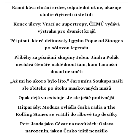
Ranní káva chrání srdce, odpolední už ne, ukazuje
studie čtyřiceti tisíc lidí
Konec úlevy: Vrací se supertropy, ČHMÚ vydává
výstrahu pro dvanáct krajů
Pět písní, které definovaly Iggyho Popa: od Stooges
po sólovou legendu
Příběhy za písněmi skupiny Jelen: Jindra Polák
nechává čtenáře nahlédnout tam, kam fanoušci
dosud nesměli
„Až mi ho skoro bylo líto." Jaromíra Soukupa našli
zle zbitého po útoku maskovaných mužů
Opak dejá vu existuje. Je ale ještě podivnější
Hitparády: Meduza ovládla česká rádia a The
Rolling Stones se vrátili do albové top desítky
Petr Janda jako Cézar na nosítkách: Oslava
narozenin, jakou Česko ještě nezažilo