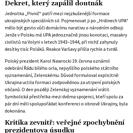
Dekret, který zapálil doutnák
Jednotka „Pivnič“ patří mezi nejzkušenější formace
ukrajinských speciálních sil. Pojmenovat ji po „Hrdinech UPA“
mělo být gesto vůči domácímu narativu o národním odboji.
Jenže v Polsku má UPA jednoznačně jinou konotaci, masakry
civilistů na Volyni v letech 1943–1944, při nichž zahynuly
desítky tisíc Poláků. Reakce Varšavy přišla rychle a tvrdě.
Polský prezident Karol Nawrocki 19. června
oznámil
odebrání Řádu bílého orla
, nejvyššího polského státního
vyznamenání, Zelenskému. Důvod formuloval explicitně:
Ukrajina uctila formaci zodpovědnou za utrpení polských
občanů. O den později Zelenskyj vyznamenání vrátil.
Symbolická přestřelka mezi dvěma spojenci, kteří spolu za
pár dní měli spolupořádat konferenci o obnově Ukrajiny, byla
dokonána.
Kritika zevnitř: veřejné zpochybnění
prezidentova úsudku