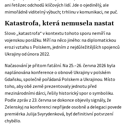
ani řetězec odchodů klíčových lidí. Jde o ojedinělý, ale
mimořádně viditelný výbuch; trhlinu v komunikaci, ne puč.
Katastrofa, která nemusela nastat
Slovo „katastrofa“ v kontextu tohoto sporu nemíří na
vojenskou porážku. Míří na něco jiného: na diplomatickou
erozi vztahu s Polskem, jedním z nejdůležitějších spojenců
Ukrajiny od února 2022.
Načasování je přitom fatální. Na 25.–26. června 2026 byla
naplánována
konference o obnově Ukrajiny
v polském
Gdaňsku, společně pořádaná Polskem a Ukrajinou. Místo
toho, aby obě země prezentovaly jednotu před
mezinárodními dárci, řešily historický spor o symboliku.
Podle zpráv z 23. června se dokonce objevily signály, že
Zelenskyj na konferenci nepřijede osobně a delegaci povede
premiérka Julija Svyrydenková, byť definitivní potvrzení
chybělo.