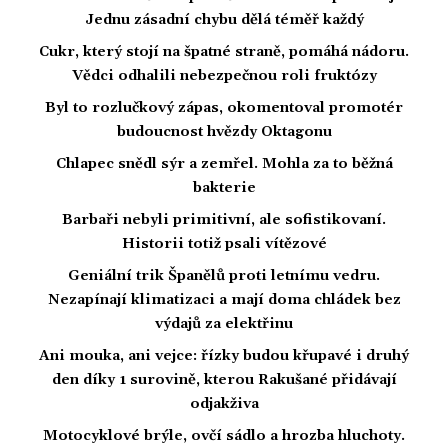
Jednu zásadní chybu dělá téměř každý
Cukr, který stojí na špatné straně, pomáhá nádoru.
Vědci odhalili nebezpečnou roli fruktózy
Byl to rozlučkový zápas, okomentoval promotér
budoucnost hvězdy Oktagonu
Chlapec snědl sýr a zemřel. Mohla za to běžná
bakterie
Barbaři nebyli primitivní, ale sofistikovaní.
Historii totiž psali vítězové
Geniální trik Španělů proti letnímu vedru.
Nezapínají klimatizaci a mají doma chládek bez
výdajů za elektřinu
Ani mouka, ani vejce: řízky budou křupavé i druhý
den díky 1 surovině, kterou Rakušané přidávají
odjakživa
Motocyklové brýle, ovčí sádlo a hrozba hluchoty.