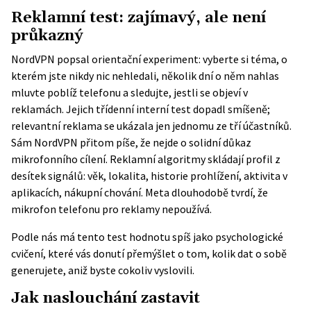
Reklamní test: zajímavý, ale není
průkazný
NordVPN
popsal orientační experiment: vyberte si téma, o
kterém jste nikdy nic nehledali, několik dní o něm nahlas
mluvte poblíž telefonu a sledujte, jestli se objeví v
reklamách. Jejich třídenní interní test dopadl smíšeně;
relevantní reklama se ukázala jen jednomu ze tří účastníků.
Sám NordVPN přitom píše, že nejde o solidní důkaz
mikrofonního cílení. Reklamní algoritmy skládají profil z
desítek signálů: věk, lokalita, historie prohlížení, aktivita v
aplikacích, nákupní chování. Meta dlouhodobě tvrdí, že
mikrofon telefonu pro reklamy nepoužívá.
Podle nás má tento test hodnotu spíš jako psychologické
cvičení, které vás donutí přemýšlet o tom, kolik dat o sobě
generujete, aniž byste cokoliv vyslovili.
Jak naslouchání zastavit