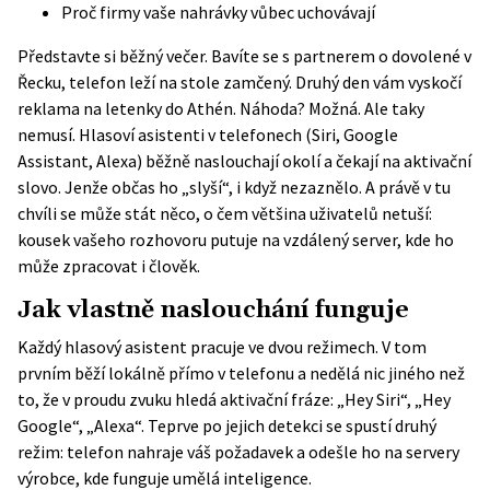
Proč firmy vaše nahrávky vůbec uchovávají
Představte si běžný večer. Bavíte se s partnerem o dovolené v
Řecku, telefon leží na stole zamčený. Druhý den vám vyskočí
reklama na letenky do Athén. Náhoda? Možná. Ale taky
nemusí. Hlasoví asistenti v telefonech (Siri, Google
Assistant, Alexa) běžně naslouchají okolí a čekají na aktivační
slovo. Jenže občas ho „slyší“, i když nezaznělo. A právě v tu
chvíli se může stát něco, o čem většina uživatelů netuší:
kousek vašeho rozhovoru putuje na vzdálený server, kde ho
může zpracovat i člověk.
Jak vlastně naslouchání funguje
Každý hlasový asistent pracuje ve dvou režimech. V tom
prvním běží lokálně přímo v telefonu a nedělá nic jiného než
to, že v proudu zvuku hledá aktivační fráze: „Hey Siri“, „Hey
Google“, „Alexa“. Teprve po jejich detekci se spustí druhý
režim: telefon nahraje váš požadavek a odešle ho na servery
výrobce, kde funguje umělá inteligence.