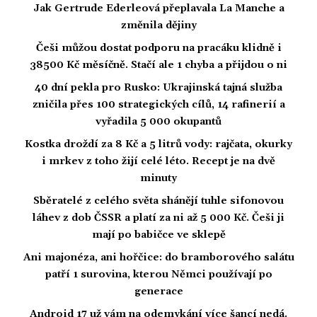
Jak Gertrude Ederleová přeplavala La Manche a
změnila dějiny
Češi můžou dostat podporu na pracáku klidně i
38500 Kč měsíčně. Stačí ale 1 chyba a přijdou o ni
40 dní pekla pro Rusko: Ukrajinská tajná služba
zničila přes 100 strategických cílů, 14 rafinerií a
vyřadila 5 000 okupantů
Kostka droždí za 8 Kč a 5 litrů vody: rajčata, okurky
i mrkev z toho žijí celé léto. Recept je na dvě
minuty
Sběratelé z celého světa shánějí tuhle sifonovou
láhev z dob ČSSR a platí za ni až 5 000 Kč. Češi ji
mají po babičce ve sklepě
Ani majonéza, ani hořčice: do bramborového salátu
patří 1 surovina, kterou Němci používají po
generace
Android 17 už vám na odemykání více šancí nedá.