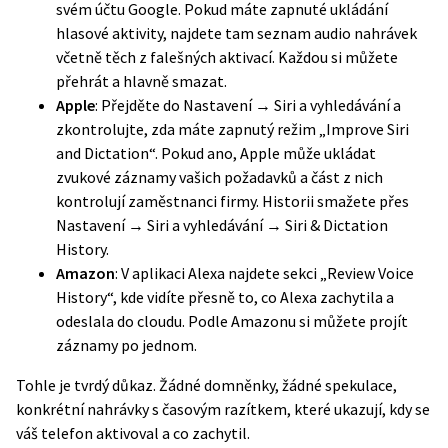
svém účtu Google. Pokud máte zapnuté ukládání
hlasové aktivity, najdete tam seznam audio nahrávek
včetně těch z falešných aktivací. Každou si můžete
přehrát a hlavně smazat.
Apple
: Přejděte do Nastavení → Siri a vyhledávání a
zkontrolujte, zda máte zapnutý režim „Improve Siri
and Dictation“. Pokud ano, Apple může ukládat
zvukové záznamy vašich požadavků a část z nich
kontrolují zaměstnanci firmy. Historii smažete přes
Nastavení → Siri a vyhledávání → Siri & Dictation
History.
Amazon
: V aplikaci Alexa najdete sekci „Review Voice
History“, kde vidíte přesně to, co Alexa zachytila a
odeslala do cloudu. Podle
Amazonu
si můžete projít
záznamy po jednom.
Tohle je tvrdý důkaz. Žádné domněnky, žádné spekulace,
konkrétní nahrávky s časovým razítkem, které ukazují, kdy se
váš telefon aktivoval a co zachytil.