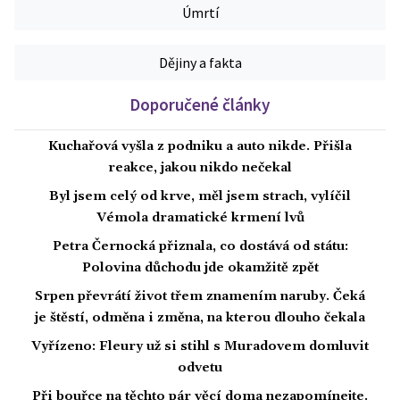
Úmrtí
Dějiny a fakta
Doporučené články
Kuchařová vyšla z podniku a auto nikde. Přišla
reakce, jakou nikdo nečekal
Byl jsem celý od krve, měl jsem strach, vylíčil
Vémola dramatické krmení lvů
Petra Černocká přiznala, co dostává od státu:
Polovina důchodu jde okamžitě zpět
Srpen převrátí život třem znamením naruby. Čeká
je štěstí, odměna i změna, na kterou dlouho čekala
Vyřízeno: Fleury už si stihl s Muradovem domluvit
odvetu
Při bouřce na těchto pár věcí doma nezapomínejte.