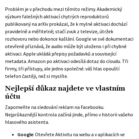
Problém je v přechodu mezi těmito režimy. Akademický
výzkum falešných aktivací chytrých reproduktorů
publikovaný na
arXiv
prokázal, že k mylné aktivaci dochází
pravidelně a měřitelně; stačí zvuk z televize, útržek
rozhovoru nebo dokonce kašlání. Google ve své dokumentaci
otevřeně přiznává, že audio může být uloženo i při chybné
aktivaci. Apple ukládá přepisy požadavků a související
metadata. Amazon po aktivaci odesílá dotaz do cloudu. Tři
firmy, tři přístupy, ale jedno společné: váš hlas opouští
telefon častěji, než si myslíte.
Nejlepší důkaz najdete ve vlastním
účtu
Zapomeňte na sledování reklam na Facebooku.
Nejprůkaznější kontrola začíná jinde, přímo v historii vašeho
hlasového asistenta.
Google
: Otevřete
Aktivitu na webu a v aplikacích
ve