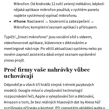
Mikrofon. Od Androidu 12 svítí zelený indikátor, kdykoli
nějaká aplikace mikrofon používá; v rychlém panelu
najdete systémový vypínač mikrofonu.
iPhone
: Nastavení → Soukromí a zabezpečení →
Mikrofon; kompletní seznam aplikací s přístupem.
Typičtí „žrouti mikrofonu“ jsou sociální sítě s videem,
videohovorové aplikace, klávesnice s diktováním a
meetingové nástroje. Po větší aktualizaci systému nebo po
novém zapnutí asistenta dává smysl seznam oprávnění
znovu projít.
Proč firmy vaše nahrávky vůbec
uchovávají
Odpověď je u všech tří hráčů stejná: trénink jazykových
modelů. Google mluví o zlepšování technologií
rozpoznávání řeči, Apple o vylepšování Siri a diktování,
Amazon o tom, že bez reálných hlasových dat by Alexa hůř
rozlišovala přízvuky a kontext. Při zapnutém ukládání audia u