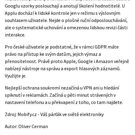
Googlu vzorky poslouchají a anotují školení hodnotitelé. U
Applu dochází k lidské kontrole jen v režimu s výslovným
souhlasem uživatele. Nejde o plošné ruční odposlouchávání,
ale o systematické uchování a omezenou lidskou revizi části
interakce.
Pro české uživatele je podstatné, že v rámci GDPR máte
právo na přístup ke svým datům, jejich výmaz a
přenositelnost. Právě proto Apple, Google i Amazon veřejně
nabízejí nástroje na správu a export hlasových záznamů.
Využijte je.
Nejlepší ochrana soukromí nezačíná u VPN ani u hledání
spiknutí v reklamách. Začíná u pěti minut strávených v
nastavení telefonu a u překvapení z toho, co tam najdete.
Zdroj:
Mobify.cz - Váš párťák ve světě elektroniky
Autor:
Oliver Cerman