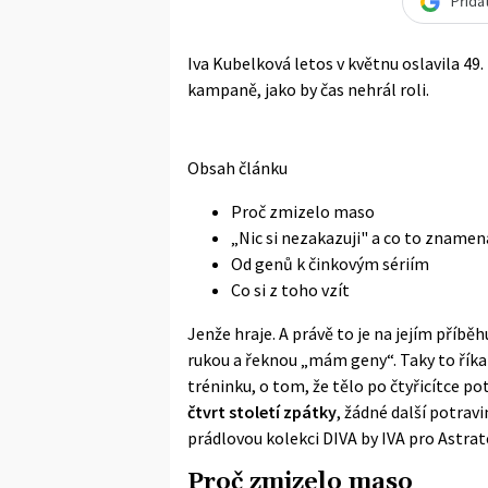
Přida
Iva Kubelková letos v květnu oslavila 49.
kampaně, jako by čas nehrál roli.
Obsah článku
Proč zmizelo maso
„Nic si nezakazuji" a co to znamená
Od genů k činkovým sériím
Co si z toho vzít
Jenže hraje. A právě to je na jejím příb
rukou a řeknou „mám geny“. Taky to říkala,
tréninku, o tom, že tělo po čtyřicítce p
čtvrt století zpátky
, žádné další potravi
prádlovou kolekci DIVA by IVA pro Astrat
Proč zmizelo maso