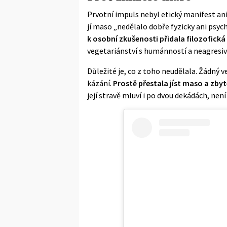
Prvotní impuls nebyl etický manifest an
jí maso „nedělalo dobře fyzicky ani psych
k osobní zkušenosti přidala filozofická
vegetariánství s humánností a neagresiv
Důležité je, co z toho neudělala. Žádný
kázání.
Prostě přestala jíst maso a zby
její stravě mluví i po dvou dekádách, není