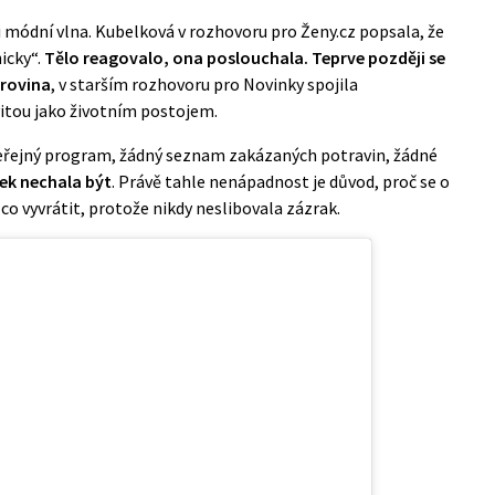
i módní vlna. Kubelková v
rozhovoru pro Ženy.cz
popsala, že
icky“.
Tělo reagovalo, ona poslouchala. Teprve později se
 rovina
, v starším rozhovoru pro Novinky spojila
itou jako životním postojem.
 veřejný program, žádný seznam zakázaných potravin, žádné
tek nechala být
. Právě tahle nenápadnost je důvod, proč se o
 co vyvrátit, protože nikdy neslibovala zázrak.