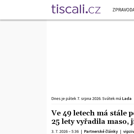
ZPRAVODA
Dnes je
pátek
7. srpna
2026
.
Svátek má
Lada
Ve 49 letech má stále 
25 lety vyřadila maso, 
3. 7. 2026 – 5:36
|
Partnerské články
|
vipzi