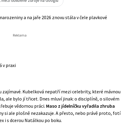
t mezi oblíbené zdroje na Googlu
 narozeniny a na jaře 2026 znovu stála v čele plavkové
 v praxi
ěhu zajímavé. Kubelková nepatří mezi celebrity, které mávnou
 ale bylo jí třicet. Dnes mluví jinak: o disciplíně, o silovém
otřebuje vědomou práci.
Maso z jídelníčku vyřadila zhruba
ny si ale plošně nezakazuje. A přesto, nebo právě proto, fotí
ex i s dcerou Natálkou po boku.