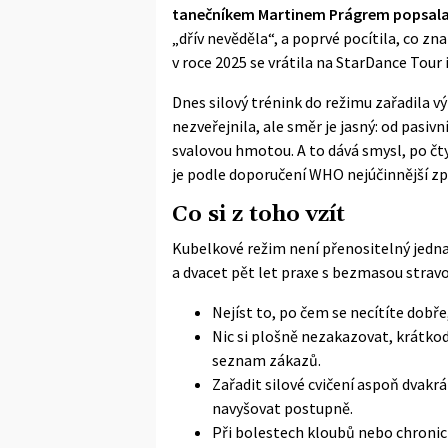
tanečníkem Martinem Prágrem popsala, ž
„dřív nevěděla“, a poprvé pocítila, co z
v roce 2025 se vrátila na
StarDance Tour
Dnes silový trénink do režimu zařadila v
nezveřejnila, ale směr je jasný: od pasivn
svalovou hmotou. A to dává smysl, po čtyř
je podle
doporučení WHO
nejúčinnější z
Co si z toho vzít
Kubelkové režim není přenositelný jedn
a dvacet pět let praxe s bezmasou stravou
Nejíst to, po čem se necítíte dobře
Nic si plošně nezakazovat, krátko
seznam zákazů.
Zařadit silové cvičení aspoň dvakrá
navyšovat postupně.
Při bolestech kloubů nebo chronick