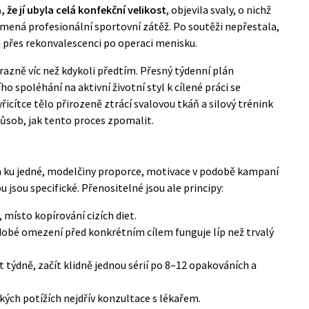
e jí ubyla celá konfekční velikost
, objevila svaly, o nichž
namená profesionální sportovní zátěž. Po soutěži nepřestala,
i přes rekonvalescenci po operaci menisku.
ýrazně víc než kdykoli předtím. Přesný týdenní plán
ího spoléhání na aktivní životní styl k cílené práci se
icítce tělo přirozeně ztrácí svalovou tkáň a silový trénink
působ, jak tento proces zpomalit.
a ku jedné, modelčiny proporce, motivace v podobě kampaní
 jsou specifické. Přenositelné jsou ale principy:
, místo kopírování cizích diet.
dobé omezení před konkrétním cílem funguje líp než trvalý
t týdně, začít klidně jednou sérií po 8–12 opakováních a
ých potížích nejdřív konzultace s lékařem.