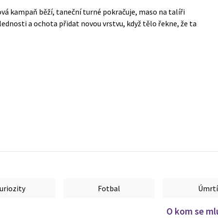
ová kampaň běží, taneční turné pokračuje, maso na talíři
slednosti a ochota přidat novou vrstvu, když tělo řekne, že ta
uriozity
Fotbal
Úmrtí
O kom se mlu