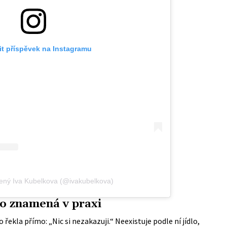
it příspěvek na Instagramu
lený Iva Kubelkova (@ivakubelkova)
 to znamená v praxi
řekla přímo: „Nic si nezakazuji.“ Neexistuje podle ní jídlo,