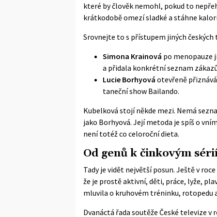
které by člověk nemohl, pokud to nepřeh
krátkodobě omezí sladké a stáhne kalori
Srovnejte to s přístupem jiných českých 
Simona Krainová
po menopauze jíd
a přidala konkrétní seznam zákazů
Lucie Borhyová
otevřeně přiznává 
taneční show Bailando.
Kubelková stojí někde mezi. Nemá sezna
jako Borhyová. Její metoda je spíš o vní
není totéž co celoroční dieta.
Od genů k činkovým séri
Tady je vidět největší posun. Ještě v roce
že je prostě aktivní, děti, práce, lyže, pl
mluvila o kruhovém tréninku, rotopedu a
Dvanáctá řada soutěže České televize v r