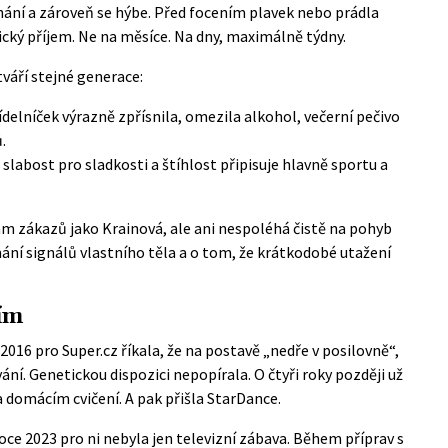
ání a zároveň se hýbe. Před focením plavek nebo prádla
cký příjem. Ne na měsíce. Na dny, maximálně týdny.
tváří stejné generace:
elníček výrazně zpřísnila, omezila alkohol, večerní pečivo
.
slabost pro sladkosti a štíhlost připisuje hlavně sportu a
m zákazů jako Krainová, ale ani nespoléhá čistě na pohyb
mání signálů vlastního těla a o tom, že krátkodobé utažení
ím
 2016 pro Super.cz říkala, že na postavě „nedře v posilovně“,
avání. Genetickou dispozici nepopírala. O čtyři roky později už
 domácím cvičení. A pak přišla StarDance.
oce 2023 pro ni nebyla jen televizní zábava. Během příprav s